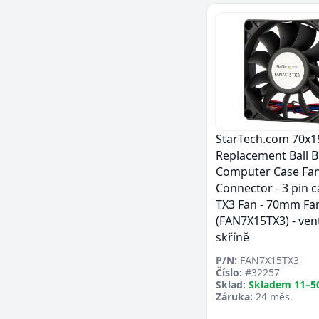
StarTech.com 70x
Replacement Ball B
Computer Case Fan
Connector - 3 pin c
TX3 Fan - 70mm Fa
(FAN7X15TX3) - vent
skříně
P/N:
FAN7X15TX3
Číslo:
#32257
Sklad:
Skladem 11–5
Záruka:
24 měs.