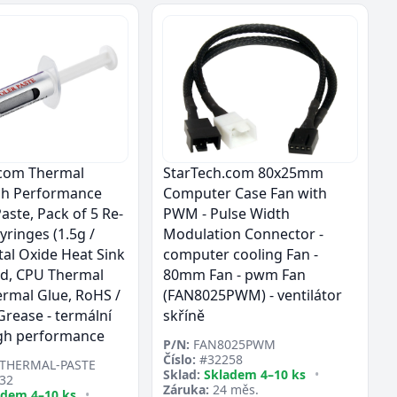
.com Thermal
StarTech.com 80x25mm
gh Performance
Computer Case Fan with
aste, Pack of 5 Re-
PWM - Pulse Width
yringes (1.5g /
Modulation Connector -
tal Oxide Heat Sink
computer cooling Fan -
, CPU Thermal
80mm Fan - pwm Fan
ermal Glue, RoHS /
(FAN8025PWM) - ventilátor
Grease - termální
skříně
igh performance
P/N:
FAN8025PWM
Číslo:
#32258
-THERMAL-PASTE
Sklad:
Skladem 4–10 ks
•
32
Záruka:
24 měs.
adem 4–10 ks
•