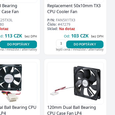
l Bearing
Replacement 50x10mm TX3
 Case Fan
CPU Cooler Fan
25TX3L
P/N:
FAN5X1TX3
80
Číslo:
#47279
dotaz
Sklad:
Na dotaz
113 CZK
103 CZK
d:
Od:
bez DPH
bez DPH
DO POPTÁVKY
DO POPTÁVKY
ena / množství / alternativy
lepší cena / množství / alternativy
l Ball Bearing CPU
120mm Dual Ball Bearing
LP4
CPU Case Fan LP4