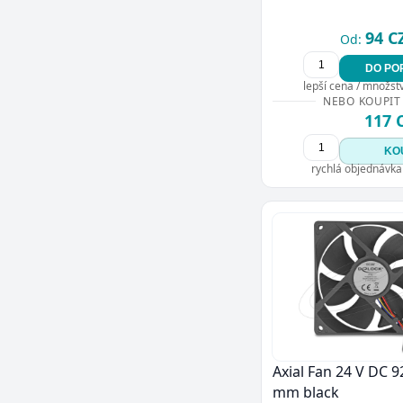
94 C
Od:
DO PO
lepší cena / množství
NEBO KOUPIT
117 
KO
rychlá objednávka
Axial Fan 24 V DC 9
mm black