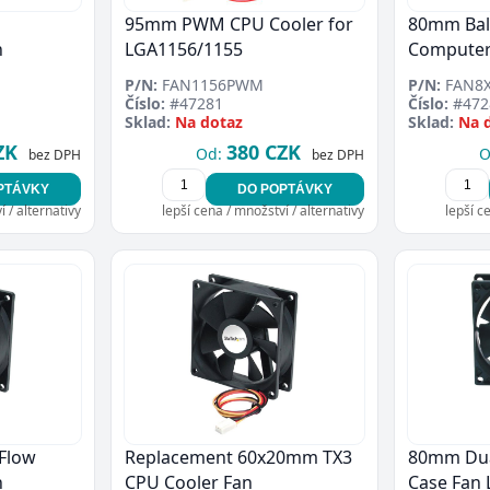
Přejít do poptávky
Zavřít
95mm PWM CPU Cooler for
80mm Bal
n
LGA1156/1155
Computer
P/N:
FAN1156PWM
P/N:
FAN8X
Číslo:
#47281
Číslo:
#472
Sklad:
Na dotaz
Sklad:
Na 
ZK
380 CZK
Od:
O
bez DPH
bez DPH
PTÁVKY
DO POPTÁVKY
 / alternativy
lepší cena / množství / alternativy
lepší c
Flow
Replacement 60x20mm TX3
80mm Dua
n
CPU Cooler Fan
Case Fan 