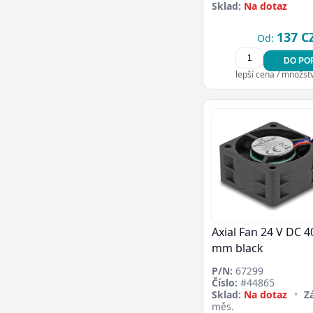
Sklad:
Na dotaz
137 C
Od:
DO PO
lepší cena / množství
Axial Fan 24 V DC 4
mm black
P/N:
67299
Číslo:
#44865
Sklad:
Na dotaz
•
Z
měs.