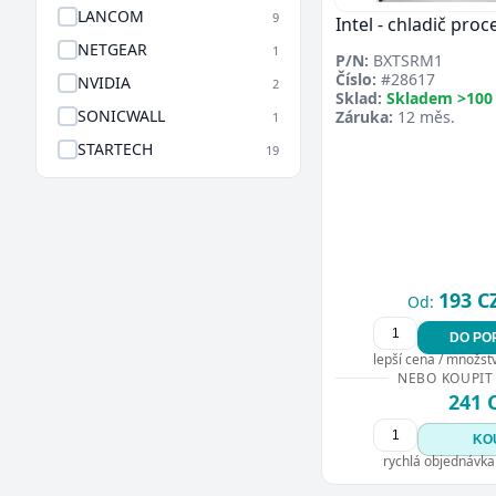
LANCOM
9
Intel - chladič pro
NETGEAR
1
P/N:
BXTSRM1
Číslo:
#28617
NVIDIA
2
Sklad:
Skladem >100
SONICWALL
Záruka:
12 měs.
1
STARTECH
19
193 C
Od:
DO PO
lepší cena / množství
NEBO KOUPIT
241 
KO
rychlá objednávka