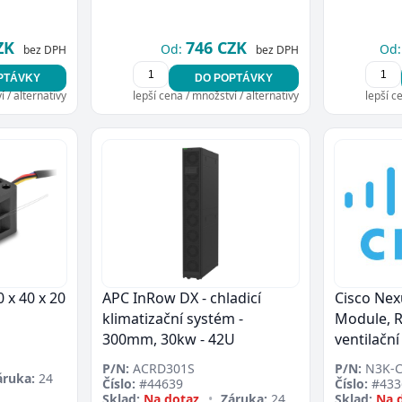
ZK
746 CZK
Od:
Od:
bez DPH
bez DPH
PTÁVKY
DO POPTÁVKY
 / alternativy
lepší cena / množství / alternativy
lepší c
0 x 40 x 20
APC InRow DX - chladicí
Cisco Nex
klimatizační systém -
Module, R
300mm, 30kw - 42U
ventilačn
P/N:
ACRD301S
P/N:
N3K-C
áruka:
24
Číslo:
#44639
Číslo:
#433
Sklad:
Na dotaz
•
Záruka:
24
Sklad:
Na 