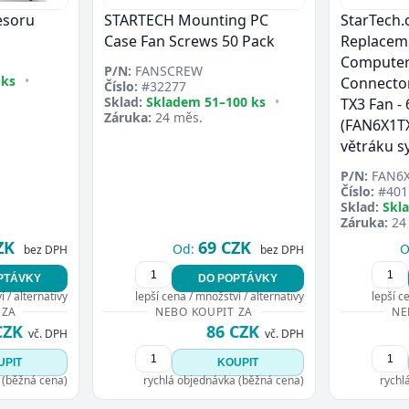
cesoru
STARTECH Mounting PC
StarTech
Case Fan Screws 50 Pack
Replaceme
Computer
P/N:
FANSCREW
 ks
•
Connector 
Číslo:
#32277
Sklad:
Skladem 51–100 ks
•
TX3 Fan -
Záruka:
24 měs.
(FAN6X1TX
větráku 
P/N:
FAN6X
Číslo:
#401
Sklad:
Skl
Záruka:
24
ZK
69 CZK
Od:
O
bez DPH
bez DPH
PTÁVKY
DO POPTÁVKY
 / alternativy
lepší cena / množství / alternativy
lepší c
 ZA
NEBO KOUPIT ZA
NE
CZK
86 CZK
vč. DPH
vč. DPH
UPIT
KOUPIT
 (běžná cena)
rychlá objednávka (běžná cena)
rychl