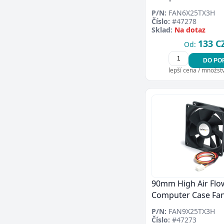
P/N:
FAN6X25TX3H
Číslo:
#47278
Sklad:
Na dotaz
133 C
Od:
DO PO
lepší cena / množství
90mm High Air Flo
Computer Case Fa
P/N:
FAN9X25TX3H
Číslo:
#47273