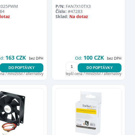
2025PWM
P/N:
FAN7X10TX3
84
Číslo:
#47283
dotaz
Sklad:
Na dotaz
163 CZK
100 CZK
d:
Od:
bez DPH
bez DPH
DO POPTÁVKY
DO POPTÁVKY
ena / množství / alternativy
lepší cena / množství / alternativy