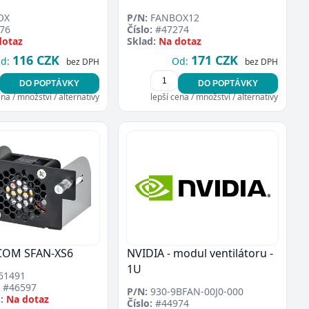
OX
P/N:
FANBOX12
76
Číslo:
#47274
dotaz
Sklad:
Na dotaz
116 CZK
171 CZK
d:
Od:
bez DPH
bez DPH
DO POPTÁVKY
DO POPTÁVKY
ena / množství / alternativy
lepší cena / množství / alternativy
COM SFAN-XS6
NVIDIA - modul ventilátoru -
1U
61491
#46597
P/N:
930-9BFAN-00J0-000
:
Na dotaz
Číslo:
#44974