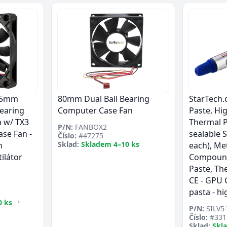
15mm
80mm Dual Ball Bearing
StarTech
earing
Computer Case Fan
Paste, Hi
 w/ TX3
Thermal P
P/N:
FANBOX2
ase Fan -
sealable S
Číslo:
#47275
Sklad:
Skladem 4–10 ks
n
each), Me
ilátor
Compound
Paste, Th
CE - GPU 
pasta - h
0 ks
•
P/N:
SILV5
Číslo:
#331
Sklad:
Skl