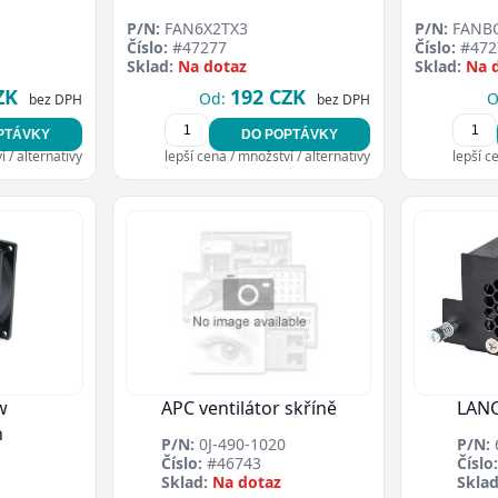
P/N:
FAN6X2TX3
P/N:
FANB
Číslo:
#47277
Číslo:
#472
Sklad:
Na dotaz
Sklad:
Na 
ZK
192 CZK
Od:
O
bez DPH
bez DPH
PTÁVKY
DO POPTÁVKY
 / alternativy
lepší cena / množství / alternativy
lepší c
w
APC ventilátor skříně
LAN
n
P/N:
0J-490-1020
P/N:
Číslo:
#46743
Číslo:
Sklad:
Na dotaz
Sklad