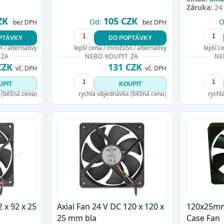
Záruka:
24
ZK
105 CZK
Od:
O
bez DPH
bez DPH
PTÁVKY
DO POPTÁVKY
 / alternativy
lepší cena / množství / alternativy
lepší c
 ZA
NEBO KOUPIT ZA
NE
CZK
131 CZK
vč. DPH
vč. DPH
UPIT
KOUPIT
 (běžná cena)
rychlá objednávka (běžná cena)
rychl
2 x 92 x 25
Axial Fan 24 V DC 120 x 120 x
120x25m
25 mm bla
Case Fan