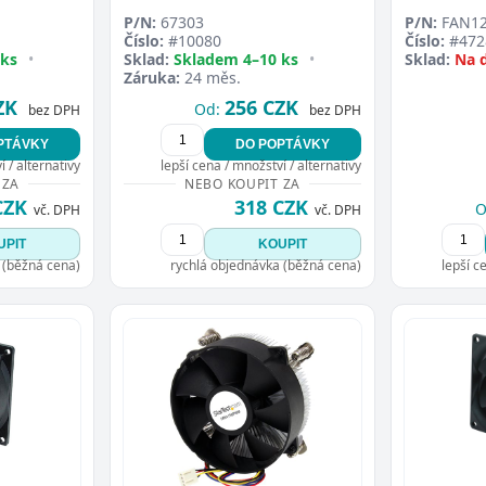
P/N:
67303
P/N:
FAN1
Číslo:
#10080
Číslo:
#472
 ks
•
Sklad:
Skladem 4–10 ks
•
Sklad:
Na 
Záruka:
24 měs.
ZK
256 CZK
Od:
bez DPH
bez DPH
PTÁVKY
DO POPTÁVKY
 / alternativy
lepší cena / množství / alternativy
 ZA
NEBO KOUPIT ZA
CZK
318 CZK
O
vč. DPH
vč. DPH
UPIT
KOUPIT
 (běžná cena)
rychlá objednávka (běžná cena)
lepší c