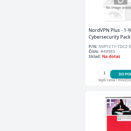
NordVPN Plus - 1-Y
Cybersecurity Pack
P/N:
NVP1C1Y-TDCZ-
Číslo:
#49983
Sklad:
Na dotaz
DO PO
lepší cena / množství