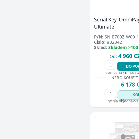
Serial Key, OmniPa
Ultimate
P/N:
SN-E709Z-W00-1
Číslo:
#32342
Sklad:
Skladem >100
4 960 C
Od:
DO PO
lepší cena / množství
NEBO KOUPIT
6 178 
KO
rychlá objednávka