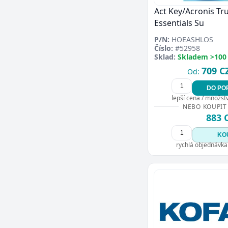
Act Key/Acronis Tr
Essentials Su
P/N:
HOEASHLOS
Číslo:
#52958
Sklad:
Skladem >100
709 C
Od:
DO PO
lepší cena / množství
NEBO KOUPIT
883 
KO
rychlá objednávka