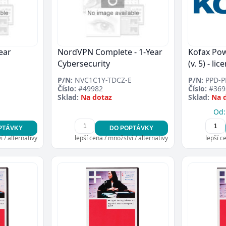
ear
NordVPN Complete - 1-Year
Kofax Po
Cybersecurity
(v. 5) - li
E
P/N:
NVC1C1Y-TDCZ-E
P/N:
PPD-P
Číslo:
#49982
Číslo:
#369
Sklad:
Na dotaz
Sklad:
Na 
Od:
PTÁVKY
DO POPTÁVKY
 / alternativy
lepší cena / množství / alternativy
lepší c