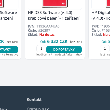
 Software
HP DSS Software (v. 4.0) -
HP Digita
 zařízení
krabicové balení - 1 zařízení
(v. 4.0) - 
P/N:
T1936AA#UA0
P/N:
T1936
Číslo:
#26397
Číslo:
#163
Sklad:
Na dotaz
Sklad:
Na 
ZK
6 332 CZK
Od:
Od:
bez DPH
bez DPH
PTÁVKY
DO POPTÁVKY
 / alternativy
lepší cena / množství / alternativy
lepší c
Kontakt
Ogroup s.r.o.
láře.