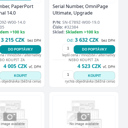
mber, PaperPort
Serial Number, OmniPage
nal 14.0
Ultimate, Upgrade
09Z-W00-14.0
P/N:
SN-E789Z-W00-19.0
05
Číslo:
#32384
adem >100 ks
Sklad:
Skladem >100 ks
3 215 CZK
3 632 CZK
Od:
bez DPH
bez DPH
DO POPTÁVKY
DO POPTÁVKY
ena / množství / alternativy
lepší cena / množství / alternativy
BO KOUPIT ZA
NEBO KOUPIT ZA
4 005 CZK
4 523 CZK
vč. DPH
vč. DPH
KOUPIT
KOUPIT
á objednávka (běžná cena)
rychlá objednávka (běžná cena)