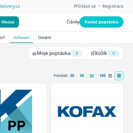
•
delivery.cz
Přihlásit se
Registrace
Články
Poslat poptávku
Hledat
IoT
Software
Ostatní
🧺
Moje poptávka
🛒
Košík
0
0
Položek:
20
30
50
100