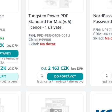
ge
Tungsten Power PDF
NordPass 
Standard for Mac (v. 5) -
Passwor
licence - 1 uživatel
9.0
P/N:
NP1C1
Číslo:
#499
P/N:
PPD-PER-0409-001U
 ks
Sklad:
Na 
Číslo:
#49986
Sklad:
Na dotaz
ZK
bez DPH
PTÁVKY
 / alternativy
 ZA
CZK
2 163 CZK
Od:
vč. DPH
bez DPH
UPIT
DO POPTÁVKY
 (běžná cena)
lepší cena / množství / alternativy
lepší c
Přejít do poptávky
Zavřít