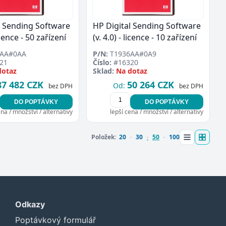
l Sending Software
HP Digital Sending Software
licence - 50 zařízení
(v. 4.0) - licence - 10 zařízení
AA#0AA
P/N:
T1936AA#0A9
21
Číslo:
#16320
dotaz
Sklad:
Na dotaz
87 482 CZK
50 264 CZK
Od:
bez DPH
bez DPH
DO POPTÁVKY
DO POPTÁVKY
ena / množství / alternativy
lepší cena / množství / alternativy
Položek:
20
30
50
100
Odkazy
Poptávkový formulář