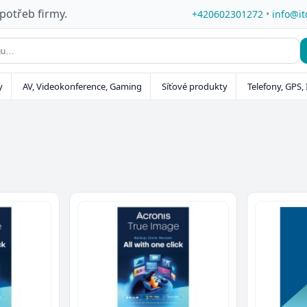
 potřeb firmy.
+420602301272
•
info@it
y
AV, Videokonference, Gaming
Síťové produkty
Telefony, GPS, 