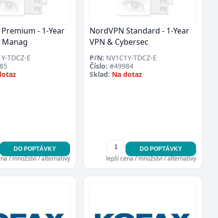
Premium - 1-Year
NordVPN Standard - 1-Year
d Manag
VPN & Cybersec
Y-TDCZ-E
P/N:
NV1C1Y-TDCZ-E
85
Číslo:
#49984
dotaz
Sklad:
Na dotaz
DO POPTÁVKY
DO POPTÁVKY
ena / množství / alternativy
lepší cena / množství / alternativy