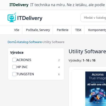
ITDelivery
IT technika na míru. Ne z letáku, ale podle
Vše
Počítače, Servery
Periferie
TISK
Komponent
Domů
›
Katalog
›
Software
›
Utility Software
Utility Software
Výrobce
ACRONIS
2
Výsledky:
1
–
16
z
16
HP INC
4
TUNGSTEN
6