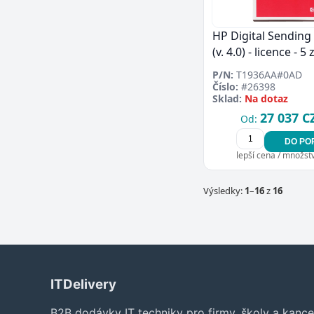
HP Digital Sending
(v. 4.0) - licence - 5
P/N:
T1936AA#0AD
Číslo:
#26398
Sklad:
Na dotaz
27 037 C
Od:
DO PO
lepší cena / množství
Výsledky:
1
–
16
z
16
ITDelivery
B2B dodávky IT techniky pro firmy, školy a kance