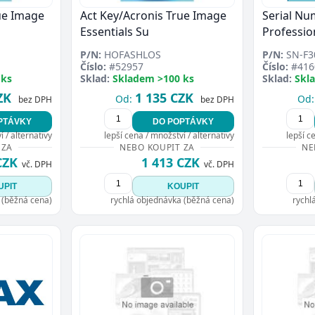
ue Image
Act Key/Acronis True Image
Serial Nu
Essentials Su
Professio
P/N:
HOFASHLOS
P/N:
SN-F3
Číslo:
#52957
Číslo:
#416
 ks
Sklad:
Skladem >100 ks
Sklad:
Skl
ZK
1 135 CZK
Od:
Od:
bez DPH
bez DPH
PTÁVKY
DO POPTÁVKY
 / alternativy
lepší cena / množství / alternativy
lepší c
 ZA
NEBO KOUPIT ZA
NE
CZK
1 413 CZK
vč. DPH
vč. DPH
UPIT
KOUPIT
 (běžná cena)
rychlá objednávka (běžná cena)
rychl