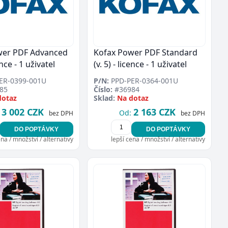
wer PDF Advanced
Kofax Power PDF Standard
cence - 1 uživatel
(v. 5) - licence - 1 uživatel
ER-0399-001U
P/N:
PPD-PER-0364-001U
85
Číslo:
#36984
dotaz
Sklad:
Na dotaz
3 002 CZK
2 163 CZK
Od:
bez DPH
bez DPH
DO POPTÁVKY
DO POPTÁVKY
ena / množství / alternativy
lepší cena / množství / alternativy