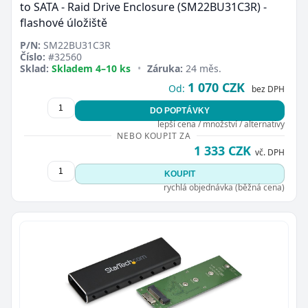
to SATA - Raid Drive Enclosure (SM22BU31C3R) -
flashové úložiště
P/N:
SM22BU31C3R
Číslo:
#32560
Sklad:
Skladem 4–10 ks
•
Záruka:
24 měs.
1 070 CZK
Od:
bez DPH
DO POPTÁVKY
lepší cena / množství / alternativy
NEBO KOUPIT ZA
1 333 CZK
vč. DPH
KOUPIT
rychlá objednávka (běžná cena)