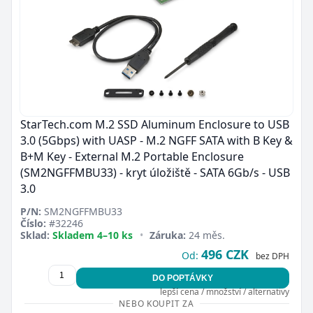
StarTech.com M.2 SSD Aluminum Enclosure to USB
3.0 (5Gbps) with UASP - M.2 NGFF SATA with B Key &
B+M Key - External M.2 Portable Enclosure
(SM2NGFFMBU33) - kryt úložiště - SATA 6Gb/s - USB
3.0
P/N:
SM2NGFFMBU33
Číslo:
#32246
Sklad:
Skladem 4–10 ks
•
Záruka:
24 měs.
496 CZK
Od:
bez DPH
DO POPTÁVKY
lepší cena / množství / alternativy
NEBO KOUPIT ZA