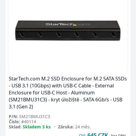
StarTech.com M.2 SSD Enclosure for M.2 SATA SSDs
- USB 3.1 (10Gbps) with USB-C Cable - External
Enclosure for USB-C Host - Aluminum
(SM21BMU31C3) - kryt úložiště - SATA 6Gb/s - USB
3.1 (Gen 2)
P/N:
SM21BMU31C3
Číslo:
#40114
Sklad:
Skladem 3 ks
•
Záruka:
24 měs.
645 CZK
Od:
bez DPH