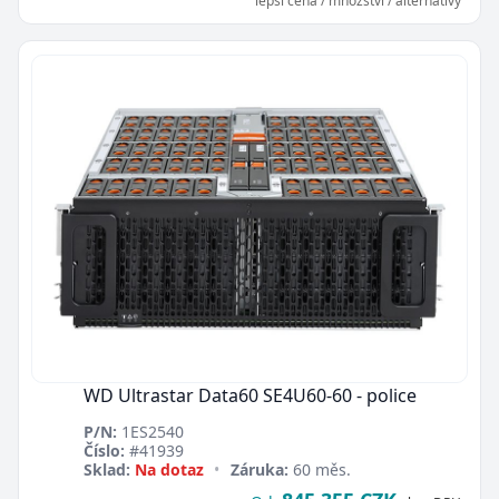
lepší cena / množství / alternativy
WD Ultrastar Data60 SE4U60-60 - police
P/N:
1ES2540
Číslo:
#41939
Sklad:
Na dotaz
•
Záruka:
60 měs.