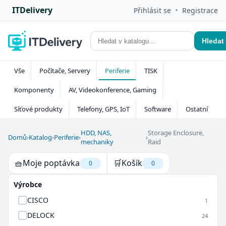
ITDelivery
•
Přihlásit se
Registrace
Hledat
Vše
Počítače, Servery
Periferie
TISK
Komponenty
AV, Videokonference, Gaming
Síťové produkty
Telefony, GPS, IoT
Software
Ostatní
HDD, NAS,
Storage Enclosure,
Domů
›
Katalog
›
Periferie
›
›
mechaniky
Raid
🧺
Moje poptávka
🛒
Košík
0
0
Výrobce
CISCO
1
DELOCK
24