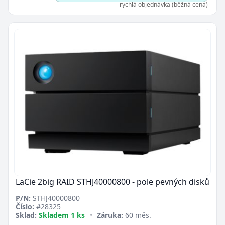
rychlá objednávka (běžná cena)
Zavřít
LaCie 2big RAID STHJ40000800 - pole pevných disků
P/N:
STHJ40000800
Číslo:
#28325
Sklad:
Skladem 1 ks
•
Záruka:
60 měs.