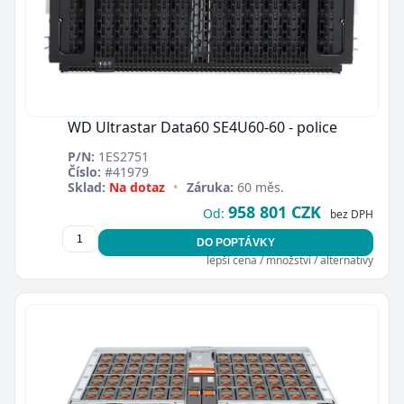
WD Ultrastar Data60 SE4U60-60 - police
P/N:
1ES2751
Číslo:
#41979
Sklad:
Na dotaz
•
Záruka:
60 měs.
958 801 CZK
Od:
bez DPH
DO POPTÁVKY
lepší cena / množství / alternativy