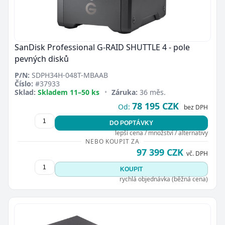
SanDisk Professional G-RAID SHUTTLE 4 - pole
pevných disků
P/N:
SDPH34H-048T-MBAAB
Číslo:
#37933
Sklad:
Skladem 11–50 ks
•
Záruka:
36 měs.
78 195 CZK
Od:
bez DPH
DO POPTÁVKY
lepší cena / množství / alternativy
NEBO KOUPIT ZA
97 399 CZK
vč. DPH
KOUPIT
rychlá objednávka (běžná cena)