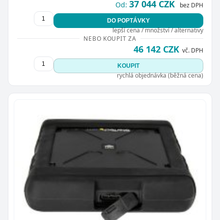
37 044 CZK
Od:
bez DPH
DO POPTÁVKY
lepší cena / množství / alternativy
NEBO KOUPIT ZA
46 142 CZK
vč. DPH
KOUPIT
rychlá objednávka (běžná cena)