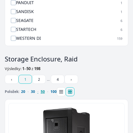
PANDUIT
1
SANDISK
1
SEAGATE
6
STARTECH
6
WESTERN DI
159
Storage Enclosure, Raid
Výsledky:
1
–
50
z
198
‹
1
2
…
4
›
Položek:
20
30
50
100