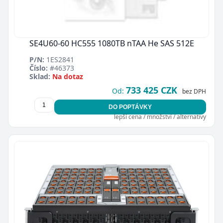
SE4U60-60 HC555 1080TB nTAA He SAS 512E
P/N:
1ES2841
Číslo:
#46373
Sklad:
Na dotaz
733 425 CZK
Od:
bez DPH
DO POPTÁVKY
lepší cena / množství / alternativy