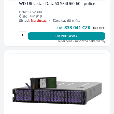
WD Ultrastar Data60 SE4U60-60 - police
P/N:
1ES2300
Číslo:
#41919
Sklad:
Na dotaz
•
Záruka:
60 měs.
833 041 CZK
Od:
bez DPH
DO POPTÁVKY
lepší cena / množství / alternativy