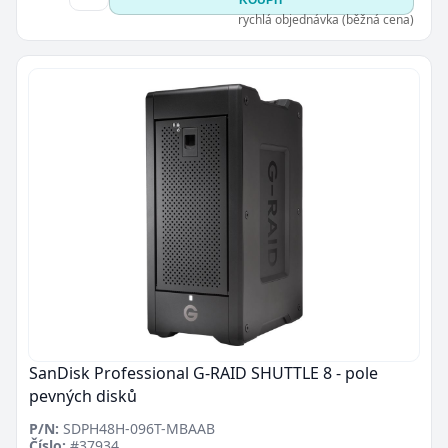
rychlá objednávka (běžná cena)
SanDisk Professional G-RAID SHUTTLE 8 - pole
pevných disků
P/N:
SDPH48H-096T-MBAAB
Číslo:
#37934