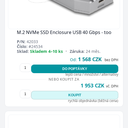
M.2 NVMe SSD Enclosure USB 40 Gbps - too
P/N:
42033
Číslo:
#24534
Sklad:
Skladem 4–10 ks
•
Záruka:
24 měs.
1 568 CZK
Od:
bez DPH
DO POPTÁVKY
lepší cena / množství / alternativy
NEBO KOUPIT ZA
1 953 CZK
vč. DPH
KOUPIT
rychlá objednávka (běžná cena)