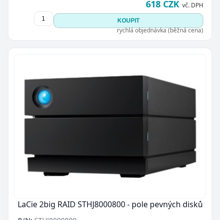
618 CZK
vč. DPH
KOUPIT
rychlá objednávka (běžná cena)
LaCie 2big RAID STHJ8000800 - pole pevných disků