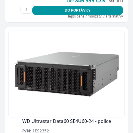
845 355 CZK
Od:
bez DPH
DO POPTÁVKY
lepší cena / množství / alternativy
WD Ultrastar Data60 SE4U60-24 - police
P/N:
1ES2352