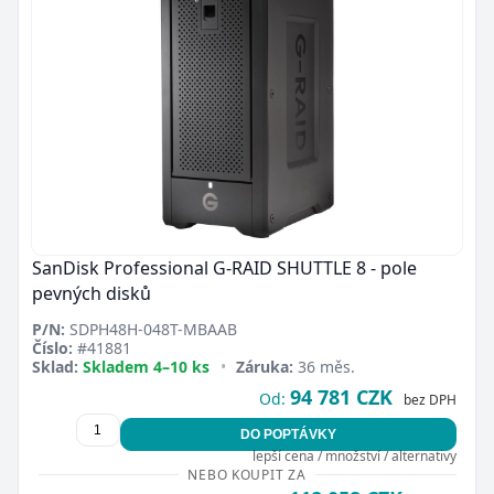
SanDisk Professional G-RAID SHUTTLE 8 - pole
pevných disků
P/N:
SDPH48H-048T-MBAAB
Číslo:
#41881
Sklad:
Skladem 4–10 ks
•
Záruka:
36 měs.
94 781 CZK
Od:
bez DPH
DO POPTÁVKY
lepší cena / množství / alternativy
NEBO KOUPIT ZA