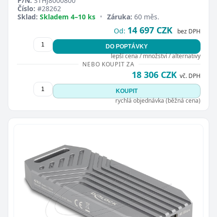
P/N:
STHJ8000800
Číslo:
#28262
Sklad:
Skladem 4–10 ks
•
Záruka:
60 měs.
14 697 CZK
Od:
bez DPH
DO POPTÁVKY
lepší cena / množství / alternativy
NEBO KOUPIT ZA
18 306 CZK
vč. DPH
KOUPIT
rychlá objednávka (běžná cena)