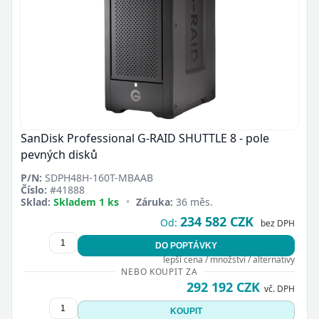
SanDisk Professional G-RAID SHUTTLE 8 - pole
pevných disků
P/N:
SDPH48H-160T-MBAAB
Číslo:
#41888
Sklad:
Skladem 1 ks
•
Záruka:
36 měs.
234 582 CZK
Od:
bez DPH
DO POPTÁVKY
lepší cena / množství / alternativy
NEBO KOUPIT ZA
292 192 CZK
vč. DPH
KOUPIT