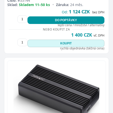
Číslo:
#33144
Sklad:
Skladem 11–50 ks
•
Záruka:
24 měs.
1 124 CZK
Od:
bez DPH
DO POPTÁVKY
lepší cena / množství / alternativy
NEBO KOUPIT ZA
1 400 CZK
vč. DPH
KOUPIT
rychlá objednávka (běžná cena)