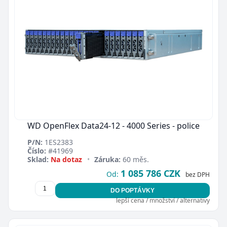
WD OpenFlex Data24-12 - 4000 Series - police
P/N:
1ES2383
Číslo:
#41969
Sklad:
Na dotaz
•
Záruka:
60 měs.
1 085 786 CZK
Od:
bez DPH
DO POPTÁVKY
lepší cena / množství / alternativy