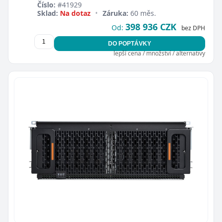
Číslo:
#41929
Sklad:
Na dotaz
•
Záruka:
60 měs.
398 936 CZK
Od:
bez DPH
DO POPTÁVKY
lepší cena / množství / alternativy