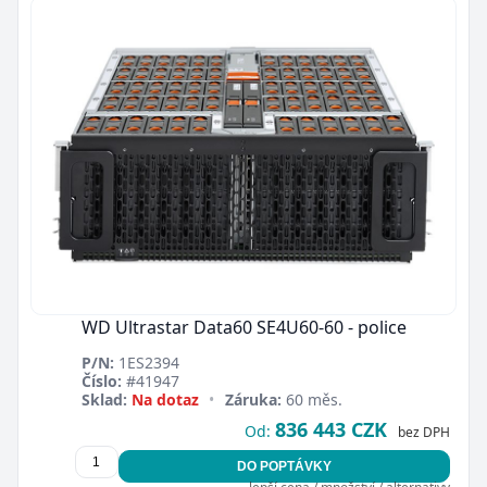
WD Ultrastar Data60 SE4U60-60 - police
P/N:
1ES2394
Číslo:
#41947
Sklad:
Na dotaz
•
Záruka:
60 měs.
836 443 CZK
Od:
bez DPH
DO POPTÁVKY