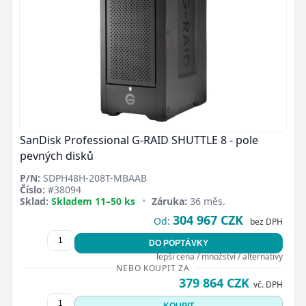
SanDisk Professional G-RAID SHUTTLE 8 - pole
pevných disků
P/N:
SDPH48H-208T-MBAAB
Číslo:
#38094
Sklad:
Skladem 11–50 ks
•
Záruka:
36 měs.
304 967 CZK
Od:
bez DPH
DO POPTÁVKY
lepší cena / množství / alternativy
NEBO KOUPIT ZA
379 864 CZK
vč. DPH
KOUPIT