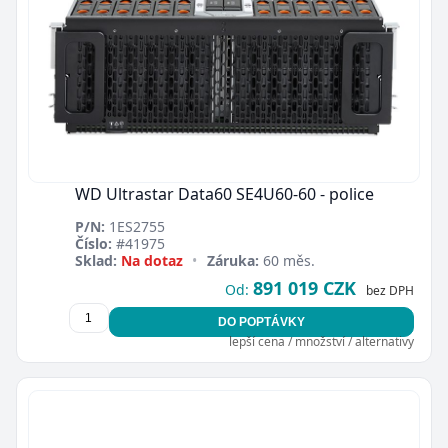
WD Ultrastar Data60 SE4U60-60 - police
P/N:
1ES2755
Číslo:
#41975
Sklad:
Na dotaz
•
Záruka:
60 měs.
891 019 CZK
Od:
bez DPH
DO POPTÁVKY
lepší cena / množství / alternativy