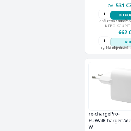
531 C
Od:
DO PO
lepší cena / množství
NEBO KOUPIT
662 
KO
rychlá objednávka
re-chargePro-
EUWallCharger2xU
W