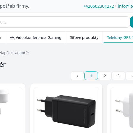
 potřeb firmy.
+420602301272
•
info@it
y
AV, Videokonference, Gaming
Síťové produkty
Telefony, GPS, 
Napájecí adaptér
ér
‹
1
2
3
›