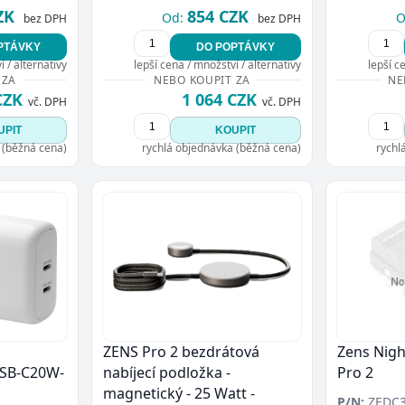
Přejít do poptávky
ZK
854 CZK
Zavřít
Od:
O
bez DPH
bez DPH
PTÁVKY
DO POPTÁVKY
 / alternativy
lepší cena / množství / alternativy
lepší c
 ZA
NEBO KOUPIT ZA
NE
CZK
1 064 CZK
vč. DPH
vč. DPH
UPIT
KOUPIT
 (běžná cena)
rychlá objednávka (běžná cena)
rychl
ZENS Pro 2 bezdrátová
Zens Nigh
SB-C20W-
nabíjecí podložka -
Pro 2
magnetický - 25 Watt -
P/N:
ZEDC3