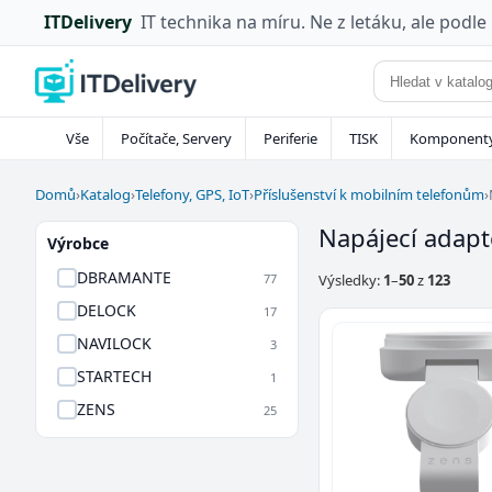
ITDelivery
IT technika na míru. Ne z letáku, ale podle
Vše
Počítače, Servery
Periferie
TISK
Komponent
Domů
›
Katalog
›
Telefony, GPS, IoT
›
Příslušenství k mobilním telefonům
›
Napájecí adapt
Výrobce
DBRAMANTE
77
Výsledky:
1
–
50
z
123
DELOCK
17
NAVILOCK
3
STARTECH
1
ZENS
25