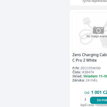
rychlá objednávka
Zens Charging Cab
C Pro 2 White
P/N:
ZECC05W/00
Číslo:
#38474
Sklad:
Skladem 11–5
Záruka:
24 měs.
1 001 C
Od:
DO PO
lepší cena / množství