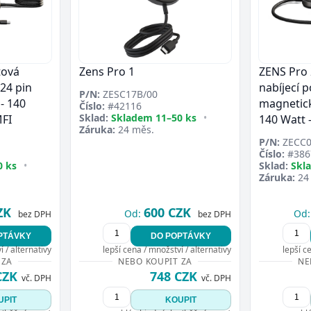
tová
Zens Pro 1
ZENS Pro 
 24 pin
nabíjecí p
P/N:
ZESC17B/00
- 140
magnetick
Číslo:
#42116
Sklad:
Skladem 11–50 ks
•
MFI
140 Watt -
Záruka:
24 měs.
P/N:
ZECC0
Číslo:
#386
0 ks
•
Sklad:
Skl
Záruka:
24
ZK
600 CZK
Od:
Od:
bez DPH
bez DPH
PTÁVKY
DO POPTÁVKY
 / alternativy
lepší cena / množství / alternativy
lepší c
 ZA
NEBO KOUPIT ZA
NE
CZK
748 CZK
vč. DPH
vč. DPH
UPIT
KOUPIT