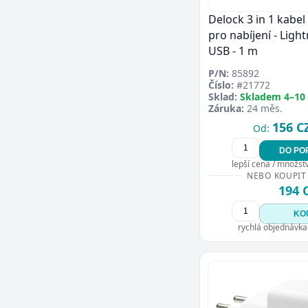
Delock 3 in 1 kabe
pro nabíjení - Light
USB - 1 m
P/N:
85892
Číslo:
#21772
Sklad:
Skladem 4–10
Záruka:
24 měs.
156 C
Od:
DO PO
lepší cena / množství
NEBO KOUPIT
194 
KO
rychlá objednávka