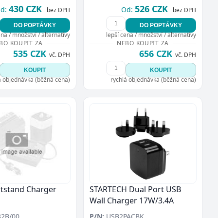
430 CZK
526 CZK
d:
Od:
bez DPH
bez DPH
DO POPTÁVKY
DO POPTÁVKY
ena / množství / alternativy
lepší cena / množství / alternativy
BO KOUPIT ZA
NEBO KOUPIT ZA
535 CZK
656 CZK
vč. DPH
vč. DPH
KOUPIT
KOUPIT
á objednávka (běžná cena)
rychlá objednávka (běžná cena)
tstand Charger
STARTECH Dual Port USB
Wall Charger 17W/3.4A
2B/00
P/N:
USB2PACBK