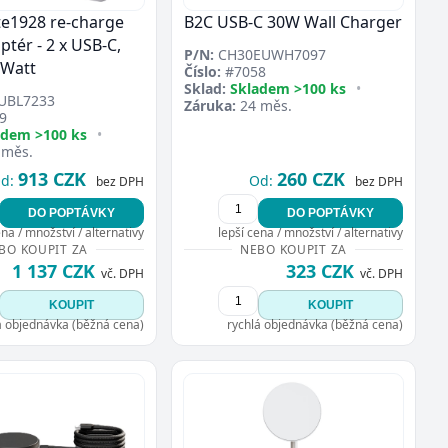
e1928 re-charge
B2C USB-C 30W Wall Charger
ptér - 2 x USB-C,
P/N:
CH30EUWH7097
 Watt
Číslo:
#7058
Sklad:
Skladem >100 ks
•
UBL7233
Záruka:
24 měs.
9
adem >100 ks
•
 měs.
913 CZK
260 CZK
d:
Od:
bez DPH
bez DPH
DO POPTÁVKY
DO POPTÁVKY
ena / množství / alternativy
lepší cena / množství / alternativy
BO KOUPIT ZA
NEBO KOUPIT ZA
1 137 CZK
323 CZK
vč. DPH
vč. DPH
KOUPIT
KOUPIT
á objednávka (běžná cena)
rychlá objednávka (běžná cena)