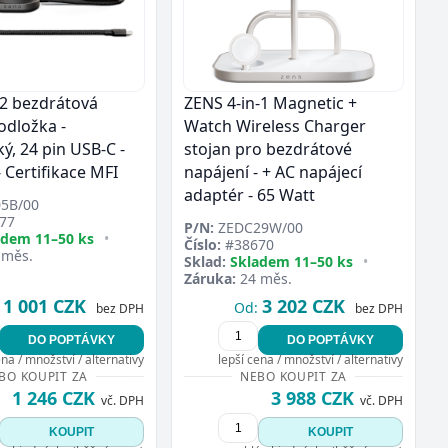
2 bezdrátová
ZENS 4-in-1 Magnetic +
odložka -
Watch Wireless Charger
ý, 24 pin USB-C -
stojan pro bezdrátové
 Certifikace MFI
napájení - + AC napájecí
adaptér - 65 Watt
5B/00
77
P/N:
ZEDC29W/00
adem 11–50 ks
•
Číslo:
#38670
 měs.
Sklad:
Skladem 11–50 ks
•
Záruka:
24 měs.
1 001 CZK
3 202 CZK
Od:
bez DPH
bez DPH
DO POPTÁVKY
DO POPTÁVKY
ena / množství / alternativy
lepší cena / množství / alternativy
BO KOUPIT ZA
NEBO KOUPIT ZA
1 246 CZK
3 988 CZK
vč. DPH
vč. DPH
KOUPIT
KOUPIT