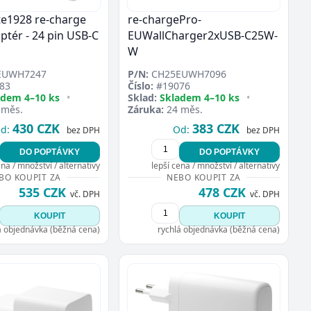
e1928 re-charge
re-chargePro-
ptér - 24 pin USB-C
EUWallCharger2xUSB-C25W-
W
EUWH7247
P/N:
CH25EUWH7096
83
Číslo:
#19076
adem 4–10 ks
•
Sklad:
Skladem 4–10 ks
•
 měs.
Záruka:
24 měs.
430 CZK
383 CZK
d:
Od:
bez DPH
bez DPH
DO POPTÁVKY
DO POPTÁVKY
ena / množství / alternativy
lepší cena / množství / alternativy
BO KOUPIT ZA
NEBO KOUPIT ZA
535 CZK
478 CZK
vč. DPH
vč. DPH
KOUPIT
KOUPIT
á objednávka (běžná cena)
rychlá objednávka (běžná cena)