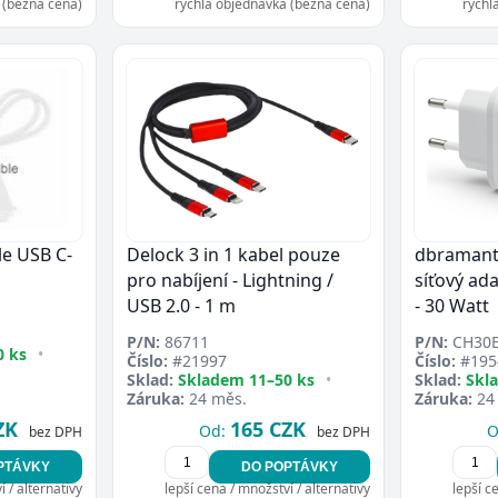
 (běžná cena)
rychlá objednávka (běžná cena)
rychl
le USB C-
Delock 3 in 1 kabel pouze
dbramant
pro nabíjení - Lightning /
síťový ada
USB 2.0 - 1 m
- 30 Watt
P/N:
86711
P/N:
CH30
0 ks
•
Číslo:
#21997
Číslo:
#195
Sklad:
Skladem 11–50 ks
•
Sklad:
Skl
Záruka:
24 měs.
Záruka:
24
ZK
165 CZK
Od:
O
bez DPH
bez DPH
PTÁVKY
DO POPTÁVKY
 / alternativy
lepší cena / množství / alternativy
lepší c