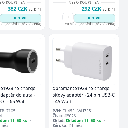
BO KOUPIT ZA
NEBO KOUPIT ZA
382 CZK
292 CZK
vč. DPH
vč. DPH
KOUPIT
KOUPIT
á objednávka (běžná cena)
rychlá objednávka (běžná cena)
e1928 re-charge
dbramante1928 re-charge
adaptér do auta -
síťový adaptér - 24 pin USB-C
B-C - 65 Watt
- 45 Watt
TBL7105
P/N:
CH45EUWH7251
4
Číslo:
#8028
adem 11–50 ks
•
Sklad:
Skladem 11–50 ks
•
 měs.
Záruka:
24 měs.