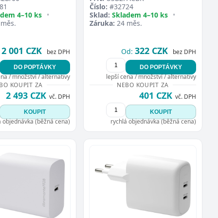
81
Číslo:
#32724
adem 4–10 ks
•
Sklad:
Skladem 4–10 ks
•
 měs.
Záruka:
24 měs.
2 001 CZK
322 CZK
Od:
bez DPH
bez DPH
DO POPTÁVKY
DO POPTÁVKY
ena / množství / alternativy
lepší cena / množství / alternativy
BO KOUPIT ZA
NEBO KOUPIT ZA
2 493 CZK
401 CZK
vč. DPH
vč. DPH
KOUPIT
KOUPIT
á objednávka (běžná cena)
rychlá objednávka (běžná cena)