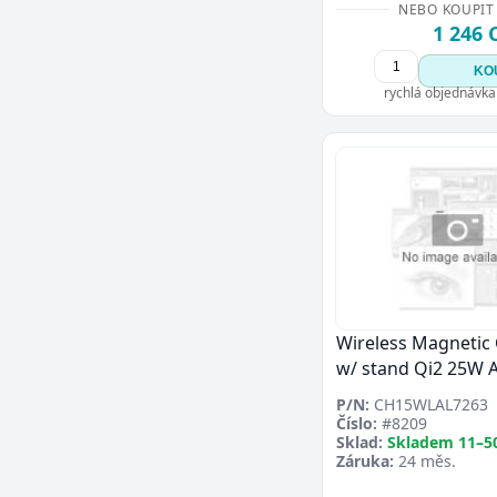
NEBO KOUPIT
1 246 
KO
rychlá objednávka
Wireless Magnetic
w/ stand Qi2 25W 
P/N:
CH15WLAL7263
Číslo:
#8209
Sklad:
Skladem 11–5
Záruka:
24 měs.