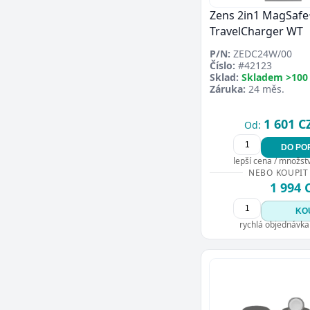
Zens 2in1 MagSaf
TravelCharger WT
P/N:
ZEDC24W/00
Číslo:
#42123
Sklad:
Skladem >100
Záruka:
24 měs.
1 601 C
Od:
DO PO
lepší cena / množství
NEBO KOUPIT
1 994 
KO
rychlá objednávka