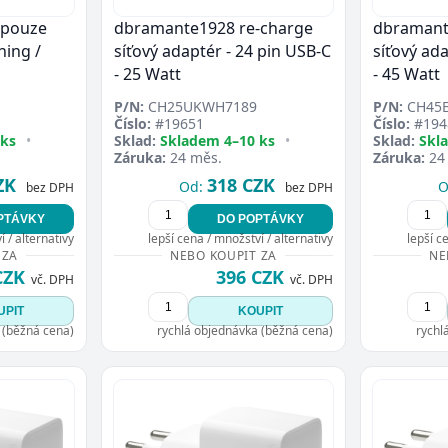
l pouze
dbramante1928 re-charge
dbramant
ning /
síťový adaptér - 24 pin USB-C
síťový ada
- 25 Watt
- 45 Watt
P/N:
CH25UKWH7189
P/N:
CH45
Číslo:
#19651
Číslo:
#194
 ks
•
Sklad:
Skladem 4–10 ks
•
Sklad:
Skl
Záruka:
24 měs.
Záruka:
24
ZK
318 CZK
Od:
O
bez DPH
bez DPH
PTÁVKY
DO POPTÁVKY
 / alternativy
lepší cena / množství / alternativy
lepší c
 ZA
NEBO KOUPIT ZA
NE
CZK
396 CZK
vč. DPH
vč. DPH
UPIT
KOUPIT
 (běžná cena)
rychlá objednávka (běžná cena)
rychl