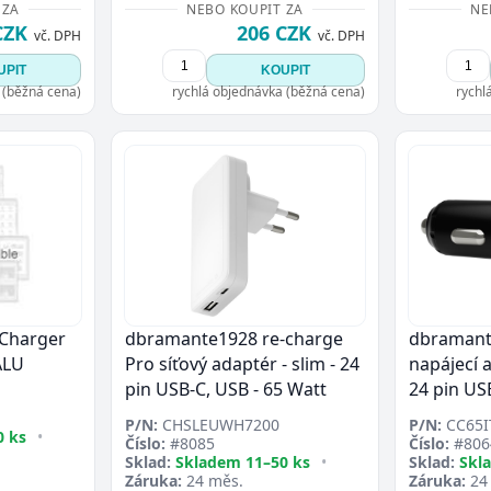
 ZA
NEBO KOUPIT ZA
NE
CZK
206 CZK
vč. DPH
vč. DPH
UPIT
KOUPIT
 (běžná cena)
rychlá objednávka (běžná cena)
rychl
 Charger
dbramante1928 re-charge
dbramant
ALU
Pro síťový adaptér - slim - 24
napájecí 
pin USB-C, USB - 65 Watt
24 pin US
P/N:
CHSLEUWH7200
P/N:
CC65I
0 ks
•
Číslo:
#8085
Číslo:
#806
Sklad:
Skladem 11–50 ks
•
Sklad:
Skl
Záruka:
24 měs.
Záruka:
24