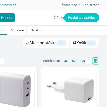
•
delivery.cz
Přihlásit se
Registrace
Články
Poslat poptávku
Hledat
IoT
Software
Ostatní
🧺
Moje poptávka
🛒
Košík
0
0
Položek:
20
30
50
100