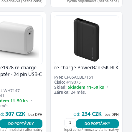
á objednávka (běžná cena)
rychlá objednávka (běžná cena)
e1928 re-charge
re-charge-PowerBank5K-BLK
ptér - 24 pin USB-C
P/N:
CP05ACBL7151
Číslo:
#19075
Sklad:
Skladem 11–50 ks
•
EUWH7147
Záruka:
24 měs.
41
adem 11–50 ks
•
 měs.
307 CZK
234 CZK
d:
Od:
bez DPH
bez DPH
DO POPTÁVKY
DO POPTÁVKY
ena / množství / alternativy
lepší cena / množství / alternativy