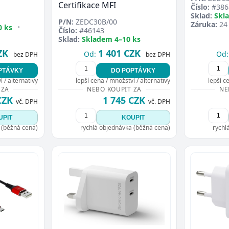
Certifikace MFI
Číslo:
#386
Sklad:
Skl
P/N:
ZEDC30B/00
Záruka:
24
0 ks
•
Číslo:
#46143
Sklad:
Skladem 4–10 ks
ZK
1 401 CZK
Od:
Od:
bez DPH
bez DPH
PTÁVKY
DO POPTÁVKY
 / alternativy
lepší cena / množství / alternativy
lepší c
 ZA
NEBO KOUPIT ZA
NE
CZK
1 745 CZK
vč. DPH
vč. DPH
UPIT
KOUPIT
 (běžná cena)
rychlá objednávka (běžná cena)
rychl