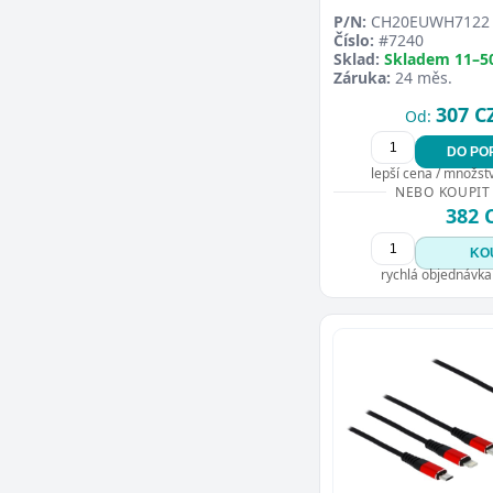
P/N:
CH20EUWH7122
Číslo:
#7240
Sklad:
Skladem 11–5
Záruka:
24 měs.
307 C
Od:
DO PO
lepší cena / množství
NEBO KOUPIT
382 
KO
rychlá objednávka