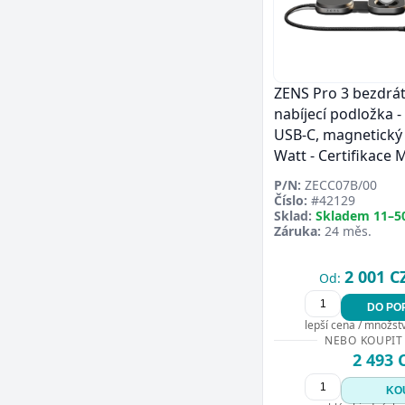
ZENS Pro 3 bezdrá
nabíjecí podložka -
USB-C, magnetický 
Watt - Certifikace 
P/N:
ZECC07B/00
Číslo:
#42129
Sklad:
Skladem 11–5
Záruka:
24 měs.
2 001 C
Od:
DO PO
lepší cena / množství
NEBO KOUPIT
2 493 
KO