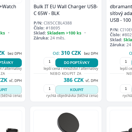
e+Watch
Bulk IT EU Wall Charger USB-
dbramant
C 65W - BLK
síťový ada
USB - 100
P/N:
CI65CCBL4388
Číslo:
#18695
P/N:
CI10E
 ks
•
Sklad:
Skladem >100 ks
•
Číslo:
#802
Záruka:
24 měs.
Sklad:
Skl
Záruka:
24
ZK
310 CZK
Od:
O
bez DPH
bez DPH
PTÁVKY
DO POPTÁVKY
 / alternativy
lepší cena / množství / alternativy
lepší c
 ZA
NEBO KOUPIT ZA
NE
CZK
386 CZK
vč. DPH
vč. DPH
UPIT
KOUPIT
 (běžná cena)
rychlá objednávka (běžná cena)
rychl