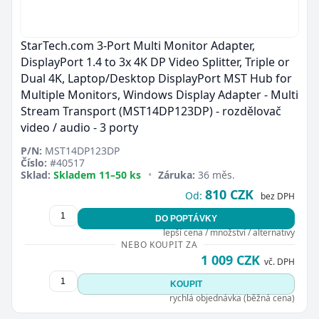
StarTech.com 3-Port Multi Monitor Adapter,
DisplayPort 1.4 to 3x 4K DP Video Splitter, Triple or
Dual 4K, Laptop/Desktop DisplayPort MST Hub for
Multiple Monitors, Windows Display Adapter - Multi
Stream Transport (MST14DP123DP) - rozdělovač
video / audio - 3 porty
P/N:
MST14DP123DP
Číslo:
#40517
Sklad:
Skladem 11–50 ks
•
Záruka:
36 měs.
810 CZK
Od:
bez DPH
DO POPTÁVKY
lepší cena / množství / alternativy
NEBO KOUPIT ZA
1 009 CZK
vč. DPH
KOUPIT
rychlá objednávka (běžná cena)