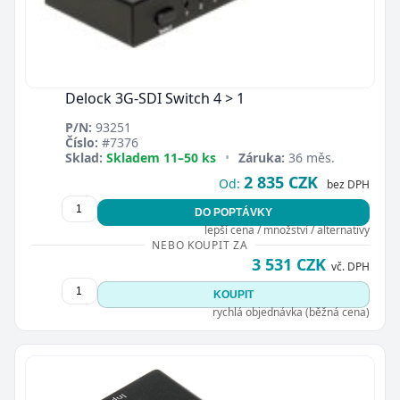
Delock 3G-SDI Switch 4 > 1
P/N:
93251
Číslo:
#7376
Sklad:
Skladem 11–50 ks
•
Záruka:
36 měs.
2 835 CZK
Od:
bez DPH
DO POPTÁVKY
lepší cena / množství / alternativy
NEBO KOUPIT ZA
3 531 CZK
vč. DPH
KOUPIT
rychlá objednávka (běžná cena)