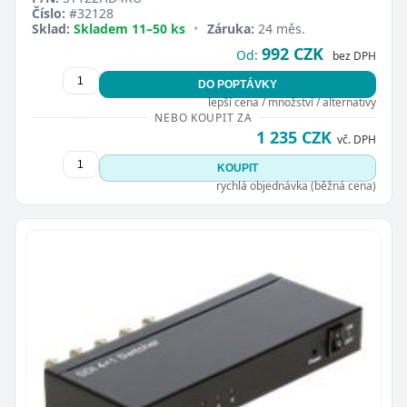
Číslo:
#32128
Sklad:
Skladem 11–50 ks
•
Záruka:
24 měs.
992 CZK
Od:
bez DPH
DO POPTÁVKY
lepší cena / množství / alternativy
NEBO KOUPIT ZA
1 235 CZK
vč. DPH
KOUPIT
rychlá objednávka (běžná cena)