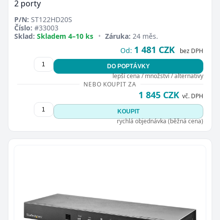
2 porty
P/N:
ST122HD20S
Číslo:
#33003
Sklad:
Skladem 4–10 ks
•
Záruka:
24 měs.
1 481 CZK
Od:
bez DPH
DO POPTÁVKY
lepší cena / množství / alternativy
NEBO KOUPIT ZA
1 845 CZK
vč. DPH
KOUPIT
rychlá objednávka (běžná cena)