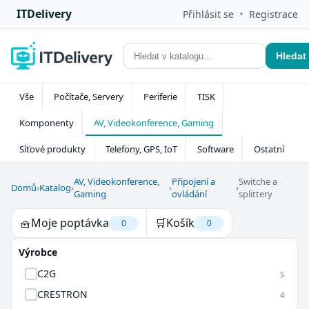
ITDelivery
•
Přihlásit se
Registrace
Hledat
Vše
Počítače, Servery
Periferie
TISK
Komponenty
AV, Videokonference, Gaming
Síťové produkty
Telefony, GPS, IoT
Software
Ostatní
AV, Videokonference,
Připojení a
Switche a
Domů
›
Katalog
›
›
›
Gaming
ovládání
splittery
🧺
Moje poptávka
🛒
Košík
0
0
Výrobce
C2G
5
CRESTRON
4