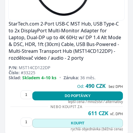
StarTech.com 2-Port USB-C MST Hub, USB Type-C
to 2x DisplayPort Multi-Monitor Adapter for
Laptop, Dual-DP up to 4K 60Hz w/ DP 1.4 Alt Mode
& DSC, HDR, 1ft (30cm) Cable, USB Bus-Powered -
Multi-Stream Transport Hub (MST14CD122DP) -
rozdělovač video / audio - 2 porty
P/N:
MST14CD122DP
Číslo:
#33225
Sklad:
Skladem 4–10 ks
•
Záruka:
36 měs.
490 CZK
Od:
bez DPH
DO POPTÁVKY
lepší cena / množství / alternativy
NEBO KOUPIT ZA
611 CZK
vč. DPH
KOUPIT
rychlá objednávka (běžná cena)