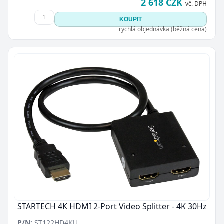
2 618 CZK
vč. DPH
KOUPIT
rychlá objednávka (běžná cena)
STARTECH 4K HDMI 2-Port Video Splitter - 4K 30Hz
P/N:
ST122HD4KU