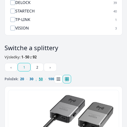
DELOCK
39
STARTECH
40
TP-LINK
1
VISION
3
Switche a splittery
Výsledky:
1
–
50
z
92
‹
1
2
›
Položek:
20
30
50
100