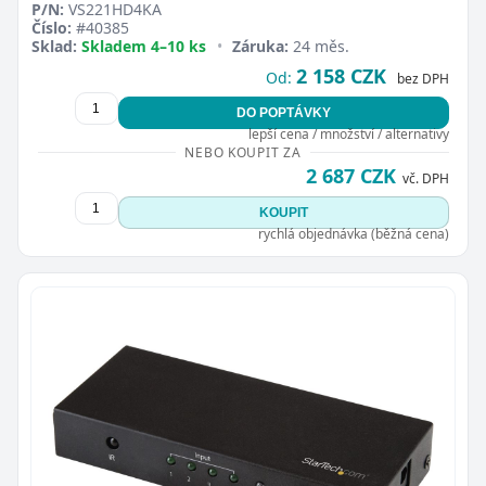
P/N:
VS221HD4KA
Číslo:
#40385
Sklad:
Skladem 4–10 ks
•
Záruka:
24 měs.
2 158 CZK
Od:
bez DPH
DO POPTÁVKY
lepší cena / množství / alternativy
NEBO KOUPIT ZA
2 687 CZK
vč. DPH
KOUPIT
rychlá objednávka (běžná cena)