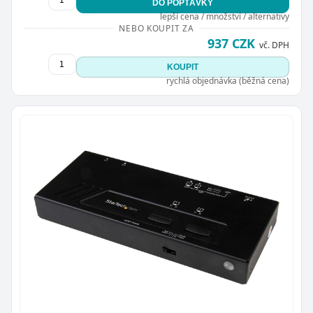
DO POPTÁVKY
lepší cena / množství / alternativy
NEBO KOUPIT ZA
937 CZK
vč. DPH
KOUPIT
rychlá objednávka (běžná cena)