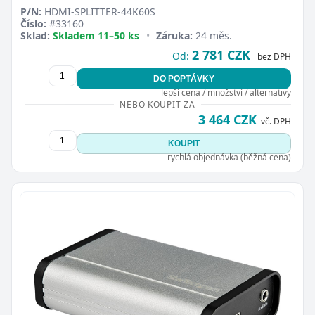
P/N:
HDMI-SPLITTER-44K60S
Číslo:
#33160
Sklad:
Skladem 11–50 ks
•
Záruka:
24 měs.
2 781 CZK
Od:
bez DPH
DO POPTÁVKY
lepší cena / množství / alternativy
NEBO KOUPIT ZA
3 464 CZK
vč. DPH
KOUPIT
rychlá objednávka (běžná cena)