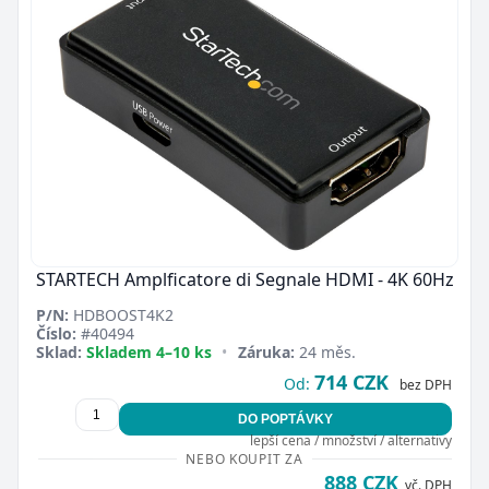
STARTECH Amplficatore di Segnale HDMI - 4K 60Hz
P/N:
HDBOOST4K2
Číslo:
#40494
Sklad:
Skladem 4–10 ks
•
Záruka:
24 měs.
714 CZK
Od:
bez DPH
DO POPTÁVKY
lepší cena / množství / alternativy
NEBO KOUPIT ZA
888 CZK
vč. DPH