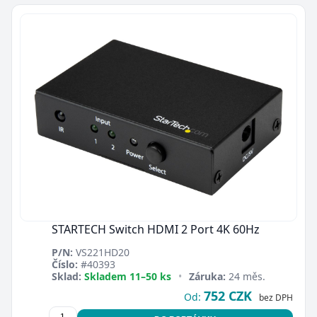
STARTECH Switch HDMI 2 Port 4K 60Hz
P/N:
VS221HD20
Číslo:
#40393
Sklad:
Skladem 11–50 ks
•
Záruka:
24 měs.
752 CZK
Od:
bez DPH