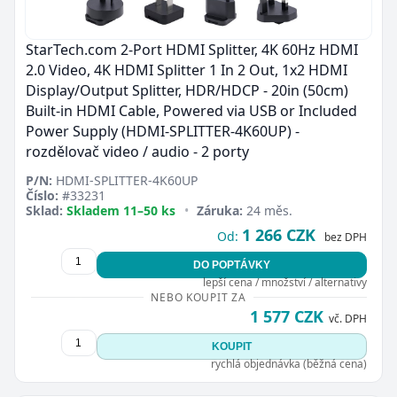
StarTech.com 2-Port HDMI Splitter, 4K 60Hz HDMI
2.0 Video, 4K HDMI Splitter 1 In 2 Out, 1x2 HDMI
Display/Output Splitter, HDR/HDCP - 20in (50cm)
Built-in HDMI Cable, Powered via USB or Included
Power Supply (HDMI-SPLITTER-4K60UP) -
rozdělovač video / audio - 2 porty
P/N:
HDMI-SPLITTER-4K60UP
Číslo:
#33231
Sklad:
Skladem 11–50 ks
•
Záruka:
24 měs.
1 266 CZK
Od:
bez DPH
DO POPTÁVKY
lepší cena / množství / alternativy
NEBO KOUPIT ZA
1 577 CZK
vč. DPH
KOUPIT
rychlá objednávka (běžná cena)