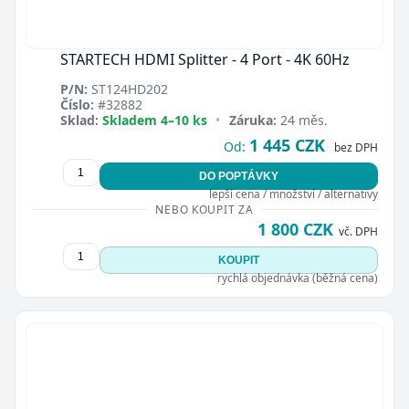
STARTECH HDMI Splitter - 4 Port - 4K 60Hz
P/N:
ST124HD202
Číslo:
#32882
Sklad:
Skladem 4–10 ks
•
Záruka:
24 měs.
1 445 CZK
Od:
bez DPH
DO POPTÁVKY
lepší cena / množství / alternativy
NEBO KOUPIT ZA
1 800 CZK
vč. DPH
KOUPIT
rychlá objednávka (běžná cena)