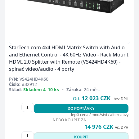
StarTech.com 4x4 HDMI Matrix Switch with Audio
and Ethernet Control - 4K 60Hz Video - Rack Mount
HDMI 2.0 Splitter with Remote (VS424HD4K60) -
spínač video/audio - 4 porty
P/N:
VS424HD4K60
Číslo:
#32912
Sklad:
Skladem 4–10 ks
•
Záruka:
24 měs.
12 023 CZK
Od:
bez DPH
DO POPTÁVKY
lepší cena / množství / alternativy
NEBO KOUPIT ZA
14 976 CZK
vč. DPH
KOUPIT