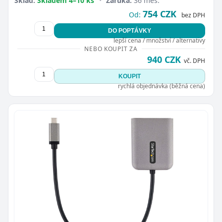
Sklad:
Skladem 4–10 ks
•
Záruka:
36 měs.
754 CZK
Od:
bez DPH
DO POPTÁVKY
lepší cena / množství / alternativy
NEBO KOUPIT ZA
940 CZK
vč. DPH
KOUPIT
rychlá objednávka (běžná cena)