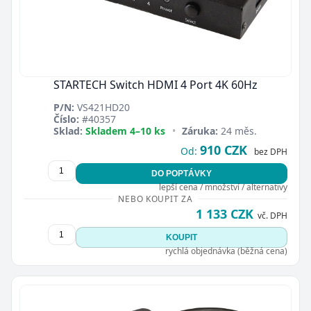
STARTECH Switch HDMI 4 Port 4K 60Hz
P/N:
VS421HD20
Číslo:
#40357
Sklad:
Skladem 4–10 ks
•
Záruka:
24 měs.
910 CZK
Od:
bez DPH
DO POPTÁVKY
lepší cena / množství / alternativy
NEBO KOUPIT ZA
1 133 CZK
vč. DPH
KOUPIT
rychlá objednávka (běžná cena)