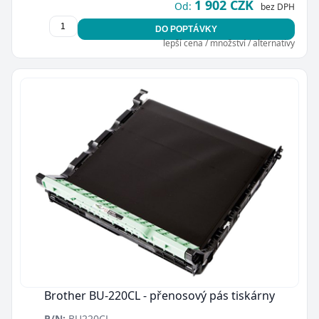
1 902 CZK
Od:
bez DPH
DO POPTÁVKY
lepší cena / množství / alternativy
Zavřít
Brother BU-220CL - přenosový pás tiskárny
P/N:
BU220CL