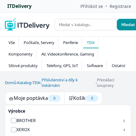
ITDelivery
•
Přihlásit se
Registrace
Hledat
Vše
Počítače, Servery
Periferie
TISK
Komponenty
AV, Videokonference, Gaming
Síťové produkty
Telefony, GPS, IoT
Software
Ostatní
Příslušenství a díly k
Přenášecí
Domů
›
Katalog
›
TISK
›
›
tiskárnám
soupravy
🧺
Moje poptávka
🛒
Košík
0
0
Výrobce
BROTHER
6
XEROX
4