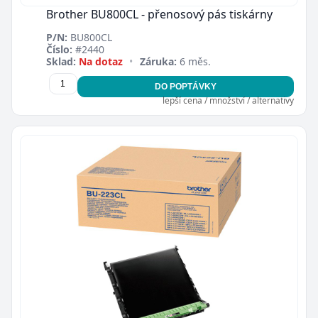
Brother BU800CL - přenosový pás tiskárny
P/N:
BU800CL
Číslo:
#2440
Sklad:
Na dotaz
•
Záruka:
6 měs.
DO POPTÁVKY
lepší cena / množství / alternativy