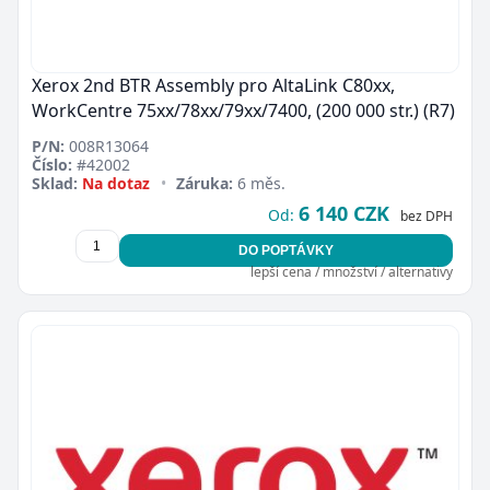
Xerox 2nd BTR Assembly pro AltaLink C80xx,
WorkCentre 75xx/78xx/79xx/7400, (200 000 str.) (R7)
P/N:
008R13064
Číslo:
#42002
Sklad:
Na dotaz
•
Záruka:
6 měs.
6 140 CZK
Od:
bez DPH
DO POPTÁVKY
lepší cena / množství / alternativy