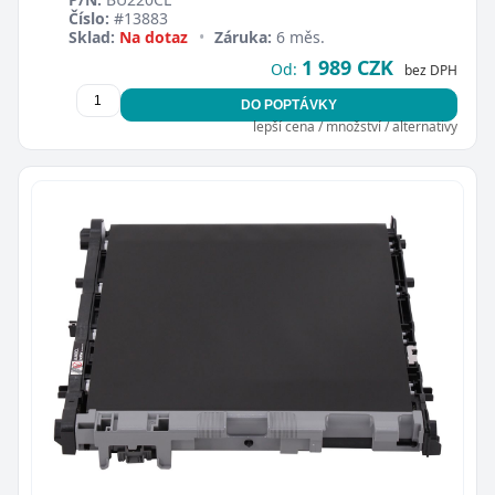
Číslo:
#13883
Sklad:
Na dotaz
•
Záruka:
6 měs.
1 989 CZK
Od:
bez DPH
DO POPTÁVKY
lepší cena / množství / alternativy