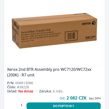
Xerox 2nd BTR Assembly pro WC7120/WC72xx
(200K) - R7 unit
P/N:
008R13086
Číslo:
#38228
Sklad:
Na dotaz
•
Záruka:
6 měs.
2 082 CZK
Od:
bez DPH
DO POPTÁVKY