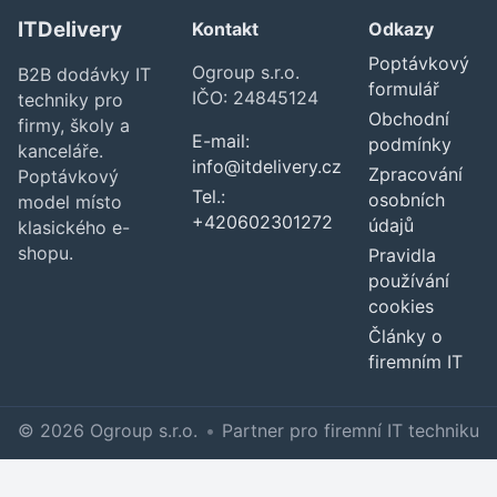
ITDelivery
Kontakt
Odkazy
Poptávkový
Ogroup s.r.o.
B2B dodávky IT
formulář
IČO: 24845124
techniky pro
Obchodní
firmy, školy a
E-mail:
podmínky
kanceláře.
info@itdelivery.cz
Zpracování
Poptávkový
Tel.:
osobních
model místo
+420602301272
údajů
klasického e-
shopu.
Pravidla
používání
cookies
Články o
firemním IT
© 2026 Ogroup s.r.o.
•
Partner pro firemní IT techniku