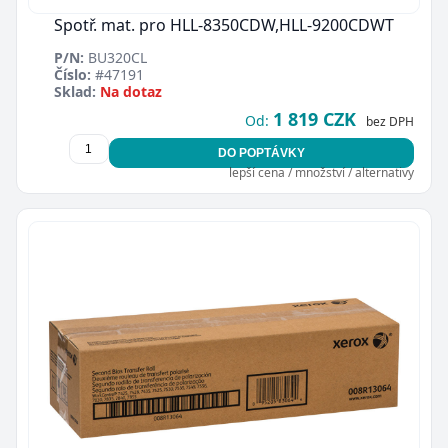
Spotř. mat. pro HLL-8350CDW,HLL-9200CDWT
P/N:
BU320CL
Číslo:
#47191
Sklad:
Na dotaz
1 819 CZK
Od:
bez DPH
DO POPTÁVKY
lepší cena / množství / alternativy