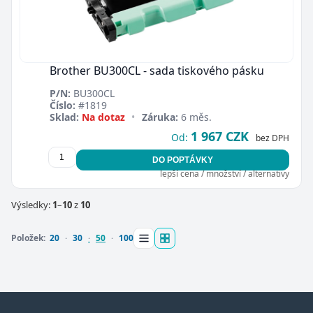
Brother BU300CL - sada tiskového pásku
P/N:
BU300CL
Číslo:
#1819
Sklad:
Na dotaz
•
Záruka:
6 měs.
1 967 CZK
Od:
bez DPH
DO POPTÁVKY
lepší cena / množství / alternativy
Výsledky:
1
–
10
z
10
Položek:
20
30
50
100