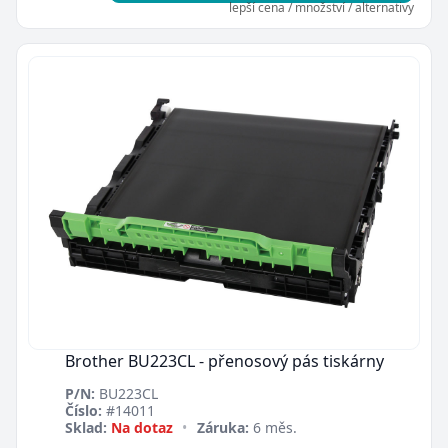
lepší cena / množství / alternativy
Brother BU223CL - přenosový pás tiskárny
P/N:
BU223CL
Číslo:
#14011
Sklad:
Na dotaz
•
Záruka:
6 měs.