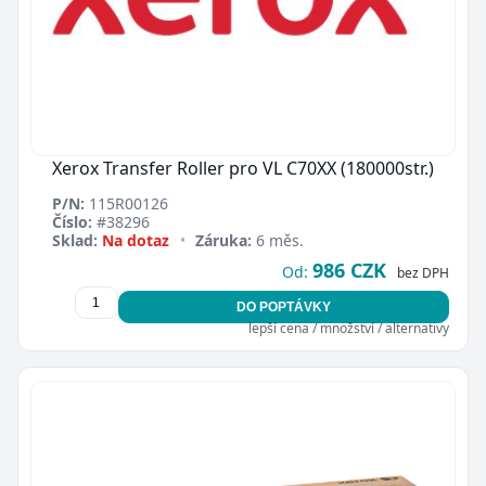
Xerox Transfer Roller pro VL C70XX (180000str.)
P/N:
115R00126
Číslo:
#38296
Sklad:
Na dotaz
•
Záruka:
6 měs.
986 CZK
Od:
bez DPH
DO POPTÁVKY
lepší cena / množství / alternativy