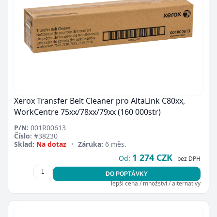
Xerox Transfer Belt Cleaner pro AltaLink C80xx,
WorkCentre 75xx/78xx/79xx (160 000str)
P/N:
001R00613
Číslo:
#38230
Sklad:
Na dotaz
•
Záruka:
6 měs.
1 274 CZK
Od:
bez DPH
DO POPTÁVKY
lepší cena / množství / alternativy