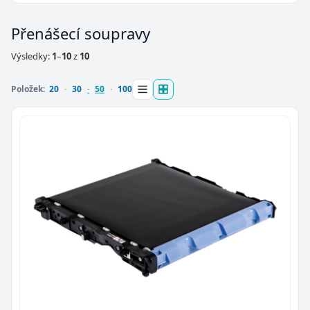
Přenášecí soupravy
Výsledky:
1
–
10
z
10
Položek:
20
30
50
100