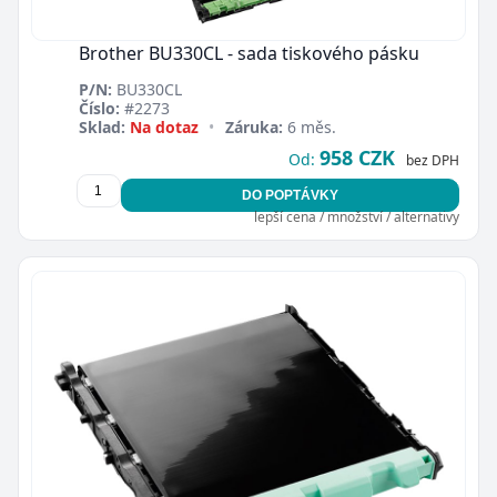
Brother BU330CL - sada tiskového pásku
P/N:
BU330CL
Číslo:
#2273
Sklad:
Na dotaz
•
Záruka:
6 měs.
958 CZK
Od:
bez DPH
DO POPTÁVKY
lepší cena / množství / alternativy