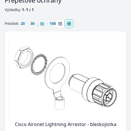
Přepěťové ochrany
Výsledky:
1
–
1
z
1
Položek:
20
30
50
100
Cisco Aironet Lightning Arrestor - bleskojistka