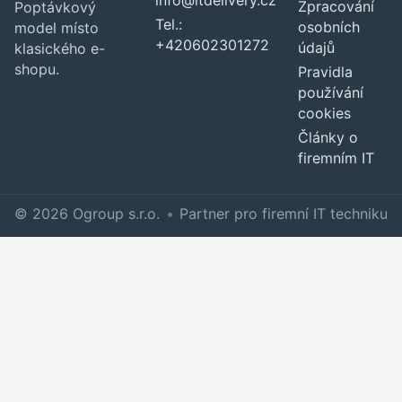
Zpracování
Poptávkový
Tel.:
osobních
model místo
+420602301272
údajů
klasického e-
shopu.
Pravidla
používání
cookies
Články o
firemním IT
© 2026 Ogroup s.r.o.
•
Partner pro firemní IT techniku