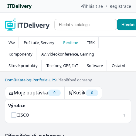
ITDelivery
•
Přihlásit se
Registrace
Hledat
Vše
Počítače, Servery
Periferie
TISK
Komponenty
AV, Videokonference, Gaming
Síťové produkty
Telefony, GPS, IoT
Software
Ostatní
Domů
›
Katalog
›
Periferie
›
UPS
›
Přepěťové ochrany
🧺
Moje poptávka
🛒
Košík
0
0
Výrobce
CISCO
1