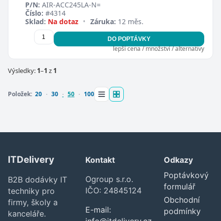
P/N:
AIR-ACC245LA-N=
Číslo:
#4314
Sklad:
Na dotaz
•
Záruka:
12 měs.
DO POPTÁVKY
lepší cena / množství / alternativy
Zavřít
Výsledky:
1
–
1
z
1
Položek:
20
30
50
100
ITDelivery
Kontakt
Odkazy
Poptávkový
Ogroup s.r.o.
B2B dodávky IT
formulář
IČO: 24845124
techniky pro
Obchodní
firmy, školy a
E-mail:
podmínky
kanceláře.
info@itdelivery.cz