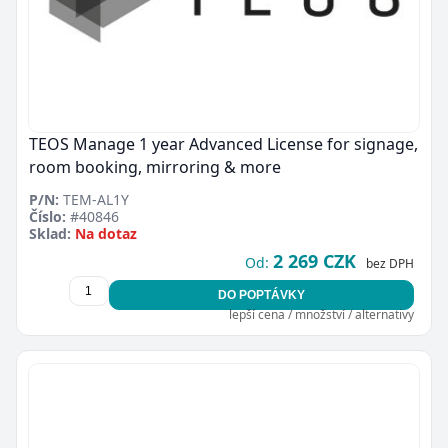
TEOS Manage 1 year Advanced License for signage,
room booking, mirroring & more
P/N:
TEM-AL1Y
Číslo:
#40846
Sklad:
Na dotaz
2 269 CZK
Od:
bez DPH
DO POPTÁVKY
lepší cena / množství / alternativy