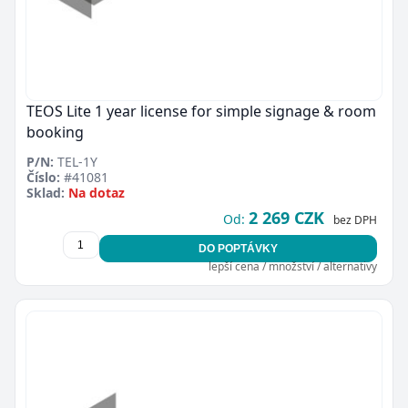
TEOS Lite 1 year license for simple signage & room
booking
P/N:
TEL-1Y
Číslo:
#41081
Sklad:
Na dotaz
2 269 CZK
Od:
bez DPH
DO POPTÁVKY
lepší cena / množství / alternativy