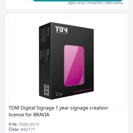
lepší cena / množství / alternativy
TDM Digital Signage 1 year signage creation
license for BRAVIA
P/N:
TDM-DS1Y
Číslo:
#42771