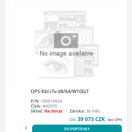
OPS-Kbl-i7v-d8/64/W10IoT
P/N:
100014924
Číslo:
#42970
Sklad:
Na dotaz
•
Záruka:
36 měs.
39 073 CZK
Od:
bez DPH
DO POPTÁVKY