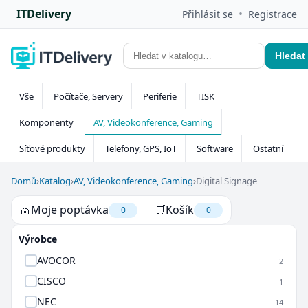
ITDelivery
•
Přihlásit se
Registrace
Hledat
Vše
Počítače, Servery
Periferie
TISK
Komponenty
AV, Videokonference, Gaming
Síťové produkty
Telefony, GPS, IoT
Software
Ostatní
Domů
›
Katalog
›
AV, Videokonference, Gaming
›
Digital Signage
🧺
Moje poptávka
🛒
Košík
0
0
Výrobce
AVOCOR
2
CISCO
1
NEC
14