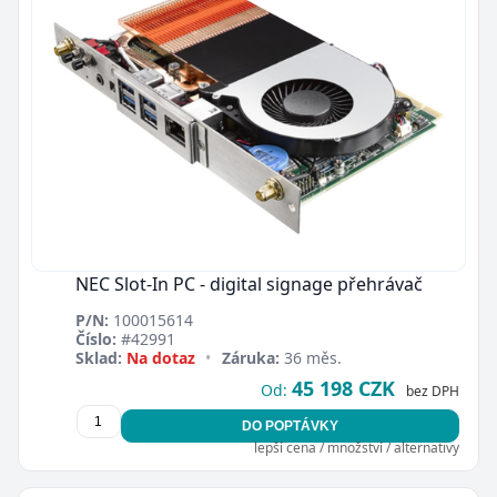
NEC Slot-In PC - digital signage přehrávač
P/N:
100015614
Číslo:
#42991
Sklad:
Na dotaz
•
Záruka:
36 měs.
45 198 CZK
Od:
bez DPH
DO POPTÁVKY
lepší cena / množství / alternativy