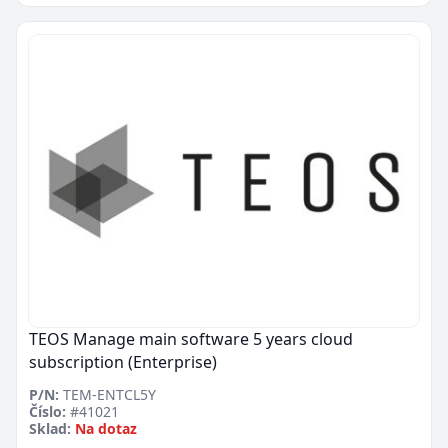
TEOS Manage main software 5 years cloud
subscription (Enterprise)
P/N:
TEM-ENTCL5Y
Číslo:
#41021
Sklad:
Na dotaz