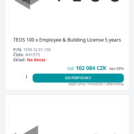
TEOS 100 x Employee & Building License 5 years
P/N:
TEM-SL5Y.100
Číslo:
#41075
Sklad:
Na dotaz
102 084 CZK
Od:
bez DPH
DO POPTÁVKY
lepší cena / množství / alternativy