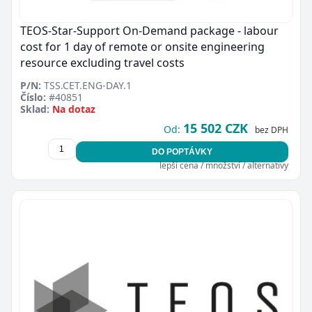
TEOS-Star-Support On-Demand package - labour
cost for 1 day of remote or onsite engineering
resource excluding travel costs
P/N:
TSS.CET.ENG-DAY.1
Číslo:
#40851
Sklad:
Na dotaz
15 502 CZK
Od:
bez DPH
DO POPTÁVKY
lepší cena / množství / alternativy