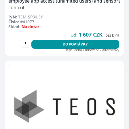
employee app access (unlimited users) and sensors
control
P/N:
TEM-SP30.3Y
Číslo:
#41077
Sklad:
Na dotaz
1 607 CZK
Od:
bez DPH
DO POPTÁVKY
lepší cena / množství / alternativy