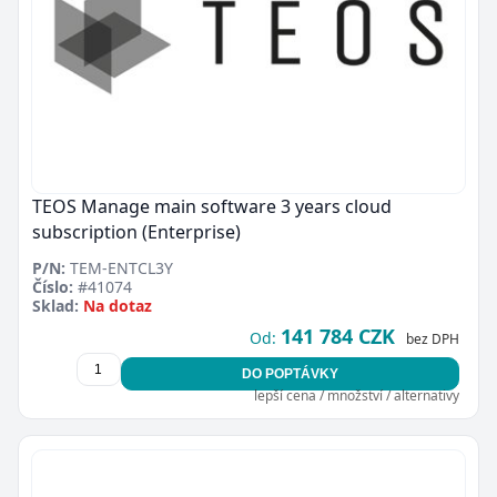
TEOS Manage main software 3 years cloud
subscription (Enterprise)
P/N:
TEM-ENTCL3Y
Číslo:
#41074
Sklad:
Na dotaz
141 784 CZK
Od:
bez DPH
DO POPTÁVKY
lepší cena / množství / alternativy