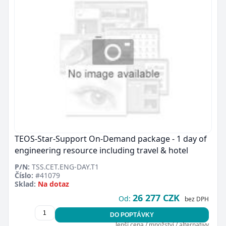
TEOS-Star-Support On-Demand package - 1 day of
engineering resource including travel & hotel
P/N:
TSS.CET.ENG-DAY.T1
Číslo:
#41079
Sklad:
Na dotaz
26 277 CZK
Od:
bez DPH
DO POPTÁVKY
lepší cena / množství / alternativy