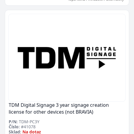
TDM Digital Signage 3 year signage creation
license for other devices (not BRAVIA)
P/N:
TDM-PC3Y
Číslo:
#41078
Sklad:
Na dotaz