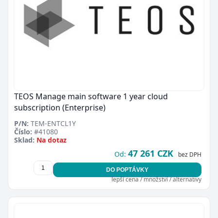
TEOS Manage main software 1 year cloud
subscription (Enterprise)
P/N:
TEM-ENTCL1Y
Číslo:
#41080
Sklad:
Na dotaz
47 261 CZK
Od:
bez DPH
DO POPTÁVKY
lepší cena / množství / alternativy