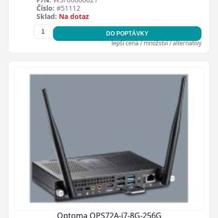
Číslo:
#51112
Sklad:
Na dotaz
DO POPTÁVKY
lepší cena / množství / alternativy
Optoma OPS72A-i7-8G-256G