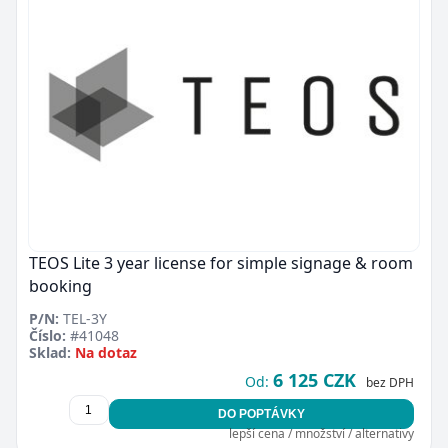
TEOS Lite 3 year license for simple signage & room
booking
P/N:
TEL-3Y
Číslo:
#41048
Sklad:
Na dotaz
6 125 CZK
Od:
bez DPH
DO POPTÁVKY
lepší cena / množství / alternativy