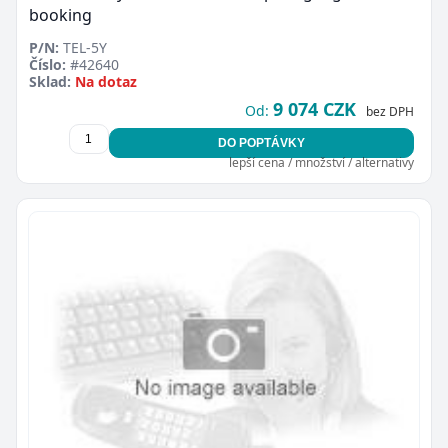
booking
P/N:
TEL-5Y
Číslo:
#42640
Sklad:
Na dotaz
9 074 CZK
Od:
bez DPH
DO POPTÁVKY
lepší cena / množství / alternativy