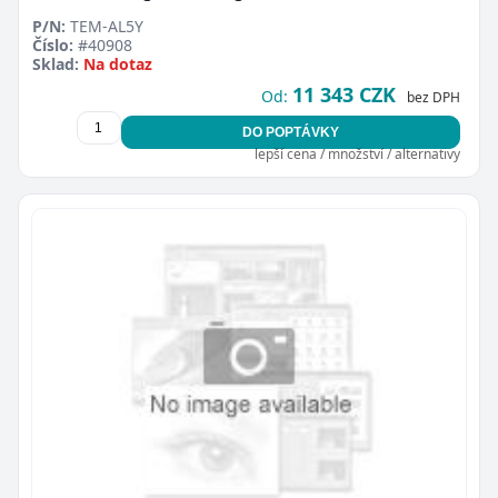
P/N:
TEM-AL5Y
Číslo:
#40908
Sklad:
Na dotaz
11 343 CZK
Od:
bez DPH
DO POPTÁVKY
lepší cena / množství / alternativy