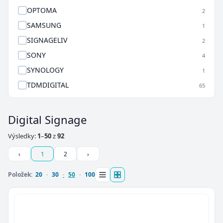
OPTOMA
2
SAMSUNG
1
SIGNAGELIV
2
SONY
4
SYNOLOGY
1
TDMDIGITAL
65
Digital Signage
Výsledky:
1
–
50
z
92
‹
1
2
›
Položek:
20
30
50
100