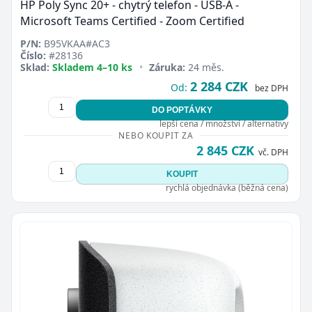
HP Poly Sync 20+ - chytrý telefon - USB-A -
Microsoft Teams Certified - Zoom Certified
P/N:
B95VKAA#AC3
Číslo:
#28136
Sklad:
Skladem 4–10 ks
•
Záruka:
24 měs.
2 284 CZK
Od:
bez DPH
DO POPTÁVKY
lepší cena / množství / alternativy
NEBO KOUPIT ZA
2 845 CZK
vč. DPH
KOUPIT
rychlá objednávka (běžná cena)