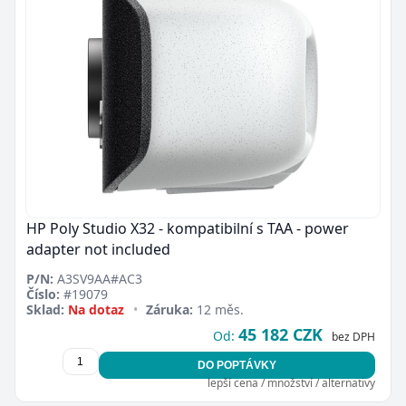
HP Poly Studio X32 - kompatibilní s TAA - power
adapter not included
P/N:
A3SV9AA#AC3
Číslo:
#19079
Zavřít
Sklad:
Na dotaz
•
Záruka:
12 měs.
45 182 CZK
Od:
bez DPH
DO POPTÁVKY
lepší cena / množství / alternativy