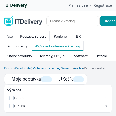
ITDelivery
•
Přihlásit se
Registrace
Hledat
Vše
Počítače, Servery
Periferie
TISK
Komponenty
AV, Videokonference, Gaming
Síťové produkty
Telefony, GPS, IoT
Software
Ostatní
Domů
›
Katalog
›
AV, Videokonference, Gaming
›
Audio
›
Domácí audio
🧺
Moje poptávka
🛒
Košík
0
0
Výrobce
DELOCK
1
HP INC
3