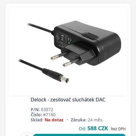
Delock - zesilovač sluchátek DAC
P/N:
63972
Číslo:
#7180
Sklad:
Na dotaz
•
Záruka:
24 měs.
588 CZK
Od:
bez DPH