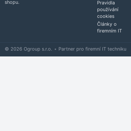
shopu.
Pravidla
používání
cookies
Články o
firemním IT
© 2026 Ogroup s.r.o.
•
Partner pro firemní IT techniku