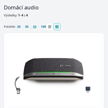
Domácí audio
Výsledky:
1
–
4
z
4
Položek:
20
30
50
100