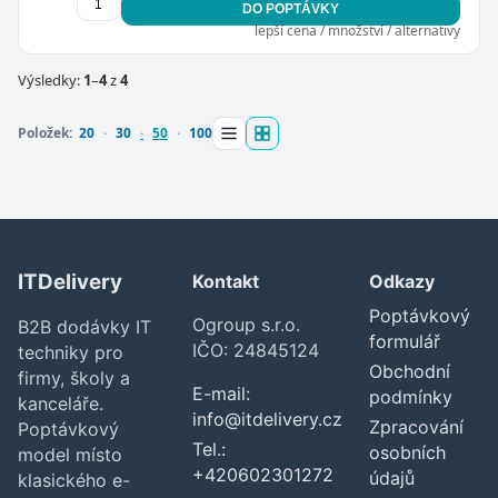
DO POPTÁVKY
lepší cena / množství / alternativy
Výsledky:
1
–
4
z
4
Položek:
20
30
50
100
ITDelivery
Kontakt
Odkazy
Poptávkový
Ogroup s.r.o.
B2B dodávky IT
formulář
IČO: 24845124
techniky pro
Obchodní
firmy, školy a
E-mail:
podmínky
kanceláře.
info@itdelivery.cz
Zpracování
Poptávkový
Tel.:
osobních
model místo
+420602301272
údajů
klasického e-