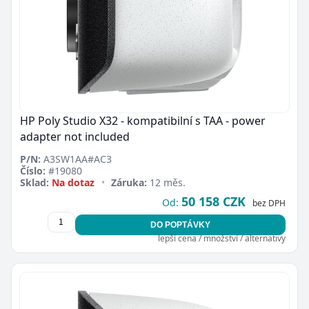
HP Poly Studio X32 - kompatibilní s TAA - power
adapter not included
P/N:
A3SW1AA#AC3
Číslo:
#19080
Sklad:
Na dotaz
•
Záruka:
12 měs.
50 158 CZK
Od:
bez DPH
DO POPTÁVKY
lepší cena / množství / alternativy