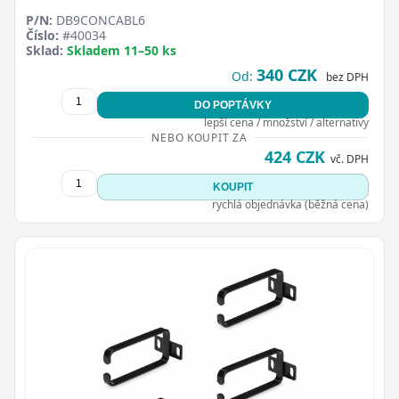
P/N:
DB9CONCABL6
Číslo:
#40034
Sklad:
Skladem 11–50 ks
340 CZK
Od:
bez DPH
DO POPTÁVKY
lepší cena / množství / alternativy
NEBO KOUPIT ZA
424 CZK
vč. DPH
KOUPIT
rychlá objednávka (běžná cena)