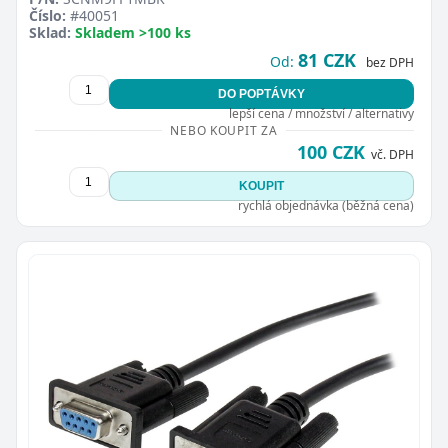
Číslo:
#40051
Sklad:
Skladem >100 ks
81 CZK
Od:
bez DPH
DO POPTÁVKY
lepší cena / množství / alternativy
NEBO KOUPIT ZA
100 CZK
vč. DPH
KOUPIT
rychlá objednávka (běžná cena)