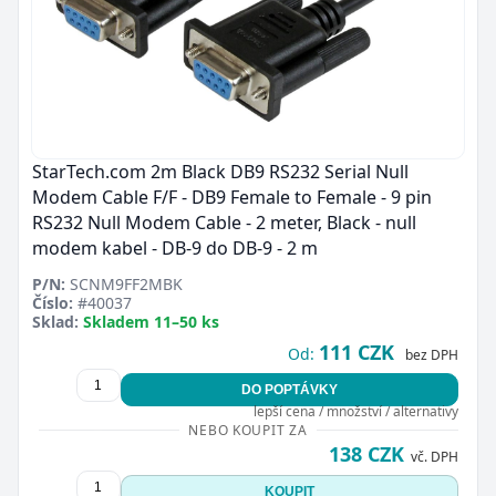
StarTech.com 2m Black DB9 RS232 Serial Null
Modem Cable F/F - DB9 Female to Female - 9 pin
RS232 Null Modem Cable - 2 meter, Black - null
modem kabel - DB-9 do DB-9 - 2 m
P/N:
SCNM9FF2MBK
Číslo:
#40037
Sklad:
Skladem 11–50 ks
111 CZK
Od:
bez DPH
DO POPTÁVKY
lepší cena / množství / alternativy
NEBO KOUPIT ZA
138 CZK
vč. DPH
KOUPIT