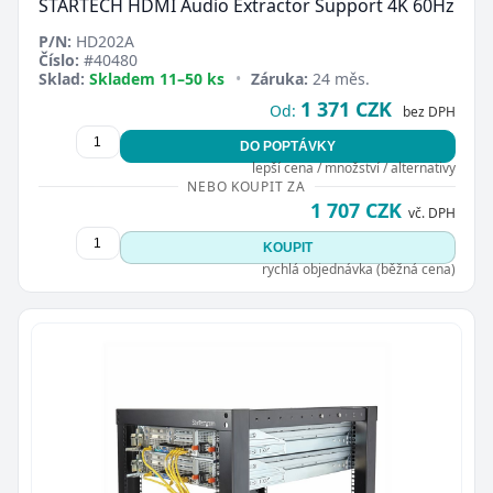
STARTECH HDMI Audio Extractor Support 4K 60Hz
P/N:
HD202A
Číslo:
#40480
Sklad:
Skladem 11–50 ks
•
Záruka:
24 měs.
1 371 CZK
Od:
bez DPH
DO POPTÁVKY
lepší cena / množství / alternativy
NEBO KOUPIT ZA
1 707 CZK
vč. DPH
KOUPIT
rychlá objednávka (běžná cena)