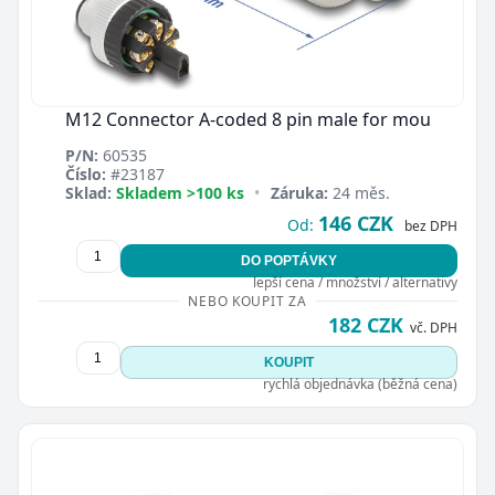
M12 Connector A-coded 8 pin male for mou
P/N:
60535
Číslo:
#23187
Sklad:
Skladem >100 ks
•
Záruka:
24 měs.
146 CZK
Od:
bez DPH
DO POPTÁVKY
lepší cena / množství / alternativy
NEBO KOUPIT ZA
182 CZK
vč. DPH
KOUPIT
rychlá objednávka (běžná cena)