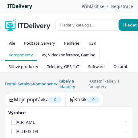
ITDelivery
•
Přihlásit se
Registrace
Hledat
Vše
Počítače, Servery
Periferie
TISK
Komponenty
AV, Videokonference, Gaming
Síťové produkty
Telefony, GPS, IoT
Software
Ostatní
Kabely a
Ostatní kabely a
Domů
›
Katalog
›
Komponenty
›
›
adaptéry
adaptéry
🧺
Moje poptávka
🛒
Košík
0
0
Výrobce
AIRTAME
1
ALLIED TEL
1