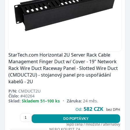
Zavřít
StarTech.com Horizontal 2U Server Rack Cable
Management Finger Duct w/ Cover - 19" Network
Rack Wire Duct Raceway Panel - Slotted Wire Duct
(CMDUCT2U) - stojanový panel pro uspořádání
kabelů - 2U
P/N:
CMDUCT2U
Číslo:
#40264
Sklad:
Skladem 51–100 ks
•
Záruka:
24 měs.
582 CZK
Od:
bez DPH
DO POPTÁVKY
lepší cena / množství / alternativy
NEBO KOUPIT ZA