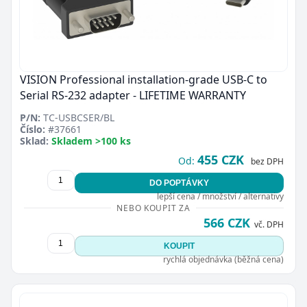
VISION Professional installation-grade USB-C to
Serial RS-232 adapter - LIFETIME WARRANTY
P/N:
TC-USBCSER/BL
Číslo:
#37661
Sklad:
Skladem >100 ks
455 CZK
Od:
bez DPH
DO POPTÁVKY
lepší cena / množství / alternativy
NEBO KOUPIT ZA
566 CZK
vč. DPH
KOUPIT
rychlá objednávka (běžná cena)