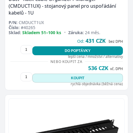
(CMDUCT1UX) - stojanový panel pro uspořádání
kabelů - 1U
P/N:
CMDUCT1UX
Číslo:
#40265
Sklad:
Skladem 51–100 ks
•
Záruka:
24 měs.
431 CZK
Od:
bez DPH
DO POPTÁVKY
lepší cena / množství / alternativy
NEBO KOUPIT ZA
536 CZK
vč. DPH
KOUPIT
rychlá objednávka (běžná cena)