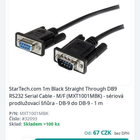
StarTech.com 1m Black Straight Through DB9
RS232 Serial Cable - M/F (MXT1001MBK) - sériová
prodlužovací šňůra - DB-9 do DB-9 - 1 m
P/N:
MXT1001MBK
Číslo:
#32093
Sklad:
Skladem >100 ks
67 CZK
Od:
bez DPH