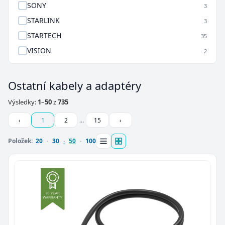
SONY
3
STARLINK
3
STARTECH
35
VISION
2
Ostatní kabely a adaptéry
Výsledky:
1
–
50
z
735
‹
1
2
…
15
›
Položek:
20
30
50
100