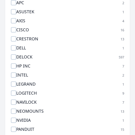
APC
2
ASUSTEK
1
AXIS
4
CISCO
16
CRESTRON
13
DELL
1
DELOCK
597
HP INC
7
INTEL
2
LEGRAND
1
LOGITECH
9
NAVILOCK
7
NEOMOUNTS
13
NVIDIA
1
PANDUIT
15