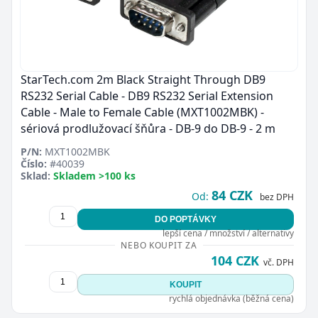
StarTech.com 2m Black Straight Through DB9
RS232 Serial Cable - DB9 RS232 Serial Extension
Cable - Male to Female Cable (MXT1002MBK) -
sériová prodlužovací šňůra - DB-9 do DB-9 - 2 m
P/N:
MXT1002MBK
Číslo:
#40039
Sklad:
Skladem >100 ks
84 CZK
Od:
bez DPH
DO POPTÁVKY
lepší cena / množství / alternativy
NEBO KOUPIT ZA
104 CZK
vč. DPH
KOUPIT
rychlá objednávka (běžná cena)