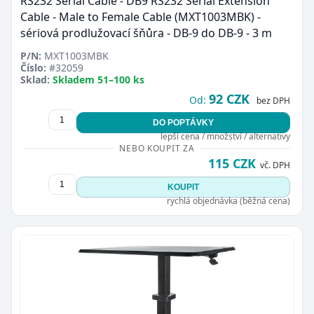
RS232 Serial Cable - DB9 RS232 Serial Extension
Cable - Male to Female Cable (MXT1003MBK) -
sériová prodlužovací šňůra - DB-9 do DB-9 - 3 m
P/N:
MXT1003MBK
Číslo:
#32059
Sklad:
Skladem 51–100 ks
92 CZK
Od:
bez DPH
DO POPTÁVKY
lepší cena / množství / alternativy
NEBO KOUPIT ZA
115 CZK
vč. DPH
KOUPIT
rychlá objednávka (běžná cena)