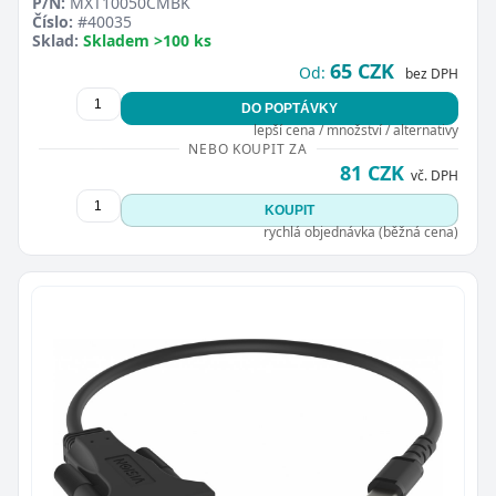
P/N:
MXT10050CMBK
Číslo:
#40035
Sklad:
Skladem >100 ks
65 CZK
Od:
bez DPH
DO POPTÁVKY
lepší cena / množství / alternativy
NEBO KOUPIT ZA
81 CZK
vč. DPH
KOUPIT
rychlá objednávka (běžná cena)