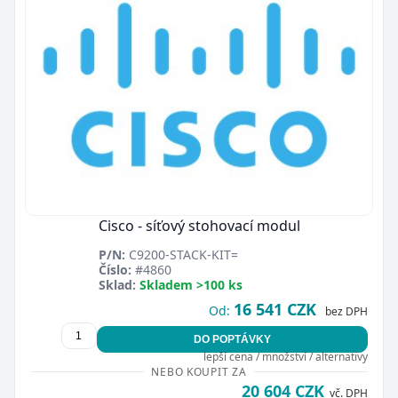
Cisco - síťový stohovací modul
P/N:
C9200-STACK-KIT=
Číslo:
#4860
Sklad:
Skladem >100 ks
16 541 CZK
Od:
bez DPH
DO POPTÁVKY
lepší cena / množství / alternativy
NEBO KOUPIT ZA
20 604 CZK
vč. DPH