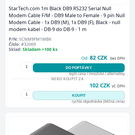
StarTech.com 1m Black DB9 RS232 Serial Null
Modem Cable F/M - DB9 Male to Female - 9 pin Null
Modem Cable - 1x DB9 (M), 1x DB9 (F), Black - null
modem kabel - DB-9 do DB-9 - 1 m
P/N:
SCNM9FM1MBK
Číslo:
#32069
Sklad:
Skladem >100 ks
82 CZK
Od:
bez DPH
DO POPTÁVKY
lepší cena / množství / alternativy
NEBO KOUPIT ZA
102 CZK
vč. DPH
KOUPIT
rychlá objednávka (běžná cena)