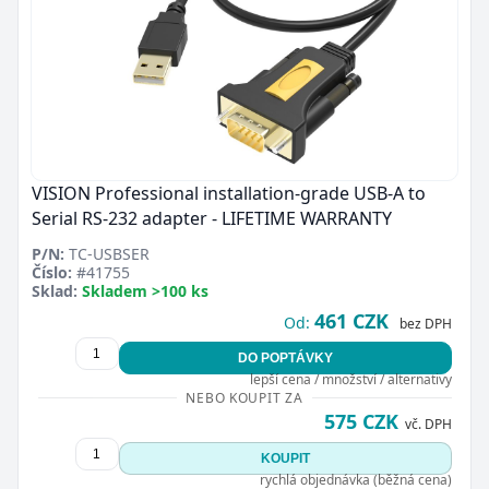
VISION Professional installation-grade USB-A to
Serial RS-232 adapter - LIFETIME WARRANTY
P/N:
TC-USBSER
Číslo:
#41755
Sklad:
Skladem >100 ks
461 CZK
Od:
bez DPH
DO POPTÁVKY
lepší cena / množství / alternativy
NEBO KOUPIT ZA
575 CZK
vč. DPH
KOUPIT
rychlá objednávka (běžná cena)