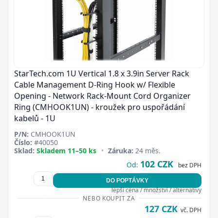
StarTech.com 1U Vertical 1.8 x 3.9in Server Rack
Cable Management D-Ring Hook w/ Flexible
Opening - Network Rack-Mount Cord Organizer
Ring (CMHOOK1UN) - kroužek pro uspořádání
kabelů - 1U
P/N:
CMHOOK1UN
Číslo:
#40050
Sklad:
Skladem 11–50 ks
•
Záruka:
24 měs.
102 CZK
Od:
bez DPH
DO POPTÁVKY
lepší cena / množství / alternativy
NEBO KOUPIT ZA
127 CZK
vč. DPH