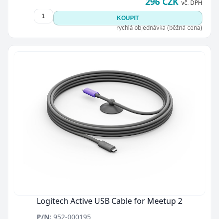
296 CZK
vč. DPH
KOUPIT
rychlá objednávka (běžná cena)
Logitech Active USB Cable for Meetup 2
P/N:
952-000195