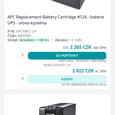
APC Replacement Battery Cartridge #124 - baterie
UPS - olovo-kyselina
P/N:
APCRBC124
Číslo:
#43999
Sklad:
Skladem >100 ks
•
Záruka:
12 měs.
2 265 CZK
Od:
bez DPH
DO POPTÁVKY
lepší cena / množství / alternativy
NEBO KOUPIT ZA
2 822 CZK
vč. DPH
KOUPIT
rychlá objednávka (běžná cena)