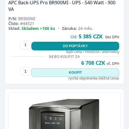
APC Back-UPS Pro BR900MI - UPS - 540 Watt - 900
VA
P/N:
BR900MI
Číslo:
#44521
Sklad:
Skladem >100 ks
•
Záruka:
24 měs.
5 385 CZK
Od:
bez DPH
DO POPTÁVKY
lepší cena / množství / alternativy
NEBO KOUPIT ZA
6 708 CZK
vč. DPH
KOUPIT
rychlá objednávka (běžná cena)