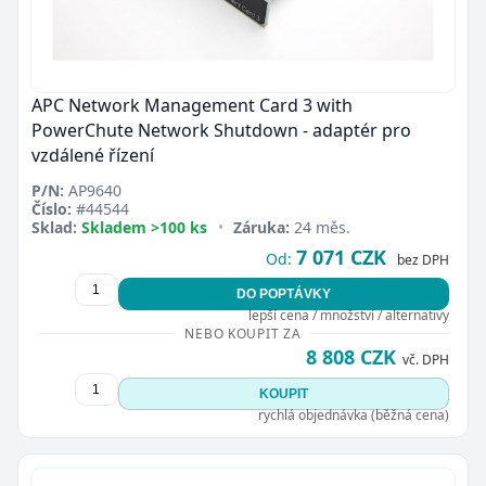
APC Network Management Card 3 with
PowerChute Network Shutdown - adaptér pro
vzdálené řízení
P/N:
AP9640
Číslo:
#44544
Sklad:
Skladem >100 ks
•
Záruka:
24 měs.
7 071 CZK
Od:
bez DPH
DO POPTÁVKY
lepší cena / množství / alternativy
NEBO KOUPIT ZA
8 808 CZK
vč. DPH
KOUPIT
rychlá objednávka (běžná cena)