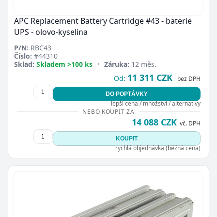
APC Replacement Battery Cartridge #43 - baterie
UPS - olovo-kyselina
P/N:
RBC43
Číslo:
#44310
Sklad:
Skladem >100 ks
•
Záruka:
12 měs.
11 311 CZK
Od:
bez DPH
DO POPTÁVKY
lepší cena / množství / alternativy
NEBO KOUPIT ZA
14 088 CZK
vč. DPH
KOUPIT
rychlá objednávka (běžná cena)