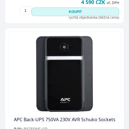
4 590 CZK
vč. DPH
KOUPIT
rychlá objednávka (běžná cena)
APC Back-UPS 750VA 230V AVR Schuko Sockets
P/N:
BX750MI-GR