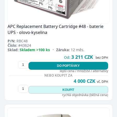
APC Replacement Battery Cartridge #48 - baterie
UPS - olovo-kyselina
P/N:
RBC48
Číslo:
#43624
Sklad:
Skladem >100 ks
•
Záruka:
12 měs.
3 211 CZK
Od:
bez DPH
DO POPTÁVKY
lepší cena / množství / alternativy
NEBO KOUPIT ZA
4 000 CZK
vč. DPH
KOUPIT
rychlá objednávka (běžná cena)