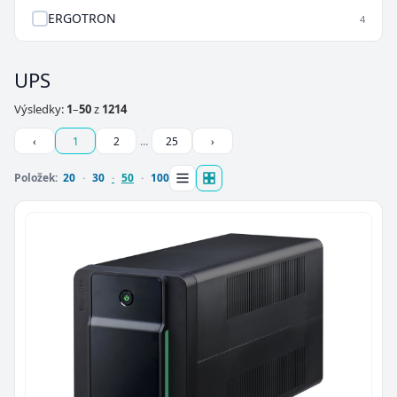
ERGOTRON
4
UPS
Výsledky:
1
–
50
z
1214
‹
1
2
…
25
›
Položek:
20
30
50
100