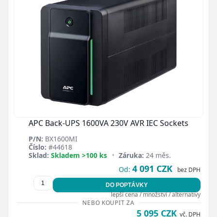
APC Back-UPS 1600VA 230V AVR IEC Sockets
P/N:
BX1600MI
Číslo:
#44618
Sklad:
Skladem >100 ks
•
Záruka:
24 měs.
4 091 CZK
Od:
bez DPH
DO POPTÁVKY
lepší cena / množství / alternativy
NEBO KOUPIT ZA
5 095 CZK
vč. DPH