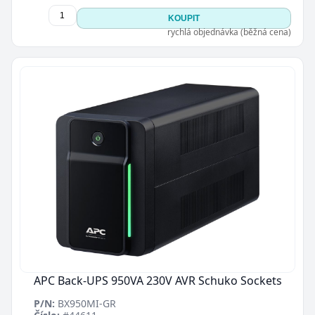
KOUPIT
rychlá objednávka (běžná cena)
APC Back-UPS 950VA 230V AVR Schuko Sockets
P/N:
BX950MI-GR