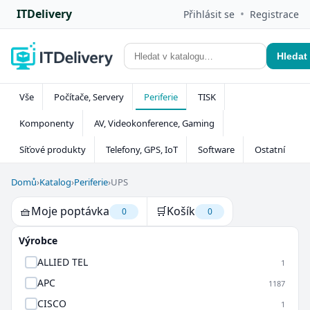
ITDelivery
•
Přihlásit se
Registrace
Hledat
Vše
Počítače, Servery
Periferie
TISK
Komponenty
AV, Videokonference, Gaming
Síťové produkty
Telefony, GPS, IoT
Software
Ostatní
Domů
›
Katalog
›
Periferie
›
UPS
🧺
Moje poptávka
🛒
Košík
0
0
Výrobce
ALLIED TEL
1
APC
1187
CISCO
1