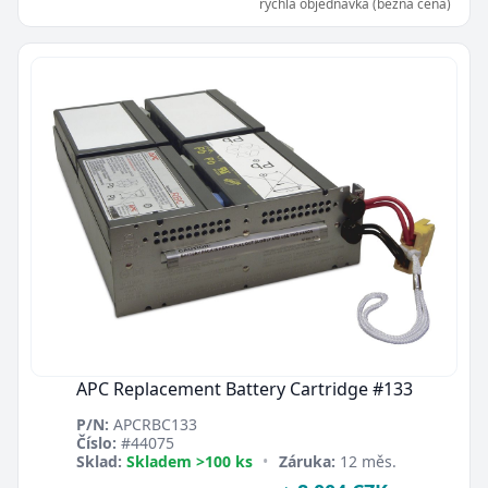
rychlá objednávka (běžná cena)
APC Replacement Battery Cartridge #133
P/N:
APCRBC133
Číslo:
#44075
Sklad:
Skladem >100 ks
•
Záruka:
12 měs.