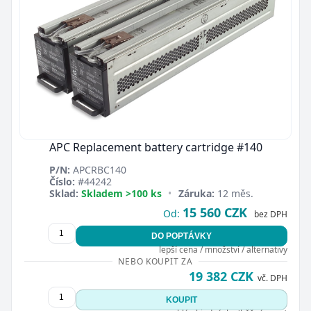
APC Replacement battery cartridge #140
P/N:
APCRBC140
Číslo:
#44242
Sklad:
Skladem >100 ks
•
Záruka:
12 měs.
15 560 CZK
Od:
bez DPH
DO POPTÁVKY
lepší cena / množství / alternativy
NEBO KOUPIT ZA
19 382 CZK
vč. DPH
KOUPIT