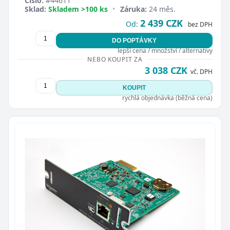
Číslo:
#44611
Sklad:
Skladem >100 ks
•
Záruka:
24 měs.
2 439 CZK
Od:
bez DPH
DO POPTÁVKY
lepší cena / množství / alternativy
NEBO KOUPIT ZA
3 038 CZK
vč. DPH
KOUPIT
rychlá objednávka (běžná cena)