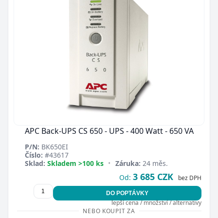
APC Back-UPS CS 650 - UPS - 400 Watt - 650 VA
P/N:
BK650EI
Číslo:
#43617
Sklad:
Skladem >100 ks
•
Záruka:
24 měs.
3 685 CZK
Od:
bez DPH
DO POPTÁVKY
lepší cena / množství / alternativy
NEBO KOUPIT ZA