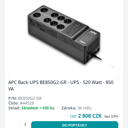
APC Back-UPS BE850G2-GR - UPS - 520 Watt - 850
VA
P/N:
BE850G2-GR
Číslo:
#44528
Sklad:
Skladem >100 ks
•
Záruka:
36 měs.
2 808 CZK
Od:
bez DPH
DO POPTÁVKY