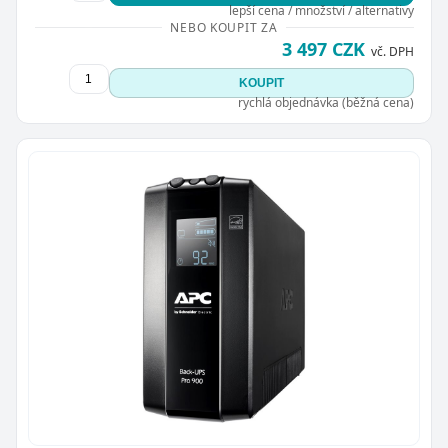
lepší cena / množství / alternativy
NEBO KOUPIT ZA
3 497 CZK
vč. DPH
KOUPIT
rychlá objednávka (běžná cena)