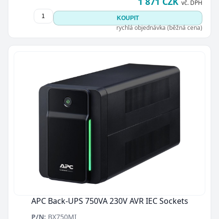
1 871 CZK
vč. DPH
KOUPIT
rychlá objednávka (běžná cena)
APC Back-UPS 750VA 230V AVR IEC Sockets
P/N:
BX750MI