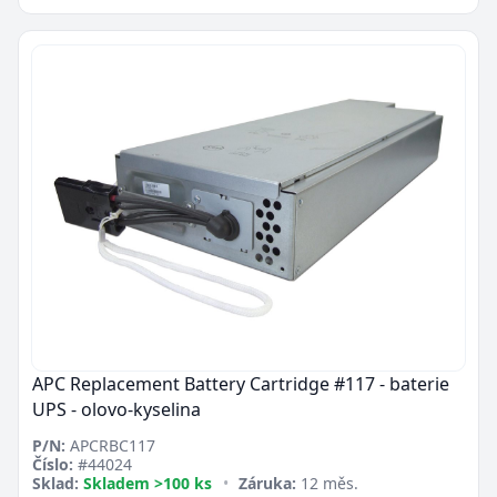
APC Replacement Battery Cartridge #117 - baterie
UPS - olovo-kyselina
P/N:
APCRBC117
Číslo:
#44024
Sklad:
Skladem >100 ks
•
Záruka:
12 měs.