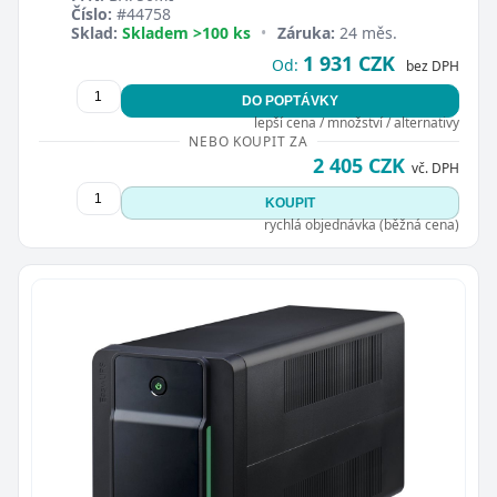
Číslo:
#44758
Sklad:
Skladem >100 ks
•
Záruka:
24 měs.
1 931 CZK
Od:
bez DPH
DO POPTÁVKY
lepší cena / množství / alternativy
NEBO KOUPIT ZA
2 405 CZK
vč. DPH
KOUPIT
rychlá objednávka (běžná cena)