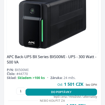
APC Back-UPS BX Series BX500MI - UPS - 300 Watt -
500 VA
P/N:
BX500MI
Číslo:
#44770
Sklad:
Skladem >100 ks
•
Záruka:
24 měs.
1 501 CZK
Od:
bez DPH
DO POPTÁVKY
lepší cena / množství / alternativy
NEBO KOUPIT ZA