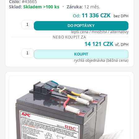
Číslo:
#43665
Sklad:
Skladem >100 ks
•
Záruka:
12 měs.
11 336 CZK
Od:
bez DPH
DO POPTÁVKY
lepší cena / množství / alternativy
NEBO KOUPIT ZA
14 121 CZK
vč. DPH
KOUPIT
rychlá objednávka (běžná cena)