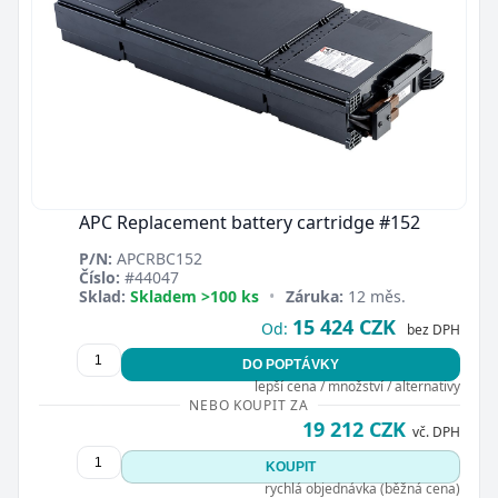
APC Replacement battery cartridge #152
P/N:
APCRBC152
Číslo:
#44047
Sklad:
Skladem >100 ks
•
Záruka:
12 měs.
15 424 CZK
Od:
bez DPH
DO POPTÁVKY
lepší cena / množství / alternativy
NEBO KOUPIT ZA
19 212 CZK
vč. DPH
KOUPIT
rychlá objednávka (běžná cena)