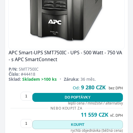
APC Smart-UPS SMT750IC - UPS - 500 Watt - 750 VA
- s APC SmartConnect
P/N:
SMT750IC
Číslo:
#44418
Sklad:
Skladem >100 ks
•
Záruka:
36 měs.
9 280 CZK
Od:
bez DPH
DO POPTÁVKY
lepší cena / množství / alternativy
NEBO KOUPIT ZA
11 559 CZK
vč. DPH
KOUPIT
rychlá objednávka (běžná cena)