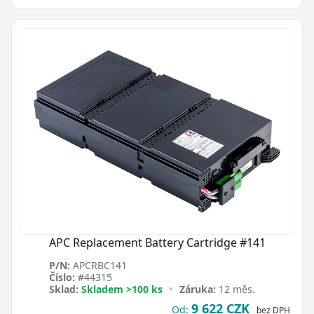
APC Replacement Battery Cartridge #141
P/N:
APCRBC141
Číslo:
#44315
Sklad:
Skladem >100 ks
•
Záruka:
12 měs.
9 622 CZK
Od:
bez DPH