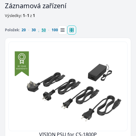
Záznamová zařízení
Výsledky:
1
–
1
z
1
Položek:
20
30
50
100
VISION PSU for CS-1800P