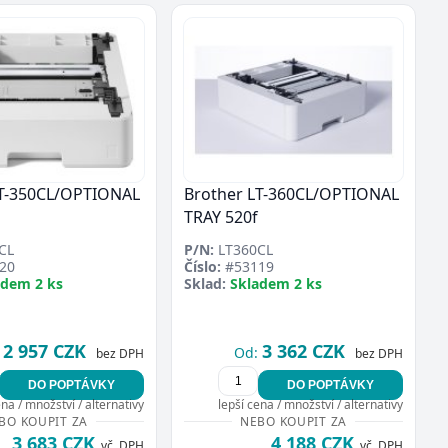
LT-350CL/OPTIONAL
Brother LT-360CL/OPTIONAL
TRAY 520f
CL
P/N:
LT360CL
20
Číslo:
#53119
adem 2 ks
Sklad:
Skladem 2 ks
2 957 CZK
3 362 CZK
Od:
bez DPH
bez DPH
DO POPTÁVKY
DO POPTÁVKY
ena / množství / alternativy
lepší cena / množství / alternativy
BO KOUPIT ZA
NEBO KOUPIT ZA
3 683 CZK
4 188 CZK
vč. DPH
vč. DPH