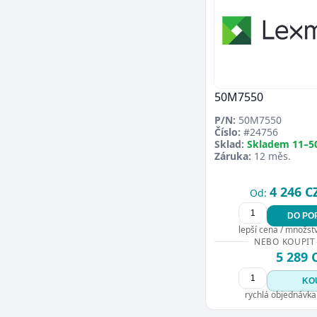
50M7550
P/N:
50M7550
Číslo:
#24756
Sklad:
Skladem 11–5
Záruka:
12 měs.
4 246 C
Od:
DO PO
lepší cena / množství
NEBO KOUPIT
5 289 
KO
rychlá objednávka