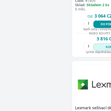
Číslo:
#1809
Sklad:
Skladem 2 ks
6 měs.
3 064 C
Od:
DO PO
lepší cena / množství
NEBO KOUPIT
3 816 
KO
rychlá objednávka
Lexmark sešívací 