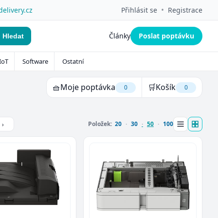
•
delivery.cz
Přihlásit se
Registrace
Články
Poslat poptávku
Hledat
IoT
Software
Ostatní
🧺
Moje poptávka
🛒
Košík
0
0
Položek:
20
30
50
100
›