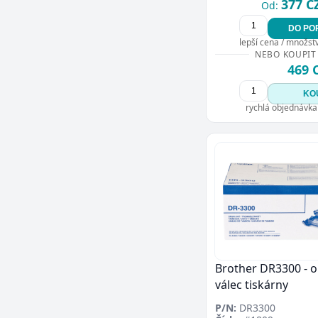
377 C
Od:
DO PO
lepší cena / množství
NEBO KOUPIT
469 
KO
rychlá objednávka
Brother DR3300 - o
válec tiskárny
P/N:
DR3300