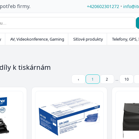
 potřeb firmy.
+420602301272
•
info@it
y
AV, Videokonference, Gaming
Síťové produkty
Telefony, GPS, 
 díly k tiskárnám
‹
1
2
…
10