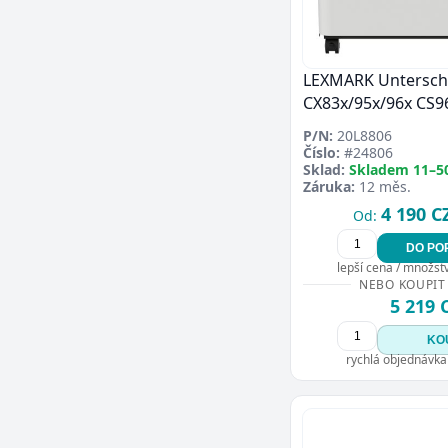
LEXMARK Untersch
CX83x/95x/96x CS9
P/N:
20L8806
Číslo:
#24806
Sklad:
Skladem 11–5
Záruka:
12 měs.
4 190 C
Od:
DO PO
lepší cena / množství
NEBO KOUPIT
5 219 
KO
rychlá objednávka