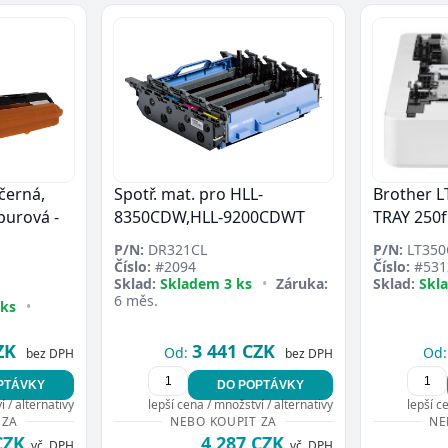
černá,
Spotř. mat. pro HLL-
Brother 
purová -
8350CDW,HLL-9200CDWT
TRAY 250f
P/N:
DR321CL
P/N:
LT350
Číslo:
#2094
Číslo:
#531
Sklad:
Skladem 3 ks
•
Záruka:
Sklad:
Skl
6 měs.
 ks
•
ZK
3 441 CZK
Od:
Od:
bez DPH
bez DPH
PTÁVKY
DO POPTÁVKY
 / alternativy
lepší cena / množství / alternativy
lepší c
 ZA
NEBO KOUPIT ZA
NE
CZK
4 287 CZK
vč. DPH
vč. DPH