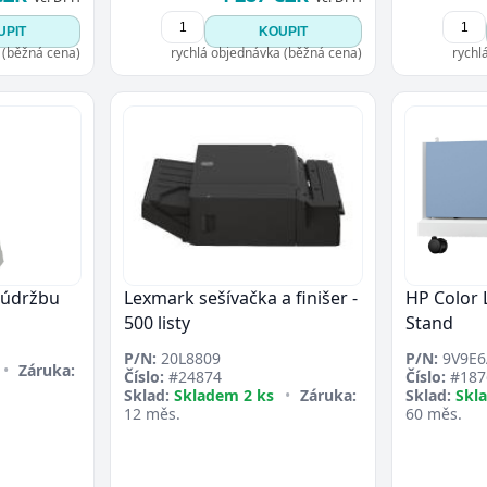
Přejít do poptávky
Zavřít
UPIT
KOUPIT
 (běžná cena)
rychlá objednávka (běžná cena)
rychl
 údržbu
Lexmark sešívačka a finišer -
HP Color 
500 listy
Stand
P/N:
20L8809
P/N:
9V9E6
•
Záruka:
Číslo:
#24874
Číslo:
#187
Sklad:
Skladem 2 ks
•
Záruka:
Sklad:
Skl
12 měs.
60 měs.