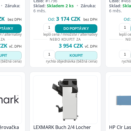
Číslo:
#1796
Číslo:
#468
•
Záruka:
Sklad:
Skladem 2 ks
•
Záruka:
Sklad:
Skl
6 měs.
6 měs.
ZK
3 174 CZK
Od:
Od:
bez DPH
bez DPH
PTÁVKY
DO POPTÁVKY
 / alternativy
lepší cena / množství / alternativy
lepší c
 ZA
NEBO KOUPIT ZA
NE
CZK
3 954 CZK
vč. DPH
vč. DPH
UPIT
KOUPIT
 (běžná cena)
rychlá objednávka (běžná cena)
rychl
děrovačka
LEXMARK Buch 2/4 Locher
HP Clr La