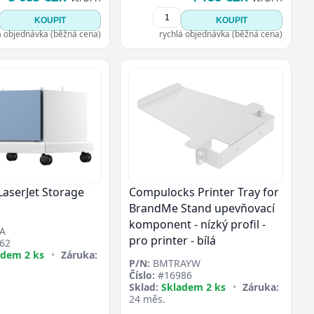
KOUPIT
KOUPIT
á objednávka (běžná cena)
rychlá objednávka (běžná cena)
LaserJet Storage
Compulocks Printer Tray for
BrandMe Stand upevňovací
komponent - nízký profil -
A
pro printer - bílá
62
adem 2 ks
•
Záruka:
P/N:
BMTRAYW
Číslo:
#16986
Sklad:
Skladem 2 ks
•
Záruka:
24 měs.