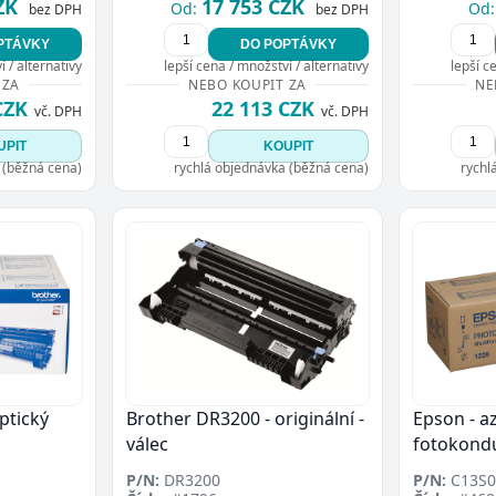
ZK
17 753 CZK
Od:
Od:
bez DPH
bez DPH
PTÁVKY
DO POPTÁVKY
 / alternativy
lepší cena / množství / alternativy
lepší c
 ZA
NEBO KOUPIT ZA
NE
CZK
22 113 CZK
vč. DPH
vč. DPH
UPIT
KOUPIT
 (běžná cena)
rychlá objednávka (běžná cena)
rychl
ptický
Brother DR3200 - originální -
Epson - a
válec
fotokond
P/N:
DR3200
P/N:
C13S0