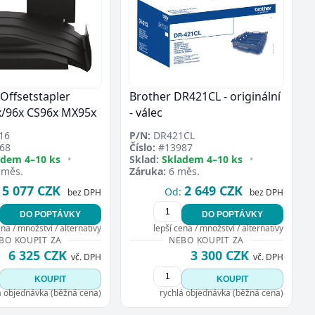
ffsetstapler
Brother DR421CL - originální
x/96x CS96x MX95x
- válec
16
P/N:
DR421CL
68
Číslo:
#13987
adem 4–10 ks
•
Sklad:
Skladem 4–10 ks
•
 měs.
Záruka:
6 měs.
5 077 CZK
2 649 CZK
Od:
bez DPH
bez DPH
DO POPTÁVKY
DO POPTÁVKY
ena / množství / alternativy
lepší cena / množství / alternativy
BO KOUPIT ZA
NEBO KOUPIT ZA
6 325 CZK
3 300 CZK
vč. DPH
vč. DPH
KOUPIT
KOUPIT
á objednávka (běžná cena)
rychlá objednávka (běžná cena)