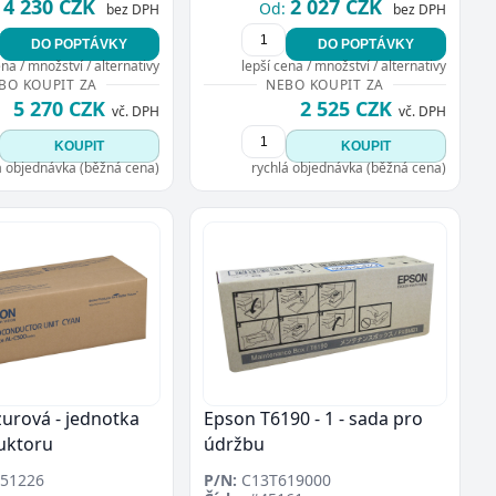
4 230 CZK
2 027 CZK
Od:
bez DPH
bez DPH
DO POPTÁVKY
DO POPTÁVKY
ena / množství / alternativy
lepší cena / množství / alternativy
BO KOUPIT ZA
NEBO KOUPIT ZA
5 270 CZK
2 525 CZK
vč. DPH
vč. DPH
KOUPIT
KOUPIT
á objednávka (běžná cena)
rychlá objednávka (běžná cena)
zurová - jednotka
Epson T6190 - 1 - sada pro
uktoru
údržbu
51226
P/N:
C13T619000