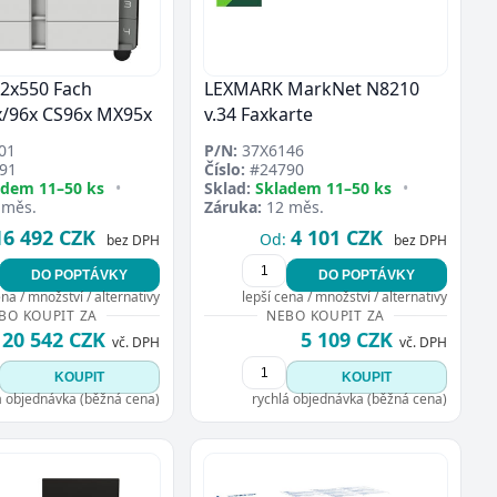
2x550 Fach
LEXMARK MarkNet N8210
x/96x CS96x MX95x
v.34 Faxkarte
01
P/N:
37X6146
91
Číslo:
#24790
adem 11–50 ks
•
Sklad:
Skladem 11–50 ks
•
 měs.
Záruka:
12 měs.
16 492 CZK
4 101 CZK
Od:
bez DPH
bez DPH
DO POPTÁVKY
DO POPTÁVKY
ena / množství / alternativy
lepší cena / množství / alternativy
BO KOUPIT ZA
NEBO KOUPIT ZA
20 542 CZK
5 109 CZK
vč. DPH
vč. DPH
KOUPIT
KOUPIT
á objednávka (běžná cena)
rychlá objednávka (běžná cena)