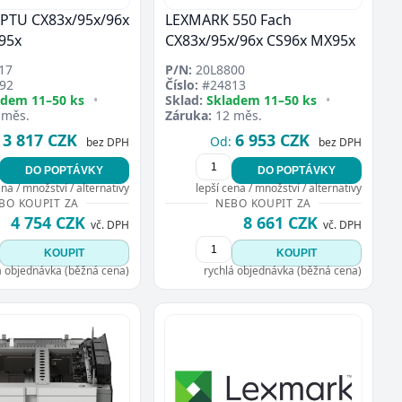
PTU CX83x/95x/96x
LEXMARK 550 Fach
95x
CX83x/95x/96x CS96x MX95x
17
P/N:
20L8800
92
Číslo:
#24813
adem 11–50 ks
•
Sklad:
Skladem 11–50 ks
•
 měs.
Záruka:
12 měs.
3 817 CZK
6 953 CZK
Od:
bez DPH
bez DPH
DO POPTÁVKY
DO POPTÁVKY
ena / množství / alternativy
lepší cena / množství / alternativy
BO KOUPIT ZA
NEBO KOUPIT ZA
4 754 CZK
8 661 CZK
vč. DPH
vč. DPH
KOUPIT
KOUPIT
á objednávka (běžná cena)
rychlá objednávka (běžná cena)