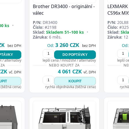
Brother DR3400 - originální -
LEXMARK 
válec
CS96x MX
P/N:
DR3400
P/N:
20L88
00 ks
•
Číslo:
#2198
Číslo:
#325
Sklad:
Skladem 51–100 ks
•
Sklad:
Skl
Záruka:
6 měs.
Záruka:
12
ZK
3 260 CZK
Od:
Od:
bez DPH
bez DPH
PTÁVKY
DO POPTÁVKY
 / alternativy
lepší cena / množství / alternativy
lepší c
 ZA
NEBO KOUPIT ZA
NE
CZK
4 061 CZK
vč. DPH
vč. DPH
UPIT
KOUPIT
 (běžná cena)
rychlá objednávka (běžná cena)
rychl