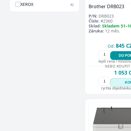
XEROX
42
Brother DRB023
P/N:
DRB023
Číslo:
#2360
Sklad:
Skladem 51–1
Záruka:
12 měs.
845 C
Od:
DO PO
lepší cena / množství
NEBO KOUPIT
1 053 
KO
rychlá objednávka