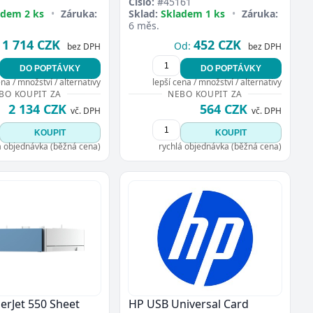
Číslo:
#45161
adem 2 ks
•
Záruka:
Sklad:
Skladem 1 ks
•
Záruka:
6 měs.
1 714 CZK
452 CZK
Od:
bez DPH
bez DPH
DO POPTÁVKY
DO POPTÁVKY
ena / množství / alternativy
lepší cena / množství / alternativy
BO KOUPIT ZA
NEBO KOUPIT ZA
2 134 CZK
564 CZK
vč. DPH
vč. DPH
KOUPIT
KOUPIT
á objednávka (běžná cena)
rychlá objednávka (běžná cena)
serJet 550 Sheet
HP USB Universal Card