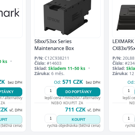
58xx/53xx Series
LEXMARK O
Maintenance Box
CX83x/95
P/N:
C12C938211
P/N:
20L88
0 ks
•
Číslo:
#14603
Číslo:
#234
Sklad:
Skladem 11–50 ks
•
Sklad:
Skl
Záruka:
6 měs.
Záruka:
12
ZK
571 CZK
Od:
Od:
bez DPH
bez DPH
PTÁVKY
DO POPTÁVKY
 / alternativy
lepší cena / množství / alternativy
lepší c
 ZA
NEBO KOUPIT ZA
NE
CZK
711 CZK
vč. DPH
vč. DPH
UPIT
KOUPIT
 (běžná cena)
rychlá objednávka (běžná cena)
rychl