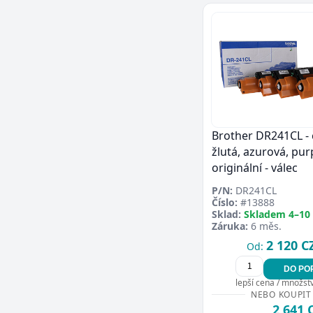
Brother DR241CL - 
žlutá, azurová, pur
originální - válec
P/N:
DR241CL
Číslo:
#13888
Sklad:
Skladem 4–10
Záruka:
6 měs.
2 120 C
Od:
DO PO
lepší cena / množství
NEBO KOUPIT
2 641 