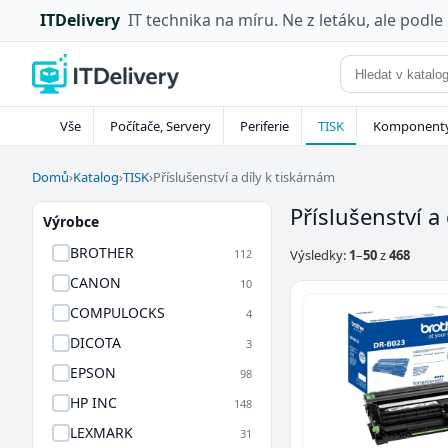
ITDelivery
IT technika na míru. Ne z letáku, ale podle
Vše
Počítače, Servery
Periferie
TISK
Komponent
Domů
›
Katalog
›
TISK
›
Příslušenství a díly k tiskárnám
Příslušenství a
Výrobce
BROTHER
112
Výsledky:
1
–
50
z
468
CANON
10
COMPULOCKS
4
DICOTA
3
EPSON
98
HP INC
148
LEXMARK
31