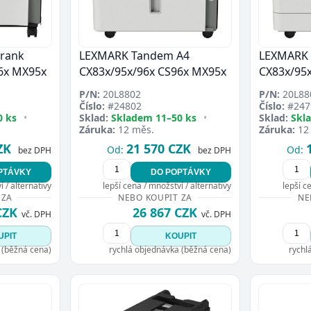
rank
LEXMARK Tandem A4
LEXMARK 
6x MX95x
CX83x/95x/96x CS96x MX95x
CX83x/95
P/N:
20L8802
P/N:
20L88
Číslo:
#24802
Číslo:
#247
0 ks
•
Sklad:
Skladem 11–50 ks
•
Sklad:
Skl
Záruka:
12 měs.
Záruka:
12
ZK
21 570 CZK
Od:
Od:
bez DPH
bez DPH
PTÁVKY
DO POPTÁVKY
 / alternativy
lepší cena / množství / alternativy
lepší c
 ZA
NEBO KOUPIT ZA
NE
CZK
26 867 CZK
vč. DPH
vč. DPH
UPIT
KOUPIT
 (běžná cena)
rychlá objednávka (běžná cena)
rychl