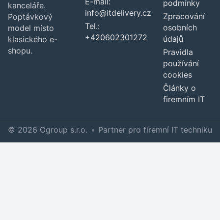
E-mail:
podmínky
kanceláře.
info@itdelivery.cz
Zpracování
Poptávkový
Tel.:
osobních
model místo
+420602301272
údajů
klasického e-
shopu.
Pravidla
používání
cookies
Články o
firemním IT
© 2026 Ogroup s.r.o.
•
Partner pro firemní IT techniku