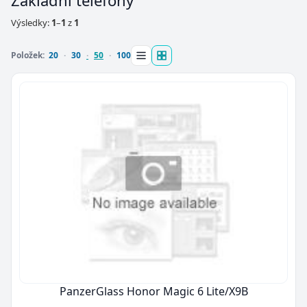
Základní telefony
Výsledky:
1
–
1
z
1
Položek:
20
30
50
100
PanzerGlass Honor Magic 6 Lite/X9B