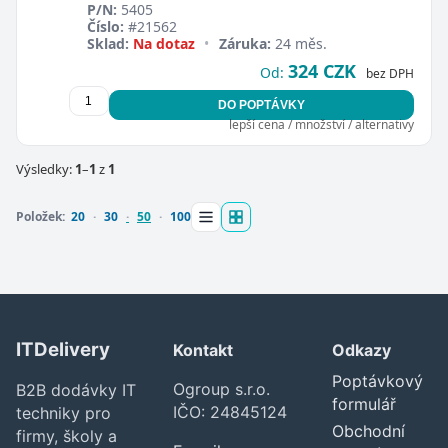
P/N:
5405
Číslo:
#21562
Sklad:
Na dotaz
•
Záruka:
24 měs.
324 CZK
Od:
bez DPH
DO POPTÁVKY
lepší cena / množství / alternativy
Zavřít
Výsledky:
1
–
1
z
1
Položek:
20
30
50
100
ITDelivery
Kontakt
Odkazy
Poptávkový
Ogroup s.r.o.
B2B dodávky IT
formulář
IČO: 24845124
techniky pro
Obchodní
firmy, školy a