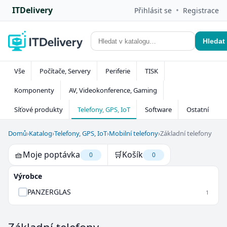
ITDelivery
•
Přihlásit se
Registrace
Hledat
Vše
Počítače, Servery
Periferie
TISK
Komponenty
AV, Videokonference, Gaming
Síťové produkty
Telefony, GPS, IoT
Software
Ostatní
Domů
›
Katalog
›
Telefony, GPS, IoT
›
Mobilní telefony
›
Základní telefony
🧺
Moje poptávka
🛒
Košík
0
0
Výrobce
PANZERGLAS
1