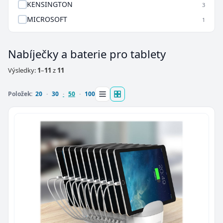
KENSINGTON
3
MICROSOFT
1
Nabíječky a baterie pro tablety
Výsledky:
1
–
11
z
11
Položek:
20
30
50
100