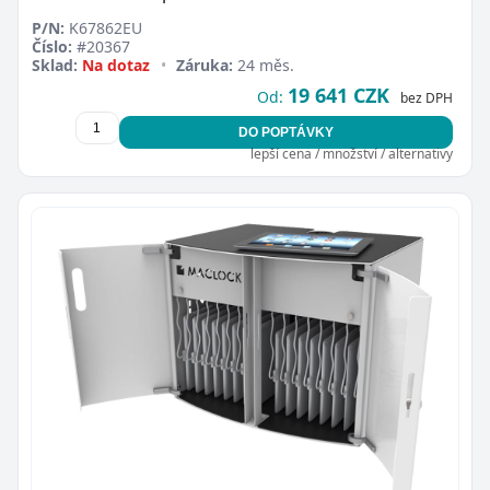
P/N:
K67862EU
Číslo:
#20367
Sklad:
Na dotaz
•
Záruka:
24 měs.
19 641 CZK
Od:
bez DPH
DO POPTÁVKY
lepší cena / množství / alternativy
Zavřít