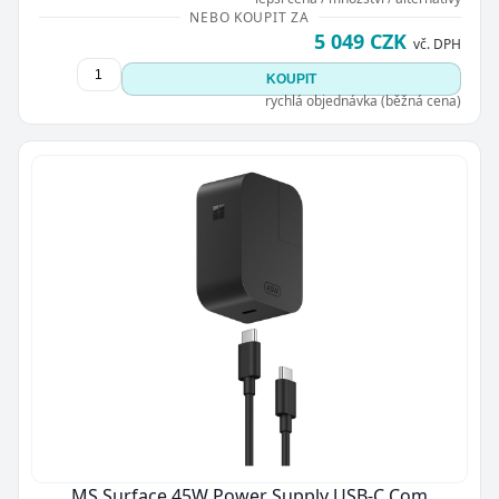
NEBO KOUPIT ZA
5 049 CZK
vč. DPH
KOUPIT
rychlá objednávka (běžná cena)
MS Surface 45W Power Supply USB-C Com