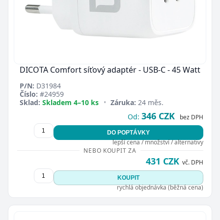
DICOTA Comfort síťový adaptér - USB-C - 45 Watt
P/N:
D31984
Číslo:
#24959
Sklad:
Skladem 4–10 ks
•
Záruka:
24 měs.
346 CZK
Od:
bez DPH
DO POPTÁVKY
lepší cena / množství / alternativy
NEBO KOUPIT ZA
431 CZK
vč. DPH
KOUPIT
rychlá objednávka (běžná cena)