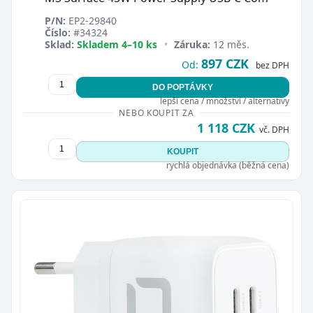
P/N:
EP2-29840
Číslo:
#34324
Sklad:
Skladem 4–10 ks
•
Záruka:
12 měs.
897 CZK
Od:
bez DPH
DO POPTÁVKY
lepší cena / množství / alternativy
NEBO KOUPIT ZA
1 118 CZK
vč. DPH
KOUPIT
rychlá objednávka (běžná cena)