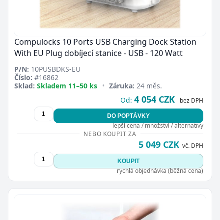
Compulocks 10 Ports USB Charging Dock Station
With EU Plug dobíjecí stanice - USB - 120 Watt
P/N:
10PUSBDKS-EU
Číslo:
#16862
Sklad:
Skladem 11–50 ks
•
Záruka:
24 měs.
4 054 CZK
Od:
bez DPH
DO POPTÁVKY
lepší cena / množství / alternativy
NEBO KOUPIT ZA
5 049 CZK
vč. DPH
KOUPIT
rychlá objednávka (běžná cena)