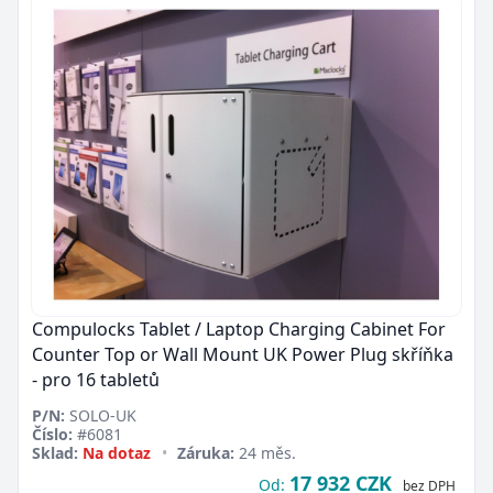
Compulocks Tablet / Laptop Charging Cabinet For
Counter Top or Wall Mount UK Power Plug skříňka
- pro 16 tabletů
P/N:
SOLO-UK
Číslo:
#6081
Sklad:
Na dotaz
•
Záruka:
24 měs.
17 932 CZK
Od:
bez DPH