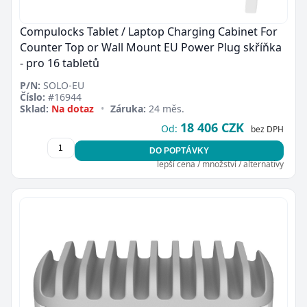
Compulocks Tablet / Laptop Charging Cabinet For
Counter Top or Wall Mount EU Power Plug skříňka
- pro 16 tabletů
P/N:
SOLO-EU
Číslo:
#16944
Sklad:
Na dotaz
•
Záruka:
24 měs.
18 406 CZK
Od:
bez DPH
DO POPTÁVKY
lepší cena / množství / alternativy