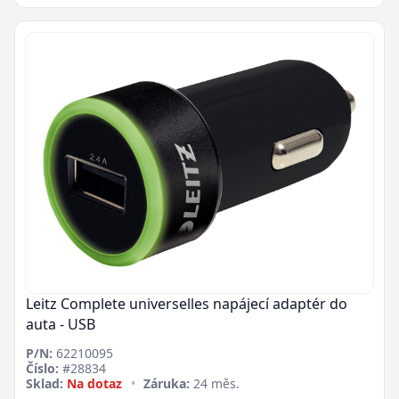
Leitz Complete universelles napájecí adaptér do
auta - USB
P/N:
62210095
Číslo:
#28834
Sklad:
Na dotaz
•
Záruka:
24 měs.