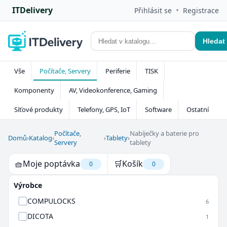
ITDelivery
•
Přihlásit se
Registrace
Hledat
Vše
Počítače, Servery
Periferie
TISK
Komponenty
AV, Videokonference, Gaming
Síťové produkty
Telefony, GPS, IoT
Software
Ostatní
Počítače,
Nabíječky a baterie pro
Domů
›
Katalog
›
›
Tablety
›
Servery
tablety
🧺
Moje poptávka
🛒
Košík
0
0
Výrobce
COMPULOCKS
6
DICOTA
1