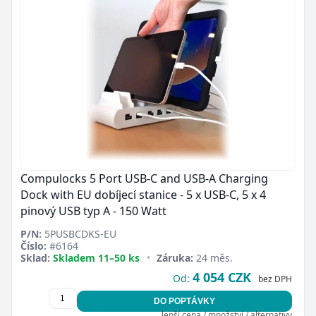
Compulocks 5 Port USB-C and USB-A Charging
Dock with EU dobíjecí stanice - 5 x USB-C, 5 x 4
pinový USB typ A - 150 Watt
P/N:
5PUSBCDKS-EU
Číslo:
#6164
Sklad:
Skladem 11–50 ks
•
Záruka:
24 měs.
4 054 CZK
Od:
bez DPH
DO POPTÁVKY
lepší cena / množství / alternativy