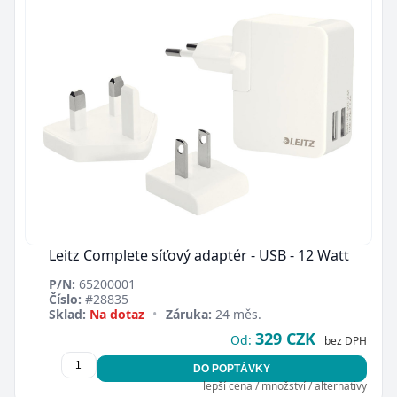
Leitz Complete síťový adaptér - USB - 12 Watt
P/N:
65200001
Číslo:
#28835
Sklad:
Na dotaz
•
Záruka:
24 měs.
329 CZK
Od:
bez DPH
DO POPTÁVKY
lepší cena / množství / alternativy