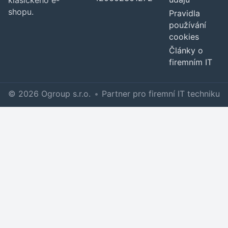
klasického e-
shopu.
Pravidla
používání
cookies
Články o
firemním IT
© 2026 Ogroup s.r.o.
•
Partner pro firemní IT techniku