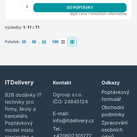
DO POPTÁVKY
lepší cena / množství / alternativy
Výsledky:
1
–
11
z
11
Položek:
20
30
50
100
ITDelivery
Kontakt
Odkazy
Poptávkový
Ogroup s.r.o.
B2B dodávky IT
formulář
IČO: 24845124
techniky pro
Obchodní
firmy, školy a
E-mail:
podmínky
kanceláře.
info@itdelivery.cz
Zpracování
Poptávkový
Tel.:
osobních
model místo
+420602301272
údajů