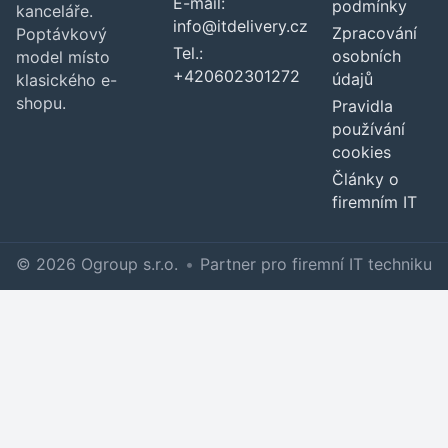
E-mail:
podmínky
kanceláře.
info@itdelivery.cz
Zpracování
Poptávkový
Tel.:
osobních
model místo
+420602301272
údajů
klasického e-
shopu.
Pravidla
používání
cookies
Články o
firemním IT
© 2026 Ogroup s.r.o.
•
Partner pro firemní IT techniku