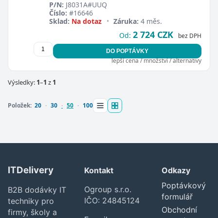
P/N:
J8031A#UUQ
Číslo:
#16646
Sklad:
Na dotaz
•
Záruka:
4 měs.
2 724 CZK
Od:
bez DPH
DO POPTÁVKY
lepší cena / množství / alternativy
Zavřít
Výsledky:
1
–
1
z
1
Položek:
20
30
50
100
ITDelivery
Kontakt
Odkazy
Poptávkový
Ogroup s.r.o.
B2B dodávky IT
formulář
IČO: 24845124
techniky pro
Obchodní
firmy, školy a