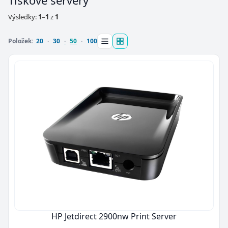
Tiskové servery
Výsledky:
1
–
1
z
1
Položek:
20
30
50
100
HP Jetdirect 2900nw Print Server