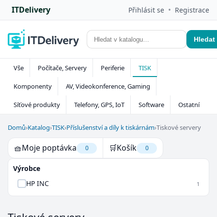
ITDelivery
•
Přihlásit se
Registrace
Hledat
Vše
Počítače, Servery
Periferie
TISK
Komponenty
AV, Videokonference, Gaming
Síťové produkty
Telefony, GPS, IoT
Software
Ostatní
Domů
›
Katalog
›
TISK
›
Příslušenství a díly k tiskárnám
›
Tiskové servery
🧺
Moje poptávka
🛒
Košík
0
0
Výrobce
HP INC
1