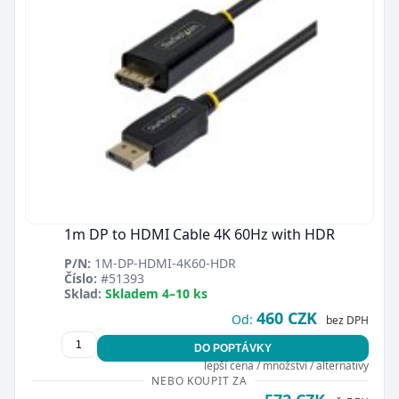
1m DP to HDMI Cable 4K 60Hz with HDR
P/N:
1M-DP-HDMI-4K60-HDR
Číslo:
#51393
Sklad:
Skladem 4–10 ks
460 CZK
Od:
bez DPH
DO POPTÁVKY
lepší cena / množství / alternativy
NEBO KOUPIT ZA