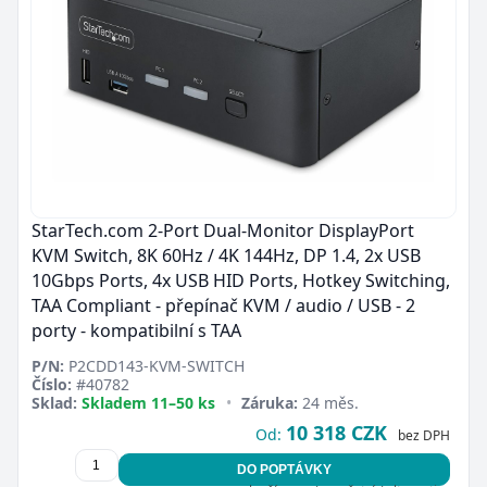
StarTech.com 2-Port Dual-Monitor DisplayPort
KVM Switch, 8K 60Hz / 4K 144Hz, DP 1.4, 2x USB
10Gbps Ports, 4x USB HID Ports, Hotkey Switching,
TAA Compliant - přepínač KVM / audio / USB - 2
porty - kompatibilní s TAA
P/N:
P2CDD143-KVM-SWITCH
Číslo:
#40782
Sklad:
Skladem 11–50 ks
•
Záruka:
24 měs.
10 318 CZK
Od:
bez DPH
DO POPTÁVKY