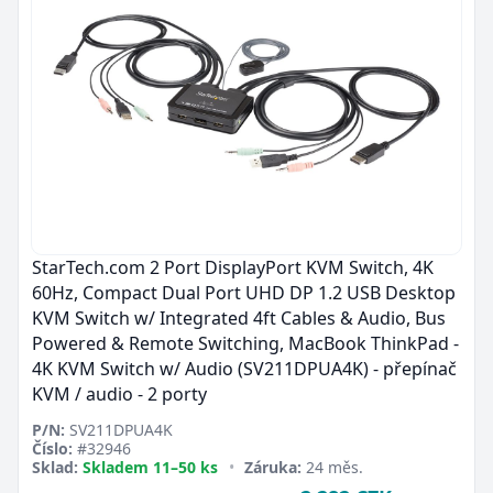
StarTech.com 2 Port DisplayPort KVM Switch, 4K
60Hz, Compact Dual Port UHD DP 1.2 USB Desktop
KVM Switch w/ Integrated 4ft Cables & Audio, Bus
Powered & Remote Switching, MacBook ThinkPad -
4K KVM Switch w/ Audio (SV211DPUA4K) - přepínač
KVM / audio - 2 porty
P/N:
SV211DPUA4K
Číslo:
#32946
Sklad:
Skladem 11–50 ks
•
Záruka:
24 měs.