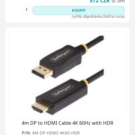
572 CZK
vč. DPH
KOUPIT
rychlá objednávka (běžná cena)
Zavřít
4m DP to HDMI Cable 4K 60Hz with HDR
P/N:
4M-DP-HDMI-4K60-HDR