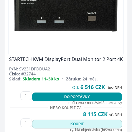
STARTECH KVM DisplayPort Dual Monitor 2 Port 4K
P/N:
SV231DPDDUA2
Číslo:
#32744
Sklad:
Skladem 11–50 ks
•
Záruka:
24 měs.
6 516 CZK
Od:
bez DPH
DO POPTÁVKY
lepší cena / množství / alternativy
NEBO KOUPIT ZA
8 115 CZK
vč. DPH
KOUPIT
rychlá objednávka (běžná cena)