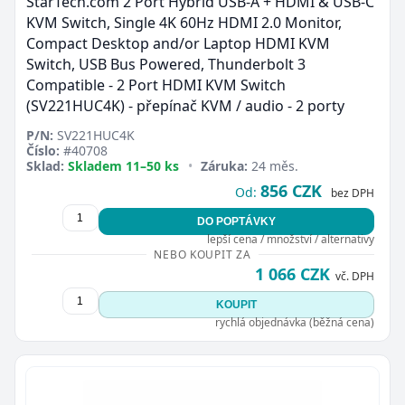
StarTech.com 2 Port Hybrid USB-A + HDMI & USB-C
KVM Switch, Single 4K 60Hz HDMI 2.0 Monitor,
Compact Desktop and/or Laptop HDMI KVM
Switch, USB Bus Powered, Thunderbolt 3
Compatible - 2 Port HDMI KVM Switch
(SV221HUC4K) - přepínač KVM / audio - 2 porty
P/N:
SV221HUC4K
Číslo:
#40708
Sklad:
Skladem 11–50 ks
•
Záruka:
24 měs.
856 CZK
Od:
bez DPH
DO POPTÁVKY
lepší cena / množství / alternativy
NEBO KOUPIT ZA
1 066 CZK
vč. DPH
KOUPIT
rychlá objednávka (běžná cena)