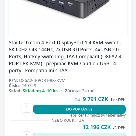
StarTech.com 4-Port DisplayPort 1.4 KVM Switch,
8K 60Hz / 4K 144Hz, 2x USB 3.0 Ports, 4x USB 2.0
Ports, Hotkey Switching, TAA Compliant (D86A2-4-
PORT-8K-KVM) - přepínač KVM / audio / USB - 4
porty - kompatibilní s TAA
P/N:
D86A2-4-PORT-8K-KVM
Číslo:
#40728
Sklad:
Skladem 4–10 ks
•
Záruka:
24 měs.
9 791 CZK
Od:
bez DPH
DO POPTÁVKY
lepší cena / množství / alternativy
NEBO KOUPIT ZA
12 196 CZK
vč. DPH