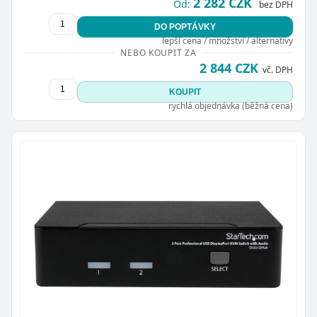
2 282 CZK
Od:
bez DPH
DO POPTÁVKY
lepší cena / množství / alternativy
NEBO KOUPIT ZA
2 844 CZK
vč. DPH
KOUPIT
rychlá objednávka (běžná cena)