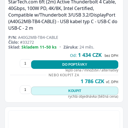
StarTech.com 6ft (2m) Active Thunderbolt 4 Cable,
40Gbps, 100W PD, 4K/8K, Intel Certified,
Compatible w/Thunderbolt 3/USB 3.2/DisplayPort
(A40G2MB-TB4-CABLE) - USB kabel typ C - USB-C do
USB-C - 2 m
P/N:
A40G2MB-TB4-CABLE
Číslo:
#33272
Sklad:
Skladem 11–50 ks
•
Záruka:
24 měs.
1 434 CZK
Od:
bez DPH
DO POPTÁVKY
lepší cena / množství / alternativy
NEBO KOUPIT ZA
1 786 CZK
vč. DPH
KOUPIT
rychlá objednávka (běžná cena)