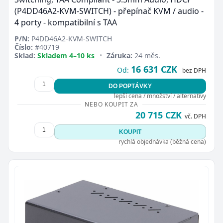
(P4DD46A2-KVM-SWITCH) - přepínač KVM / audio -
4 porty - kompatibilní s TAA
P/N:
P4DD46A2-KVM-SWITCH
Číslo:
#40719
Sklad:
Skladem 4–10 ks
•
Záruka:
24 měs.
16 631 CZK
Od:
bez DPH
DO POPTÁVKY
lepší cena / množství / alternativy
NEBO KOUPIT ZA
20 715 CZK
vč. DPH
KOUPIT
rychlá objednávka (běžná cena)