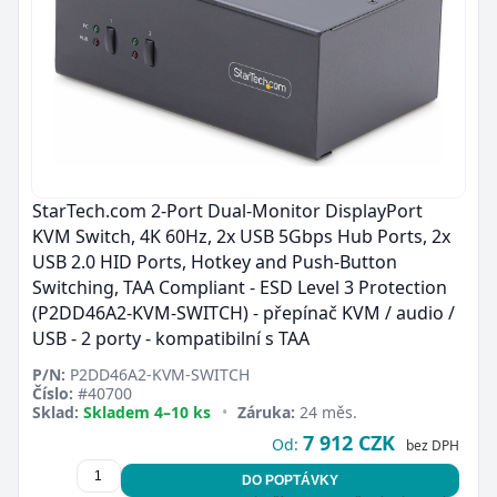
StarTech.com 2-Port Dual-Monitor DisplayPort
KVM Switch, 4K 60Hz, 2x USB 5Gbps Hub Ports, 2x
USB 2.0 HID Ports, Hotkey and Push-Button
Switching, TAA Compliant - ESD Level 3 Protection
(P2DD46A2-KVM-SWITCH) - přepínač KVM / audio /
USB - 2 porty - kompatibilní s TAA
P/N:
P2DD46A2-KVM-SWITCH
Číslo:
#40700
Sklad:
Skladem 4–10 ks
•
Záruka:
24 měs.
7 912 CZK
Od:
bez DPH
DO POPTÁVKY