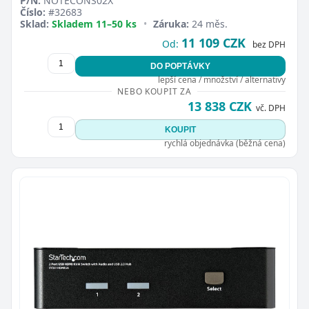
P/N:
NOTECONS02X
Číslo:
#32683
Sklad:
Skladem 11–50 ks
•
Záruka:
24 měs.
11 109 CZK
Od:
bez DPH
DO POPTÁVKY
lepší cena / množství / alternativy
NEBO KOUPIT ZA
13 838 CZK
vč. DPH
KOUPIT
rychlá objednávka (běžná cena)