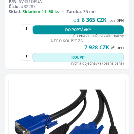
P/N:
SV431DPUA
Číslo:
#32287
Sklad:
Skladem 11–50 ks
•
Záruka:
36 měs.
6 365 CZK
Od:
bez DPH
DO POPTÁVKY
lepší cena / množství / alternativy
NEBO KOUPIT ZA
7 928 CZK
vč. DPH
KOUPIT
rychlá objednávka (běžná cena)