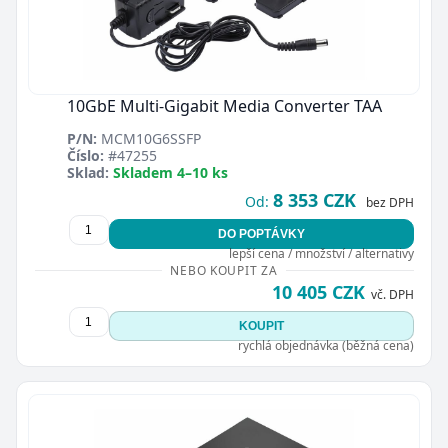
10GbE Multi-Gigabit Media Converter TAA
P/N:
MCM10G6SSFP
Číslo:
#47255
Sklad:
Skladem 4–10 ks
8 353 CZK
Od:
bez DPH
DO POPTÁVKY
lepší cena / množství / alternativy
NEBO KOUPIT ZA
10 405 CZK
vč. DPH
KOUPIT
rychlá objednávka (běžná cena)