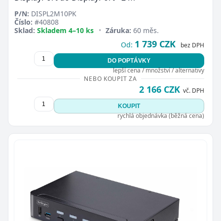
P/N:
DISPL2M10PK
Číslo:
#40808
Sklad:
Skladem 4–10 ks
•
Záruka:
60 měs.
1 739 CZK
Od:
bez DPH
DO POPTÁVKY
lepší cena / množství / alternativy
NEBO KOUPIT ZA
2 166 CZK
vč. DPH
KOUPIT
rychlá objednávka (běžná cena)