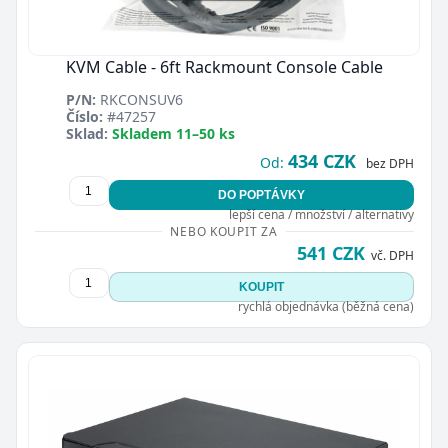
KVM Cable - 6ft Rackmount Console Cable
P/N:
RKCONSUV6
Číslo:
#47257
Sklad:
Skladem 11–50 ks
434 CZK
Od:
bez DPH
DO POPTÁVKY
lepší cena / množství / alternativy
NEBO KOUPIT ZA
541 CZK
vč. DPH
KOUPIT
rychlá objednávka (běžná cena)