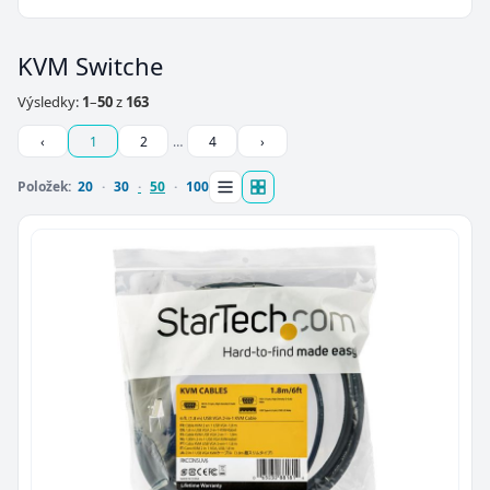
KVM Switche
Výsledky:
1
–
50
z
163
‹
1
2
…
4
›
Položek:
20
30
50
100