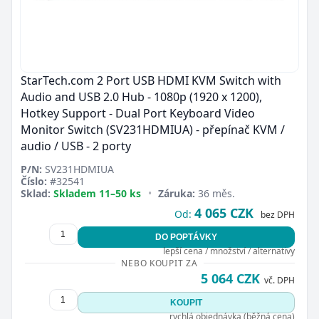
StarTech.com 2 Port USB HDMI KVM Switch with
Audio and USB 2.0 Hub - 1080p (1920 x 1200),
Hotkey Support - Dual Port Keyboard Video
Monitor Switch (SV231HDMIUA) - přepínač KVM /
audio / USB - 2 porty
P/N:
SV231HDMIUA
Číslo:
#32541
Sklad:
Skladem 11–50 ks
•
Záruka:
36 měs.
4 065 CZK
Od:
bez DPH
DO POPTÁVKY
lepší cena / množství / alternativy
NEBO KOUPIT ZA
5 064 CZK
vč. DPH
KOUPIT
rychlá objednávka (běžná cena)