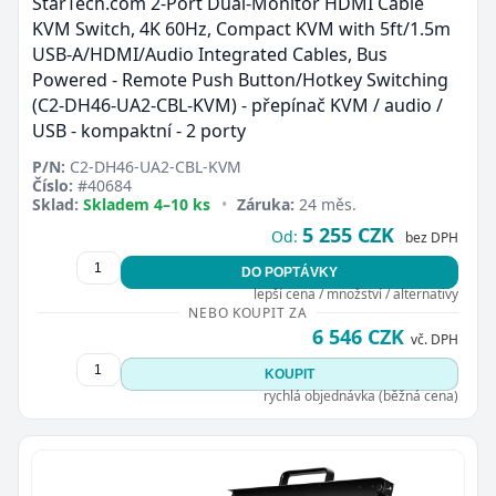
StarTech.com 2-Port Dual-Monitor HDMI Cable
KVM Switch, 4K 60Hz, Compact KVM with 5ft/1.5m
USB-A/HDMI/Audio Integrated Cables, Bus
Powered - Remote Push Button/Hotkey Switching
(C2-DH46-UA2-CBL-KVM) - přepínač KVM / audio /
USB - kompaktní - 2 porty
P/N:
C2-DH46-UA2-CBL-KVM
Číslo:
#40684
Sklad:
Skladem 4–10 ks
•
Záruka:
24 měs.
5 255 CZK
Od:
bez DPH
DO POPTÁVKY
lepší cena / množství / alternativy
NEBO KOUPIT ZA
6 546 CZK
vč. DPH
KOUPIT
rychlá objednávka (běžná cena)