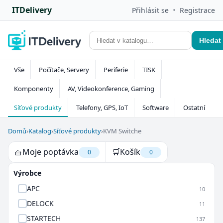
ITDelivery
•
Přihlásit se
Registrace
Hledat
Vše
Počítače, Servery
Periferie
TISK
Komponenty
AV, Videokonference, Gaming
Síťové produkty
Telefony, GPS, IoT
Software
Ostatní
Domů
›
Katalog
›
Síťové produkty
›
KVM Switche
🧺
Moje poptávka
🛒
Košík
0
0
Výrobce
APC
10
DELOCK
11
STARTECH
137