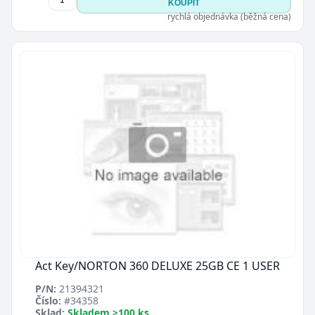
KOUPIT
rychlá objednávka (běžná cena)
Act Key/NORTON 360 DELUXE 25GB CE 1 USER
P/N:
21394321
Číslo:
#34358
Sklad:
Skladem >100 ks