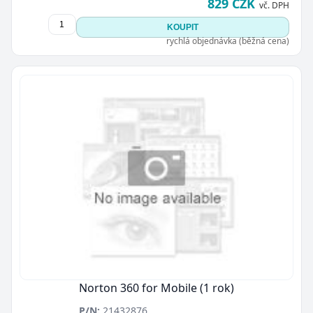
829 CZK
vč. DPH
KOUPIT
rychlá objednávka (běžná cena)
Norton 360 for Mobile (1 rok)
P/N:
21432876