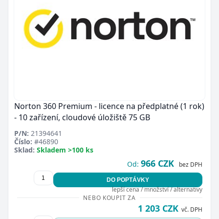
Norton 360 Premium - licence na předplatné (1 rok)
- 10 zařízení, cloudové úložiště 75 GB
P/N:
21394641
Číslo:
#46890
Sklad:
Skladem >100 ks
966 CZK
Od:
bez DPH
DO POPTÁVKY
lepší cena / množství / alternativy
NEBO KOUPIT ZA
1 203 CZK
vč. DPH