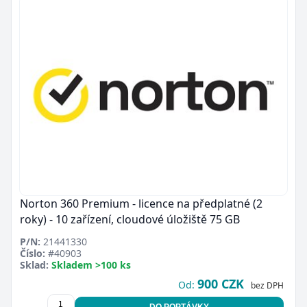
Norton 360 Premium - licence na předplatné (2
roky) - 10 zařízení, cloudové úložiště 75 GB
P/N:
21441330
Číslo:
#40903
Sklad:
Skladem >100 ks
900 CZK
Od:
bez DPH