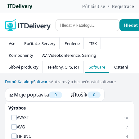
ITDelivery
•
Přihlásit se
Registrace
Hledat
Vše
Počítače, Servery
Periferie
TISK
Komponenty
AV, Videokonference, Gaming
Síťové produkty
Telefony, GPS, IoT
Software
Ostatní
Domů
›
Katalog
›
Software
›
Antivirový a bezpečnostní software
🧺
Moje poptávka
🛒
Košík
0
0
Výrobce
AVAST
10
AVG
7
HP INC
4