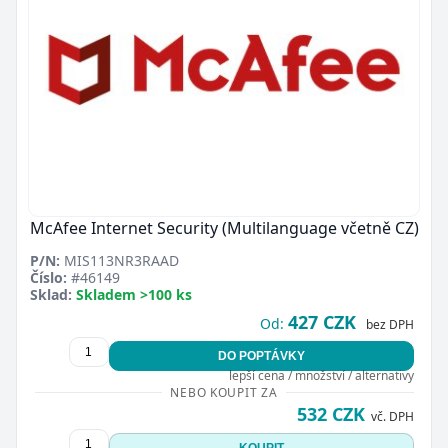
McAfee Internet Security (Multilanguage včetně CZ)
P/N:
MIS113NR3RAAD
Číslo:
#46149
Sklad:
Skladem >100 ks
427 CZK
Od:
bez DPH
DO POPTÁVKY
lepší cena / množství / alternativy
NEBO KOUPIT ZA
532 CZK
vč. DPH