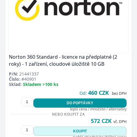
Norton 360 Standard - licence na předplatné (2
roky) - 1 zařízení, cloudové úložiště 10 GB
P/N:
21441337
Číslo:
#40901
Sklad:
Skladem >100 ks
460 CZK
Od:
bez DPH
DO POPTÁVKY
lepší cena / množství / alternativy
NEBO KOUPIT ZA
572 CZK
vč. DPH
KOUPIT