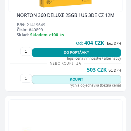
NORTON 360 DELUXE 25GB 1US 3DE CZ 12M
P/N:
21419649
Číslo:
#40899
Sklad:
Skladem >100 ks
404 CZK
Zavřít
Od:
bez DPH
DO POPTÁVKY
lepší cena / množství / alternativy
NEBO KOUPIT ZA
503 CZK
vč. DPH
KOUPIT
rychlá objednávka (běžná cena)