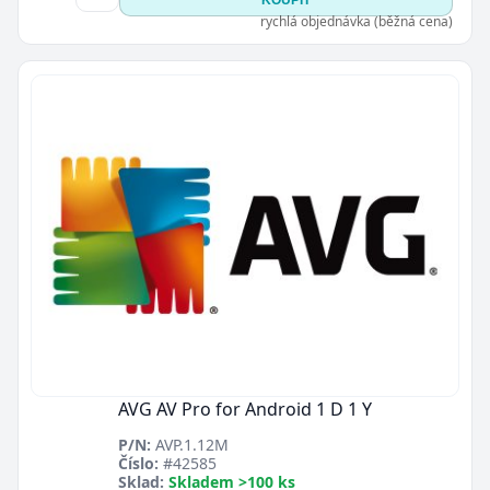
KOUPIT
rychlá objednávka (běžná cena)
AVG AV Pro for Android 1 D 1 Y
P/N:
AVP.1.12M
Číslo:
#42585
Sklad:
Skladem >100 ks