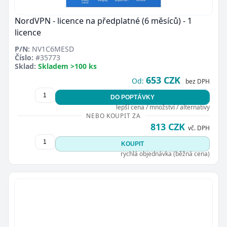
NordVPN - licence na předplatné (6 měsíců) - 1
licence
P/N:
NV1C6MESD
Číslo:
#35773
Sklad:
Skladem >100 ks
653 CZK
Od:
bez DPH
DO POPTÁVKY
lepší cena / množství / alternativy
NEBO KOUPIT ZA
813 CZK
vč. DPH
KOUPIT
rychlá objednávka (běžná cena)