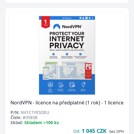
NordVPN - licence na předplatné (1 rok) - 1 licence
P/N:
NV1C1YESDEU
Číslo:
#35838
Sklad:
Skladem >100 ks
1 045 CZK
Od:
bez DPH