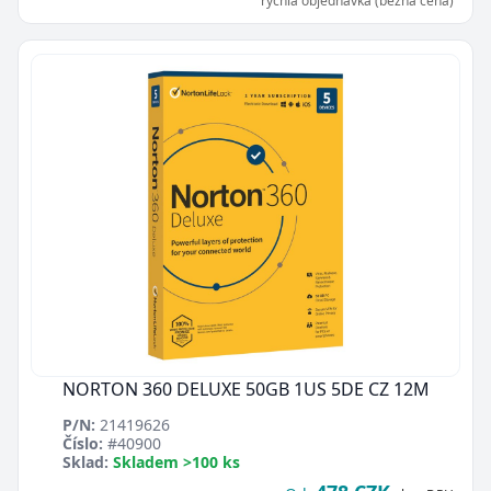
rychlá objednávka (běžná cena)
NORTON 360 DELUXE 50GB 1US 5DE CZ 12M
P/N:
21419626
Číslo:
#40900
Sklad:
Skladem >100 ks