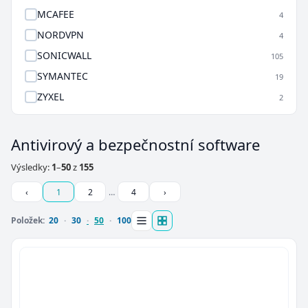
MCAFEE
4
NORDVPN
4
SONICWALL
105
SYMANTEC
19
ZYXEL
2
Antivirový a bezpečnostní software
Výsledky:
1
–
50
z
155
‹
1
2
…
4
›
Položek:
20
30
50
100