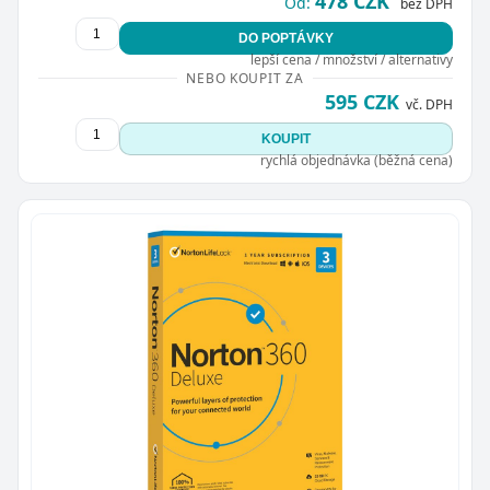
478 CZK
Od:
bez DPH
DO POPTÁVKY
lepší cena / množství / alternativy
NEBO KOUPIT ZA
595 CZK
vč. DPH
KOUPIT
rychlá objednávka (běžná cena)