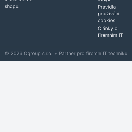
shopu.
Pravidla
používání
cookies
Články o
firemním IT
© 2026 Ogroup s.r.o.
•
Partner pro firemní IT techniku