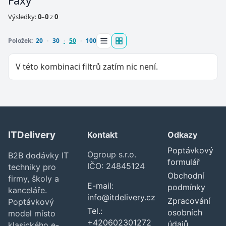
Faxy
Výsledky:
0
–
0
z
0
Položek:
20
30
50
100
V této kombinaci filtrů zatím nic není.
ITDelivery
Kontakt
Odkazy
Zavřít
Poptávkový
Ogroup s.r.o.
B2B dodávky IT
formulář
IČO: 24845124
techniky pro
Obchodní
firmy, školy a
E-mail:
podmínky
kanceláře.
info@itdelivery.cz
Zpracování
Poptávkový
Tel.:
osobních
model místo
+420602301272
údajů
klasického e-