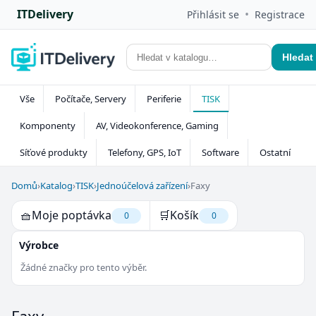
ITDelivery
•
Přihlásit se
Registrace
Hledat
Vše
Počítače, Servery
Periferie
TISK
Komponenty
AV, Videokonference, Gaming
Síťové produkty
Telefony, GPS, IoT
Software
Ostatní
Domů
›
Katalog
›
TISK
›
Jednoúčelová zařízení
›
Faxy
🧺
Moje poptávka
🛒
Košík
0
0
Výrobce
Žádné značky pro tento výběr.