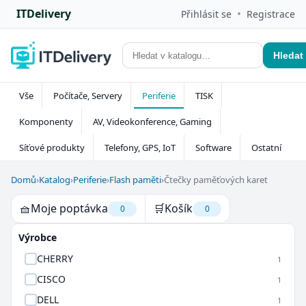
ITDelivery
•
Přihlásit se
Registrace
Hledat
Vše
Počítače, Servery
Periferie
TISK
Komponenty
AV, Videokonference, Gaming
Síťové produkty
Telefony, GPS, IoT
Software
Ostatní
Domů
›
Katalog
›
Periferie
›
Flash paměti
›
Čtečky paměťových karet
🧺
Moje poptávka
🛒
Košík
0
0
Výrobce
CHERRY
1
CISCO
1
DELL
1