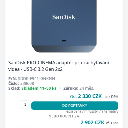
SanDisk PRO-CINEMA adaptér pro zachytávání
videa - USB-C 3.2 Gen 2x2
P/N:
SDDR-F941-GNKNN
Číslo:
#38608
Sklad:
Skladem 11–50 ks
•
Záruka:
24 měs.
2 330 CZK
Od:
bez DPH
DO POPTÁVKY
lepší cena / množství / alternativy
NEBO KOUPIT ZA
2 902 CZK
vč. DPH