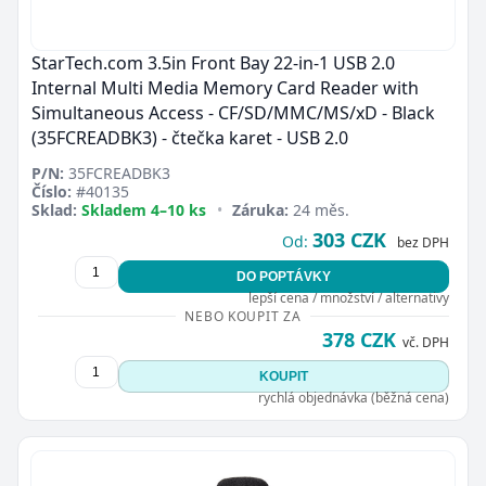
StarTech.com 3.5in Front Bay 22-in-1 USB 2.0
Internal Multi Media Memory Card Reader with
Simultaneous Access - CF/SD/MMC/MS/xD - Black
(35FCREADBK3) - čtečka karet - USB 2.0
P/N:
35FCREADBK3
Číslo:
#40135
Sklad:
Skladem 4–10 ks
•
Záruka:
24 měs.
303 CZK
Od:
bez DPH
DO POPTÁVKY
lepší cena / množství / alternativy
NEBO KOUPIT ZA
378 CZK
vč. DPH
KOUPIT
rychlá objednávka (běžná cena)