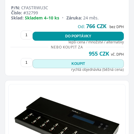
P/N:
CFASTRWU3C
Číslo:
#32799
Sklad:
Skladem 4–10 ks
•
Záruka:
24 měs.
766 CZK
Od:
bez DPH
DO POPTÁVKY
lepší cena / množství / alternativy
NEBO KOUPIT ZA
955 CZK
vč. DPH
KOUPIT
rychlá objednávka (běžná cena)