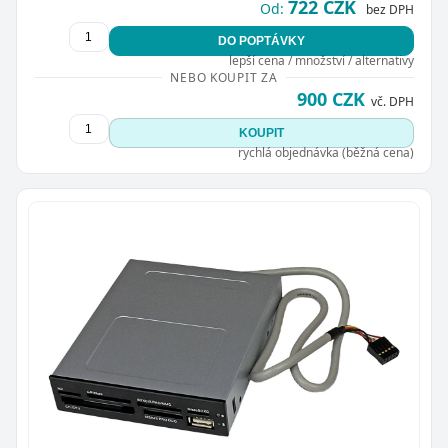
722 CZK
Od:
bez DPH
DO POPTÁVKY
lepší cena / množství / alternativy
NEBO KOUPIT ZA
900 CZK
vč. DPH
KOUPIT
rychlá objednávka (běžná cena)