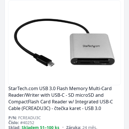
StarTech.com USB 3.0 Flash Memory Multi-Card
Reader/Writer with USB-C - SD microSD and
CompactFlash Card Reader w/ Integrated USB-C
Cable (FCREADU3C) - čtečka karet - USB 3.0
P/N:
FCREADU3C
Číslo:
#40252
Sklad:
Skladem 51–100 ks
•
Záruka:
24 měs.