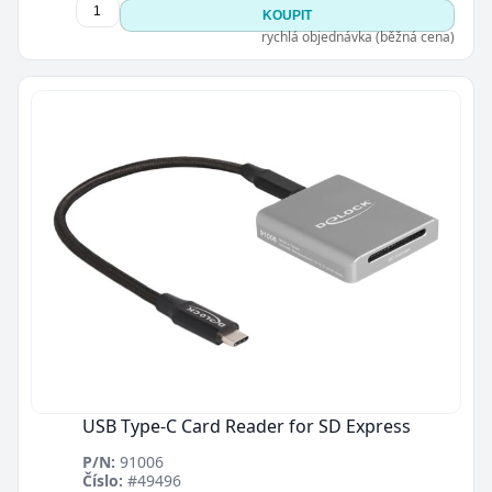
KOUPIT
rychlá objednávka (běžná cena)
USB Type-C Card Reader for SD Express
P/N:
91006
Číslo:
#49496