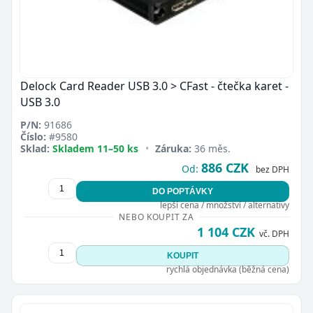
Delock Card Reader USB 3.0 > CFast - čtečka karet -
USB 3.0
P/N:
91686
Číslo:
#9580
Sklad:
Skladem 11–50 ks
•
Záruka:
36 měs.
886 CZK
Od:
bez DPH
DO POPTÁVKY
lepší cena / množství / alternativy
NEBO KOUPIT ZA
1 104 CZK
vč. DPH
KOUPIT
rychlá objednávka (běžná cena)