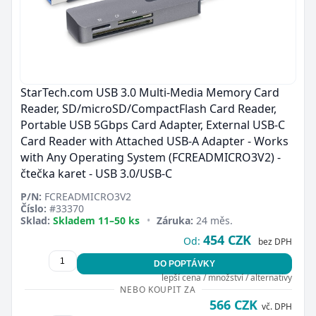
StarTech.com USB 3.0 Multi-Media Memory Card
Reader, SD/microSD/CompactFlash Card Reader,
Portable USB 5Gbps Card Adapter, External USB-C
Card Reader with Attached USB-A Adapter - Works
with Any Operating System (FCREADMICRO3V2) -
čtečka karet - USB 3.0/USB-C
P/N:
FCREADMICRO3V2
Číslo:
#33370
Sklad:
Skladem 11–50 ks
•
Záruka:
24 měs.
454 CZK
Od:
bez DPH
DO POPTÁVKY
lepší cena / množství / alternativy
NEBO KOUPIT ZA
566 CZK
vč. DPH