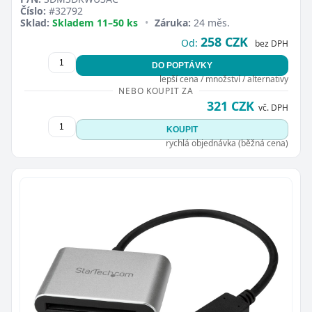
Číslo:
#32792
Sklad:
Skladem 11–50 ks
•
Záruka:
24 měs.
258 CZK
Od:
bez DPH
DO POPTÁVKY
lepší cena / množství / alternativy
NEBO KOUPIT ZA
321 CZK
vč. DPH
KOUPIT
rychlá objednávka (běžná cena)