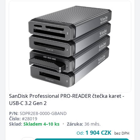
SanDisk Professional PRO-READER čtečka karet -
USB-C 3.2 Gen 2
P/N:
SDPR2E8-0000-GBAND
Číslo:
#28019
Sklad:
Skladem 4–10 ks
•
Záruka:
36 měs.
1 904 CZK
Od:
bez DPH