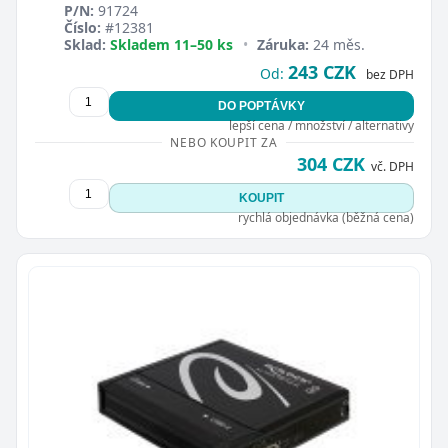
P/N:
91724
Číslo:
#12381
Sklad:
Skladem 11–50 ks
•
Záruka:
24 měs.
243 CZK
Od:
bez DPH
DO POPTÁVKY
lepší cena / množství / alternativy
NEBO KOUPIT ZA
304 CZK
vč. DPH
KOUPIT
rychlá objednávka (běžná cena)