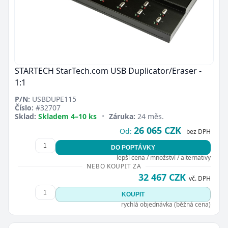
STARTECH StarTech.com USB Duplicator/Eraser -
1:1
P/N:
USBDUPE115
Číslo:
#32707
Sklad:
Skladem 4–10 ks
•
Záruka:
24 měs.
26 065 CZK
Od:
bez DPH
DO POPTÁVKY
lepší cena / množství / alternativy
NEBO KOUPIT ZA
32 467 CZK
vč. DPH
KOUPIT
rychlá objednávka (běžná cena)