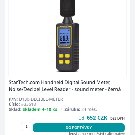
StarTech.com Handheld Digital Sound Meter,
Noise/Decibel Level Reader - sound meter - černá
P/N:
D130-DECIBEL-METER
Číslo:
#33618
Sklad:
Skladem 4–10 ks
•
Záruka:
24 měs.
652 CZK
Od:
bez DPH
DO POPTÁVKY
lepší cena / množství / alternativy