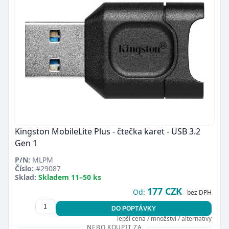
Kingston MobileLite Plus - čtečka karet - USB 3.2
Gen 1
P/N:
MLPM
Číslo:
#29087
Sklad:
Skladem 11–50 ks
177 CZK
Od:
bez DPH
DO POPTÁVKY
lepší cena / množství / alternativy
NEBO KOUPIT ZA