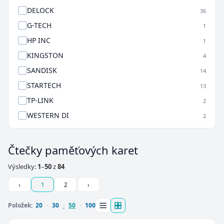
DELOCK
36
G-TECH
1
HP INC
1
KINGSTON
4
SANDISK
14
STARTECH
13
TP-LINK
2
WESTERN DI
2
Čtečky paměťových karet
Výsledky:
1
–
50
z
84
‹
1
2
›
Položek:
20
30
50
100