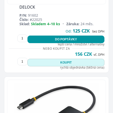
DELOCK
P/N:
91602
Číslo:
#22025
Sklad:
Skladem 4–10 ks
•
Záruka:
24 měs.
125 CZK
Od:
bez DPH
DO POPTÁVKY
lepší cena / množství / alternativy
NEBO KOUPIT ZA
156 CZK
vč. DPH
KOUPIT
rychlá objednávka (běžná cena)