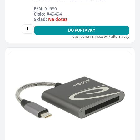
P/N:
91680
Číslo:
#49494
Sklad:
Na dotaz
DO POPTÁVKY
lepší cena / množství / alternativy