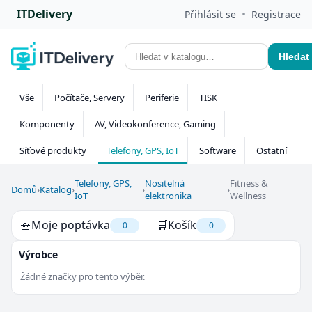
ITDelivery
•
Přihlásit se
Registrace
Hledat
Vše
Počítače, Servery
Periferie
TISK
Komponenty
AV, Videokonference, Gaming
Síťové produkty
Telefony, GPS, IoT
Software
Ostatní
Telefony, GPS,
Nositelná
Fitness &
Domů
›
Katalog
›
›
›
IoT
elektronika
Wellness
🧺
Moje poptávka
🛒
Košík
0
0
Výrobce
Žádné značky pro tento výběr.