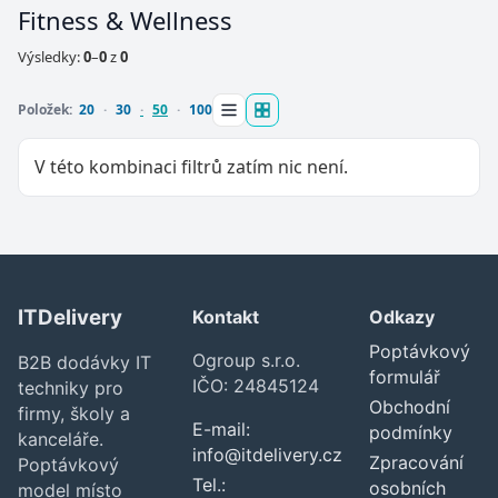
Fitness & Wellness
Výsledky:
0
–
0
z
0
Položek:
20
30
50
100
V této kombinaci filtrů zatím nic není.
ITDelivery
Kontakt
Odkazy
Zavřít
Poptávkový
Ogroup s.r.o.
B2B dodávky IT
formulář
IČO: 24845124
techniky pro
Obchodní
firmy, školy a
E-mail:
podmínky
kanceláře.
info@itdelivery.cz
Zpracování
Poptávkový
Tel.:
osobních
model místo