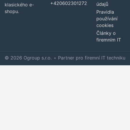
+420602301272
údajů
klasického e-
shopu.
Pravidla
používání
cookies
Články o
firemním IT
© 2026 Ogroup s.r.o.
•
Partner pro firemní IT techniku