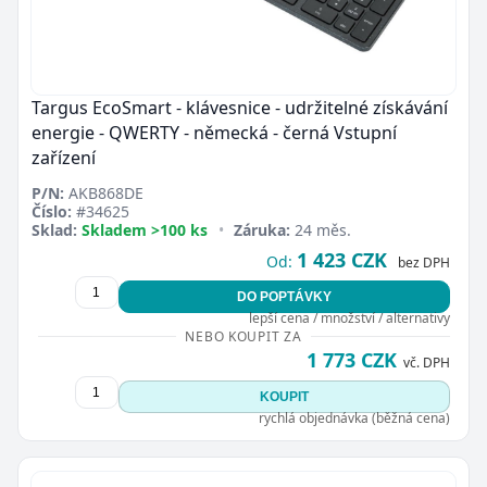
Targus EcoSmart - klávesnice - udržitelné získávání
energie - QWERTY - německá - černá Vstupní
zařízení
P/N:
AKB868DE
Číslo:
#34625
Sklad:
Skladem >100 ks
•
Záruka:
24 měs.
1 423 CZK
Od:
bez DPH
DO POPTÁVKY
lepší cena / množství / alternativy
NEBO KOUPIT ZA
1 773 CZK
vč. DPH
KOUPIT
rychlá objednávka (běžná cena)