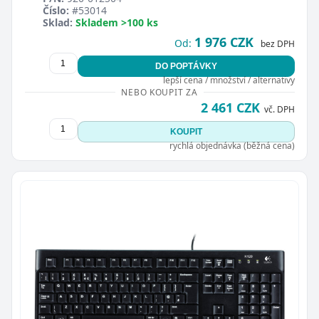
Číslo:
#53014
Sklad:
Skladem >100 ks
1 976 CZK
Od:
bez DPH
DO POPTÁVKY
lepší cena / množství / alternativy
NEBO KOUPIT ZA
2 461 CZK
vč. DPH
KOUPIT
rychlá objednávka (běžná cena)