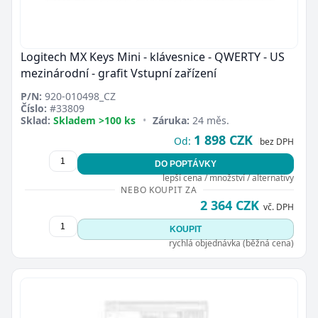
Logitech MX Keys Mini - klávesnice - QWERTY - US
mezinárodní - grafit Vstupní zařízení
P/N:
920-010498_CZ
Číslo:
#33809
Sklad:
Skladem >100 ks
•
Záruka:
24 měs.
1 898 CZK
Od:
bez DPH
DO POPTÁVKY
lepší cena / množství / alternativy
NEBO KOUPIT ZA
2 364 CZK
vč. DPH
KOUPIT
rychlá objednávka (běžná cena)