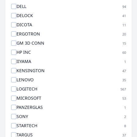
DELL
94
DELOCK
41
DICOTA
11
ERGOTRON
20
GM 3D CONN
15
HP INC
60
IIYAMA
1
KENSINGTON
47
LENOVO
35
LOGITECH
567
MICROSOFT
53
PANZERGLAS
1
SONY
2
STARTECH
8
TARGUS
37