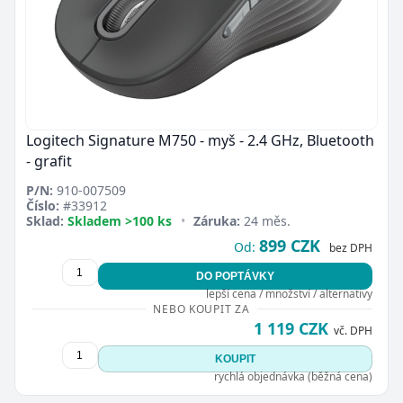
Logitech Signature M750 - myš - 2.4 GHz, Bluetooth
- grafit
P/N:
910-007509
Číslo:
#33912
Sklad:
Skladem >100 ks
•
Záruka:
24 měs.
899 CZK
Od:
bez DPH
DO POPTÁVKY
lepší cena / množství / alternativy
NEBO KOUPIT ZA
1 119 CZK
vč. DPH
KOUPIT
rychlá objednávka (běžná cena)