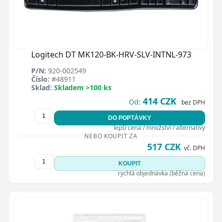
Logitech DT MK120-BK-HRV-SLV-INTNL-973
P/N:
920-002549
Číslo:
#48911
Sklad:
Skladem >100 ks
414 CZK
Od:
bez DPH
DO POPTÁVKY
lepší cena / množství / alternativy
NEBO KOUPIT ZA
517 CZK
vč. DPH
KOUPIT
rychlá objednávka (běžná cena)