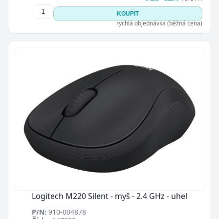
KOUPIT
rychlá objednávka (běžná cena)
Logitech M220 Silent - myš - 2.4 GHz - uhel
P/N:
910-004878