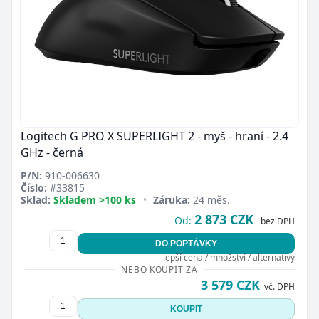
Logitech G PRO X SUPERLIGHT 2 - myš - hraní - 2.4
GHz - černá
P/N:
910-006630
Číslo:
#33815
Sklad:
Skladem >100 ks
•
Záruka:
24 měs.
2 873 CZK
Od:
bez DPH
DO POPTÁVKY
lepší cena / množství / alternativy
NEBO KOUPIT ZA
3 579 CZK
vč. DPH
KOUPIT