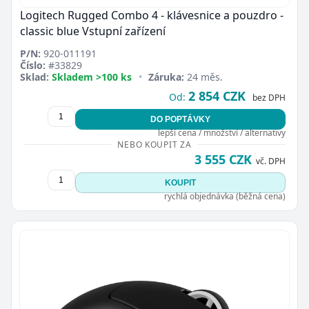
Logitech Rugged Combo 4 - klávesnice a pouzdro -
classic blue Vstupní zařízení
P/N:
920-011191
Číslo:
#33829
Sklad:
Skladem >100 ks
•
Záruka:
24 měs.
2 854 CZK
Od:
bez DPH
DO POPTÁVKY
lepší cena / množství / alternativy
NEBO KOUPIT ZA
3 555 CZK
vč. DPH
KOUPIT
rychlá objednávka (běžná cena)