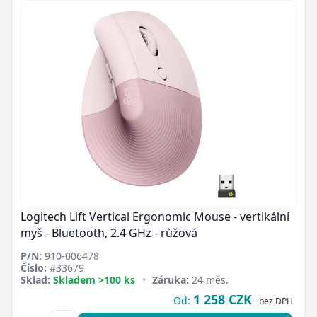
Logitech Lift Vertical Ergonomic Mouse - vertikální
myš - Bluetooth, 2.4 GHz - rùžová
P/N:
910-006478
Číslo:
#33679
Sklad:
Skladem >100 ks
•
Záruka:
24 měs.
1 258 CZK
Od:
bez DPH