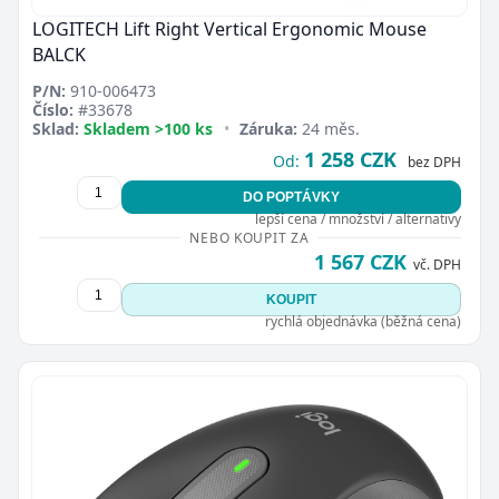
LOGITECH Lift Right Vertical Ergonomic Mouse
BALCK
P/N:
910-006473
Číslo:
#33678
Sklad:
Skladem >100 ks
•
Záruka:
24 měs.
1 258 CZK
Od:
bez DPH
DO POPTÁVKY
lepší cena / množství / alternativy
NEBO KOUPIT ZA
1 567 CZK
vč. DPH
KOUPIT
rychlá objednávka (běžná cena)