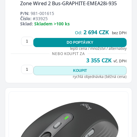
Zone Wired 2 Bus-GRAPHITE-EMEA28i-935
P/N:
981-001615
Číslo:
#33925
Sklad:
Skladem >100 ks
2 694 CZK
Od:
bez DPH
DO POPTÁVKY
lepší cena / množství / alternativy
NEBO KOUPIT ZA
3 355 CZK
vč. DPH
KOUPIT
rychlá objednávka (běžná cena)