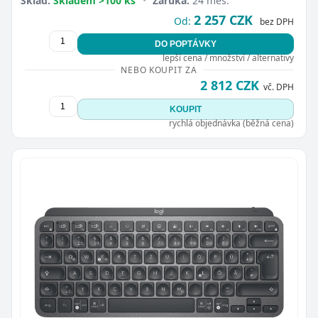
Sklad:
Skladem >100 ks
•
Záruka:
24 měs.
2 257 CZK
Od:
bez DPH
DO POPTÁVKY
lepší cena / množství / alternativy
NEBO KOUPIT ZA
2 812 CZK
vč. DPH
KOUPIT
rychlá objednávka (běžná cena)