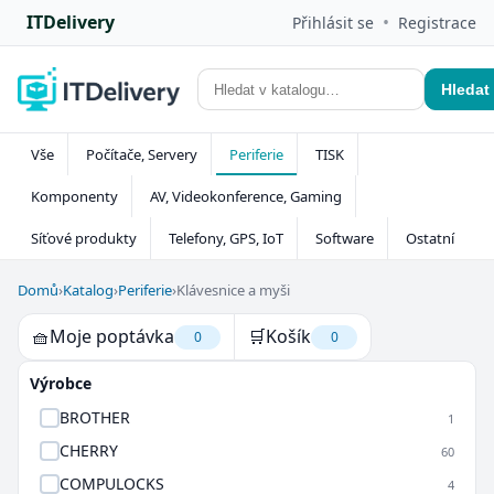
ITDelivery
•
Přihlásit se
Registrace
Hledat
Vše
Počítače, Servery
Periferie
TISK
Komponenty
AV, Videokonference, Gaming
Síťové produkty
Telefony, GPS, IoT
Software
Ostatní
Domů
›
Katalog
›
Periferie
›
Klávesnice a myši
🧺
Moje poptávka
🛒
Košík
0
0
Výrobce
BROTHER
1
CHERRY
60
COMPULOCKS
4