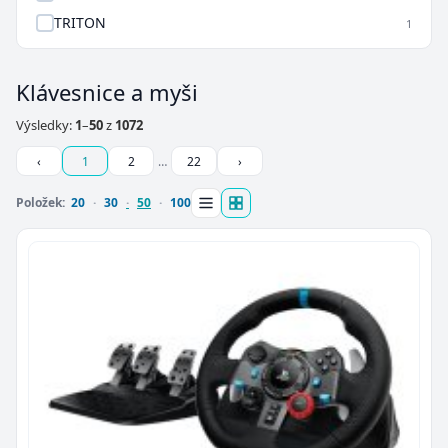
TRITON
1
Klávesnice a myši
Výsledky:
1
–
50
z
1072
‹
1
2
…
22
›
Položek:
20
30
50
100