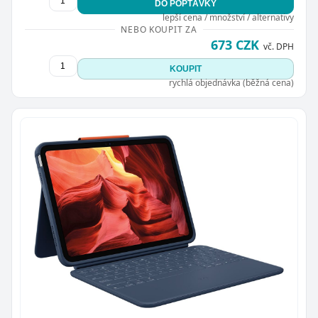
DO POPTÁVKY
lepší cena / množství / alternativy
NEBO KOUPIT ZA
673 CZK
vč. DPH
KOUPIT
rychlá objednávka (běžná cena)