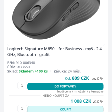
Logitech Signature M650 L for Business - myš - 2.4
GHz, Bluetooth - grafit
P/N:
910-006348
Číslo:
#33650
Sklad:
Skladem >100 ks
•
Záruka:
24 měs.
809 CZK
Od:
bez DPH
DO POPTÁVKY
lepší cena / množství / alternativy
NEBO KOUPIT ZA
1 008 CZK
vč. DPH
KOUPIT