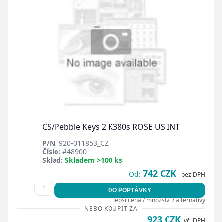
CS/Pebble Keys 2 K380s ROSE US INT
P/N:
920-011853_CZ
Číslo:
#48900
Sklad:
Skladem >100 ks
742 CZK
Od:
bez DPH
DO POPTÁVKY
lepší cena / množství / alternativy
NEBO KOUPIT ZA
923 CZK
vč. DPH