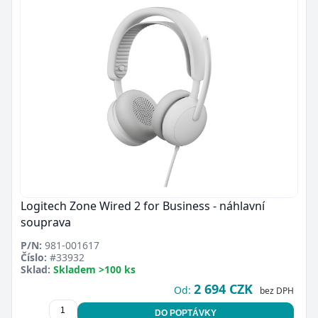
Logitech Zone Wired 2 for Business - náhlavní
souprava
P/N:
981-001617
Číslo:
#33932
Sklad:
Skladem >100 ks
2 694 CZK
Od:
bez DPH
DO POPTÁVKY