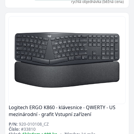
rychlá objednávka (běžná cena)
Zavřít
Logitech ERGO K860 - klávesnice - QWERTY - US
mezinárodní - grafit Vstupní zařízení
P/N:
920-010108_CZ
Číslo:
#33810