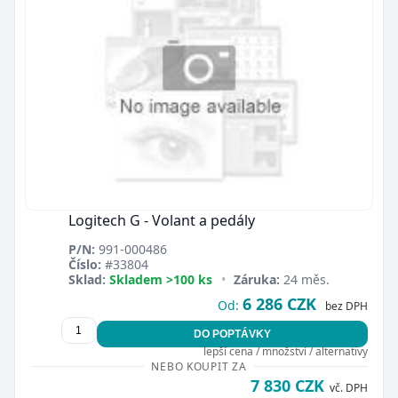
Logitech G - Volant a pedály
P/N:
991-000486
Číslo:
#33804
Sklad:
Skladem >100 ks
•
Záruka:
24 měs.
6 286 CZK
Od:
bez DPH
DO POPTÁVKY
lepší cena / množství / alternativy
NEBO KOUPIT ZA
7 830 CZK
vč. DPH