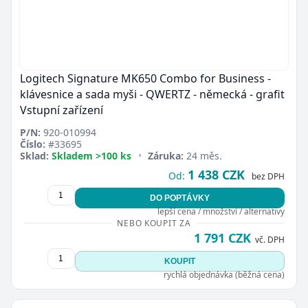
Logitech Signature MK650 Combo for Business -
klávesnice a sada myši - QWERTZ - německá - grafit
Vstupní zařízení
P/N:
920-010994
Číslo:
#33695
Sklad:
Skladem >100 ks
•
Záruka:
24 měs.
1 438 CZK
Od:
bez DPH
DO POPTÁVKY
lepší cena / množství / alternativy
NEBO KOUPIT ZA
1 791 CZK
vč. DPH
KOUPIT
rychlá objednávka (běžná cena)