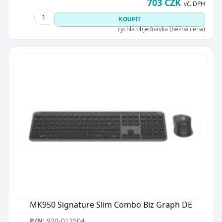
703 CZK
vč. DPH
KOUPIT
rychlá objednávka (běžná cena)
MK950 Signature Slim Combo Biz Graph DE
P/N:
920-012504