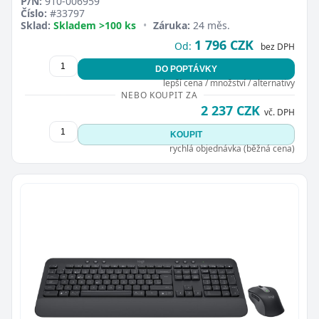
P/N:
910-006959
Číslo:
#33797
Sklad:
Skladem >100 ks
•
Záruka:
24 měs.
1 796 CZK
Od:
bez DPH
DO POPTÁVKY
lepší cena / množství / alternativy
NEBO KOUPIT ZA
2 237 CZK
vč. DPH
KOUPIT
rychlá objednávka (běžná cena)