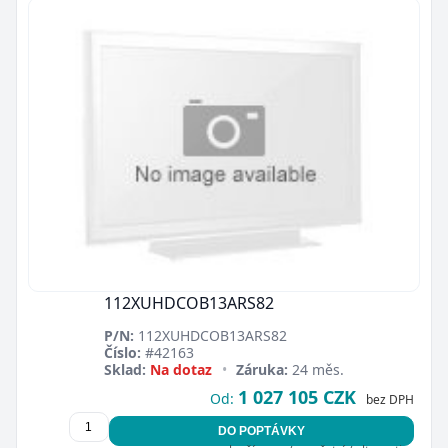
112XUHDCOB13ARS82
P/N:
112XUHDCOB13ARS82
Číslo:
#42163
Sklad:
Na dotaz
•
Záruka:
24 měs.
1 027 105 CZK
Od:
bez DPH
DO POPTÁVKY