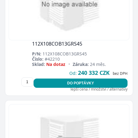
112X108COB13GRS45
P/N:
112X108COB13GRS45
Číslo:
#42210
Sklad:
Na dotaz
•
Záruka:
24 měs.
240 332 CZK
Od:
bez DPH
DO POPTÁVKY
lepší cena / množství / alternativy