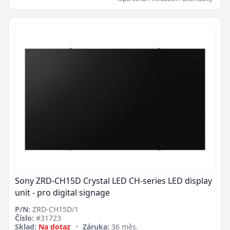
Sony ZRD-CH15D Crystal LED CH-series LED display
unit - pro digital signage
P/N:
ZRD-CH15D/1
Číslo:
#31723
Sklad:
Na dotaz
•
Záruka:
36 měs.