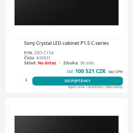
Sony Crystal LED cabinet P1.5 C-series
P/N:
ZRD-C15A
Číslo:
#39931
Sklad:
Na dotaz
•
Záruka:
36 měs.
100 521 CZK
Od:
bez DPH
DO POPTÁVKY
lepší cena / množství / alternativy