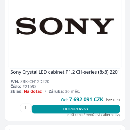
Sony Crystal LED cabinet P1.2 CH-series (8x8) 220"
P/N:
ZRK-CH12D220
Číslo:
#21593
Sklad:
Na dotaz
•
Záruka:
36 měs.
7 692 091 CZK
Od:
bez DPH
DO POPTÁVKY
lepší cena / množství / alternativy