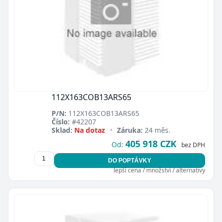
112X163COB13ARS65
P/N:
112X163COB13ARS65
Číslo:
#42207
Sklad:
Na dotaz
•
Záruka:
24 měs.
405 918 CZK
Od:
bez DPH
DO POPTÁVKY
lepší cena / množství / alternativy