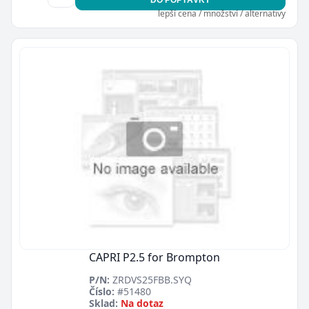
lepší cena / množství / alternativy
CAPRI P2.5 for Brompton
P/N:
ZRDVS25FBB.SYQ
Číslo:
#51480
Sklad:
Na dotaz