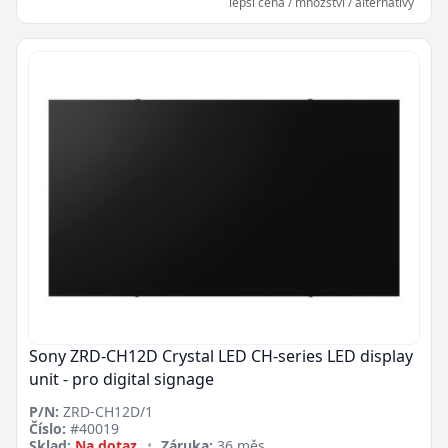
lepší cena / množství / alternativy
Sony ZRD-CH12D Crystal LED CH-series LED display
unit - pro digital signage
P/N:
ZRD-CH12D/1
Číslo:
#40019
Sklad:
Na dotaz
•
Záruka:
36 měs.