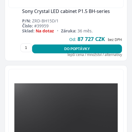
Sony Crystal LED cabinet P1.5 BH-series
P/N:
ZRD-BH15D/1
Číslo:
#39959
Sklad:
Na dotaz
•
Záruka:
36 měs.
87 727 CZK
Od:
bez DPH
DO POPTÁVKY
lepší cena / množství / alternativy