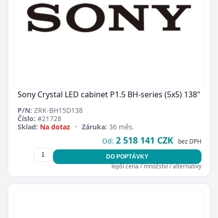
Sony Crystal LED cabinet P1.5 BH-series (5x5) 138"
P/N:
ZRK-BH15D138
Číslo:
#21728
Sklad:
Na dotaz
•
Záruka:
36 měs.
2 518 141 CZK
Od:
bez DPH
DO POPTÁVKY
lepší cena / množství / alternativy