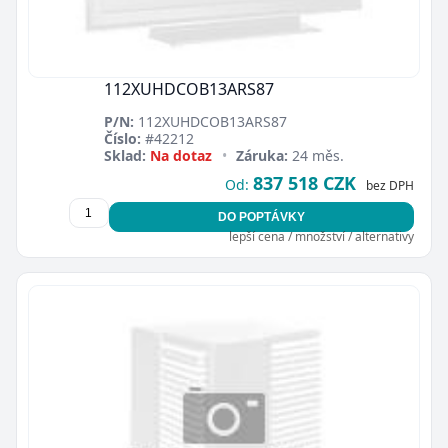
112XUHDCOB13ARS87
P/N:
112XUHDCOB13ARS87
Číslo:
#42212
Sklad:
Na dotaz
•
Záruka:
24 měs.
837 518 CZK
Od:
bez DPH
DO POPTÁVKY
lepší cena / množství / alternativy