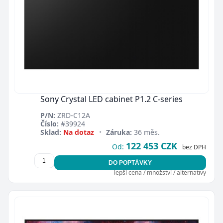
Sony Crystal LED cabinet P1.2 C-series
P/N:
ZRD-C12A
Číslo:
#39924
Sklad:
Na dotaz
•
Záruka:
36 měs.
122 453 CZK
Od:
bez DPH
DO POPTÁVKY
lepší cena / množství / alternativy