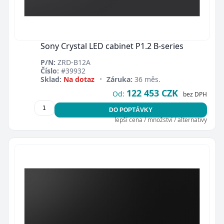
Sony Crystal LED cabinet P1.2 B-series
P/N:
ZRD-B12A
Číslo:
#39932
Zavřít
Sklad:
Na dotaz
•
Záruka:
36 měs.
122 453 CZK
Od:
bez DPH
DO POPTÁVKY
lepší cena / množství / alternativy