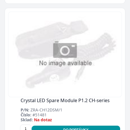
Crystal LED Spare Module P1.2 CH-series
P/N:
ZRA-CH12DSM/1
Číslo:
#51481
Sklad:
Na dotaz
DO POPTÁVKY