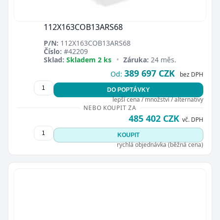
112X163COB13ARS68
P/N:
112X163COB13ARS68
Číslo:
#42209
Sklad:
Skladem 2 ks
•
Záruka:
24 měs.
389 697 CZK
Od:
bez DPH
DO POPTÁVKY
lepší cena / množství / alternativy
NEBO KOUPIT ZA
485 402 CZK
vč. DPH
KOUPIT
rychlá objednávka (běžná cena)