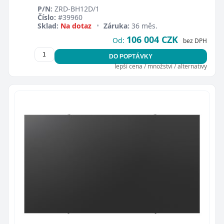
P/N:
ZRD-BH12D/1
Číslo:
#39960
Sklad:
Na dotaz
•
Záruka:
36 měs.
106 004 CZK
Od:
bez DPH
DO POPTÁVKY
lepší cena / množství / alternativy