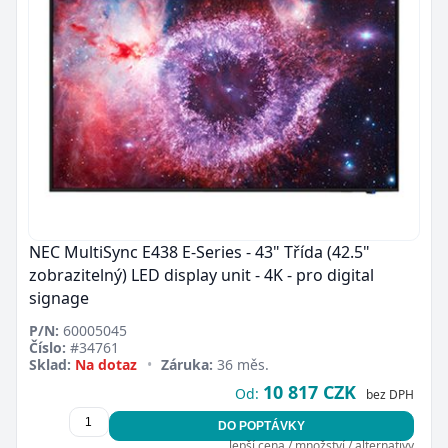
NEC MultiSync E438 E-Series - 43" Třída (42.5"
zobrazitelný) LED display unit - 4K - pro digital
signage
P/N:
60005045
Číslo:
#34761
Sklad:
Na dotaz
•
Záruka:
36 měs.
10 817 CZK
Od:
bez DPH
DO POPTÁVKY
lepší cena / množství / alternativy