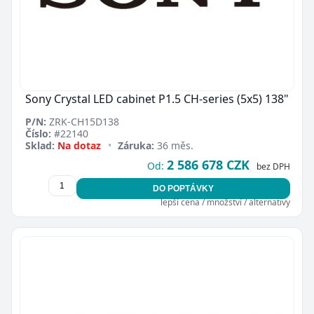
Sony Crystal LED cabinet P1.5 CH-series (5x5) 138"
P/N:
ZRK-CH15D138
Číslo:
#22140
Sklad:
Na dotaz
•
Záruka:
36 měs.
2 586 678 CZK
Od:
bez DPH
DO POPTÁVKY
lepší cena / množství / alternativy