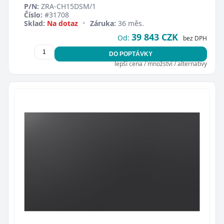
P/N:
ZRA-CH15DSM/1
Číslo:
#31708
Sklad:
Na dotaz
•
Záruka:
36 měs.
39 843 CZK
Od:
bez DPH
DO POPTÁVKY
lepší cena / množství / alternativy