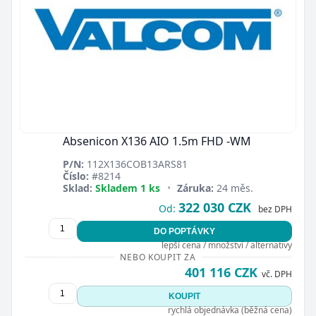
Absenicon X136 AIO 1.5m FHD -WM
P/N:
112X136COB13ARS81
Číslo:
#8214
Sklad:
Skladem 1 ks
•
Záruka:
24 měs.
322 030 CZK
Od:
bez DPH
DO POPTÁVKY
lepší cena / množství / alternativy
NEBO KOUPIT ZA
401 116 CZK
vč. DPH
KOUPIT
rychlá objednávka (běžná cena)