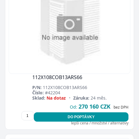
112X108COB13ARS66
P/N:
112X108COB13ARS66
Číslo:
#42204
Sklad:
Na dotaz
•
Záruka:
24 měs.
270 160 CZK
Od:
bez DPH
DO POPTÁVKY
lepší cena / množství / alternativy