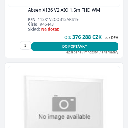
Absen X136 V2 AIO 1.5m FHD WM
P/N:
112X1V2COB13ARS19
Číslo:
#46443
Sklad:
Na dotaz
376 288 CZK
Od:
bez DPH
DO POPTÁVKY
lepší cena / množství / alternativy