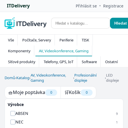
ITDelivery
•
Přihlásit se
Registrace
Hledat
Vše
Počítače, Servery
Periferie
TISK
Komponenty
AV, Videokonference, Gaming
Síťové produkty
Telefony, GPS, IoT
Software
Ostatní
AV, Videokonference,
Profesionální
LED
Domů
›
Katalog
›
›
›
Gaming
displeje
displeje
🧺
Moje poptávka
🛒
Košík
0
0
Výrobce
ABSEN
9
NEC
1