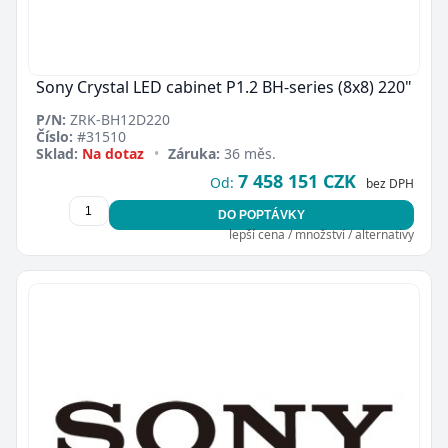
Sony Crystal LED cabinet P1.2 BH-series (8x8) 220"
P/N:
ZRK-BH12D220
Číslo:
#31510
Sklad:
Na dotaz
•
Záruka:
36 měs.
7 458 151 CZK
Od:
bez DPH
DO POPTÁVKY
lepší cena / množství / alternativy