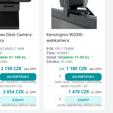
bex Desk Camera -
Kensington W2000 -
ra
webkamera
SKCAMD-C-WW
P/N:
K81175WW
6
Číslo:
#28887
adem 51–100 ks
•
Sklad:
Skladem 11–50 ks
•
 měs.
Záruka:
24 měs.
2 130 CZK
1 180 CZK
Od:
bez DPH
bez DPH
DO POPTÁVKY
DO POPTÁVKY
ena / množství / alternativy
lepší cena / množství / alternativy
BO KOUPIT ZA
NEBO KOUPIT ZA
2 654 CZK
1 470 CZK
vč. DPH
vč. DPH
KOUPIT
KOUPIT
á objednávka (běžná cena)
rychlá objednávka (běžná cena)