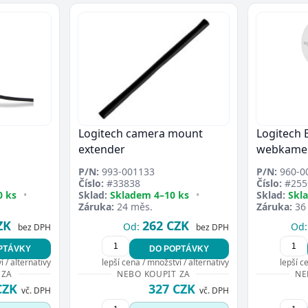
Logitech camera mount
Logitech 
extender
webkame
P/N:
993-001133
P/N:
960-0
Číslo:
#33838
Číslo:
#255
0 ks
•
Sklad:
Skladem 4–10 ks
•
Sklad:
Skl
Záruka:
24 měs.
Záruka:
36
ZK
262 CZK
Od:
Od:
bez DPH
bez DPH
PTÁVKY
DO POPTÁVKY
 / alternativy
lepší cena / množství / alternativy
lepší c
 ZA
NEBO KOUPIT ZA
NE
CZK
327 CZK
vč. DPH
vč. DPH