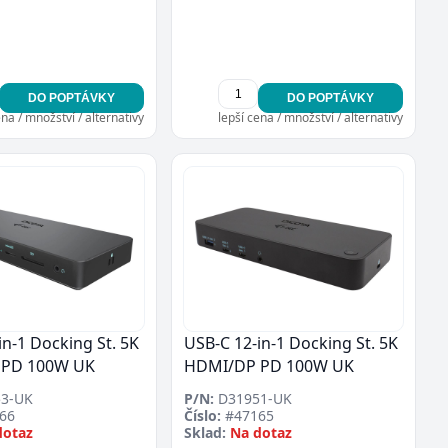
DO POPTÁVKY
DO POPTÁVKY
ena / množství / alternativy
lepší cena / množství / alternativy
in-1 Docking St. 5K
USB-C 12-in-1 Docking St. 5K
 PD 100W UK
HDMI/DP PD 100W UK
3-UK
P/N:
D31951-UK
66
Číslo:
#47165
dotaz
Sklad:
Na dotaz