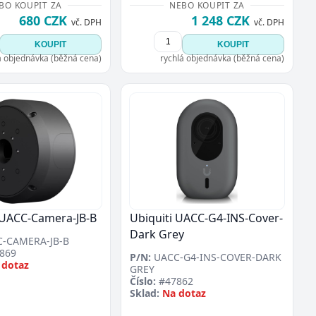
BO KOUPIT ZA
NEBO KOUPIT ZA
680 CZK
1 248 CZK
vč. DPH
vč. DPH
KOUPIT
KOUPIT
á objednávka (běžná cena)
rychlá objednávka (běžná cena)
 UACC-Camera-JB-B
Ubiquiti UACC-G4-INS-Cover-
Dark Grey
-CAMERA-JB-B
869
P/N:
UACC-G4-INS-COVER-DARK
 dotaz
GREY
Číslo:
#47862
Sklad:
Na dotaz