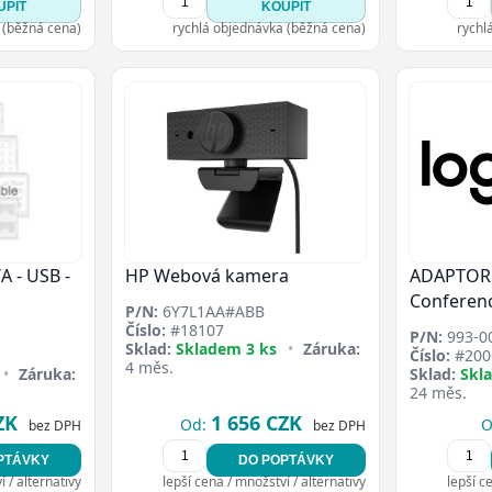
UPIT
KOUPIT
Přejít do poptávky
Zavřít
 (běžná cena)
rychlá objednávka (běžná cena)
rychl
 - USB -
HP Webová kamera
ADAPTOR 
Conferen
P/N:
6Y7L1AA#ABB
Číslo:
#18107
P/N:
993-0
Sklad:
Skladem 3 ks
•
Záruka:
Číslo:
#200
4 měs.
•
Záruka:
Sklad:
Skl
24 měs.
ZK
1 656 CZK
Od:
O
bez DPH
bez DPH
PTÁVKY
DO POPTÁVKY
 / alternativy
lepší cena / množství / alternativy
lepší c