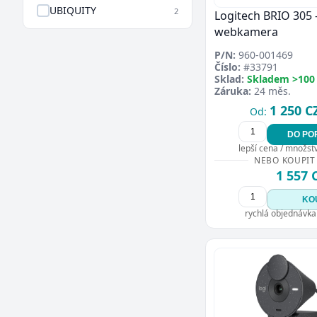
UBIQUITY
2
Logitech BRIO 305 
webkamera
P/N:
960-001469
Číslo:
#33791
Sklad:
Skladem >100
Záruka:
24 měs.
1 250 C
Od:
DO PO
lepší cena / množství
NEBO KOUPIT
1 557 
KO
rychlá objednávka