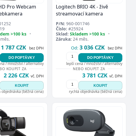
 HD Pro Webcam
Logitech BRIO 4K - živě
webkamera
streamovací kamera
01252
P/N:
960-001746
19
Číslo:
#25924
adem >100 ks
•
Sklad:
Skladem >100 ks
•
 měs.
Záruka:
24 měs.
1 787 CZK
3 036 CZK
Od:
bez DPH
bez DPH
DO POPTÁVKY
DO POPTÁVKY
ena / množství / alternativy
lepší cena / množství / alternativy
BO KOUPIT ZA
NEBO KOUPIT ZA
2 226 CZK
3 781 CZK
vč. DPH
vč. DPH
KOUPIT
KOUPIT
á objednávka (běžná cena)
rychlá objednávka (běžná cena)