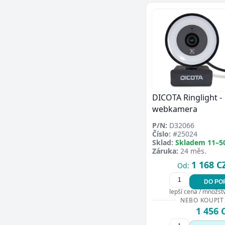
DICOTA Ringlight -
webkamera
P/N:
D32066
Číslo:
#25024
Sklad:
Skladem 11–5
Záruka:
24 měs.
1 168 C
Od:
DO PO
lepší cena / množství
NEBO KOUPIT
1 456 