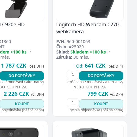
 C920e HD
Logitech HD Webcam C270 -
webkamera
01360
P/N:
960-001063
47
Číslo:
#25029
adem >100 ks
•
Sklad:
Skladem >100 ks
•
 měs.
Záruka:
36 měs.
1 787 CZK
641 CZK
Od:
bez DPH
bez DPH
DO POPTÁVKY
DO POPTÁVKY
ena / množství / alternativy
lepší cena / množství / alternativy
BO KOUPIT ZA
NEBO KOUPIT ZA
2 226 CZK
799 CZK
vč. DPH
vč. DPH
KOUPIT
KOUPIT
á objednávka (běžná cena)
rychlá objednávka (běžná cena)