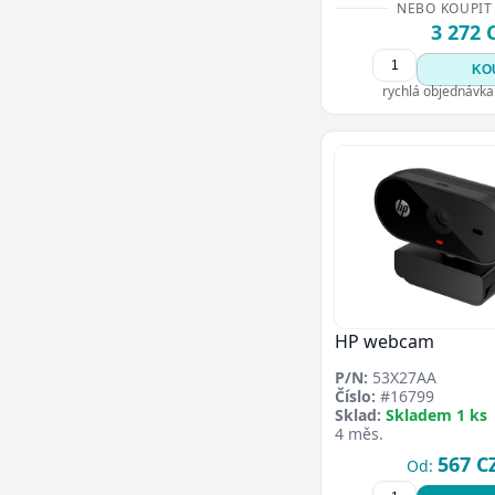
NEBO KOUPIT
3 272 
KO
rychlá objednávka
HP webcam
P/N:
53X27AA
Číslo:
#16799
Sklad:
Skladem 1 ks
4 měs.
567 C
Od: