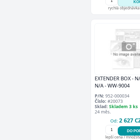
KO
rychlá objednávka
EXTENDER BOX - N/A
N/A - WW-9004
P/N:
952-000034
Číslo:
#20073
Sklad:
Skladem 3 ks
24 měs.
2 627 C
Od:
DO PO
lepší cena / množství