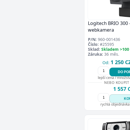
Logitech BRIO 300 
webkamera
P/N:
960-001436
Číslo:
#25595
Sklad:
Skladem >100
Záruka:
36 měs.
1 250 C
Od:
DO PO
lepší cena / množství
NEBO KOUPIT
1 557 
KO
rychlá objednávka