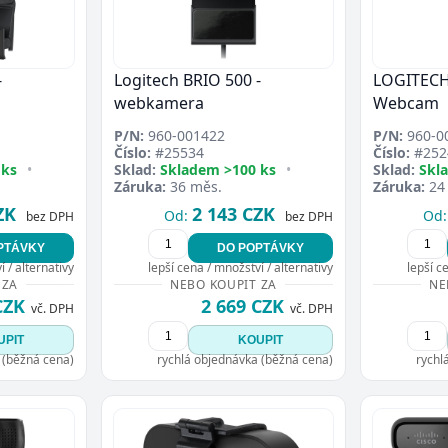
-
Logitech BRIO 500 -
LOGITECH
webkamera
Webcam
P/N:
960-001422
P/N:
960-0
Číslo:
#25534
Číslo:
#252
 ks
•
Sklad:
Skladem >100 ks
•
Sklad:
Skl
Záruka:
36 měs.
Záruka:
24
ZK
2 143 CZK
Od:
Od:
bez DPH
bez DPH
PTÁVKY
DO POPTÁVKY
 / alternativy
lepší cena / množství / alternativy
lepší c
 ZA
NEBO KOUPIT ZA
NE
CZK
2 669 CZK
vč. DPH
vč. DPH
UPIT
KOUPIT
 (běžná cena)
rychlá objednávka (běžná cena)
rychl