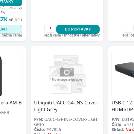
PTÁVKY
 / alternativy
 ZA
CZK
vč. DPH
UPIT
DO POPTÁVKY
 (běžná cena)
lepší cena / množství / alternativy
lepší c
mera-AM-B
Ubiquiti UACC-G4-INS-Cover-
USB-C 12-
Light Grey
HDMI/DP
AM-B
P/N:
UACC-G4-INS-COVER-LIGHT
P/N:
D3195
GREY
Číslo:
#471
Číslo:
#47856
Sklad:
Na 