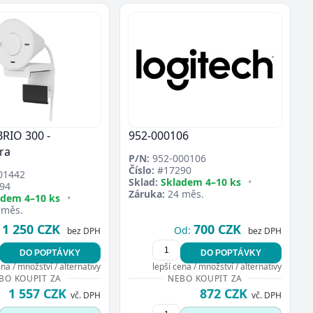
BRIO 300 -
952-000106
ra
P/N:
952-000106
Číslo:
#17290
01442
Sklad:
Skladem 4–10 ks
•
94
Záruka:
24 měs.
adem 4–10 ks
•
 měs.
1 250 CZK
700 CZK
Od:
bez DPH
bez DPH
DO POPTÁVKY
DO POPTÁVKY
ena / množství / alternativy
lepší cena / množství / alternativy
BO KOUPIT ZA
NEBO KOUPIT ZA
1 557 CZK
872 CZK
vč. DPH
vč. DPH