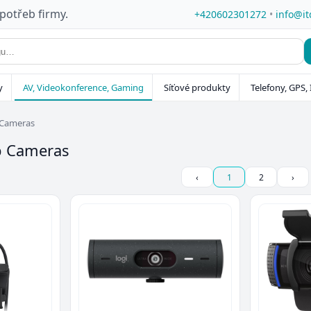
 potřeb firmy.
+420602301272
•
info@it
y
AV, Videokonference, Gaming
Síťové produkty
Telefony, GPS, 
 Cameras
b Cameras
‹
1
2
›