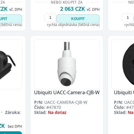
 ZA
NEBO KOUPIT ZA
NE
CZK
2 063 CZK
vč. DPH
vč. DPH
UPIT
KOUPIT
 (běžná cena)
rychlá objednávka (běžná cena)
rychl
Ubiquiti UACC-Camera-CJB-W
Ubiquiti
P/N:
UACC-CAMERA-CJB-W
P/N:
UACC
Číslo:
#47870
Číslo:
#47
•
Záruka:
Sklad:
Na dotaz
Sklad:
Na
ZK
bez DPH