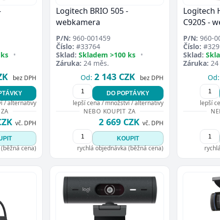
-
Logitech BRIO 505 -
Logitech
webkamera
C920S - 
P/N:
960-001459
P/N:
960-0
Číslo:
#33764
Číslo:
#329
 ks
•
Sklad:
Skladem >100 ks
•
Sklad:
Skl
Záruka:
24 měs.
Záruka:
24
ZK
2 143 CZK
Od:
Od:
bez DPH
bez DPH
PTÁVKY
DO POPTÁVKY
 / alternativy
lepší cena / množství / alternativy
lepší c
 ZA
NEBO KOUPIT ZA
NE
CZK
2 669 CZK
vč. DPH
vč. DPH
UPIT
KOUPIT
 (běžná cena)
rychlá objednávka (běžná cena)
rychl