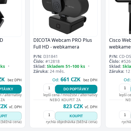
HD
DICOTA Webcam PRO Plus
Cisco We
Full HD - webkamera
webkame
P/N:
D31841
P/N:
CD-D
Číslo:
#12818
Číslo:
#526
 ks
•
Sklad:
Skladem 51–100 ks
•
Sklad:
Skl
Záruka:
24 měs.
Záruka:
12
ZK
661 CZK
Od:
Od:
bez DPH
bez DPH
PTÁVKY
DO POPTÁVKY
 / alternativy
lepší cena / množství / alternativy
lepší c
 ZA
NEBO KOUPIT ZA
NE
CZK
823 CZK
vč. DPH
vč. DPH
UPIT
KOUPIT
 (běžná cena)
rychlá objednávka (běžná cena)
rychl