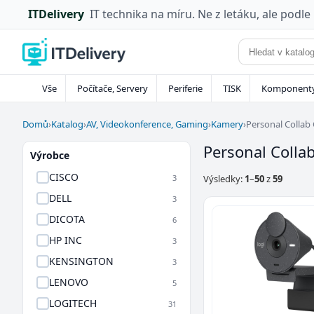
ITDelivery
IT technika na míru. Ne z letáku, ale podle
Vše
Počítače, Servery
Periferie
TISK
Komponent
Domů
›
Katalog
›
AV, Videokonference, Gaming
›
Kamery
›
Personal Collab
Personal Colla
Výrobce
CISCO
3
Výsledky:
1
–
50
z
59
DELL
3
DICOTA
6
HP INC
3
KENSINGTON
3
LENOVO
5
LOGITECH
31