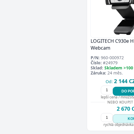
LOGITECH C930e 
Webcam
P/N:
960-000972
Číslo:
#24979
Sklad:
Skladem >100
Záruka:
24 měs.
2 144 C
Od:
DO PO
lepší cena / množství
NEBO KOUPIT
2 670 
KO
rychlá objednávka