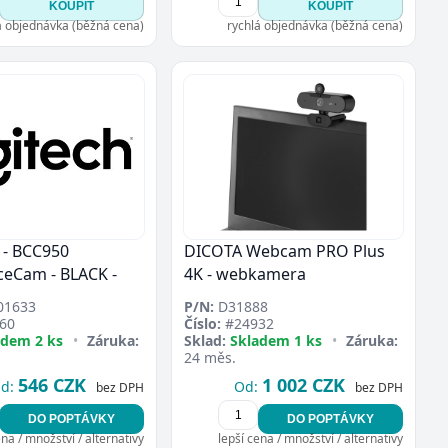
KOUPIT
KOUPIT
á objednávka (běžná cena)
rychlá objednávka (běžná cena)
- BCC950
DICOTA Webcam PRO Plus
ceCam - BLACK -
4K - webkamera
01633
P/N:
D31888
60
Číslo:
#24932
adem 2 ks
•
Záruka:
Sklad:
Skladem 1 ks
•
Záruka:
24 měs.
546 CZK
1 002 CZK
d:
Od:
bez DPH
bez DPH
DO POPTÁVKY
DO POPTÁVKY
ena / množství / alternativy
lepší cena / množství / alternativy