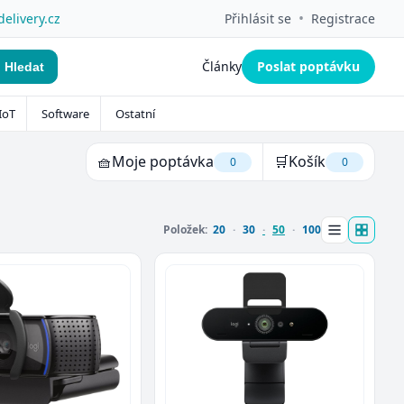
•
delivery.cz
Přihlásit se
Registrace
Články
Poslat poptávku
Hledat
IoT
Software
Ostatní
🧺
Moje poptávka
🛒
Košík
0
0
Položek:
20
30
50
100