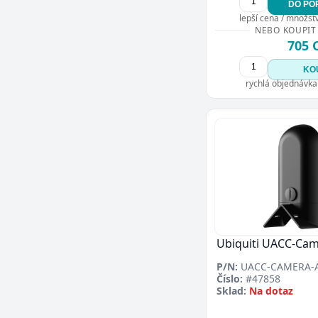
DO PO
lepší cena / množství
NEBO KOUPIT
705 
KO
rychlá objednávka
Ubiquiti UACC-Ca
P/N:
UACC-CAMERA-
Číslo:
#47858
Sklad:
Na dotaz