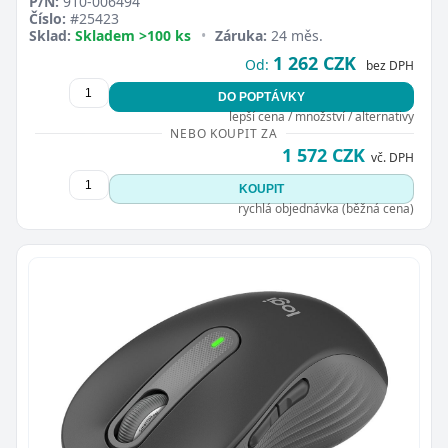
P/N:
910-006494
Číslo:
#25423
Sklad:
Skladem >100 ks
•
Záruka:
24 měs.
1 262 CZK
Od:
bez DPH
DO POPTÁVKY
lepší cena / množství / alternativy
NEBO KOUPIT ZA
1 572 CZK
vč. DPH
KOUPIT
rychlá objednávka (běžná cena)