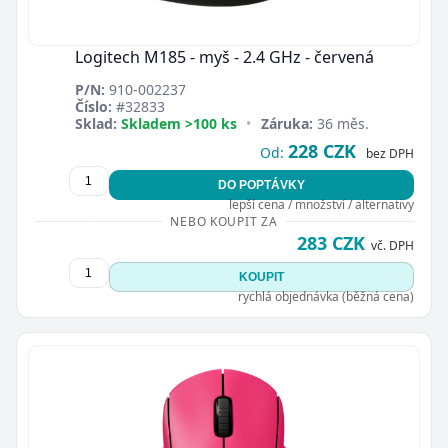
Logitech M185 - myš - 2.4 GHz - červená
P/N:
910-002237
Číslo:
#32833
Sklad:
Skladem >100 ks
•
Záruka:
36 měs.
228 CZK
Od:
bez DPH
DO POPTÁVKY
lepší cena / množství / alternativy
NEBO KOUPIT ZA
283 CZK
vč. DPH
KOUPIT
rychlá objednávka (běžná cena)