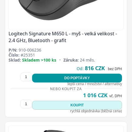
Logitech Signature M650 L - myš - velká velikost -
2.4 GHz, Bluetooth - grafit
P/N:
910-006236
Číslo:
#25351
Sklad:
Skladem >100 ks
•
Záruka:
24 měs.
816 CZK
Od:
bez DPH
DO POPTÁVKY
lepší cena / množství / alternativy
NEBO KOUPIT ZA
1 016 CZK
vč. DPH
KOUPIT
rychlá objednávka (běžná cena)