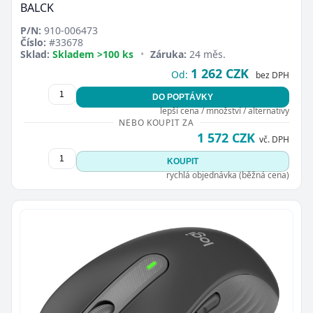
BALCK
P/N:
910-006473
Číslo:
#33678
Sklad:
Skladem >100 ks
•
Záruka:
24 měs.
1 262 CZK
Od:
bez DPH
DO POPTÁVKY
lepší cena / množství / alternativy
NEBO KOUPIT ZA
1 572 CZK
vč. DPH
KOUPIT
rychlá objednávka (běžná cena)