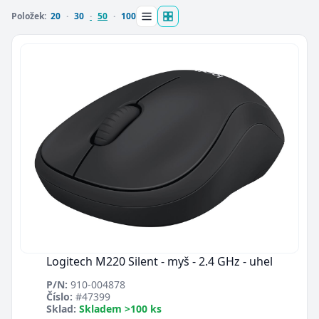
Položek:
20
30
50
100
Logitech M220 Silent - myš - 2.4 GHz - uhel
P/N:
910-004878
Číslo:
#47399
Sklad:
Skladem >100 ks