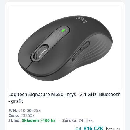
Logitech Signature M650 - myš - 2.4 GHz, Bluetooth
- grafit
P/N:
910-006253
Číslo:
#33607
Sklad:
Skladem >100 ks
•
Záruka:
24 měs.
816 CZK
Od:
bez DPH