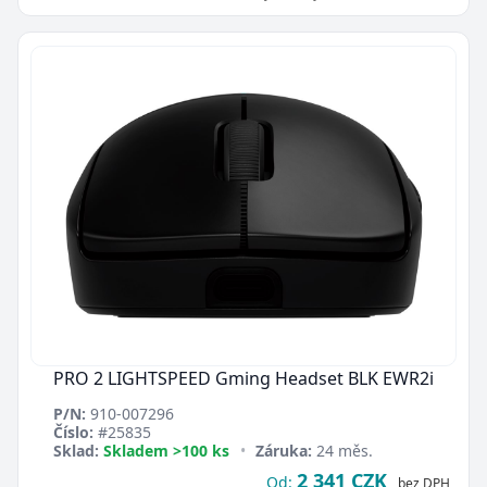
PRO 2 LIGHTSPEED Gming Headset BLK EWR2i
P/N:
910-007296
Číslo:
#25835
Sklad:
Skladem >100 ks
•
Záruka:
24 měs.
2 341 CZK
Od:
bez DPH