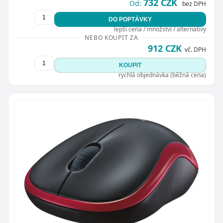
732 CZK
Od:
bez DPH
DO POPTÁVKY
lepší cena / množství / alternativy
NEBO KOUPIT ZA
912 CZK
vč. DPH
KOUPIT
rychlá objednávka (běžná cena)