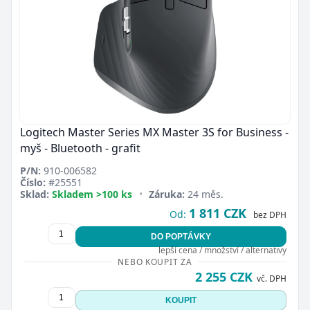
Logitech Master Series MX Master 3S for Business -
myš - Bluetooth - grafit
P/N:
910-006582
Číslo:
#25551
Sklad:
Skladem >100 ks
•
Záruka:
24 měs.
1 811 CZK
Od:
bez DPH
DO POPTÁVKY
lepší cena / množství / alternativy
NEBO KOUPIT ZA
2 255 CZK
vč. DPH
KOUPIT