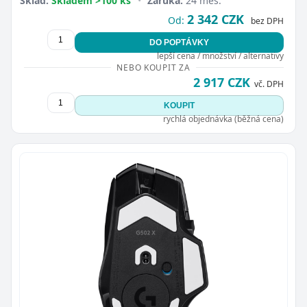
Sklad:
Skladem >100 ks
•
Záruka:
24 měs.
2 342 CZK
Od:
bez DPH
DO POPTÁVKY
lepší cena / množství / alternativy
NEBO KOUPIT ZA
2 917 CZK
vč. DPH
KOUPIT
rychlá objednávka (běžná cena)