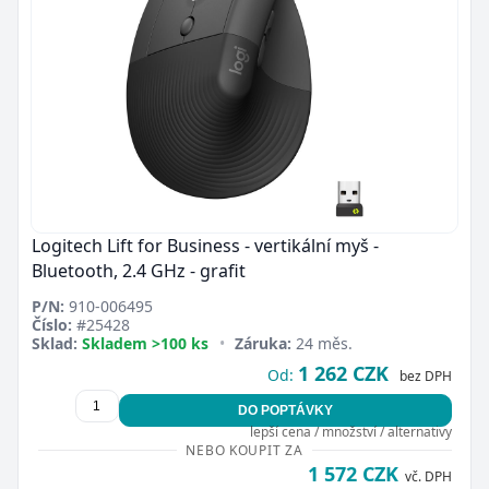
Logitech Lift for Business - vertikální myš -
Bluetooth, 2.4 GHz - grafit
P/N:
910-006495
Číslo:
#25428
Sklad:
Skladem >100 ks
•
Záruka:
24 měs.
1 262 CZK
Od:
bez DPH
DO POPTÁVKY
lepší cena / množství / alternativy
NEBO KOUPIT ZA
1 572 CZK
vč. DPH