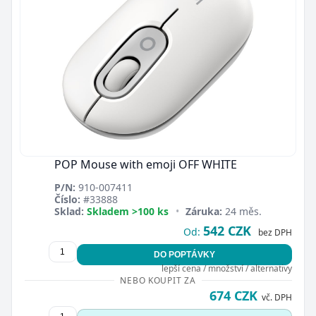
POP Mouse with emoji OFF WHITE
P/N:
910-007411
Číslo:
#33888
Sklad:
Skladem >100 ks
•
Záruka:
24 měs.
542 CZK
Od:
bez DPH
DO POPTÁVKY
lepší cena / množství / alternativy
NEBO KOUPIT ZA
674 CZK
vč. DPH