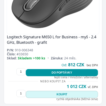
Logitech Signature M650 L for Business - myš - 2.4
GHz, Bluetooth - grafit
P/N:
910-006348
Číslo:
#33650
Sklad:
Skladem >100 ks
•
Záruka:
24 měs.
812 CZK
Od:
bez DPH
DO POPTÁVKY
lepší cena / množství / alternativy
NEBO KOUPIT ZA
1 012 CZK
vč. DPH
KOUPIT
rychlá objednávka (běžná cena)