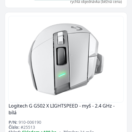
rychlá objednávka (běžná cena)
Logitech G G502 X LIGHTSPEED - myš - 2.4 GHz -
bílá
P/N:
910-006190
Číslo:
#25513