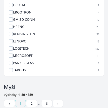
DICOTA
9
ERGOTRON
4
GM 3D CONN
12
HP INC
25
KENSINGTON
31
LENOVO
15
LOGITECH
152
MICROSOFT
15
PANZERGLAS
1
TARGUS
8
Myši
Výsledky:
1
–
50
z
359
‹
1
2
…
8
›