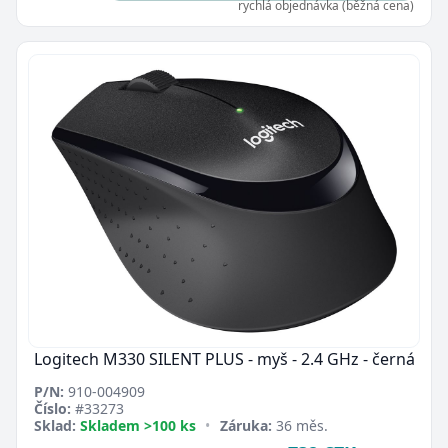
rychlá objednávka (běžná cena)
Logitech M330 SILENT PLUS - myš - 2.4 GHz - černá
P/N:
910-004909
Číslo:
#33273
Sklad:
Skladem >100 ks
•
Záruka:
36 měs.