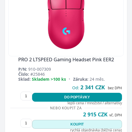
Zavřít
PRO 2 LTSPEED Gaming Headset Pink EER2
P/N:
910-007309
Číslo:
#25846
Sklad:
Skladem >100 ks
•
Záruka:
24 měs.
2 341 CZK
Od:
bez DPH
DO POPTÁVKY
lepší cena / množství / alternativy
NEBO KOUPIT ZA
2 915 CZK
vč. DPH
KOUPIT
rychlá objednávka (běžná cena)