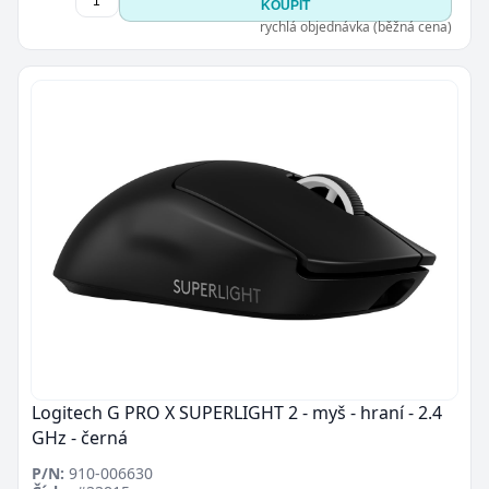
KOUPIT
rychlá objednávka (běžná cena)
Logitech G PRO X SUPERLIGHT 2 - myš - hraní - 2.4
GHz - černá
P/N:
910-006630