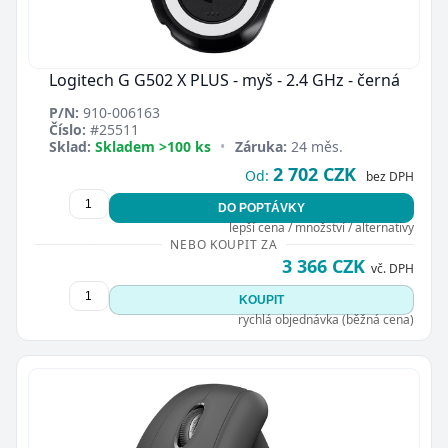
Logitech G G502 X PLUS - myš - 2.4 GHz - černá
P/N:
910-006163
Číslo:
#25511
Sklad:
Skladem >100 ks
•
Záruka:
24 měs.
2 702 CZK
Od:
bez DPH
DO POPTÁVKY
lepší cena / množství / alternativy
NEBO KOUPIT ZA
3 366 CZK
vč. DPH
KOUPIT
rychlá objednávka (běžná cena)