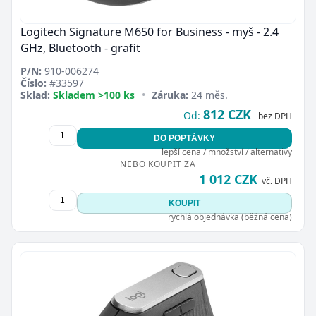
Logitech Signature M650 for Business - myš - 2.4
GHz, Bluetooth - grafit
P/N:
910-006274
Číslo:
#33597
Sklad:
Skladem >100 ks
•
Záruka:
24 měs.
812 CZK
Od:
bez DPH
DO POPTÁVKY
lepší cena / množství / alternativy
NEBO KOUPIT ZA
1 012 CZK
vč. DPH
KOUPIT
rychlá objednávka (běžná cena)