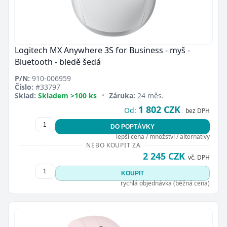
Logitech MX Anywhere 3S for Business - myš -
Bluetooth - bledě šedá
P/N:
910-006959
Číslo:
#33797
Sklad:
Skladem >100 ks
•
Záruka:
24 měs.
1 802 CZK
Od:
bez DPH
DO POPTÁVKY
lepší cena / množství / alternativy
NEBO KOUPIT ZA
2 245 CZK
vč. DPH
KOUPIT
rychlá objednávka (běžná cena)