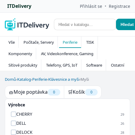
ITDelivery
•
Přihlásit se
Registrace
Hledat
Vše
Počítače, Servery
Periferie
TISK
Komponenty
AV, Videokonference, Gaming
Síťové produkty
Telefony, GPS, IoT
Software
Ostatní
Domů
›
Katalog
›
Periferie
›
Klávesnice a myši
›
Myši
🧺
Moje poptávka
🛒
Košík
0
0
Výrobce
CHERRY
29
DELL
26
DELOCK
28