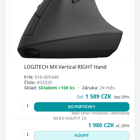
LOGITECH MX Vertical RIGHT Hand
P/N:
910-005448
Číslo:
#33335
Sklad:
Skladem >100 ks
•
Záruka:
24 měs.
1 589 CZK
Od:
bez DPH
DO POPTÁVKY
lepší cena / množství / alternativy
NEBO KOUPIT ZA
1 980 CZK
vč. DPH
KOUPIT