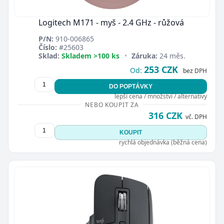
Logitech M171 - myš - 2.4 GHz - růžová
P/N:
910-006865
Číslo:
#25603
Sklad:
Skladem >100 ks
•
Záruka:
24 měs.
253 CZK
Od:
bez DPH
DO POPTÁVKY
lepší cena / množství / alternativy
NEBO KOUPIT ZA
316 CZK
vč. DPH
KOUPIT
rychlá objednávka (běžná cena)