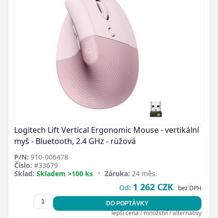
Logitech Lift Vertical Ergonomic Mouse - vertikální
myš - Bluetooth, 2.4 GHz - rùžová
P/N:
910-006478
Číslo:
#33679
Sklad:
Skladem >100 ks
•
Záruka:
24 měs.
1 262 CZK
Od:
bez DPH
DO POPTÁVKY
lepší cena / množství / alternativy