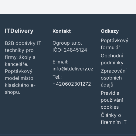
ITDelivery
Kontakt
Odkazy
Poptávkový
Ogroup s.r.o.
B2B dodávky IT
formulář
IČO: 24845124
techniky pro
Obchodní
firmy, školy a
E-mail:
podmínky
kanceláře.
info@itdelivery.cz
Zpracování
Poptávkový
Tel.:
osobních
model místo
+420602301272
údajů
klasického e-
shopu.
Pravidla
používání
cookies
Články o
firemním IT