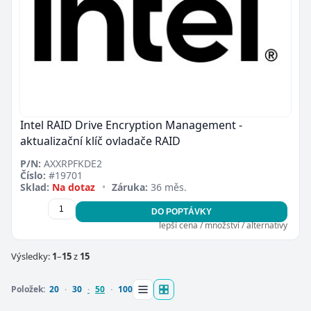
Intel RAID Drive Encryption Management -
aktualizační klíč ovladače RAID
P/N:
AXXRPFKDE2
Číslo:
#19701
Sklad:
Na dotaz
•
Záruka:
36 měs.
DO POPTÁVKY
lepší cena / množství / alternativy
Výsledky:
1
–
15
z
15
Položek:
20
30
50
100