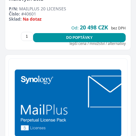
P/N:
MAILPLUS 20 LICENSES
Číslo:
#40601
Sklad:
Na dotaz
20 498 CZK
Od:
bez DPH
DO POPTÁVKY
lepší cena / množství / alternativy