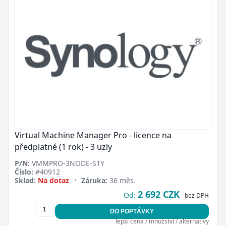
Virtual Machine Manager Pro - licence na
předplatné (1 rok) - 3 uzly
P/N:
VMMPRO-3NODE-S1Y
Číslo:
#40912
Zavřít
Sklad:
Na dotaz
•
Záruka:
36 měs.
2 692 CZK
Od:
bez DPH
DO POPTÁVKY
lepší cena / množství / alternativy