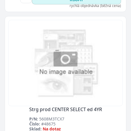
KOUPIT
rychlá objednávka (běžná cena)
Strg prod CENTER SELECT ed 4YR
P/N:
5608M3TCX7
Číslo:
#48675
Sklad:
Na dotaz