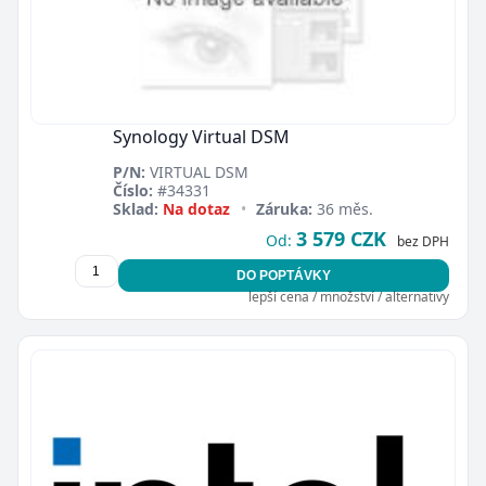
Synology Virtual DSM
P/N:
VIRTUAL DSM
Číslo:
#34331
Sklad:
Na dotaz
•
Záruka:
36 měs.
3 579 CZK
Od:
bez DPH
DO POPTÁVKY
lepší cena / množství / alternativy