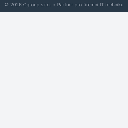
© 2026 Ogroup s.r.o.
•
Partner pro firemní IT techniku