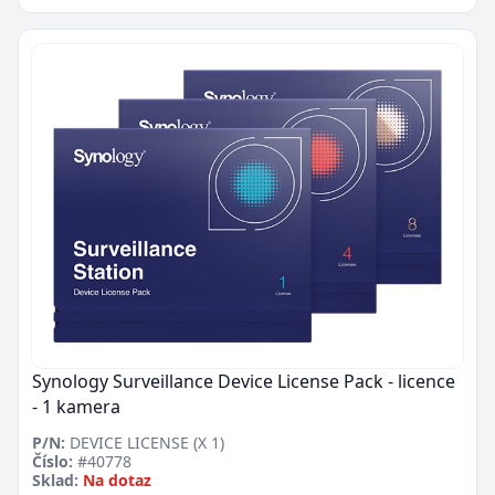
Synology Surveillance Device License Pack - licence
- 1 kamera
P/N:
DEVICE LICENSE (X 1)
Číslo:
#40778
Sklad:
Na dotaz