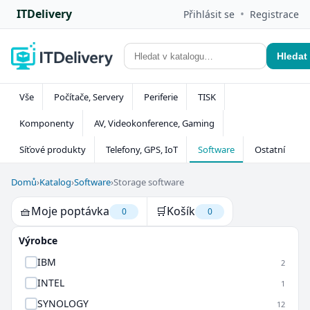
ITDelivery
•
Přihlásit se
Registrace
Hledat
Vše
Počítače, Servery
Periferie
TISK
Komponenty
AV, Videokonference, Gaming
Síťové produkty
Telefony, GPS, IoT
Software
Ostatní
Domů
›
Katalog
›
Software
›
Storage software
🧺
Moje poptávka
🛒
Košík
0
0
Výrobce
IBM
2
INTEL
1
SYNOLOGY
12