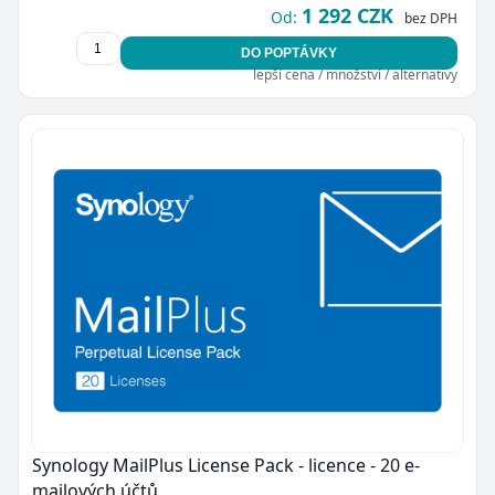
1 292 CZK
Od:
bez DPH
DO POPTÁVKY
lepší cena / množství / alternativy
Synology MailPlus License Pack - licence - 20 e-
mailových účtů