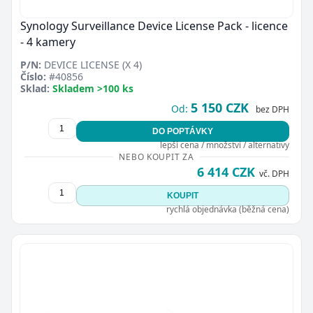
Synology Surveillance Device License Pack - licence
- 4 kamery
P/N:
DEVICE LICENSE (X 4)
Číslo:
#40856
Sklad:
Skladem >100 ks
5 150 CZK
Od:
bez DPH
DO POPTÁVKY
lepší cena / množství / alternativy
NEBO KOUPIT ZA
6 414 CZK
vč. DPH
KOUPIT
rychlá objednávka (běžná cena)