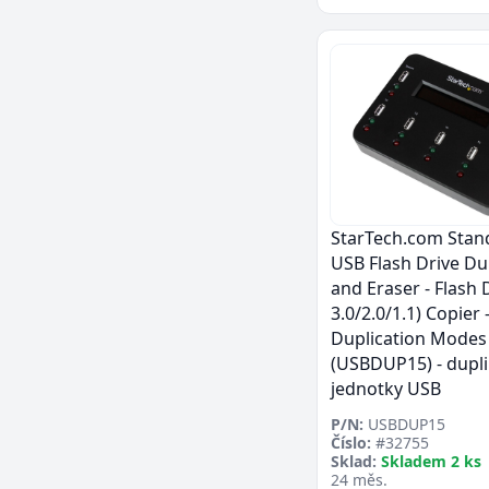
StarTech.com Stan
USB Flash Drive Du
and Eraser - Flash 
3.0/2.0/1.1) Copier 
Duplication Modes
(USBDUP15) - dupli
jednotky USB
P/N:
USBDUP15
Číslo:
#32755
Sklad:
Skladem 2 ks
24 měs.