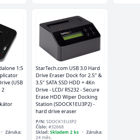
Přejít do poptávky
Zavřít
dalone 1:5
StarTech.com USB 3.0 Hard
plicator
Drive Eraser Dock for 2.5" &
Drive (USB
3.5" SATA SSD HDD + 4Kn
- 2
Drive - LCD/ RS232 - Secure
Erase HDD Wiper Docking
kátor
Station (SDOCK1EU3P2) -
hard drive eraser
P/N:
SDOCK1EU3P2
Číslo:
#32668
•
Záruka:
Sklad:
Skladem 2 ks
•
Záruka:
24 měs.