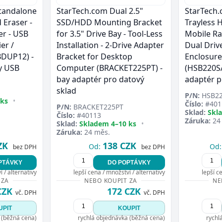
Standalone
StarTech.com Dual 2.5"
StarTech.
 Eraser -
SSD/HDD Mounting Bracket
Trayless 
er - USB
for 3.5" Drive Bay - Tool-Less
Mobile Ra
er /
Installation - 2-Drive Adapter
Dual Driv
DUP12) -
Bracket for Desktop
Enclosure
y USB
Computer (BRACKET225PT) -
(HSB220SA
bay adaptér pro datový
adaptér p
sklad
P/N:
HSB22
 ks
•
Číslo:
#401
P/N:
BRACKET225PT
Sklad:
Skl
Číslo:
#40113
Záruka:
24
Sklad:
Skladem 4–10 ks
•
Záruka:
24 měs.
ZK
138 CZK
Od:
Od:
bez DPH
bez DPH
PTÁVKY
DO POPTÁVKY
 / alternativy
lepší cena / množství / alternativy
lepší c
 ZA
NEBO KOUPIT ZA
NE
CZK
172 CZK
vč. DPH
vč. DPH
UPIT
KOUPIT
 (běžná cena)
rychlá objednávka (běžná cena)
rychl