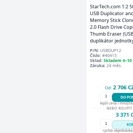
StarTech.com 1:2 
USB Duplicator and
Memory Stick Clon
2.0 Flash Drive Copi
Thumb Eraser (USB
duplikátor jednotk
P/N:
USBDUP12
Číslo:
#40415
Sklad:
Skladem 4–10
Záruka:
24 měs.
2 706 C
Od:
DO PO
lepší cena / množství
NEBO KOUPIT
3 371 
KO
rychlá objednávka