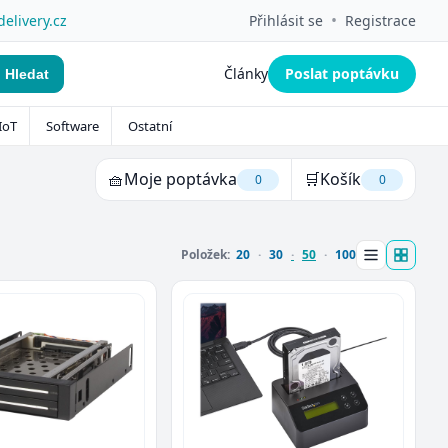
•
delivery.cz
Přihlásit se
Registrace
Články
Poslat poptávku
Hledat
IoT
Software
Ostatní
🧺
Moje poptávka
🛒
Košík
0
0
Položek:
20
30
50
100