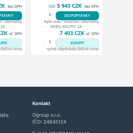
ZK
5 943 CZK
Od:
bez DPH
bez DPH
PTÁVKY
DO POPTÁVKY
 / alternativy
lepší cena / množství / alternativy
 ZA
NEBO KOUPIT ZA
CZK
7 403 CZK
vč. DPH
vč. DPH
UPIT
KOUPIT
 (běžná cena)
rychlá objednávka (běžná cena)
Kontakt
Ogroup s.r.o.
láře.
IČO: 24845124