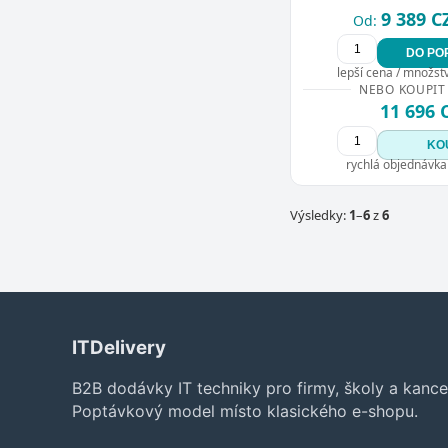
9 389 C
Od:
DO PO
lepší cena / množství
NEBO KOUPIT
11 696 
KO
rychlá objednávka
Výsledky:
1
–
6
z
6
ITDelivery
B2B dodávky IT techniky pro firmy, školy a kance
Poptávkový model místo klasického e-shopu.