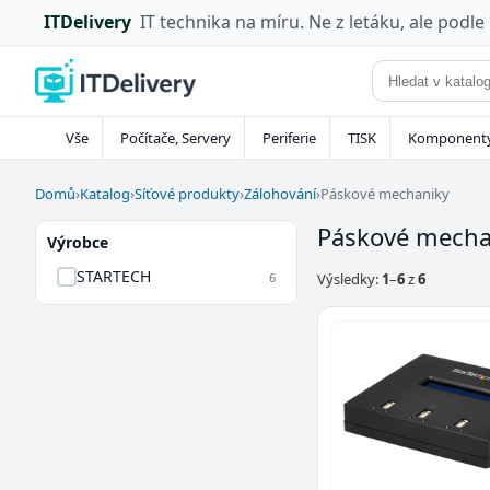
ITDelivery
IT technika na míru. Ne z letáku, ale podle
Vše
Počítače, Servery
Periferie
TISK
Komponent
Domů
›
Katalog
›
Síťové produkty
›
Zálohování
›
Páskové mechaniky
Páskové mecha
Výrobce
STARTECH
6
Výsledky:
1
–
6
z
6