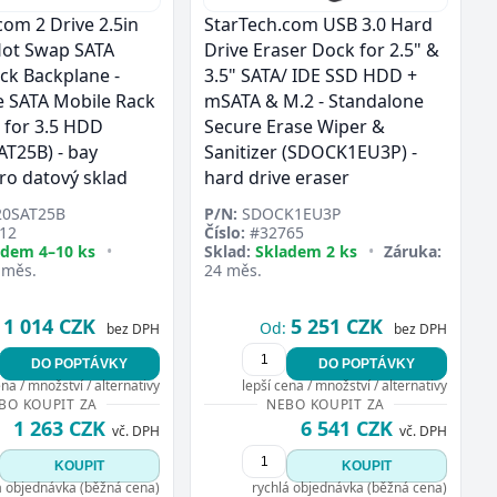
com 2 Drive 2.5in
StarTech.com USB 3.0 Hard
Hot Swap SATA
Drive Eraser Dock for 2.5" &
ck Backplane -
3.5" SATA/ IDE SSD HDD +
e SATA Mobile Rack
mSATA & M.2 - Standalone
 for 3.5 HDD
Secure Erase Wiper &
T25B) - bay
Sanitizer (SDOCK1EU3P) -
ro datový sklad
hard drive eraser
0SAT25B
P/N:
SDOCK1EU3P
12
Číslo:
#32765
adem 4–10 ks
•
Sklad:
Skladem 2 ks
•
Záruka:
 měs.
24 měs.
1 014 CZK
5 251 CZK
Od:
bez DPH
bez DPH
DO POPTÁVKY
DO POPTÁVKY
ena / množství / alternativy
lepší cena / množství / alternativy
BO KOUPIT ZA
NEBO KOUPIT ZA
1 263 CZK
6 541 CZK
vč. DPH
vč. DPH
KOUPIT
KOUPIT
á objednávka (běžná cena)
rychlá objednávka (běžná cena)