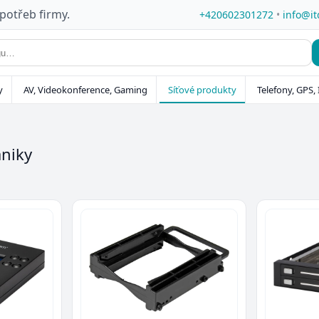
 potřeb firmy.
+420602301272
•
info@it
y
AV, Videokonference, Gaming
Síťové produkty
Telefony, GPS, 
niky