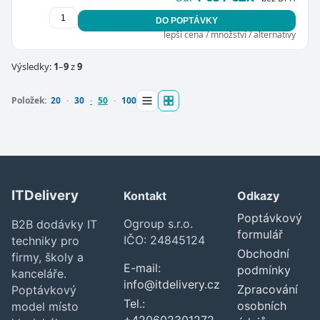
DO POPTÁVKY
lepší cena / množství / alternativy
Výsledky:
1
–
9
z
9
Položek:
20
30
50
100
ITDelivery
Kontakt
Odkazy
Poptávkový
Ogroup s.r.o.
B2B dodávky IT
formulář
IČO: 24845124
techniky pro
Obchodní
firmy, školy a
E-mail:
podmínky
kanceláře.
info@itdelivery.cz
Zpracování
Poptávkový
Tel.:
osobních
model místo
+420602301272