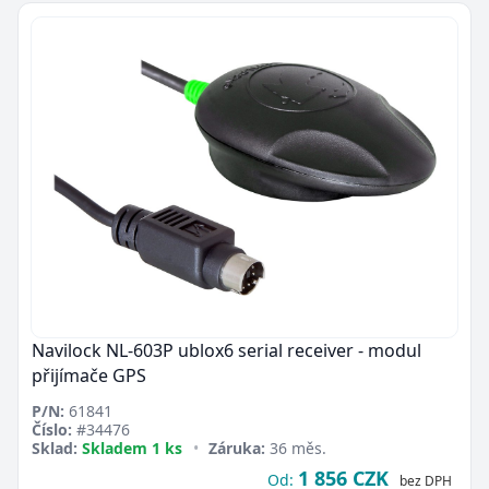
Navilock NL-603P ublox6 serial receiver - modul
přijímače GPS
P/N:
61841
Číslo:
#34476
Sklad:
Skladem 1 ks
•
Záruka:
36 měs.
1 856 CZK
Od:
bez DPH