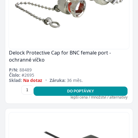
Delock Protective Cap for BNC female port -
ochranné víčko
P/N:
88489
Číslo:
#2695
Zavřít
Sklad:
Na dotaz
•
Záruka:
36 měs.
DO POPTÁVKY
lepší cena / množství / alternativy