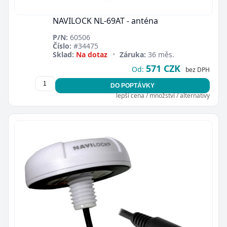
NAVILOCK NL-69AT - anténa
P/N:
60506
Číslo:
#34475
Sklad:
Na dotaz
•
Záruka:
36 měs.
571 CZK
Od:
bez DPH
DO POPTÁVKY
lepší cena / množství / alternativy