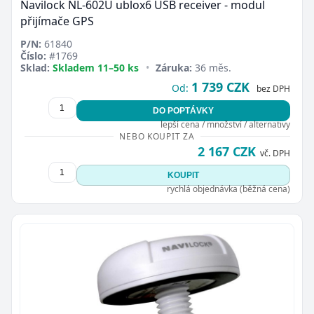
Navilock NL-602U ublox6 USB receiver - modul
přijímače GPS
P/N:
61840
Číslo:
#1769
Sklad:
Skladem 11–50 ks
•
Záruka:
36 měs.
1 739 CZK
Od:
bez DPH
DO POPTÁVKY
lepší cena / množství / alternativy
NEBO KOUPIT ZA
2 167 CZK
vč. DPH
KOUPIT
rychlá objednávka (běžná cena)