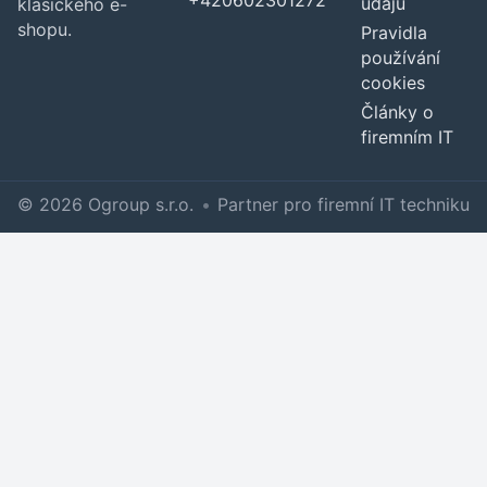
údajů
klasického e-
shopu.
Pravidla
používání
cookies
Články o
firemním IT
© 2026 Ogroup s.r.o.
•
Partner pro firemní IT techniku