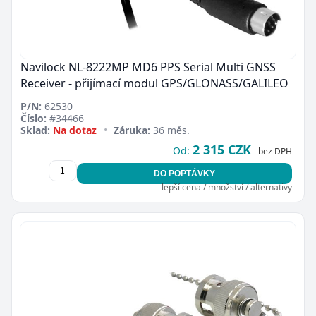
Navilock NL-8222MP MD6 PPS Serial Multi GNSS
Receiver - přijímací modul GPS/GLONASS/GALILEO
P/N:
62530
Číslo:
#34466
Sklad:
Na dotaz
•
Záruka:
36 měs.
2 315 CZK
Od:
bez DPH
DO POPTÁVKY
lepší cena / množství / alternativy