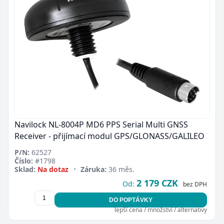
Navilock NL-8004P MD6 PPS Serial Multi GNSS
Receiver - přijímací modul GPS/GLONASS/GALILEO
P/N:
62527
Číslo:
#1798
Sklad:
Na dotaz
•
Záruka:
36 měs.
2 179 CZK
Od:
bez DPH
DO POPTÁVKY
lepší cena / množství / alternativy