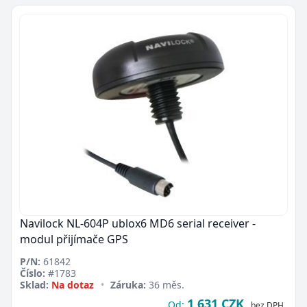
Navilock NL-604P ublox6 MD6 serial receiver -
modul přijímače GPS
P/N:
61842
Číslo:
#1783
Sklad:
Na dotaz
•
Záruka:
36 měs.
1 631 CZK
Od:
bez DPH