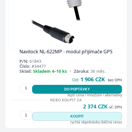
Navilock NL-622MP - modul přijímače GPS
P/N:
61843
Číslo:
#34477
Sklad:
Skladem 4–10 ks
•
Záruka:
36 měs.
1 906 CZK
Od:
bez DPH
DO POPTÁVKY
lepší cena / množství / alternativy
NEBO KOUPIT ZA
2 374 CZK
vč. DPH
KOUPIT
rychlá objednávka (běžná cena)