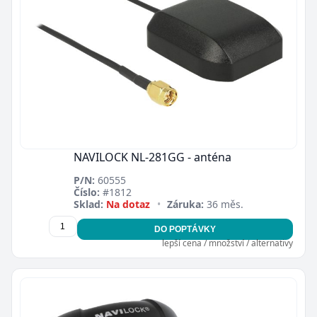
NAVILOCK NL-281GG - anténa
P/N:
60555
Číslo:
#1812
Sklad:
Na dotaz
•
Záruka:
36 měs.
DO POPTÁVKY
lepší cena / množství / alternativy