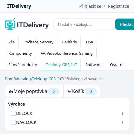
ITDelivery
•
Přihlásit se
Registrace
Hledat
Vše
Počítače, Servery
Periferie
TISK
Komponenty
AV, Videokonference, Gaming
Síťové produkty
Telefony, GPS, IoT
Software
Ostatní
Domů
›
Katalog
›
Telefony, GPS, IoT
›
Příslušenství navigace
🧺
Moje poptávka
🛒
Košík
0
0
Výrobce
DELOCK
1
NAVILOCK
8