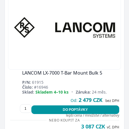
LANCOM LX-7000 T-Bar Mount Bulk 5
P/N:
61915
Číslo:
#16946
Sklad:
Skladem 4–10 ks
•
Záruka:
24 měs.
2 479 CZK
Od:
bez DPH
DO POPTÁVKY
lepší cena / množství / alternativy
NEBO KOUPIT ZA
3 087 CZK
vč. DPH