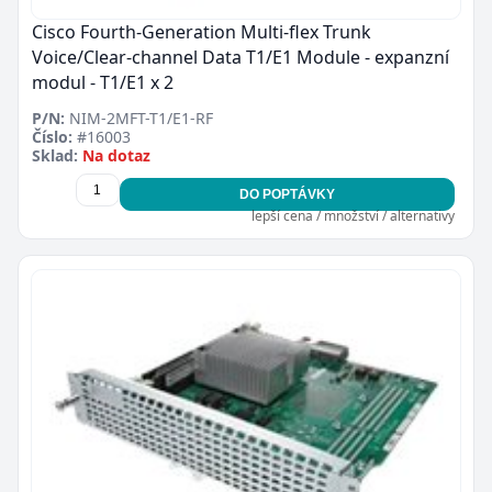
Cisco Fourth-Generation Multi-flex Trunk
Voice/Clear-channel Data T1/E1 Module - expanzní
modul - T1/E1 x 2
P/N:
NIM-2MFT-T1/E1-RF
Číslo:
#16003
Sklad:
Na dotaz
DO POPTÁVKY
lepší cena / množství / alternativy