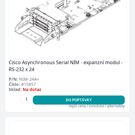
Cisco Asynchronous Serial NIM - expanzní modul -
RS-232 x 24
P/N:
NIM-24A=
Číslo:
#15857
Sklad:
Na dotaz
DO POPTÁVKY
lepší cena / množství / alternativy