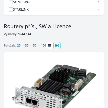
SONICWALL
2
STARLINK
4
Routery přís., SW a Licence
Výsledky:
1
–
44
z
44
Položek:
20
30
50
100