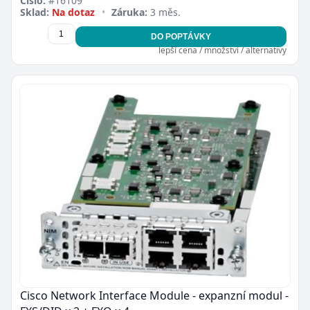
Číslo:
#16109
Sklad:
Na dotaz
•
Záruka:
3 měs.
DO POPTÁVKY
lepší cena / množství / alternativy
Cisco Network Interface Module - expanzní modul -