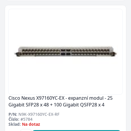
Cisco Nexus X97160YC-EX - expanzní modul - 25
Gigabit SFP28 x 48 + 100 Gigabit QSFP28 x 4
P/N:
N9K-X97160YC-EX-RF
Číslo:
#5784
Sklad:
Na dotaz