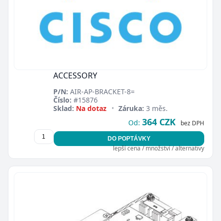
ACCESSORY
P/N:
AIR-AP-BRACKET-8=
Číslo:
#15876
Sklad:
Na dotaz
•
Záruka:
3 měs.
364 CZK
Od:
bez DPH
DO POPTÁVKY
lepší cena / množství / alternativy