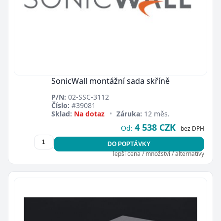
SonicWall montážní sada skříně
P/N:
02-SSC-3112
Číslo:
#39081
Sklad:
Na dotaz
•
Záruka:
12 měs.
4 538 CZK
Od:
bez DPH
DO POPTÁVKY
lepší cena / množství / alternativy