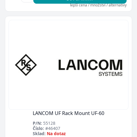
lepší cena / množství / alternativy
LANCOM UF Rack Mount UF-60
P/N:
55128
Číslo:
#46407
Sklad:
Na dotaz