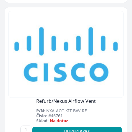
Refurb/Nexus Airflow Vent
P/N:
NXA-ACC-KIT-BAV-RF
Číslo:
#46761
Sklad:
Na dotaz
DO POPTÁVKY