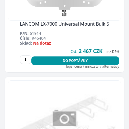
LANCOM LX-7000 Universal Mount Bulk 5
P/N:
61914
Číslo:
#46404
Sklad:
Na dotaz
2 467 CZK
Od:
bez DPH
DO POPTÁVKY
lepší cena / množství / alternativy