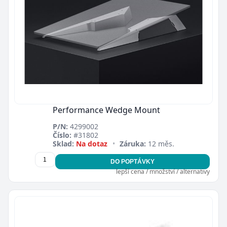
Performance Wedge Mount
P/N:
4299002
Číslo:
#31802
Sklad:
Na dotaz
•
Záruka:
12 měs.
DO POPTÁVKY
lepší cena / množství / alternativy