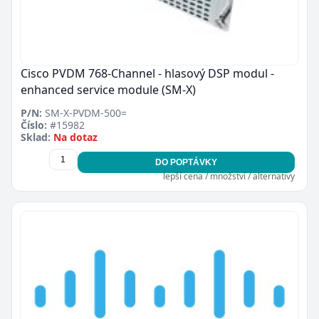
Cisco PVDM 768-Channel - hlasový DSP modul -
enhanced service module (SM-X)
P/N:
SM-X-PVDM-500=
Číslo:
#15982
Sklad:
Na dotaz
DO POPTÁVKY
lepší cena / množství / alternativy