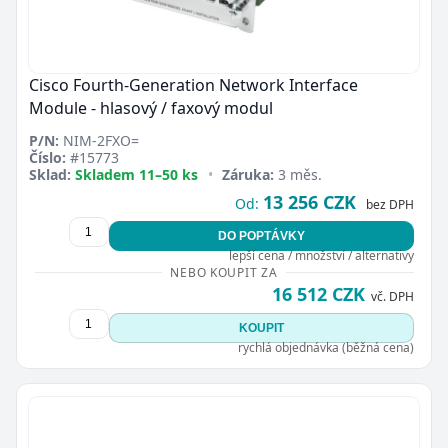
Cisco Fourth-Generation Network Interface
Module - hlasový / faxový modul
P/N:
NIM-2FXO=
Číslo:
#15773
Sklad:
Skladem 11–50 ks
•
Záruka:
3 měs.
13 256 CZK
Od:
bez DPH
DO POPTÁVKY
lepší cena / množství / alternativy
NEBO KOUPIT ZA
16 512 CZK
vč. DPH
KOUPIT
rychlá objednávka (běžná cena)