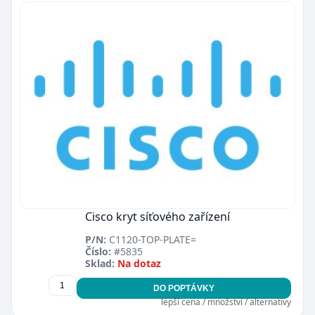
Cisco kryt síťového zařízení
P/N:
C1120-TOP-PLATE=
Číslo:
#5835
Sklad:
Na dotaz
DO POPTÁVKY
lepší cena / množství / alternativy