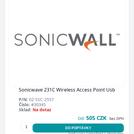
Zavřít
Sonicwave 231C Wireless Access Point Usb
P/N:
02-SSC-2557
Číslo:
#30345
Sklad:
Na dotaz
505 CZK
Od:
bez DPH
DO POPTÁVKY
lepší cena / množství / alternativy