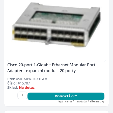
Cisco 20-port 1-Gigabit Ethernet Modular Port
Adapter - expanzní modul - 20 porty
P/N:
A9K-MPA-20X1GE=
Číslo:
#15707
Sklad:
Na dotaz
DO POPTÁVKY
lepší cena / množství / alternativy