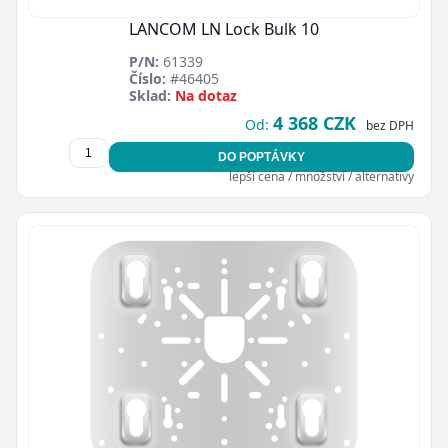
LANCOM LN Lock Bulk 10
P/N:
61339
Číslo:
#46405
Sklad:
Na dotaz
4 368 CZK
Od:
bez DPH
DO POPTÁVKY
lepší cena / množství / alternativy