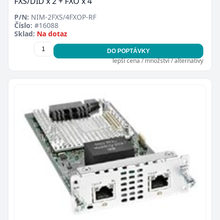
FXS/DID x 2 + FXO x 4
P/N:
NIM-2FXS/4FXOP-RF
Číslo:
#16088
Sklad:
Na dotaz
DO POPTÁVKY
lepší cena / množství / alternativy