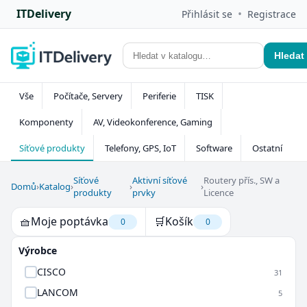
ITDelivery
•
Přihlásit se
Registrace
Hledat
Vše
Počítače, Servery
Periferie
TISK
Komponenty
AV, Videokonference, Gaming
Síťové produkty
Telefony, GPS, IoT
Software
Ostatní
Síťové
Aktivní síťové
Routery přís., SW a
Domů
›
Katalog
›
›
›
produkty
prvky
Licence
🧺
Moje poptávka
🛒
Košík
0
0
Výrobce
CISCO
31
LANCOM
5