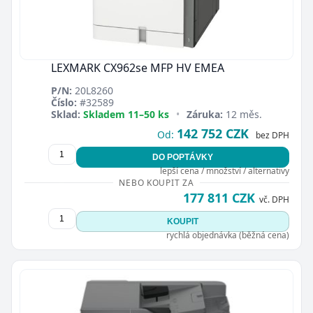
LEXMARK CX962se MFP HV EMEA
P/N:
20L8260
Číslo:
#32589
Sklad:
Skladem 11–50 ks
•
Záruka:
12 měs.
142 752 CZK
Od:
bez DPH
DO POPTÁVKY
lepší cena / množství / alternativy
NEBO KOUPIT ZA
177 811 CZK
vč. DPH
KOUPIT
rychlá objednávka (běžná cena)