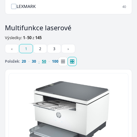
LEXMARK
40
Multifunkce laserové
Výsledky:
1
–
50
z
145
‹
1
2
3
›
Položek:
20
30
50
100