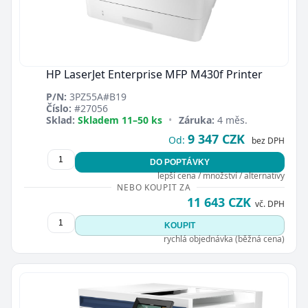
HP LaserJet Enterprise MFP M430f Printer
P/N:
3PZ55A#B19
Číslo:
#27056
Sklad:
Skladem 11–50 ks
•
Záruka:
4 měs.
9 347 CZK
Od:
bez DPH
DO POPTÁVKY
lepší cena / množství / alternativy
NEBO KOUPIT ZA
11 643 CZK
vč. DPH
KOUPIT
rychlá objednávka (běžná cena)