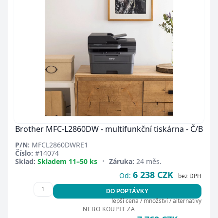
Brother MFC-L2860DW - multifunkční tiskárna - Č/B
P/N:
MFCL2860DWRE1
Číslo:
#14074
Sklad:
Skladem 11–50 ks
•
Záruka:
24 měs.
6 238 CZK
Od:
bez DPH
DO POPTÁVKY
lepší cena / množství / alternativy
NEBO KOUPIT ZA