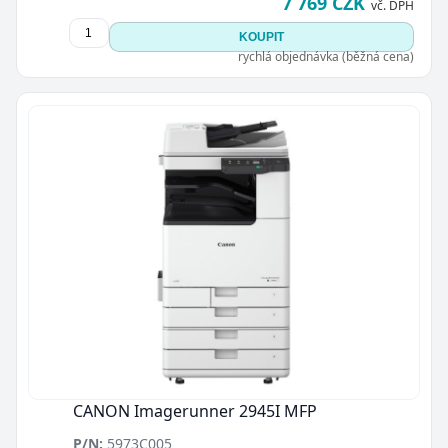
7 769 CZK
vč. DPH
KOUPIT
rychlá objednávka (běžná cena)
CANON Imagerunner 2945I MFP
P/N:
5973C005