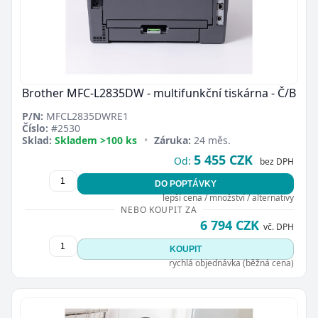
Brother MFC-L2835DW - multifunkční tiskárna - Č/B
P/N:
MFCL2835DWRE1
Číslo:
#2530
Sklad:
Skladem >100 ks
•
Záruka:
24 měs.
5 455 CZK
Od:
bez DPH
DO POPTÁVKY
lepší cena / množství / alternativy
NEBO KOUPIT ZA
6 794 CZK
vč. DPH
KOUPIT
rychlá objednávka (běžná cena)