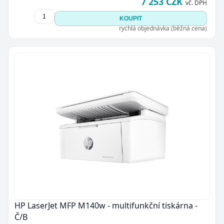
7 253 CZK
vč. DPH
KOUPIT
rychlá objednávka (běžná cena)
HP LaserJet MFP M140w - multifunkční tiskárna -
Č/B