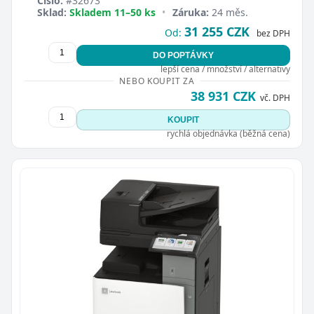
Číslo:
#32673
Sklad:
Skladem 11–50 ks
•
Záruka:
24 měs.
31 255 CZK
Od:
bez DPH
DO POPTÁVKY
lepší cena / množství / alternativy
NEBO KOUPIT ZA
38 931 CZK
vč. DPH
KOUPIT
rychlá objednávka (běžná cena)