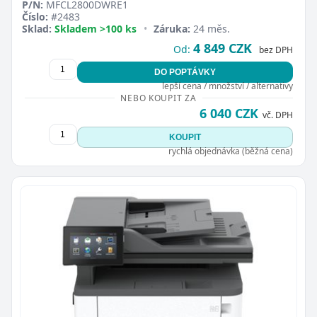
P/N:
MFCL2800DWRE1
Číslo:
#2483
Sklad:
Skladem >100 ks
•
Záruka:
24 měs.
4 849 CZK
Od:
bez DPH
DO POPTÁVKY
lepší cena / množství / alternativy
NEBO KOUPIT ZA
6 040 CZK
vč. DPH
KOUPIT
rychlá objednávka (běžná cena)