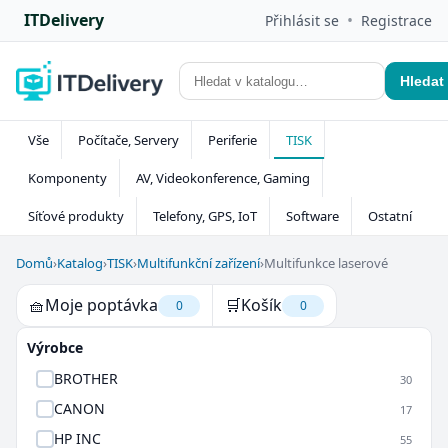
ITDelivery
•
Přihlásit se
Registrace
Hledat
Vše
Počítače, Servery
Periferie
TISK
Komponenty
AV, Videokonference, Gaming
Síťové produkty
Telefony, GPS, IoT
Software
Ostatní
Domů
›
Katalog
›
TISK
›
Multifunkční zařízení
›
Multifunkce laserové
🧺
Moje poptávka
🛒
Košík
0
0
Výrobce
BROTHER
30
CANON
17
HP INC
55