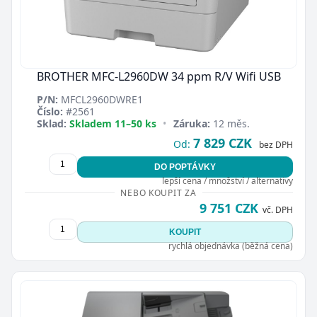
BROTHER MFC-L2960DW 34 ppm R/V Wifi USB
P/N:
MFCL2960DWRE1
Číslo:
#2561
Sklad:
Skladem 11–50 ks
•
Záruka:
12 měs.
7 829 CZK
Od:
bez DPH
DO POPTÁVKY
lepší cena / množství / alternativy
NEBO KOUPIT ZA
9 751 CZK
vč. DPH
KOUPIT
rychlá objednávka (běžná cena)