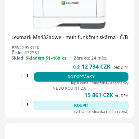
Lexmark MX432adwe - multifunkční tiskárna - Č/B
P/N:
29S8110
Číslo:
#32531
Sklad:
Skladem 51–100 ks
•
Záruka:
24 měs.
12 734 CZK
Od:
bez DPH
DO POPTÁVKY
lepší cena / množství / alternativy
NEBO KOUPIT ZA
15 861 CZK
vč. DPH
KOUPIT
rychlá objednávka (běžná cena)