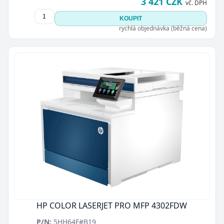
3 421 CZK
vč. DPH
KOUPIT
rychlá objednávka (běžná cena)
HP COLOR LASERJET PRO MFP 4302FDW
P/N:
5HH64F#B19