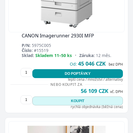
CANON Imagerunner 2930I MFP
P/N:
5975C005
Číslo:
#15519
Sklad:
Skladem 11–50 ks
•
Záruka:
12 měs.
45 046 CZK
Od:
bez DPH
DO POPTÁVKY
lepší cena / množství / alternativy
NEBO KOUPIT ZA
56 109 CZK
vč. DPH
KOUPIT
rychlá objednávka (běžná cena)