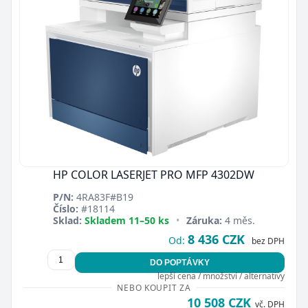
HP COLOR LASERJET PRO MFP 4302DW
P/N:
4RA83F#B19
Číslo:
#18114
Sklad:
Skladem 11–50 ks
•
Záruka:
4 měs.
8 436 CZK
Od:
bez DPH
DO POPTÁVKY
lepší cena / množství / alternativy
NEBO KOUPIT ZA
10 508 CZK
vč. DPH