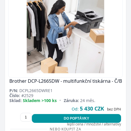
Brother DCP-L2665DW - multifunkční tiskárna - Č/B
P/N:
DCPL2665DWRE1
Číslo:
#2529
Sklad:
Skladem >100 ks
•
Záruka:
24 měs.
5 430 CZK
Od:
bez DPH
DO POPTÁVKY
lepší cena / množství / alternativy
NEBO KOUPIT ZA