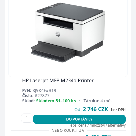
HP LaserJet MFP M234d Printer
P/N:
8J9K4F#B19
Číslo:
#27877
Sklad:
Skladem 51–100 ks
•
Záruka:
4 měs.
2 746 CZK
Od:
bez DPH
DO POPTÁVKY
lepší cena / množství / alternativy
NEBO KOUPIT ZA