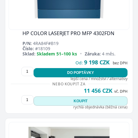
HP COLOR LASERJET PRO MFP 4302FDN
P/N:
4RA84F#B19
Číslo:
#18109
Sklad:
Skladem 51–100 ks
•
Záruka:
4 měs.
9 198 CZK
Od:
bez DPH
DO POPTÁVKY
lepší cena / množství / alternativy
NEBO KOUPIT ZA
11 456 CZK
vč. DPH
KOUPIT
rychlá objednávka (běžná cena)