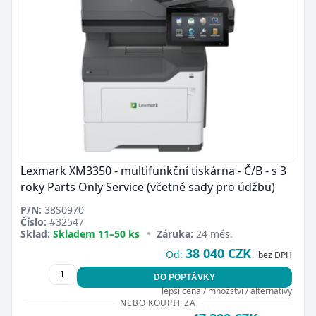
Lexmark XM3350 - multifunkční tiskárna - Č/B - s 3
roky Parts Only Service (včetně sady pro údžbu)
P/N:
38S0970
Číslo:
#32547
Sklad:
Skladem 11–50 ks
•
Záruka:
24 měs.
38 040 CZK
Od:
bez DPH
DO POPTÁVKY
lepší cena / množství / alternativy
NEBO KOUPIT ZA