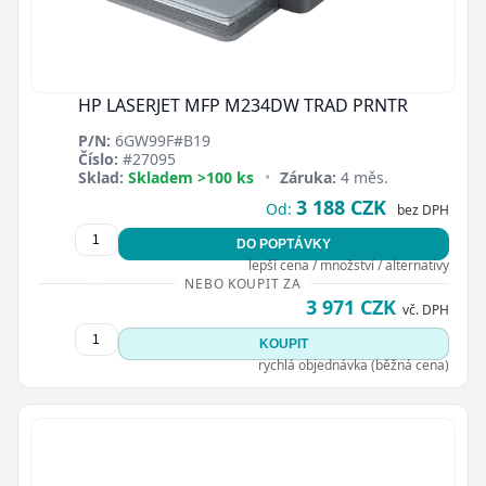
HP LASERJET MFP M234DW TRAD PRNTR
P/N:
6GW99F#B19
Číslo:
#27095
Sklad:
Skladem >100 ks
•
Záruka:
4 měs.
3 188 CZK
Od:
bez DPH
DO POPTÁVKY
lepší cena / množství / alternativy
NEBO KOUPIT ZA
3 971 CZK
vč. DPH
KOUPIT
rychlá objednávka (běžná cena)