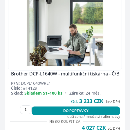
Brother DCP-L1640W - multifunkční tiskárna - Č/B
P/N:
DCPL1640WRE1
Číslo:
#14129
Sklad:
Skladem 51–100 ks
•
Záruka:
24 měs.
3 233 CZK
Od:
bez DPH
DO POPTÁVKY
lepší cena / množství / alternativy
NEBO KOUPIT ZA
4 027 CZK
vč. DPH