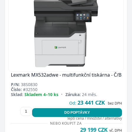
Lexmark MX532adwe - multifunkční tiskárna - Č/B
P/N:
38S0830
Číslo:
#32550
Sklad:
Skladem 4–10 ks
•
Záruka:
24 měs.
23 441 CZK
Od:
bez DPH
DO POPTÁVKY
lepší cena / množství / alternativy
NEBO KOUPIT ZA
29 199 CZK
vč. DPH