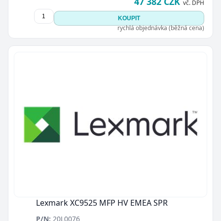
47 382 CZK
vč. DPH
KOUPIT
rychlá objednávka (běžná cena)
Zavřít
Lexmark XC9525 MFP HV EMEA SPR
P/N:
20L0076