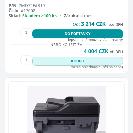
P/N:
7MD72F#B19
Číslo:
#17608
Sklad:
Skladem >100 ks
•
Záruka:
4 měs.
3 214 CZK
Od:
bez DPH
DO POPTÁVKY
lepší cena / množství / alternativy
NEBO KOUPIT ZA
4 004 CZK
vč. DPH
KOUPIT
rychlá objednávka (běžná cena)