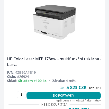
HP Color Laser MFP 178nw - multifunkční tiskárna -
barva
P/N:
4ZB96A#B19
Číslo:
#26924
Sklad:
Skladem >100 ks
•
Záruka:
4 měs.
5 823 CZK
Od:
bez DPH
DO POPTÁVKY
lepší cena / množství / alternativy
NEBO KOUPIT ZA