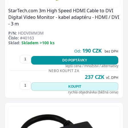
StarTech.com 3m High Speed HDMI Cable to DVI
Digital Video Monitor - kabel adaptéru - HDMI / DVI
- 3 m
P/N:
HDDVIMM3M
Číslo:
#40163
Sklad:
Skladem >100 ks
190 CZK
Od:
bez DPH
DO POPTÁVKY
lepší cena / množství / alternativy
NEBO KOUPIT ZA
237 CZK
vč. DPH
KOUPIT
rychlá objednávka (běžná cena)