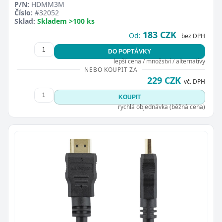
P/N:
HDMM3M
Číslo:
#32052
Sklad:
Skladem >100 ks
183 CZK
Od:
bez DPH
DO POPTÁVKY
lepší cena / množství / alternativy
NEBO KOUPIT ZA
229 CZK
vč. DPH
KOUPIT
rychlá objednávka (běžná cena)