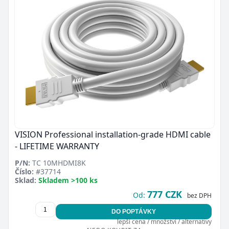
VISION Professional installation-grade HDMI cable
- LIFETIME WARRANTY
P/N:
TC 10MHDMI8K
Číslo:
#37714
Sklad:
Skladem >100 ks
777 CZK
Od:
bez DPH
DO POPTÁVKY
lepší cena / množství / alternativy