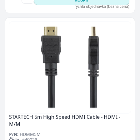
KOUPIT
rychlá objednávka (běžná cena)
STARTECH 5m High Speed HDMI Cable - HDMI -
M/M
P/N:
HDMM5M
Číslo:
#40029