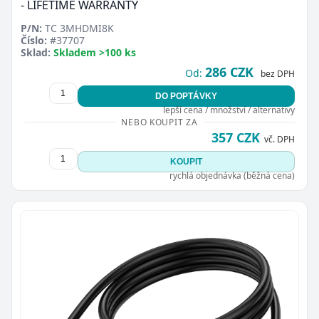
- LIFETIME WARRANTY
P/N:
TC 3MHDMI8K
Číslo:
#37707
Sklad:
Skladem >100 ks
286 CZK
Od:
bez DPH
DO POPTÁVKY
Zavřít
lepší cena / množství / alternativy
NEBO KOUPIT ZA
357 CZK
vč. DPH
KOUPIT
rychlá objednávka (běžná cena)