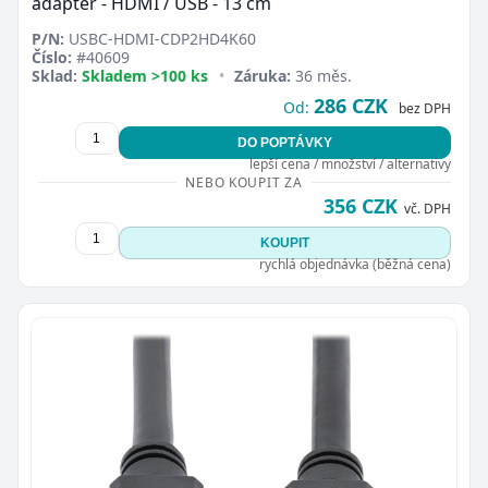
adaptér - HDMI / USB - 13 cm
P/N:
USBC-HDMI-CDP2HD4K60
Číslo:
#40609
Sklad:
Skladem >100 ks
•
Záruka:
36 měs.
286 CZK
Od:
bez DPH
DO POPTÁVKY
lepší cena / množství / alternativy
NEBO KOUPIT ZA
356 CZK
vč. DPH
KOUPIT
rychlá objednávka (běžná cena)