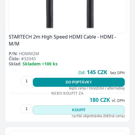
STARTECH 2m High Speed HDMI Cable - HDMI -
M/M
P/N:
HDMM2M
Číslo:
#32045
Sklad:
Skladem >100 ks
145 CZK
Od:
bez DPH
DO POPTÁVKY
lepší cena / množství / alternativy
NEBO KOUPIT ZA
180 CZK
vč. DPH
KOUPIT
rychlá objednávka (běžná cena)