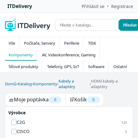
ITDelivery
•
Přihlásit se
Registrace
Hledat
Vše
Počítače, Servery
Periferie
TISK
Komponenty
AV, Videokonference, Gaming
Síťové produkty
Telefony, GPS, IoT
Software
Ostatní
Kabely a
HDMI kabely a
Domů
›
Katalog
›
Komponenty
›
›
adaptéry
adaptéry
🧺
Moje poptávka
🛒
Košík
0
0
Výrobce
C2G
125
CISCO
5