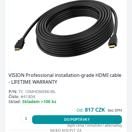
VISION Professional installation-grade HDMI cable
- LIFETIME WARRANTY
P/N:
TC 10MHDMI8K/BL
Číslo:
#41804
Sklad:
Skladem >100 ks
817 CZK
Od:
bez DPH
DO POPTÁVKY
lepší cena / množství / alternativy
NEBO KOUPIT ZA