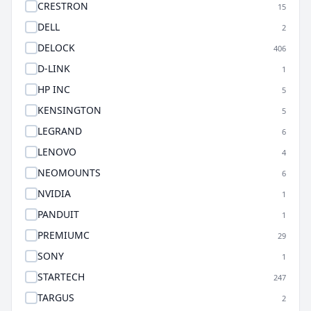
CRESTRON
15
DELL
2
DELOCK
406
D-LINK
1
HP INC
5
KENSINGTON
5
LEGRAND
6
LENOVO
4
NEOMOUNTS
6
NVIDIA
1
PANDUIT
1
PREMIUMC
29
SONY
1
STARTECH
247
TARGUS
2