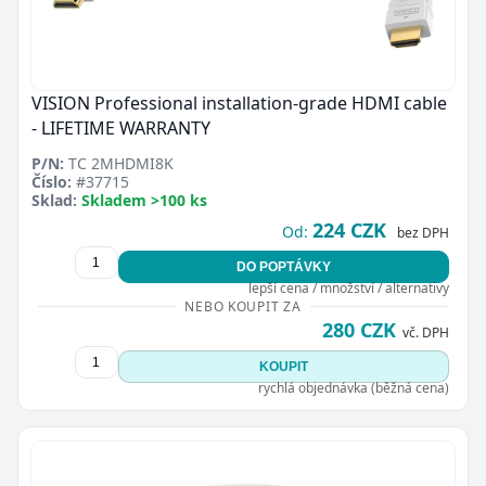
VISION Professional installation-grade HDMI cable
- LIFETIME WARRANTY
P/N:
TC 2MHDMI8K
Číslo:
#37715
Sklad:
Skladem >100 ks
224 CZK
Od:
bez DPH
DO POPTÁVKY
lepší cena / množství / alternativy
NEBO KOUPIT ZA
280 CZK
vč. DPH
KOUPIT
rychlá objednávka (běžná cena)