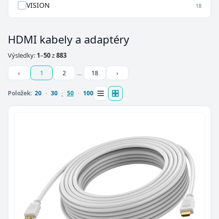
VISION
18
HDMI kabely a adaptéry
Výsledky:
1
–
50
z
883
‹
1
2
…
18
›
Položek:
20
30
50
100