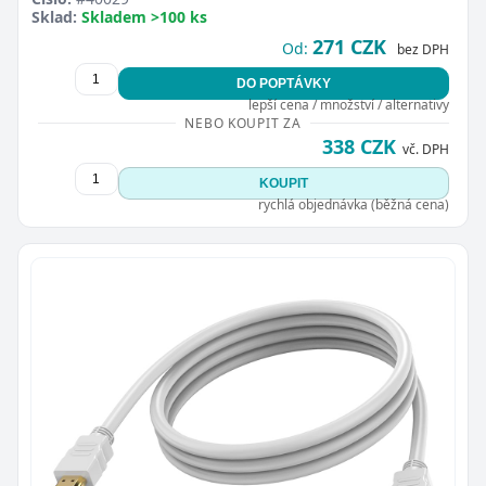
Sklad:
Skladem >100 ks
271 CZK
Od:
bez DPH
DO POPTÁVKY
lepší cena / množství / alternativy
NEBO KOUPIT ZA
338 CZK
vč. DPH
KOUPIT
rychlá objednávka (běžná cena)