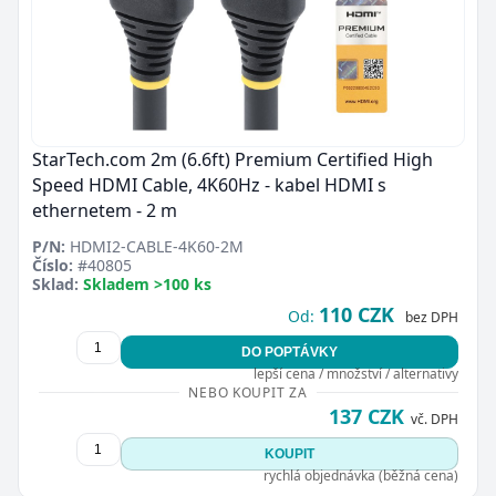
StarTech.com 2m (6.6ft) Premium Certified High
Speed HDMI Cable, 4K60Hz - kabel HDMI s
ethernetem - 2 m
P/N:
HDMI2-CABLE-4K60-2M
Číslo:
#40805
Sklad:
Skladem >100 ks
110 CZK
Od:
bez DPH
DO POPTÁVKY
lepší cena / množství / alternativy
NEBO KOUPIT ZA
137 CZK
vč. DPH
KOUPIT
rychlá objednávka (běžná cena)