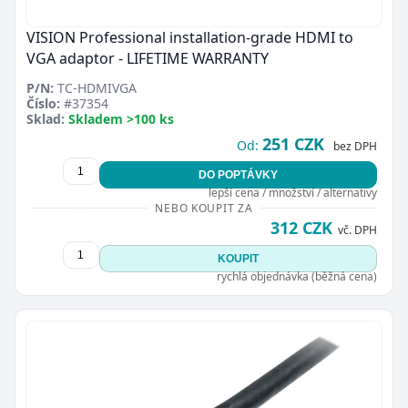
VISION Professional installation-grade HDMI to
VGA adaptor - LIFETIME WARRANTY
P/N:
TC-HDMIVGA
Číslo:
#37354
Sklad:
Skladem >100 ks
251 CZK
Od:
bez DPH
DO POPTÁVKY
lepší cena / množství / alternativy
NEBO KOUPIT ZA
312 CZK
vč. DPH
KOUPIT
rychlá objednávka (běžná cena)