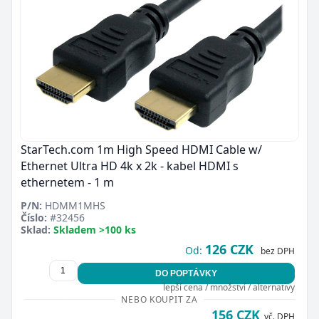
StarTech.com 1m High Speed HDMI Cable w/
Ethernet Ultra HD 4k x 2k - kabel HDMI s
ethernetem - 1 m
P/N:
HDMM1MHS
Číslo:
#32456
Sklad:
Skladem >100 ks
126 CZK
Od:
bez DPH
DO POPTÁVKY
lepší cena / množství / alternativy
NEBO KOUPIT ZA
156 CZK
vč. DPH