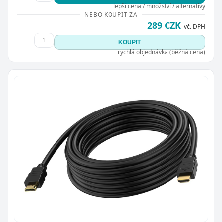
lepší cena / množství / alternativy
NEBO KOUPIT ZA
289 CZK
vč. DPH
KOUPIT
rychlá objednávka (běžná cena)