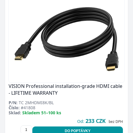
VISION Professional installation-grade HDMI cable
- LIFETIME WARRANTY
P/N:
TC 2MHDMI8K/BL
Číslo:
#41808
Sklad:
Skladem 51–100 ks
233 CZK
Od:
bez DPH
DO POPTÁVKY