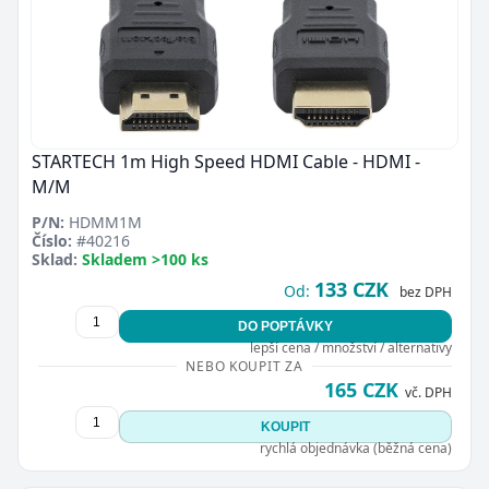
STARTECH 1m High Speed HDMI Cable - HDMI -
M/M
P/N:
HDMM1M
Číslo:
#40216
Sklad:
Skladem >100 ks
133 CZK
Od:
bez DPH
DO POPTÁVKY
lepší cena / množství / alternativy
NEBO KOUPIT ZA
165 CZK
vč. DPH
KOUPIT
rychlá objednávka (běžná cena)