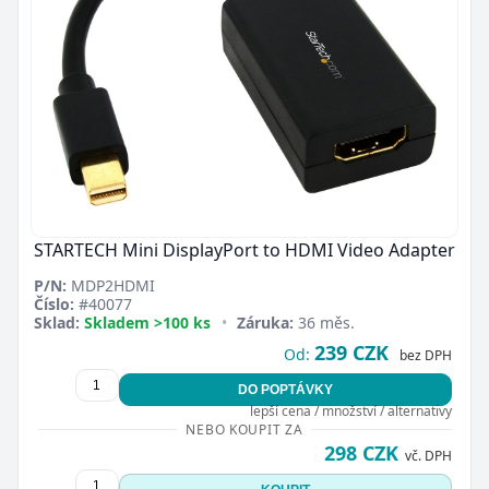
STARTECH Mini DisplayPort to HDMI Video Adapter
P/N:
MDP2HDMI
Číslo:
#40077
Sklad:
Skladem >100 ks
•
Záruka:
36 měs.
239 CZK
Od:
bez DPH
DO POPTÁVKY
lepší cena / množství / alternativy
NEBO KOUPIT ZA
298 CZK
vč. DPH