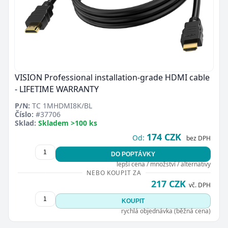
VISION Professional installation-grade HDMI cable
- LIFETIME WARRANTY
P/N:
TC 1MHDMI8K/BL
Číslo:
#37706
Sklad:
Skladem >100 ks
174 CZK
Od:
bez DPH
DO POPTÁVKY
lepší cena / množství / alternativy
NEBO KOUPIT ZA
217 CZK
vč. DPH
KOUPIT
rychlá objednávka (běžná cena)