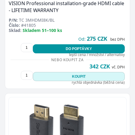
VISION Professional installation-grade HDMI cable
- LIFETIME WARRANTY
P/N:
TC 3MHDMI8K/BL
Číslo:
#41805
Sklad:
Skladem 51–100 ks
275 CZK
Od:
bez DPH
DO POPTÁVKY
lepší cena / množství / alternativy
NEBO KOUPIT ZA
342 CZK
vč. DPH
KOUPIT
rychlá objednávka (běžná cena)