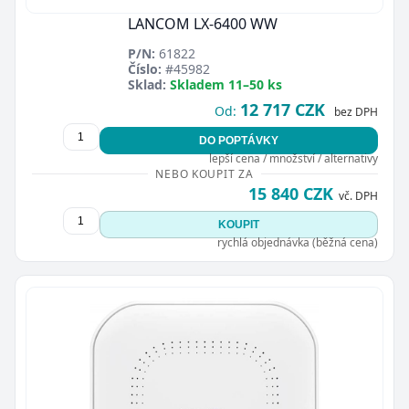
LANCOM LX-6400 WW
P/N:
61822
Číslo:
#45982
Sklad:
Skladem 11–50 ks
12 717 CZK
Od:
bez DPH
DO POPTÁVKY
lepší cena / množství / alternativy
NEBO KOUPIT ZA
15 840 CZK
vč. DPH
KOUPIT
rychlá objednávka (běžná cena)