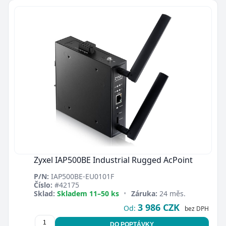
Zyxel IAP500BE Industrial Rugged AcPoint
P/N:
IAP500BE-EU0101F
Číslo:
#42175
Sklad:
Skladem 11–50 ks
•
Záruka:
24 měs.
3 986 CZK
Od:
bez DPH
DO POPTÁVKY