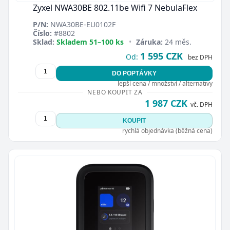
Zyxel NWA30BE 802.11be Wifi 7 NebulaFlex
P/N:
NWA30BE-EU0102F
Číslo:
#8802
Sklad:
Skladem 51–100 ks
•
Záruka:
24 měs.
1 595 CZK
Od:
bez DPH
DO POPTÁVKY
lepší cena / množství / alternativy
NEBO KOUPIT ZA
1 987 CZK
vč. DPH
KOUPIT
rychlá objednávka (běžná cena)