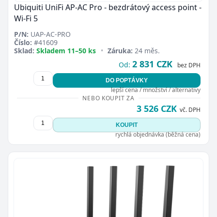
Ubiquiti UniFi AP-AC Pro - bezdrátový access point -
Wi-Fi 5
P/N:
UAP-AC-PRO
Číslo:
#41609
Sklad:
Skladem 11–50 ks
•
Záruka:
24 měs.
2 831 CZK
Od:
bez DPH
DO POPTÁVKY
lepší cena / množství / alternativy
NEBO KOUPIT ZA
3 526 CZK
vč. DPH
KOUPIT
rychlá objednávka (běžná cena)