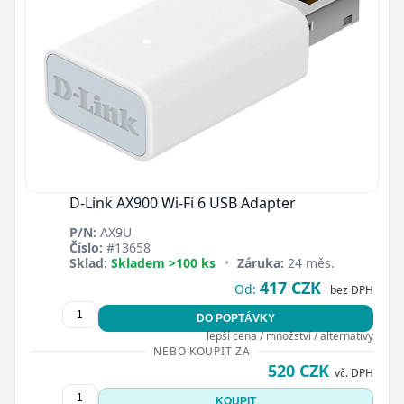
D-Link AX900 Wi-Fi 6 USB Adapter
P/N:
AX9U
Číslo:
#13658
Sklad:
Skladem >100 ks
•
Záruka:
24 měs.
417 CZK
Od:
bez DPH
DO POPTÁVKY
lepší cena / množství / alternativy
NEBO KOUPIT ZA
520 CZK
vč. DPH
KOUPIT