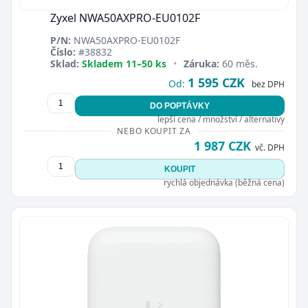
Zyxel NWA50AXPRO-EU0102F
P/N:
NWA50AXPRO-EU0102F
Číslo:
#38832
Sklad:
Skladem 11–50 ks
•
Záruka:
60 měs.
1 595 CZK
Od:
bez DPH
DO POPTÁVKY
lepší cena / množství / alternativy
NEBO KOUPIT ZA
1 987 CZK
vč. DPH
KOUPIT
rychlá objednávka (běžná cena)