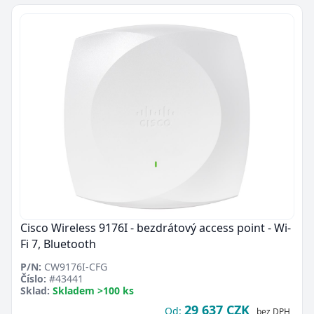
Cisco Wireless 9176I - bezdrátový access point - Wi-
Fi 7, Bluetooth
P/N:
CW9176I-CFG
Číslo:
#43441
Sklad:
Skladem >100 ks
29 637 CZK
Od:
bez DPH