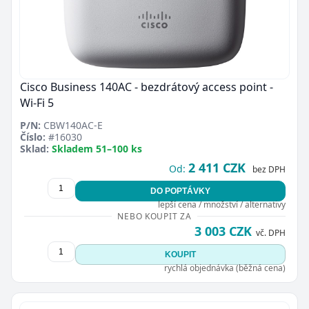
Cisco Business 140AC - bezdrátový access point -
Wi-Fi 5
P/N:
CBW140AC-E
Číslo:
#16030
Sklad:
Skladem 51–100 ks
2 411 CZK
Od:
bez DPH
DO POPTÁVKY
lepší cena / množství / alternativy
NEBO KOUPIT ZA
3 003 CZK
vč. DPH
KOUPIT
rychlá objednávka (běžná cena)