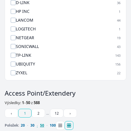
D-LINK
36
HP INC
1
LANCOM
44
LOGITECH
1
NETGEAR
19
SONICWALL
43
TP-LINK
143
UBIQUITY
156
ZYXEL
22
Access Point/Extendery
Výsledky:
1
–
50
z
588
‹
1
2
…
12
›
Položek:
20
30
50
100