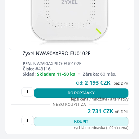
Zyxel NWA90AXPRO-EU0102F
P/N:
NWA90AXPRO-EU0102F
Číslo:
#43116
Sklad:
Skladem 11–50 ks
•
Záruka:
60 měs.
2 193 CZK
Od:
bez DPH
DO POPTÁVKY
lepší cena / množství / alternativy
NEBO KOUPIT ZA
2 731 CZK
vč. DPH
KOUPIT
rychlá objednávka (běžná cena)