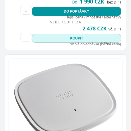
1 990 CZK
Od:
bez DPH
DO POPTÁVKY
lepší cena / množství / alternativy
NEBO KOUPIT ZA
2 478 CZK
vč. DPH
KOUPIT
rychlá objednávka (běžná cena)