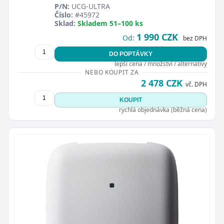
P/N:
UCG-ULTRA
Číslo:
#45972
Sklad:
Skladem 51–100 ks
1 990 CZK
Od:
bez DPH
DO POPTÁVKY
lepší cena / množství / alternativy
NEBO KOUPIT ZA
2 478 CZK
vč. DPH
KOUPIT
rychlá objednávka (běžná cena)