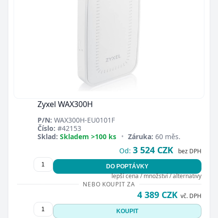
Zyxel WAX300H
P/N:
WAX300H-EU0101F
Číslo:
#42153
Sklad:
Skladem >100 ks
•
Záruka:
60 měs.
3 524 CZK
Od:
bez DPH
DO POPTÁVKY
lepší cena / množství / alternativy
NEBO KOUPIT ZA
4 389 CZK
vč. DPH
KOUPIT