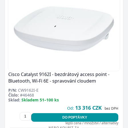
Cisco Catalyst 9162I - bezdrátový access point -
Bluetooth, Wi-Fi 6E - spravování cloudem
P/N:
CW9162I-E
Číslo:
#46468
Sklad:
Skladem 51–100 ks
13 316 CZK
Od:
bez DPH
DO POPTÁVKY
lepší cena / množství / alternativy
NEBO KOUPIT ZA