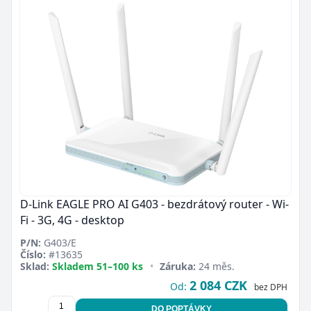
D-Link EAGLE PRO AI G403 - bezdrátový router - Wi-
Fi - 3G, 4G - desktop
P/N:
G403/E
Číslo:
#13635
Sklad:
Skladem 51–100 ks
•
Záruka:
24 měs.
2 084 CZK
Od:
bez DPH
DO POPTÁVKY