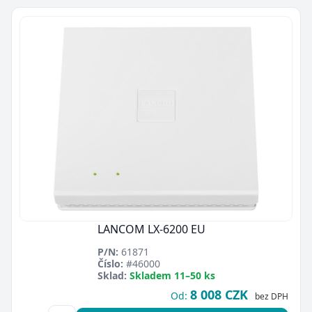
LANCOM LX-6200 EU
P/N:
61871
Číslo:
#46000
Sklad:
Skladem 11–50 ks
8 008 CZK
Od:
bez DPH