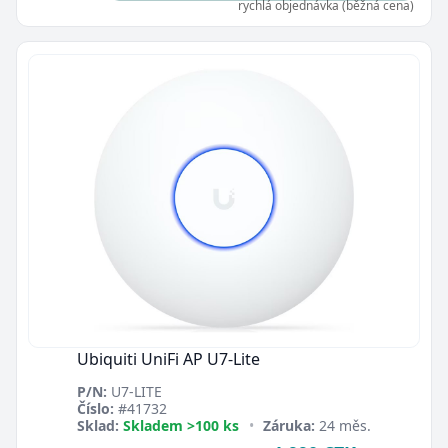
rychlá objednávka (běžná cena)
Ubiquiti UniFi AP U7-Lite
P/N:
U7-LITE
Číslo:
#41732
Sklad:
Skladem >100 ks
•
Záruka:
24 měs.