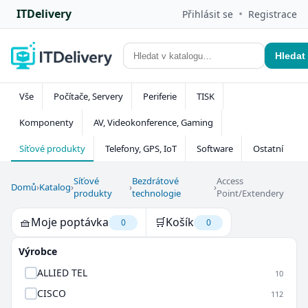
ITDelivery
•
Přihlásit se
Registrace
Hledat
Vše
Počítače, Servery
Periferie
TISK
Komponenty
AV, Videokonference, Gaming
Síťové produkty
Telefony, GPS, IoT
Software
Ostatní
Síťové
Bezdrátové
Access
Domů
›
Katalog
›
›
›
produkty
technologie
Point/Extendery
🧺
Moje poptávka
🛒
Košík
0
0
Výrobce
ALLIED TEL
10
CISCO
112