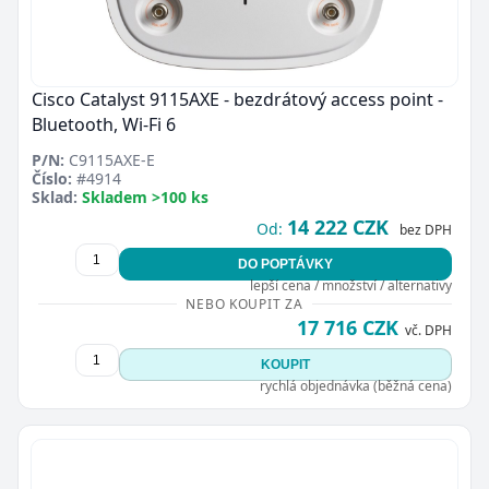
Cisco Catalyst 9115AXE - bezdrátový access point -
Bluetooth, Wi-Fi 6
P/N:
C9115AXE-E
Číslo:
#4914
Sklad:
Skladem >100 ks
14 222 CZK
Od:
bez DPH
DO POPTÁVKY
lepší cena / množství / alternativy
NEBO KOUPIT ZA
17 716 CZK
vč. DPH
KOUPIT
rychlá objednávka (běžná cena)