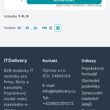
DO POPTÁVKY
lepší cena / množství / alternativy
Výsledky:
1
–
9
z
9
Položek:
20
30
50
100
ITDelivery
Kontakt
Odkazy
Poptávkový
Ogroup s.r.o.
B2B dodávky IT
formulář
IČO: 24845124
techniky pro
Obchodní
firmy, školy a
E-mail:
podmínky
kanceláře.
info@itdelivery.cz
Zpracování
Poptávkový
Tel.:
osobních
model místo
+420602301272
údajů
klasického e-