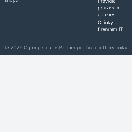
shopu.
Pravidla
používání
cookies
Články o
firemním IT
© 2026 Ogroup s.r.o.
•
Partner pro firemní IT techniku