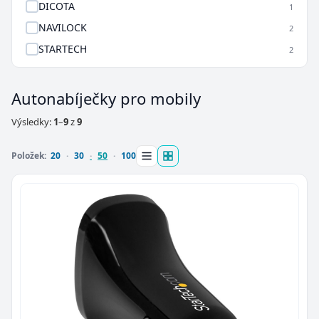
DICOTA
1
NAVILOCK
2
STARTECH
2
Autonabíječky pro mobily
Výsledky:
1
–
9
z
9
Položek:
20
30
50
100