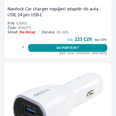
Navilock Car charger napájecí adaptér do auta -
USB, 24 pin USB-C
P/N:
63069
Číslo:
#34479
Sklad:
Na dotaz
•
Záruka:
36 měs.
223 CZK
Od:
bez DPH
DO POPTÁVKY
lepší cena / množství / alternativy