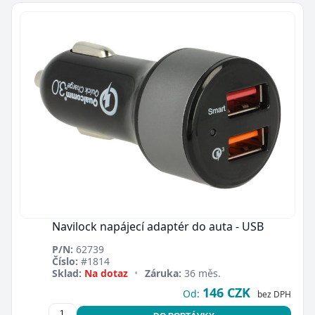
Navilock napájecí adaptér do auta - USB
P/N:
62739
Číslo:
#1814
Sklad:
Na dotaz
•
Záruka:
36 měs.
146 CZK
Od:
bez DPH