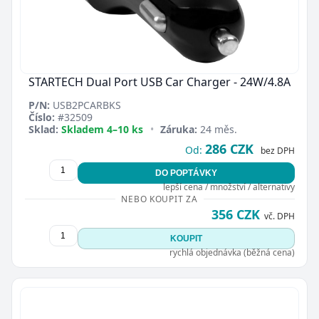
STARTECH Dual Port USB Car Charger - 24W/4.8A
P/N:
USB2PCARBKS
Číslo:
#32509
Sklad:
Skladem 4–10 ks
•
Záruka:
24 měs.
286 CZK
Od:
bez DPH
DO POPTÁVKY
lepší cena / množství / alternativy
NEBO KOUPIT ZA
356 CZK
vč. DPH
KOUPIT
rychlá objednávka (běžná cena)