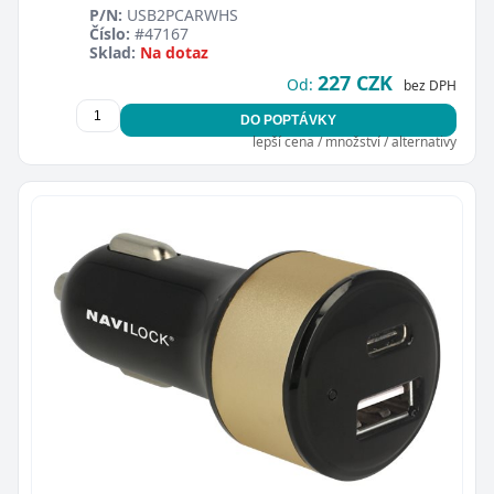
P/N:
USB2PCARWHS
Číslo:
#47167
Sklad:
Na dotaz
227 CZK
Od:
bez DPH
DO POPTÁVKY
lepší cena / množství / alternativy