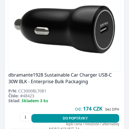
dbramante1928 Sustainable Car Charger USB-C
30W BLK - Enterprise Bulk Packaging
P/N:
CC3000BL7081
Číslo:
#48423
Sklad:
Skladem 3 ks
174 CZK
Od:
bez DPH
DO POPTÁVKY
lepší cena / množství / alternativy
NEBO KOUPIT ZA