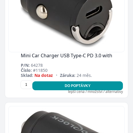
Mini Car Charger USB Type-C PD 3.0 with
P/N:
64278
Číslo:
#11850
Zavřít
Sklad:
Na dotaz
•
Záruka:
24 měs.
DO POPTÁVKY
lepší cena / množství / alternativy