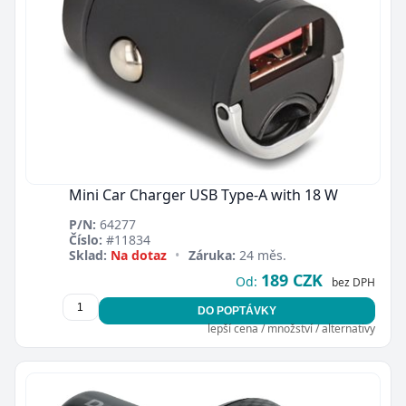
Mini Car Charger USB Type-A with 18 W
P/N:
64277
Číslo:
#11834
Sklad:
Na dotaz
•
Záruka:
24 měs.
189 CZK
Od:
bez DPH
DO POPTÁVKY
lepší cena / množství / alternativy