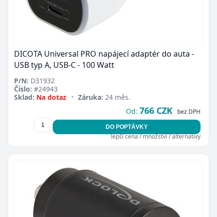
DICOTA Universal PRO napájecí adaptér do auta -
USB typ A, USB-C - 100 Watt
P/N:
D31932
Číslo:
#24943
Sklad:
Na dotaz
•
Záruka:
24 měs.
766 CZK
Od:
bez DPH
DO POPTÁVKY
lepší cena / množství / alternativy