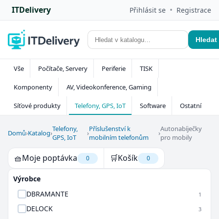
ITDelivery
•
Přihlásit se
Registrace
Hledat
Vše
Počítače, Servery
Periferie
TISK
Komponenty
AV, Videokonference, Gaming
Síťové produkty
Telefony, GPS, IoT
Software
Ostatní
Telefony,
Příslušenství k
Autonabíječky
Domů
›
Katalog
›
›
›
GPS, IoT
mobilním telefonům
pro mobily
🧺
Moje poptávka
🛒
Košík
0
0
Výrobce
DBRAMANTE
1
DELOCK
3