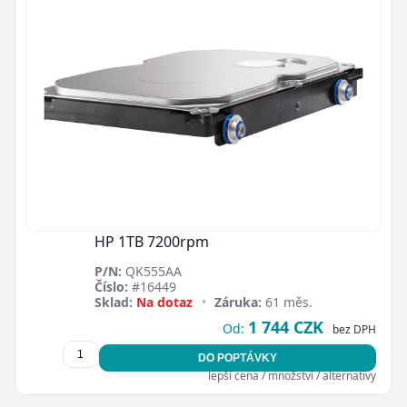
Zavřít
HP 1TB 7200rpm
P/N:
QK555AA
Číslo:
#16449
Sklad:
Na dotaz
•
Záruka:
61 měs.
1 744 CZK
Od:
bez DPH
DO POPTÁVKY
lepší cena / množství / alternativy