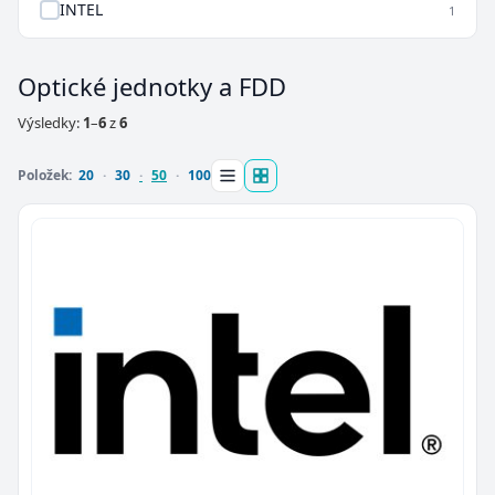
INTEL
1
Optické jednotky a FDD
Výsledky:
1
–
6
z
6
Položek:
20
30
50
100