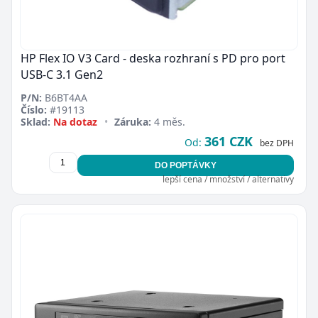
HP Flex IO V3 Card - deska rozhraní s PD pro port
USB-C 3.1 Gen2
P/N:
B6BT4AA
Číslo:
#19113
Sklad:
Na dotaz
•
Záruka:
4 měs.
361 CZK
Od:
bez DPH
DO POPTÁVKY
lepší cena / množství / alternativy