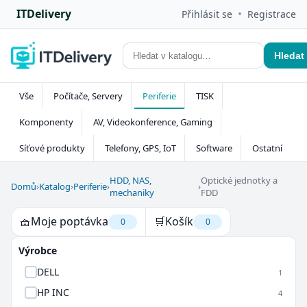
ITDelivery
•
Přihlásit se
Registrace
Hledat
Vše
Počítače, Servery
Periferie
TISK
Komponenty
AV, Videokonference, Gaming
Síťové produkty
Telefony, GPS, IoT
Software
Ostatní
HDD, NAS,
Optické jednotky a
Domů
›
Katalog
›
Periferie
›
›
mechaniky
FDD
🧺
Moje poptávka
🛒
Košík
0
0
Výrobce
DELL
1
HP INC
4