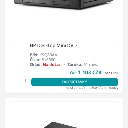
HP Desktop Mini DVD
P/N:
K9Q83AA
Číslo:
#16580
Sklad:
Na dotaz
•
Záruka:
61 měs.
1 103 CZK
Od:
bez DPH
DO POPTÁVKY
lepší cena / množství / alternativy