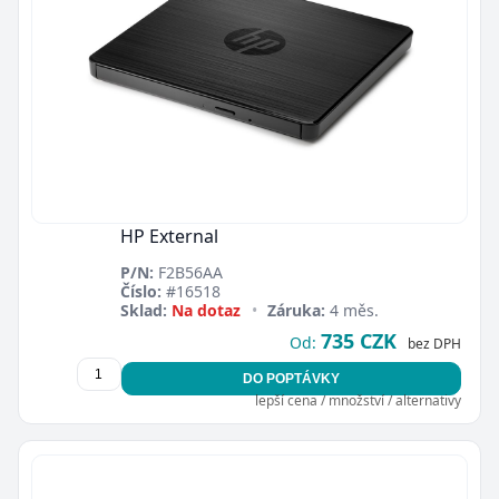
HP External
P/N:
F2B56AA
Číslo:
#16518
Sklad:
Na dotaz
•
Záruka:
4 měs.
735 CZK
Od:
bez DPH
DO POPTÁVKY
lepší cena / množství / alternativy