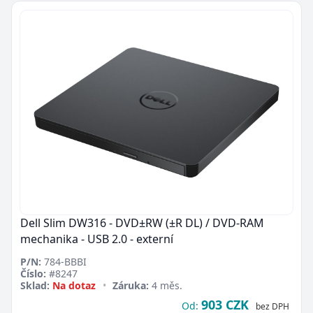
Dell Slim DW316 - DVD±RW (±R DL) / DVD-RAM
mechanika - USB 2.0 - externí
P/N:
784-BBBI
Číslo:
#8247
Sklad:
Na dotaz
•
Záruka:
4 měs.
903 CZK
Od:
bez DPH