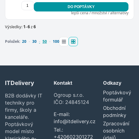
DO POPTÁVKY
lepší cena / množství / alternativy
Výsledky:
1
–
6
z
6
Položek:
20
30
50
100
ITDelivery
Kontakt
Odkazy
Poptávkový
Ogroup s.r.o.
B2B dodávky IT
formulář
IČO: 24845124
techniky pro
Obchodní
firmy, školy a
E-mail:
podmínky
kanceláře.
info@itdelivery.cz
Zpracování
Poptávkový
Tel.:
osobních
model místo
+420602301272
údajů
klasického e-