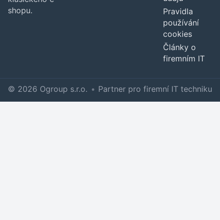
shopu.
Pravidla
používání
cookies
Články o
firemním IT
© 2026 Ogroup s.r.o.
•
Partner pro firemní IT techniku