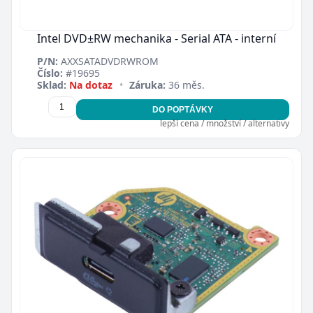
Intel DVD±RW mechanika - Serial ATA - interní
P/N:
AXXSATADVDRWROM
Číslo:
#19695
Sklad:
Na dotaz
•
Záruka:
36 měs.
DO POPTÁVKY
lepší cena / množství / alternativy