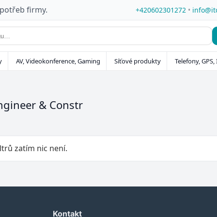
 potřeb firmy.
+420602301272
•
info@it
y
AV, Videokonference, Gaming
Síťové produkty
Telefony, GPS, 
ngineer & Constr
ltrů zatím nic není.
Kontakt