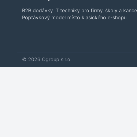
B2B dodávky IT techniky pro firmy, školy a kance
Poptávkový model místo klasického e-shopu.
© 2026 Ogroup s.r.o.