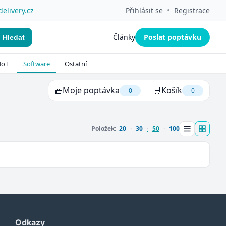
•
delivery.cz
Přihlásit se
Registrace
Články
Poslat poptávku
Hledat
IoT
Software
Ostatní
🧺
Moje poptávka
🛒
Košík
0
0
Položek:
20
30
50
100
Odkazy