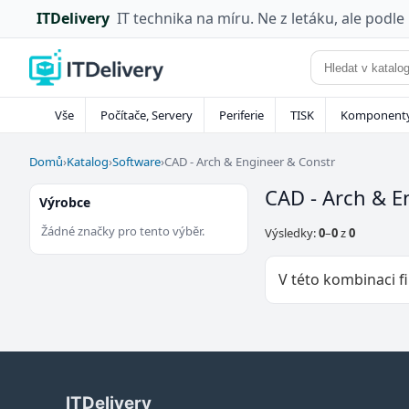
ITDelivery
IT technika na míru. Ne z letáku, ale podle
Vše
Počítače, Servery
Periferie
TISK
Komponent
Domů
›
Katalog
›
Software
›
CAD - Arch & Engineer & Constr
CAD - Arch & E
Výrobce
Žádné značky pro tento výběr.
Výsledky:
0
–
0
z
0
V této kombinaci fi
ITDelivery