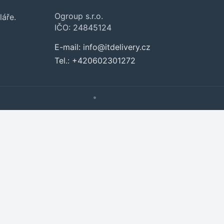
Ogroup s.r.o.
láře.
IČO: 24845124
Přejít do poptávky
Zavřít
E-mail:
info@itdelivery.cz
Tel.:
+420602301272
•