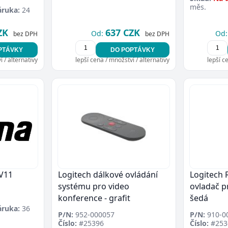
měs.
áruka:
24
ZK
637 CZK
Od:
Od:
bez DPH
bez DPH
PTÁVKY
DO POPTÁVKY
 / alternativy
lepší cena / množství / alternativy
lepší c
V11
Logitech dálkové ovládání
Logitech 
systému pro video
ovladač p
konference - grafit
šedá
áruka:
36
P/N:
952-000057
P/N:
910-0
Číslo:
#25396
Číslo:
#253