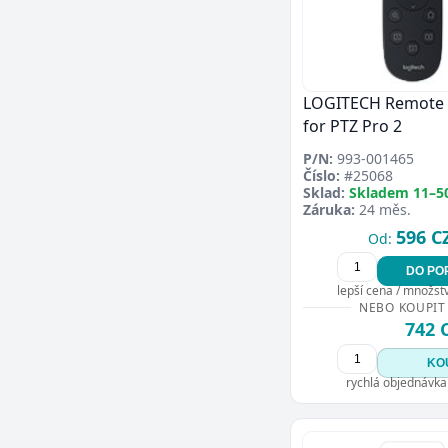
LOGITECH Remote 
for PTZ Pro 2
P/N:
993-001465
Číslo:
#25068
Sklad:
Skladem 11–5
Záruka:
24 měs.
596 C
Od:
DO PO
lepší cena / množství
NEBO KOUPIT
742 
KO
rychlá objednávka