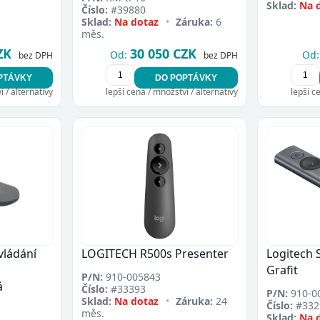
Sklad:
Na 
Číslo:
#39880
Sklad:
Na dotaz
•
Záruka:
6
měs.
ZK
30 050 CZK
Od:
Od:
bez DPH
bez DPH
PTÁVKY
DO POPTÁVKY
 / alternativy
lepší cena / množství / alternativy
lepší c
vládání
LOGITECH R500s Presenter
Logitech 
Grafit
P/N:
910-005843
á
Číslo:
#33393
P/N:
910-0
Sklad:
Na dotaz
•
Záruka:
24
Číslo:
#332
měs.
Sklad:
Na 