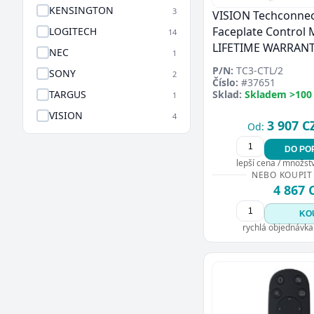
KENSINGTON
3
VISION Techconne
Faceplate Control 
LOGITECH
14
LIFETIME WARRAN
NEC
1
P/N:
TC3-CTL/2
SONY
2
Číslo:
#37651
TARGUS
Sklad:
Skladem >100
1
VISION
4
3 907 C
Od:
DO PO
lepší cena / množství
NEBO KOUPIT
4 867 
KO
rychlá objednávka