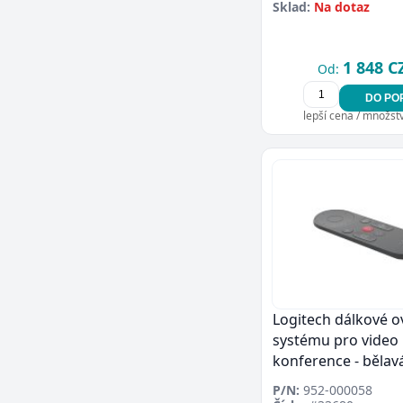
Sklad:
Na dotaz
1 848 C
Od:
DO PO
lepší cena / množství
Logitech dálkové o
systému pro video
konference - bělav
P/N:
952-000058