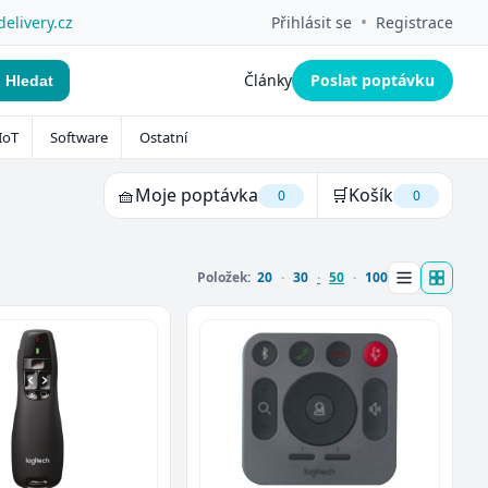
•
delivery.cz
Přihlásit se
Registrace
Články
Poslat poptávku
Hledat
IoT
Software
Ostatní
🧺
Moje poptávka
🛒
Košík
0
0
Položek:
20
30
50
100