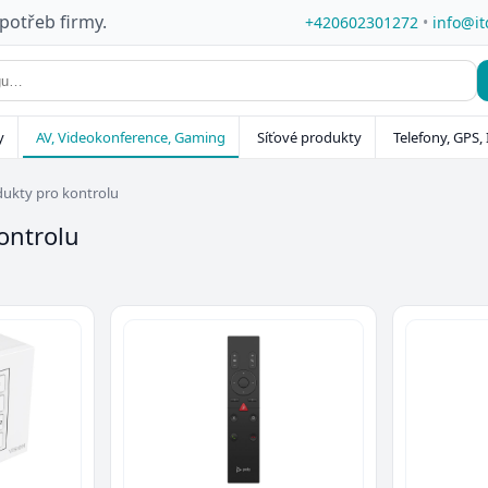
 potřeb firmy.
+420602301272
•
info@it
y
AV, Videokonference, Gaming
Síťové produkty
Telefony, GPS, 
ukty pro kontrolu
ontrolu