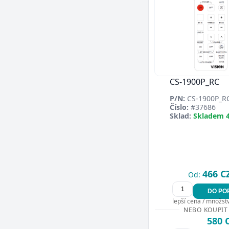
CS-1900P_RC
P/N:
CS-1900P_R
Číslo:
#37686
Sklad:
Skladem 4
466 C
Od:
DO PO
lepší cena / množství
NEBO KOUPIT
580 