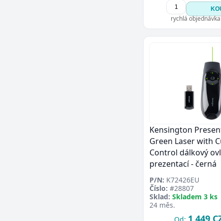
KO
rychlá objednávka
Kensington Presen
Green Laser with C
Control dálkový ov
prezentací - černá
P/N:
K72426EU
Číslo:
#28807
Sklad:
Skladem 3 ks
24 měs.
1 449 C
Od: