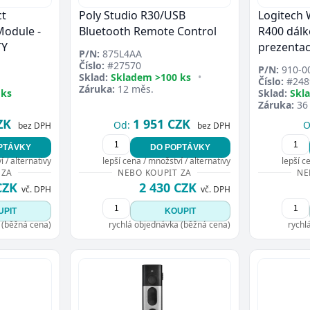
ct
Poly Studio R30/USB
Logitech 
Module -
Bluetooth Remote Control
R400 dálk
TY
prezentac
P/N:
875L4AA
Číslo:
#27570
P/N:
910-0
Sklad:
Skladem >100 ks
•
Číslo:
#248
Záruka:
12 měs.
 ks
Sklad:
Skl
Záruka:
36
ZK
1 951 CZK
Od:
O
bez DPH
bez DPH
PTÁVKY
DO POPTÁVKY
 / alternativy
lepší cena / množství / alternativy
lepší c
 ZA
NEBO KOUPIT ZA
NE
CZK
2 430 CZK
vč. DPH
vč. DPH
UPIT
KOUPIT
 (běžná cena)
rychlá objednávka (běžná cena)
rychl