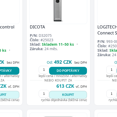
control
DICOTA
LOGITECH
Connect S
P/N:
D32075
Číslo:
#25023
P/N:
993-0
Sklad:
Skladem 11–50 ks
•
Číslo:
#250
Záruka:
24 měs.
0 ks
•
Sklad:
Skl
Záruka:
24
ZK
492 CZK
Od:
O
bez DPH
bez DPH
PTÁVKY
DO POPTÁVKY
 / alternativy
lepší cena / množství / alternativy
lepší c
 ZA
NEBO KOUPIT ZA
NE
CZK
613 CZK
vč. DPH
vč. DPH
UPIT
KOUPIT
 (běžná cena)
rychlá objednávka (běžná cena)
rychl