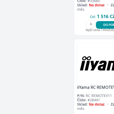
Číslo:
#33680
Sklad:
Na dotaz
•
Z
měs.
1 516 C
Od:
DO PO
lepší cena / množství
iiYama RC REMOTE
P/N:
RC REMOTEV11
Číslo:
#28441
Sklad:
Na dotaz
•
Z
měs.