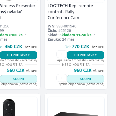
Wireless Presenter
LOGITECH Repl remote
ový ovladač
control - Rally
í
ConferenceCam
01356
P/N:
993-001940
99
Číslo:
#25126
adem >100 ks
•
Sklad:
Skladem 11–50 ks
•
 měs.
Záruka:
24 měs.
450 CZK
770 CZK
d:
Od:
bez DPH
bez DPH
DO POPTÁVKY
DO POPTÁVKY
ena / množství / alternativy
lepší cena / množství / alternativy
BO KOUPIT ZA
NEBO KOUPIT ZA
560 CZK
960 CZK
vč. DPH
vč. DPH
KOUPIT
KOUPIT
á objednávka (běžná cena)
rychlá objednávka (běžná cena)