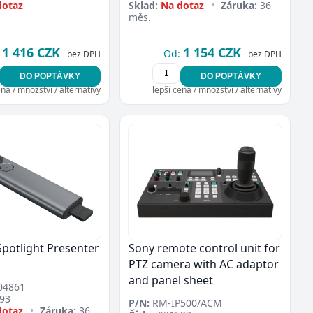
dotaz
Sklad:
Na dotaz
•
Záruka:
36
měs.
1 416 CZK
1 154 CZK
Od:
bez DPH
bez DPH
DO POPTÁVKY
DO POPTÁVKY
ena / množství / alternativy
lepší cena / množství / alternativy
Spotlight Presenter
Sony remote control unit for
PTZ camera with AC adaptor
and panel sheet
04861
93
P/N:
RM-IP500/ACM
dotaz
•
Záruka:
36