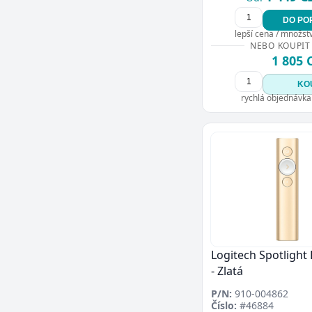
DO PO
lepší cena / množství
NEBO KOUPIT
1 805 
KO
rychlá objednávka
Logitech Spotlight
- Zlatá
P/N:
910-004862
Číslo:
#46884