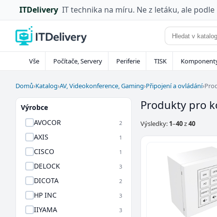
ITDelivery
IT technika na míru. Ne z letáku, ale podle
Vše
Počítače, Servery
Periferie
TISK
Komponent
Domů
›
Katalog
›
AV, Videokonference, Gaming
›
Připojení a ovládání
›
Prod
Produkty pro k
Výrobce
AVOCOR
2
Výsledky:
1
–
40
z
40
AXIS
1
CISCO
1
DELOCK
3
DICOTA
2
HP INC
3
IIYAMA
3