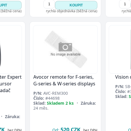
UPIT
KOUPIT
 (běžná cena)
rychlá objednávka (běžná cena)
rychl
ter Expert
Avocor remote for F-series,
Vision 
ursor
G-series & W-series displays
P/N:
SB-
ladač
Číslo:
#
P/N:
AVC-REM300
Sklad:
S
Číslo:
#44698
Sklad:
Skladem 2 ks
•
Záruka:
24 měs.
•
Záruka:
ZK
520 CZK
Od:
O
bez DPH
bez DPH