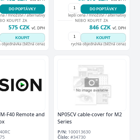
DO POPTÁVKY
DO POPTÁVKY
ena / množství / alternativy
lepší cena / množství / alternativy
BO KOUPIT ZA
NEBO KOUPIT ZA
575 CZK
846 CZK
vč. DPH
vč. DPH
KOUPIT
KOUPIT
á objednávka (běžná cena)
rychlá objednávka (běžná cena)
FM-F40 Remote and
NP05CV cable-cover for M2
ox
Series
40RC
P/N:
100013630
75
Číslo:
#34730