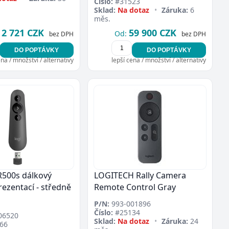
Číslo:
#31523
Sklad:
Na dotaz
•
Záruka:
6
měs.
2 721 CZK
59 900 CZK
Od:
bez DPH
bez DPH
DO POPTÁVKY
DO POPTÁVKY
ena / množství / alternativy
lepší cena / množství / alternativy
R500s dálkový
LOGITECH Rally Camera
rezentací - středně
Remote Control Gray
P/N:
993-001896
Číslo:
#25134
06520
Sklad:
Na dotaz
•
Záruka:
24
66