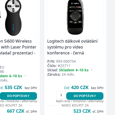
n Si600 Wireless
Logitech dálkové ovládání
 with Laser Pointer
systému pro video
vladač prezentací -
konference - černá
P/N:
993-000754
Číslo:
#25711
EU
Sklad:
Skladem 4–10 ks
•
98
Záruka:
24 měs.
adem 4–10 ks
•
 měs.
535 CZK
420 CZK
d:
Od:
bez DPH
bez DPH
DO POPTÁVKY
DO POPTÁVKY
ena / množství / alternativy
lepší cena / množství / alternativy
BO KOUPIT ZA
NEBO KOUPIT ZA
667 CZK
523 CZK
vč. DPH
vč. DPH