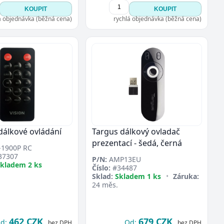
KOUPIT
KOUPIT
á objednávka (běžná cena)
rychlá objednávka (běžná cena)
dálkové ovládání
Targus dálkový ovladač
prezentací - šedá, černá
1900P RC
37307
P/N:
AMP13EU
kladem 2 ks
Číslo:
#34487
Sklad:
Skladem 1 ks
•
Záruka:
24 měs.
462 CZK
679 CZK
d:
Od:
bez DPH
bez DPH