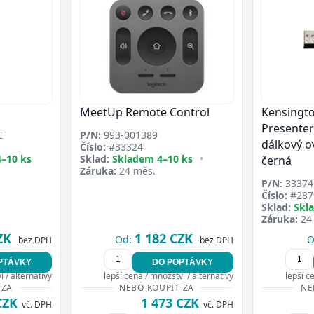
MeetUp Remote Control
Kensingto
Presenter
C
P/N:
993-001389
dálkový o
Číslo:
#33324
–10 ks
Sklad:
Skladem 4–10 ks
•
černá
Záruka:
24 měs.
P/N:
33374
Číslo:
#287
Sklad:
Skl
Záruka:
24
ZK
1 182 CZK
Od:
O
bez DPH
bez DPH
PTÁVKY
DO POPTÁVKY
 / alternativy
lepší cena / množství / alternativy
lepší c
 ZA
NEBO KOUPIT ZA
NE
CZK
1 473 CZK
vč. DPH
vč. DPH