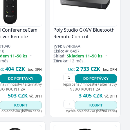
 ConferenceCam
Poly Studio G/X/V Bluetooth
ilver Remote
Remote Control
01040
P/N:
874R8AA
18
Číslo:
#16457
adem 11–50 ks
•
Sklad:
Skladem 11–50 ks
•
 měs.
Záruka:
12 měs.
404 CZK
2 733 CZK
d:
Od:
bez DPH
bez DPH
DO POPTÁVKY
DO POPTÁVKY
ena / množství / alternativy
lepší cena / množství / alternativy
BO KOUPIT ZA
NEBO KOUPIT ZA
503 CZK
3 405 CZK
vč. DPH
vč. DPH
KOUPIT
KOUPIT
á objednávka (běžná cena)
rychlá objednávka (běžná cena)