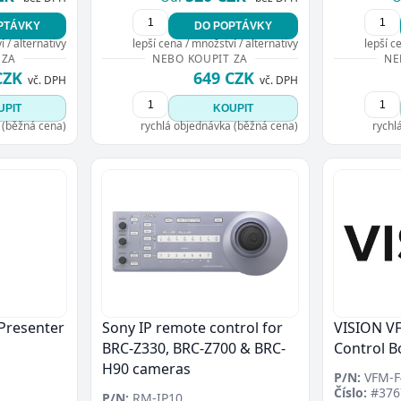
Přejít do poptávky
Zavřít
PTÁVKY
DO POPTÁVKY
 / alternativy
lepší cena / množství / alternativy
lepší c
 ZA
NEBO KOUPIT ZA
NE
CZK
649 CZK
vč. DPH
vč. DPH
UPIT
KOUPIT
 (běžná cena)
rychlá objednávka (běžná cena)
rychl
 Presenter
Sony IP remote control for
VISION V
BRC-Z330, BRC-Z700 & BRC-
Control B
H90 cameras
P/N:
VFM-F
Číslo:
#376
P/N:
RM-IP10