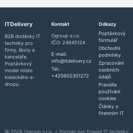
ITDelivery
Kontakt
Odkazy
Poptávkový
Ogroup s.r.o.
B2B dodávky IT
formulář
IČO: 24845124
techniky pro
Obchodní
firmy, školy a
E-mail:
podmínky
kanceláře.
info@itdelivery.cz
Zpracování
Poptávkový
Tel.:
osobních
model místo
+420602301272
údajů
klasického e-
shopu.
Pravidla
používání
cookies
Články o
firemním IT
© 2026 Ogroup s.r.o.
•
Partner pro firemní IT techniku