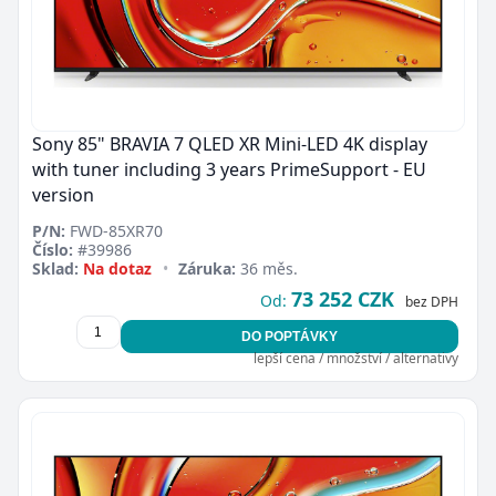
Sony 85" BRAVIA 7 QLED XR Mini-LED 4K display
with tuner including 3 years PrimeSupport - EU
version
P/N:
FWD-85XR70
Číslo:
#39986
Sklad:
Na dotaz
•
Záruka:
36 měs.
73 252 CZK
Od:
bez DPH
DO POPTÁVKY
lepší cena / množství / alternativy