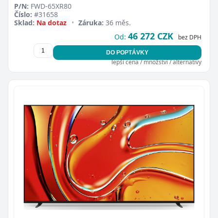
P/N:
FWD-65XR80
Číslo:
#31658
Sklad:
Na dotaz
•
Záruka:
36 měs.
46 272 CZK
Od:
bez DPH
DO POPTÁVKY
lepší cena / množství / alternativy