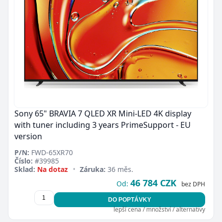
Sony 65" BRAVIA 7 QLED XR Mini-LED 4K display
with tuner including 3 years PrimeSupport - EU
version
P/N:
FWD-65XR70
Číslo:
#39985
Sklad:
Na dotaz
•
Záruka:
36 měs.
46 784 CZK
Od:
bez DPH
DO POPTÁVKY
lepší cena / množství / alternativy