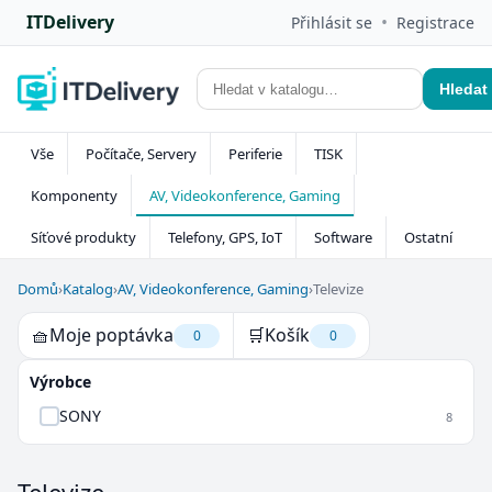
ITDelivery
•
Přihlásit se
Registrace
Hledat
Vše
Počítače, Servery
Periferie
TISK
Komponenty
AV, Videokonference, Gaming
Síťové produkty
Telefony, GPS, IoT
Software
Ostatní
Domů
›
Katalog
›
AV, Videokonference, Gaming
›
Televize
🧺
Moje poptávka
🛒
Košík
0
0
Výrobce
SONY
8