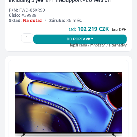
P/N:
FWD-85XR90
Číslo:
#39988
Sklad:
Na dotaz
•
Záruka:
36 měs.
102 219 CZK
Od:
bez DPH
DO POPTÁVKY
lepší cena / množství / alternativy