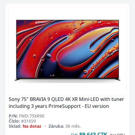
Sony 75" BRAVIA 9 QLED 4K XR Mini-LED with tuner
including 3 years PrimeSupport - EU version
P/N:
FWD-75XR90
Číslo:
#31659
Sklad:
Na dotaz
•
Záruka:
36 měs.
89 643 CZK
Od: