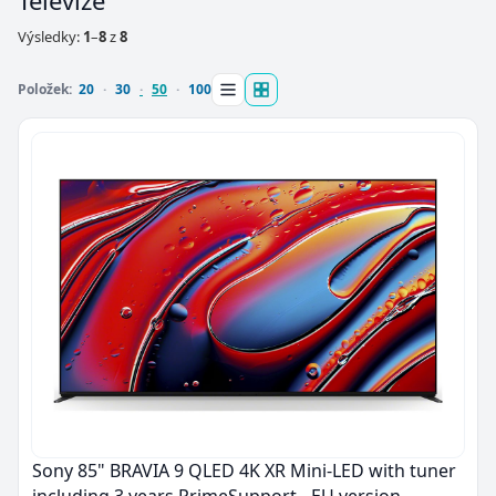
Televize
Výsledky:
1
–
8
z
8
Položek:
20
30
50
100
Sony 85" BRAVIA 9 QLED 4K XR Mini-LED with tuner
including 3 years PrimeSupport - EU version