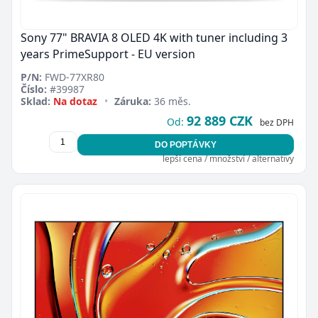
Sony 77" BRAVIA 8 OLED 4K with tuner including 3
years PrimeSupport - EU version
P/N:
FWD-77XR80
Číslo:
#39987
Sklad:
Na dotaz
•
Záruka:
36 měs.
92 889 CZK
Od:
bez DPH
DO POPTÁVKY
lepší cena / množství / alternativy