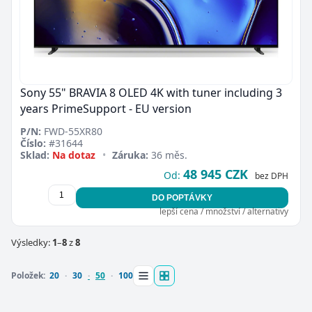
Sony 55" BRAVIA 8 OLED 4K with tuner including 3
years PrimeSupport - EU version
P/N:
FWD-55XR80
Číslo:
#31644
Sklad:
Na dotaz
•
Záruka:
36 měs.
48 945 CZK
Od:
bez DPH
DO POPTÁVKY
lepší cena / množství / alternativy
Výsledky:
1
–
8
z
8
Položek:
20
30
50
100