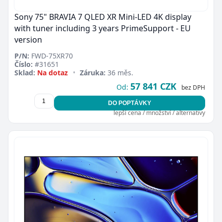
Sony 75" BRAVIA 7 QLED XR Mini-LED 4K display
with tuner including 3 years PrimeSupport - EU
version
P/N:
FWD-75XR70
Číslo:
#31651
Sklad:
Na dotaz
•
Záruka:
36 měs.
57 841 CZK
Od:
bez DPH
DO POPTÁVKY
lepší cena / množství / alternativy