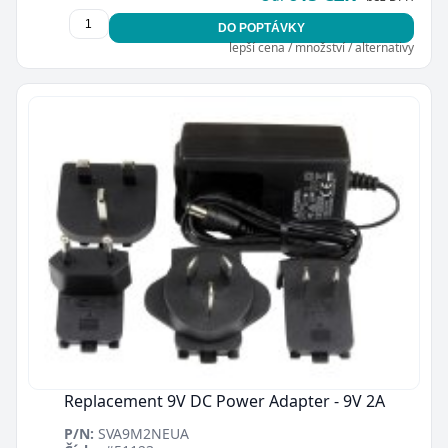
DO POPTÁVKY
lepší cena / množství / alternativy
Replacement 9V DC Power Adapter - 9V 2A
P/N:
SVA9M2NEUA