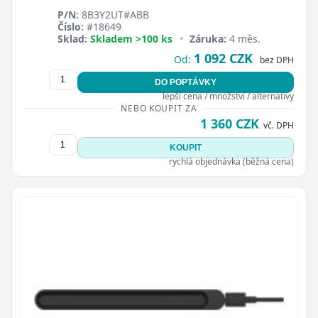
P/N:
8B3Y2UT#ABB
Číslo:
#18649
Sklad:
Skladem >100 ks
•
Záruka:
4 měs.
1 092 CZK
Od:
bez DPH
DO POPTÁVKY
lepší cena / množství / alternativy
NEBO KOUPIT ZA
1 360 CZK
vč. DPH
KOUPIT
rychlá objednávka (běžná cena)