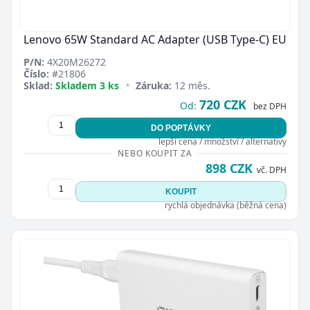
Lenovo 65W Standard AC Adapter (USB Type-C) EU
P/N:
4X20M26272
Číslo:
#21806
Sklad:
Skladem 3 ks
•
Záruka:
12 měs.
720 CZK
Od:
bez DPH
DO POPTÁVKY
lepší cena / množství / alternativy
NEBO KOUPIT ZA
898 CZK
vč. DPH
KOUPIT
rychlá objednávka (běžná cena)