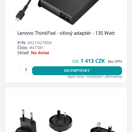
Lenovo ThinkPad - síťový adaptér - 135 Watt
P/N:
4X21H27804
Číslo:
#47381
Sklad:
Na dotaz
1 413 CZK
Od:
bez DPH
DO POPTÁVKY
lepší cena / množství / alternativy