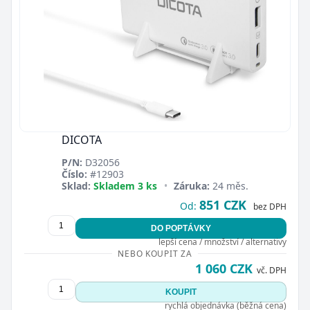
DICOTA
P/N:
D32056
Číslo:
#12903
Sklad:
Skladem 3 ks
•
Záruka:
24 měs.
851 CZK
Od:
bez DPH
DO POPTÁVKY
lepší cena / množství / alternativy
NEBO KOUPIT ZA
1 060 CZK
vč. DPH
KOUPIT
rychlá objednávka (běžná cena)