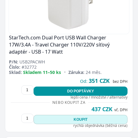
StarTech.com Dual Port USB Wall Charger
17W/3.4A - Travel Charger 110V/220V síťový
adaptér - USB - 17 Watt
P/N:
USB2PACWH
Číslo:
#32772
Sklad:
Skladem 11–50 ks
•
Záruka:
24 měs.
351 CZK
Od:
bez DPH
DO POPTÁVKY
lepší cena / množství / alternativy
NEBO KOUPIT ZA
437 CZK
vč. DPH
KOUPIT
rychlá objednávka (běžná cena)