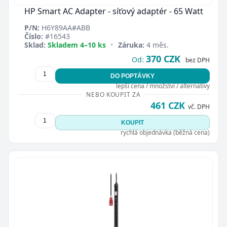
HP Smart AC Adapter - síťový adaptér - 65 Watt
P/N:
H6Y89AA#ABB
Číslo:
#16543
Sklad:
Skladem 4–10 ks
•
Záruka:
4 měs.
370 CZK
Od:
bez DPH
DO POPTÁVKY
lepší cena / množství / alternativy
NEBO KOUPIT ZA
461 CZK
vč. DPH
KOUPIT
rychlá objednávka (běžná cena)