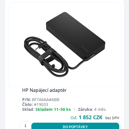
HP Napájecí adaptér
P/N:
BF7A6AA#ABB
Číslo:
#19033
Sklad:
Skladem 11–50 ks
•
Záruka:
4 měs.
1 852 CZK
Od:
bez DPH
DO POPTÁVKY