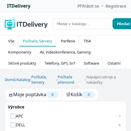
ITDelivery
•
Přihlásit se
Registrace
Hledat
Vše
Počítače, Servery
Periferie
TISK
Komponenty
AV, Videokonference, Gaming
Síťové produkty
Telefony, GPS, IoT
Software
Ostatní
Počítače,
Počítače
Napájecí zdroje a
Domů
›
Katalog
›
›
›
Servery
přenosné
nabíječky
🧺
Moje poptávka
🛒
Košík
0
0
Výrobce
APC
7
DELL
6