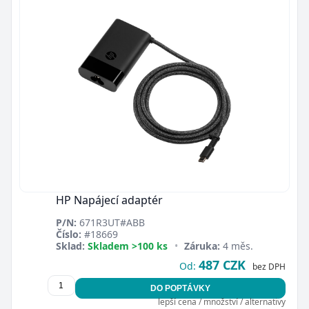
HP Napájecí adaptér
P/N:
671R3UT#ABB
Číslo:
#18669
Sklad:
Skladem >100 ks
•
Záruka:
4 měs.
487 CZK
Od:
bez DPH
DO POPTÁVKY
lepší cena / množství / alternativy