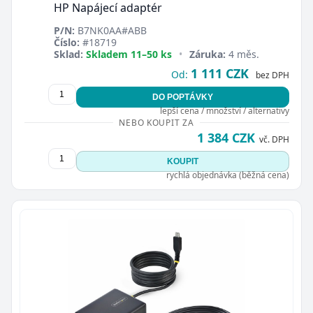
HP Napájecí adaptér
P/N:
B7NK0AA#ABB
Číslo:
#18719
Sklad:
Skladem 11–50 ks
•
Záruka:
4 měs.
1 111 CZK
Od:
bez DPH
DO POPTÁVKY
lepší cena / množství / alternativy
NEBO KOUPIT ZA
1 384 CZK
vč. DPH
KOUPIT
rychlá objednávka (běžná cena)