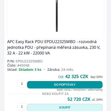
APC Easy Rack PDU EPDU2232SMBO - rozvodná
jednotka PDU - přepínaná měřená zásuvka, 230 V,
32 A - 22 kW - 22000 VA
P/N:
EPDU2232SMBO
Číslo:
#45048
Sklad:
Skladem 3 ks
•
Záruka:
24 měs.
42 325 CZK
Od:
bez DPH
DO POPTÁVKY
lepší cena / množství / alternativy
NEBO KOUPIT ZA
52 720 CZK
vč. DPH
KOUPIT