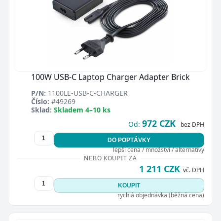
100W USB-C Laptop Charger Adapter Brick
P/N:
1100LE-USB-C-CHARGER
Číslo:
#49269
Sklad:
Skladem 4–10 ks
972 CZK
Od:
bez DPH
DO POPTÁVKY
lepší cena / množství / alternativy
NEBO KOUPIT ZA
1 211 CZK
vč. DPH
KOUPIT
rychlá objednávka (běžná cena)