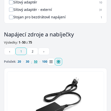
Síťový adaptér
10
Síťový adaptér - externí
31
Stojan pro bezdrátové napájení
1
Napájecí zdroje a nabíječky
Výsledky:
1
–
50
z
75
‹
1
2
›
Položek:
20
30
50
100