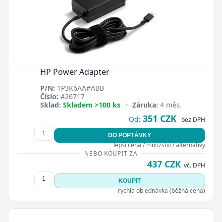
HP Power Adapter
P/N:
1P3K6AA#ABB
Číslo:
#26717
Sklad:
Skladem >100 ks
•
Záruka:
4 měs.
351 CZK
Od:
bez DPH
DO POPTÁVKY
lepší cena / množství / alternativy
NEBO KOUPIT ZA
437 CZK
vč. DPH
KOUPIT
rychlá objednávka (běžná cena)