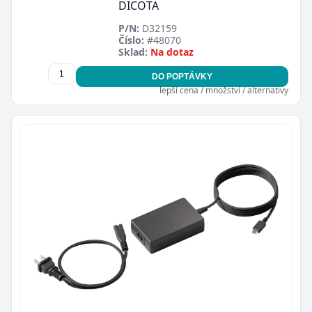
DICOTA
P/N:
D32159
Číslo:
#48070
Sklad:
Na dotaz
DO POPTÁVKY
lepší cena / množství / alternativy