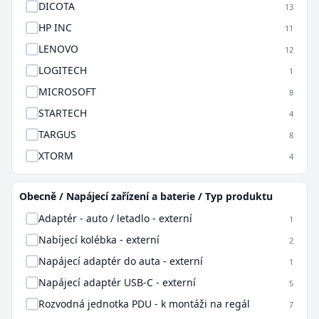
DICOTA
13
HP INC
11
LENOVO
12
LOGITECH
1
MICROSOFT
8
STARTECH
4
TARGUS
8
XTORM
4
Obecně / Napájecí zařízení a baterie / Typ produktu
Adaptér - auto / letadlo - externí
1
Nabíjecí kolébka - externí
2
Napájecí adaptér do auta - externí
1
Napájecí adaptér USB-C - externí
5
Rozvodná jednotka PDU - k montáži na regál
7