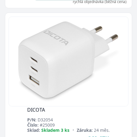
rychlá objednávka (běžná cena)
Zavřít
DICOTA
P/N:
D32054
Číslo:
#25009
Sklad:
Skladem 3 ks
•
Záruka:
24 měs.