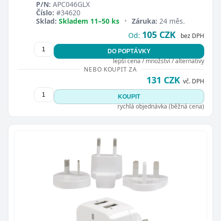
P/N:
APC046GLX
Číslo:
#34620
Sklad:
Skladem 11–50 ks
•
Záruka:
24 měs.
105 CZK
Od:
bez DPH
DO POPTÁVKY
lepší cena / množství / alternativy
NEBO KOUPIT ZA
131 CZK
vč. DPH
KOUPIT
rychlá objednávka (běžná cena)