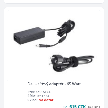
Dell - síťový adaptér - 65 Watt
P/N:
450-AECL
Číslo:
#51534
Sklad:
Na dotaz
615 CZK
Od:
bez DPH