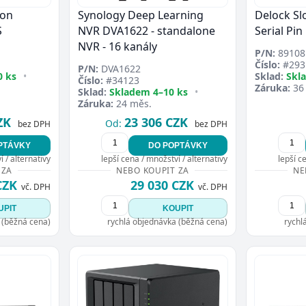
ion
Synology Deep Learning
Delock Slo
S
NVR DVA1622 - standalone
Serial Pin 
NVR - 16 kanály
P/N:
89108
Číslo:
#293
P/N:
DVA1622
0 ks
•
Sklad:
Skl
Číslo:
#34123
Záruka:
36
Sklad:
Skladem 4–10 ks
•
Záruka:
24 měs.
ZK
23 306 CZK
Od:
bez DPH
bez DPH
PTÁVKY
DO POPTÁVKY
 / alternativy
lepší cena / množství / alternativy
lepší c
 ZA
NEBO KOUPIT ZA
NE
CZK
29 030 CZK
vč. DPH
vč. DPH
UPIT
KOUPIT
 (běžná cena)
rychlá objednávka (běžná cena)
rychl