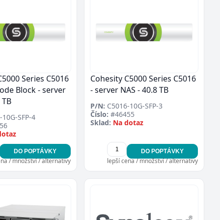
C5000 Series C5016
Cohesity C5000 Series C5016
ode Block - server
- server NAS - 40.8 TB
8 TB
P/N:
C5016-10G-SFP-3
Číslo:
#46455
-10G-SFP-4
Sklad:
Na dotaz
56
dotaz
DO POPTÁVKY
DO POPTÁVKY
ena / množství / alternativy
lepší cena / množství / alternativy