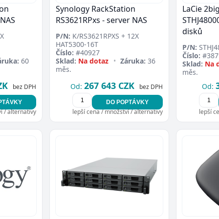
ion
Synology RackStation
LaCie 2bi
 NAS
RS3621RPxs - server NAS
STHJ48000
disků
4X
P/N:
K/RS3621RPXS + 12X
HAT5300-16T
P/N:
STHJ4
Číslo:
#40927
Číslo:
#387
áruka:
60
Sklad:
Na dotaz
•
Záruka:
36
Sklad:
Na 
měs.
měs.
ZK
267 643 CZK
Od:
Od:
bez DPH
bez DPH
PTÁVKY
DO POPTÁVKY
 / alternativy
lepší cena / množství / alternativy
lepší c