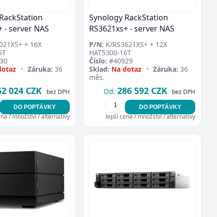
RackStation
Synology RackStation
 - server NAS
RS3621xs+ - server NAS
021XS+ + 16X
P/N:
K/RS3621XS+ + 12X
6T
HAT5300-16T
30
Číslo:
#40929
dotaz
•
Záruka:
36
Sklad:
Na dotaz
•
Záruka:
36
měs.
62 024 CZK
286 592 CZK
Od:
bez DPH
bez DPH
DO POPTÁVKY
DO POPTÁVKY
ena / množství / alternativy
lepší cena / množství / alternativy