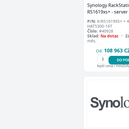
Synology RackStat
RS1619xs+ - server
P/N:
K/RS1619XS+ + 
HAT5300-16T
Číslo:
#40928
Sklad:
Na dotaz
•
Z
měs.
108 963 C
Od:
DO PO
lepší cena / množství