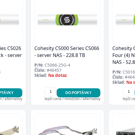
ies C5026
Cohesity C5000 Series C5066
Cohesity 
k - server
- server NAS - 228.8 TB
Four (4) N
NAS - 52.
P/N:
C5066-25G-4
Číslo:
#46457
3
P/N:
C5016
Sklad:
Na dotaz
Číslo:
#464
Sklad:
Na 
PTÁVKY
DO POPTÁVKY
 / alternativy
lepší cena / množství / alternativy
lepší c