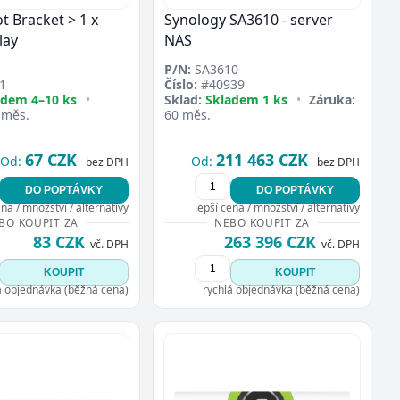
t Bracket > 1 x
Synology SA3610 - server
lay
NAS
P/N:
SA3610
1
Číslo:
#40939
adem 4–10 ks
•
Sklad:
Skladem 1 ks
•
Záruka:
 měs.
60 měs.
67 CZK
211 463 CZK
Od:
Od:
bez DPH
bez DPH
DO POPTÁVKY
DO POPTÁVKY
ena / množství / alternativy
lepší cena / množství / alternativy
BO KOUPIT ZA
NEBO KOUPIT ZA
83 CZK
263 396 CZK
vč. DPH
vč. DPH
KOUPIT
KOUPIT
á objednávka (běžná cena)
rychlá objednávka (běžná cena)