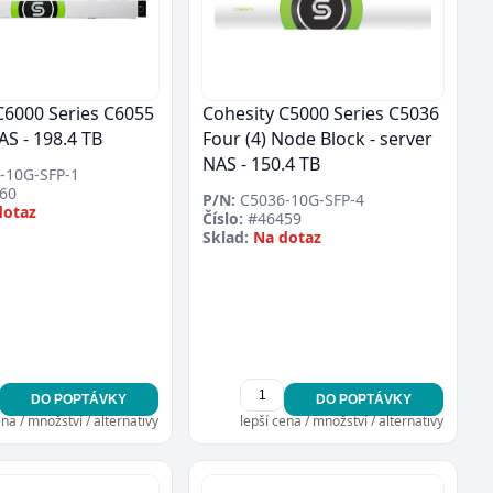
C6000 Series C6055
Cohesity C5000 Series C5036
AS - 198.4 TB
Four (4) Node Block - server
NAS - 150.4 TB
-10G-SFP-1
60
P/N:
C5036-10G-SFP-4
dotaz
Číslo:
#46459
Sklad:
Na dotaz
DO POPTÁVKY
DO POPTÁVKY
ena / množství / alternativy
lepší cena / množství / alternativy