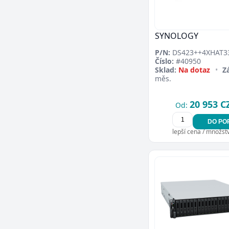
SYNOLOGY
P/N:
DS423++4XHAT3
Číslo:
#40950
Sklad:
Na dotaz
•
Z
měs.
20 953 C
Od:
DO PO
lepší cena / množství