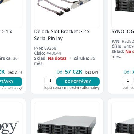
 > 1 x
Delock Slot Bracket > 2 x
SYNOLOG
Serial Pin lay
P/N:
RS282
Číslo:
#409
P/N:
89268
Sklad:
Na 
Číslo:
#43644
měs.
áruka:
36
Sklad:
Na dotaz
•
Záruka:
36
měs.
ZK
57 CZK
Od:
Od:
bez DPH
bez DPH
PTÁVKY
DO POPTÁVKY
 / alternativy
lepší cena / množství / alternativy
lepší c