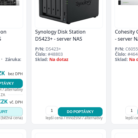
ion
Synology Disk Station
Cohesity 
S
DS423+ - server NAS
- server N
P/N:
DS423+
P/N:
C6055
Číslo:
#48803
Číslo:
#464
•
Záruka:
Sklad:
Na dotaz
Sklad:
Na 
ZK
bez DPH
PTÁVKY
 / alternativy
 ZA
CZK
vč. DPH
UPIT
DO POPTÁVKY
 (běžná cena)
lepší cena / množství / alternativy
lepší c