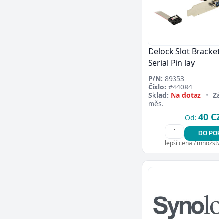
Delock Slot Bracket
Serial Pin lay
P/N:
89353
Číslo:
#44084
Sklad:
Na dotaz
•
Z
měs.
40 C
Od:
DO PO
lepší cena / množství