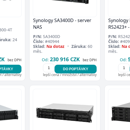
Přejít do poptávky
Zavřít
Synology SA3400D - server
Synology 
NAS
RS2423+ -
300-4T
P/N:
SA3400D
P/N:
RS242
áruka:
24
Číslo:
#40944
Číslo:
#409
Sklad:
Na dotaz
•
Záruka:
60
Sklad:
Na 
měs.
měs.
ZK
230 916 CZK
Od:
Od:
bez DPH
bez DPH
PTÁVKY
DO POPTÁVKY
 / alternativy
lepší cena / množství / alternativy
lepší c