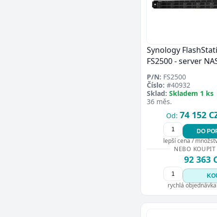
Synology FlashStat
FS2500 - server NA
P/N:
FS2500
Číslo:
#40932
Sklad:
Skladem 1 ks
36 měs.
74 152 C
Od:
DO PO
lepší cena / množství
NEBO KOUPIT
92 363 
KO
rychlá objednávka