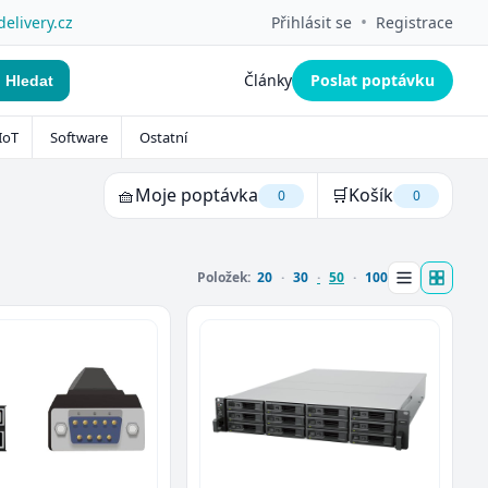
•
delivery.cz
Přihlásit se
Registrace
Články
Poslat poptávku
Hledat
IoT
Software
Ostatní
🧺
Moje poptávka
🛒
Košík
0
0
Položek:
20
30
50
100