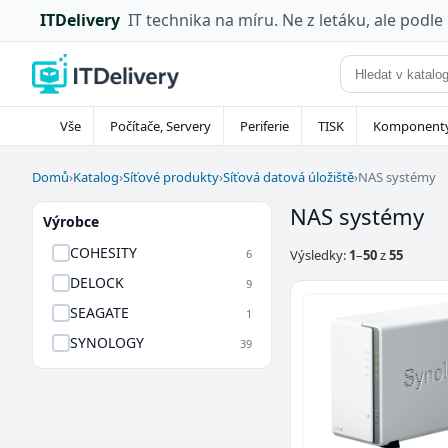
ITDelivery
IT technika na míru. Ne z letáku, ale podle
Vše
Počítače, Servery
Periferie
TISK
Komponent
Domů
›
Katalog
›
Síťové produkty
›
Síťová datová úložiště
›
NAS systémy
NAS systémy
Výrobce
COHESITY
6
Výsledky:
1
–
50
z
55
DELOCK
9
SEAGATE
1
SYNOLOGY
39