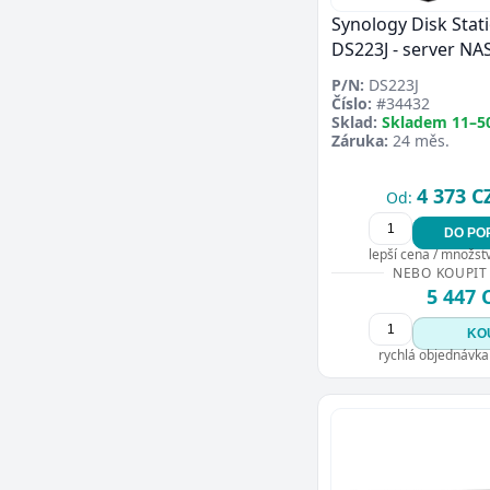
Synology Disk Stat
DS223J - server NA
P/N:
DS223J
Číslo:
#34432
Sklad:
Skladem 11–5
Záruka:
24 měs.
4 373 C
Od:
DO PO
lepší cena / množství
NEBO KOUPIT
5 447 
KO
rychlá objednávka