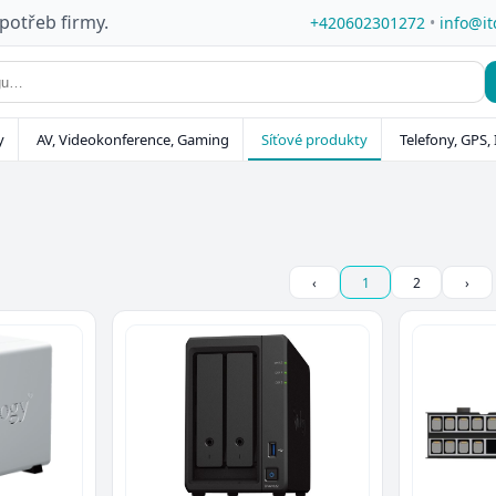
 potřeb firmy.
+420602301272
•
info@it
y
AV, Videokonference, Gaming
Síťové produkty
Telefony, GPS, 
‹
1
2
›