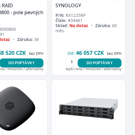
g RAID
SYNOLOGY
800 - pole pevných
P/N:
RX1225RP
Číslo:
#34461
Sklad:
Na dotaz
•
Záruka:
60
8000800
měs.
91
dotaz
•
Záruka:
36
38 520 CZK
46 057 CZK
Od:
bez DPH
bez DPH
DO POPTÁVKY
DO POPTÁVKY
ena / množství / alternativy
lepší cena / množství / alternativy