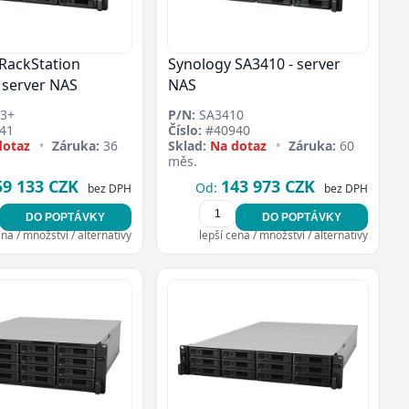
RackStation
Synology SA3410 - server
 server NAS
NAS
3+
P/N:
SA3410
41
Číslo:
#40940
dotaz
•
Záruka:
36
Sklad:
Na dotaz
•
Záruka:
60
měs.
59 133 CZK
143 973 CZK
Od:
bez DPH
bez DPH
DO POPTÁVKY
DO POPTÁVKY
ena / množství / alternativy
lepší cena / množství / alternativy