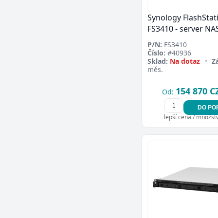
Synology FlashStat
FS3410 - server NA
P/N:
FS3410
Číslo:
#40936
Sklad:
Na dotaz
•
Z
měs.
154 870 C
Od:
DO PO
lepší cena / množství