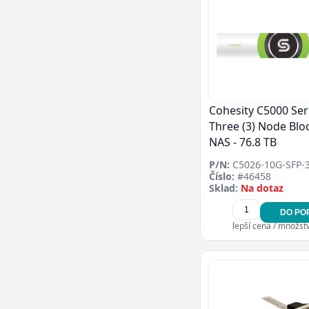
Cohesity C5000 Ser
Three (3) Node Bloc
NAS - 76.8 TB
P/N:
C5026-10G-SFP-
Číslo:
#46458
Sklad:
Na dotaz
DO PO
lepší cena / množství