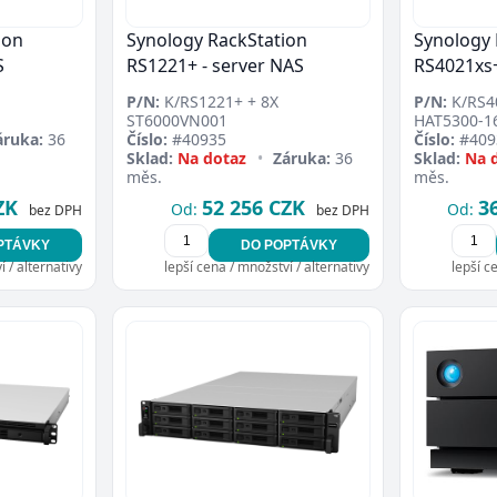
ion
Synology RackStation
Synology 
S
RS1221+ - server NAS
RS4021xs+
P/N:
K/RS1221+ + 8X
P/N:
K/RS4
ST6000VN001
HAT5300-1
áruka:
36
Číslo:
#40935
Číslo:
#409
Sklad:
Na dotaz
•
Záruka:
36
Sklad:
Na 
měs.
měs.
ZK
52 256 CZK
3
Od:
Od:
bez DPH
bez DPH
PTÁVKY
DO POPTÁVKY
 / alternativy
lepší cena / množství / alternativy
lepší c