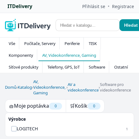
ITDelivery
•
Přihlásit se
Registrace
Hledat
Vše
Počítače, Servery
Periferie
TISK
Komponenty
AV, Videokonference, Gaming
Síťové produkty
Telefony, GPS, IoT
Software
Ostatní
AV,
AV a
Software pro
Domů
›
Katalog
›
Videokonference,
›
›
videokonference
videokonference
Gaming
🧺
Moje poptávka
🛒
Košík
0
0
Výrobce
LOGITECH
1