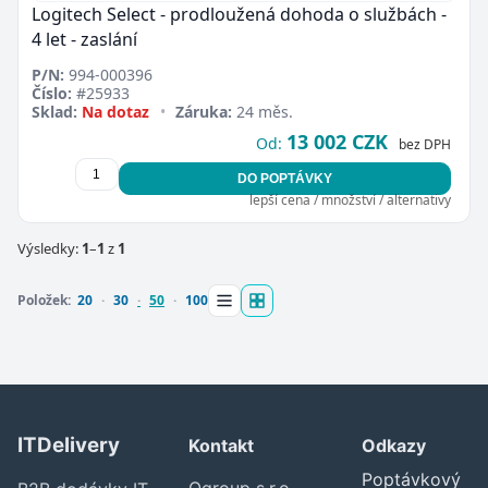
Logitech Select - prodloužená dohoda o službách -
4 let - zaslání
P/N:
994-000396
Číslo:
#25933
Sklad:
Na dotaz
•
Záruka:
24 měs.
13 002 CZK
Od:
bez DPH
DO POPTÁVKY
lepší cena / množství / alternativy
Zavřít
Výsledky:
1
–
1
z
1
Položek:
20
30
50
100
ITDelivery
Kontakt
Odkazy
Poptávkový
Ogroup s.r.o.