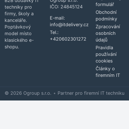
B2B dodávky IT
formulář
IČO: 24845124
techniky pro
Obchodní
firmy, školy a
E-mail:
podmínky
kanceláře.
info@itdelivery.cz
Zpracování
Poptávkový
Tel.:
osobních
model místo
+420602301272
údajů
klasického e-
shopu.
Pravidla
používání
cookies
Články o
firemním IT
© 2026 Ogroup s.r.o.
•
Partner pro firemní IT techniku