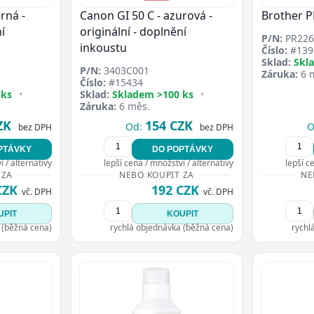
rná -
Canon GI 50 C - azurová -
Brother 
í
originální - doplnění
P/N:
PR226
inkoustu
Číslo:
#139
Sklad:
Skl
P/N:
3403C001
Záruka:
6 
Číslo:
#15434
 ks
•
Sklad:
Skladem >100 ks
•
Záruka:
6 měs.
ZK
154 CZK
Od:
O
bez DPH
bez DPH
PTÁVKY
DO POPTÁVKY
 / alternativy
lepší cena / množství / alternativy
lepší c
 ZA
NEBO KOUPIT ZA
NE
CZK
192 CZK
vč. DPH
vč. DPH
UPIT
KOUPIT
 (běžná cena)
rychlá objednávka (běžná cena)
rychl