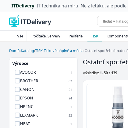
ITDelivery
IT technika na míru. Ne z letáku, ale podle
Vše
Počítače, Servery
Periferie
TISK
Komponent
Domů
›
Katalog
›
TISK
›
Tiskové náplně a média
›
Ostatní spotřební materiá
Ostatní spotře
Výrobce
AVOCOR
1
Výsledky:
1
–
50
z
139
BROTHER
62
CANON
21
EPSON
24
HP INC
1
LEXMARK
22
NEAT
1