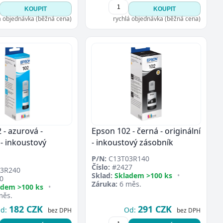
KOUPIT
KOUPIT
á objednávka (běžná cena)
rychlá objednávka (běžná cena)
 - azurová -
Epson 102 - černá - originální
 - inkoustový
- inkoustový zásobník
P/N:
C13T03R140
Číslo:
#2427
3R240
Sklad:
Skladem >100 ks
•
0
Záruka:
6 měs.
adem >100 ks
•
měs.
182 CZK
291 CZK
d:
Od:
bez DPH
bez DPH