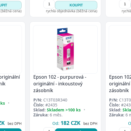
UPIT
KOUPIT
 (běžná cena)
rychlá objednávka (běžná cena)
rychl
originální
Epson 102 - purpurová -
Epson 102
ník
originální - inkoustový
originální
zásobník
zásobník
P/N:
C13T03R340
P/N:
C13T0
 ks
•
Číslo:
#2435
Číslo:
#243
Sklad:
Skladem >100 ks
•
Sklad:
Skl
Záruka:
6 měs.
Záruka:
6 
ZK
182 CZK
Od:
O
bez DPH
bez DPH