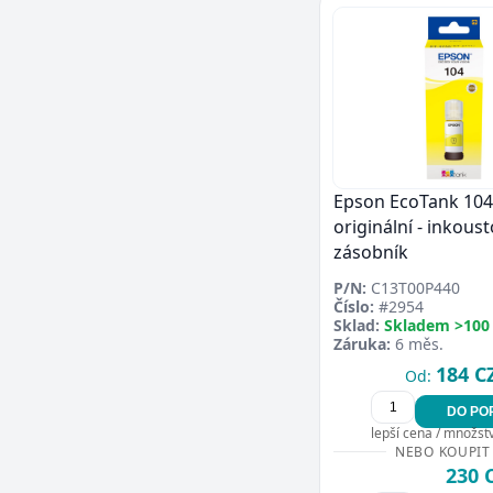
Epson EcoTank 104 -
originální - inkous
zásobník
P/N:
C13T00P440
Číslo:
#2954
Sklad:
Skladem >100
Záruka:
6 měs.
184 C
Od:
DO PO
lepší cena / množství
NEBO KOUPIT
230 