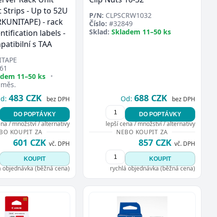
 Strips - Up to 52U
P/N:
CLPSCRW1032
(RKUNITAPE) - rack
Číslo:
#32849
Sklad:
Skladem 11–50 ks
ntification labels -
patibilní s TAA
TAPE
61
adem 11–50 ks
•
 měs.
483 CZK
688 CZK
d:
Od:
bez DPH
bez DPH
DO POPTÁVKY
DO POPTÁVKY
ena / množství / alternativy
lepší cena / množství / alternativy
BO KOUPIT ZA
NEBO KOUPIT ZA
601 CZK
857 CZK
vč. DPH
vč. DPH
KOUPIT
KOUPIT
á objednávka (běžná cena)
rychlá objednávka (běžná cena)