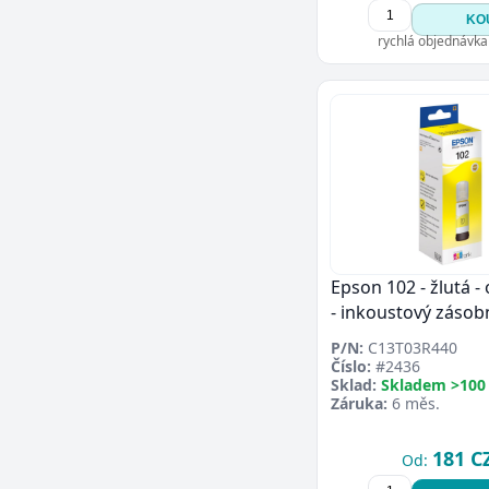
KO
rychlá objednávka
Epson 102 - žlutá - 
- inkoustový zásob
P/N:
C13T03R440
Číslo:
#2436
Sklad:
Skladem >100
Záruka:
6 měs.
181 C
Od: