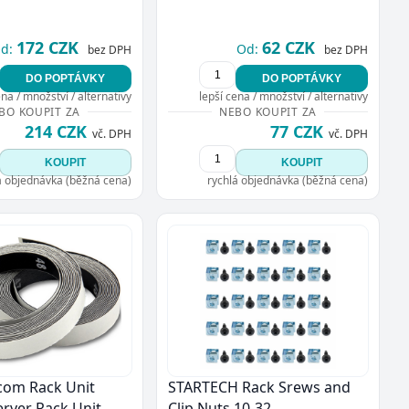
172 CZK
62 CZK
d:
Od:
bez DPH
bez DPH
DO POPTÁVKY
DO POPTÁVKY
ena / množství / alternativy
lepší cena / množství / alternativy
BO KOUPIT ZA
NEBO KOUPIT ZA
214 CZK
77 CZK
vč. DPH
vč. DPH
KOUPIT
KOUPIT
á objednávka (běžná cena)
rychlá objednávka (běžná cena)
com Rack Unit
STARTECH Rack Srews and
erver Rack Unit
Clip Nuts 10-32