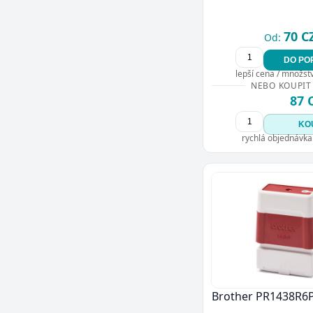
70 C
Od:
DO PO
lepší cena / množství
NEBO KOUPIT
87 
KO
rychlá objednávka
Brother PR1438R6