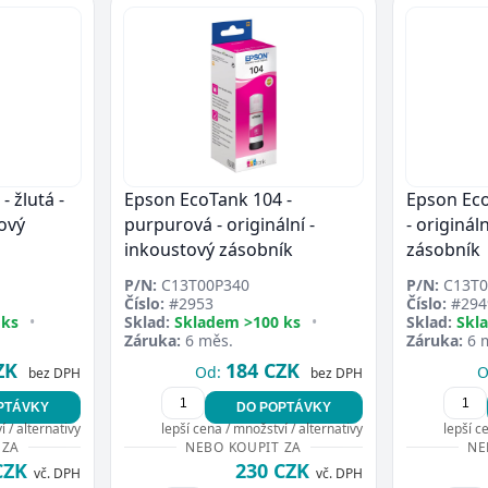
 žlutá -
Epson EcoTank 104 -
Epson Eco
tový
purpurová - originální -
- originál
inkoustový zásobník
zásobník
P/N:
C13T00P340
P/N:
C13T0
Číslo:
#2953
Číslo:
#294
 ks
•
Sklad:
Skladem >100 ks
•
Sklad:
Skl
Záruka:
6 měs.
Záruka:
6 
ZK
184 CZK
Od:
O
bez DPH
bez DPH
PTÁVKY
DO POPTÁVKY
 / alternativy
lepší cena / množství / alternativy
lepší c
 ZA
NEBO KOUPIT ZA
NE
CZK
230 CZK
vč. DPH
vč. DPH