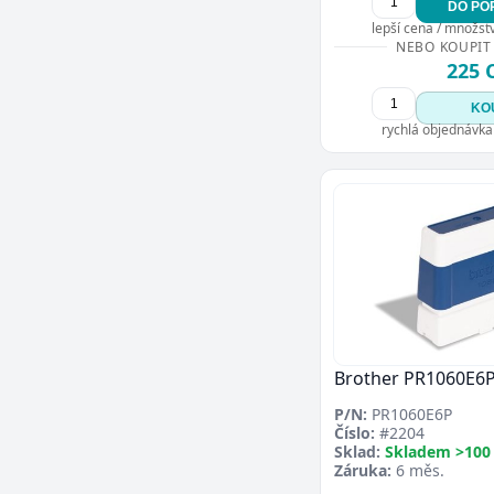
DO PO
lepší cena / množství
NEBO KOUPIT
225 
KO
rychlá objednávka
Brother PR1060E6
P/N:
PR1060E6P
Číslo:
#2204
Sklad:
Skladem >100
Záruka:
6 měs.