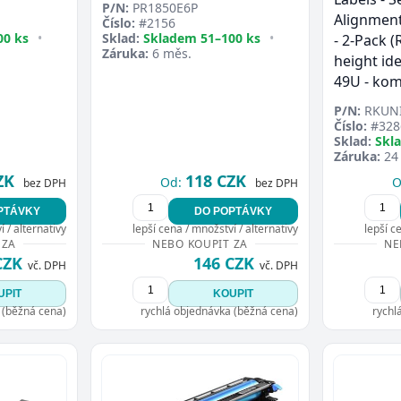
P/N:
PR1850E6P
Alignment
Číslo:
#2156
00 ks
•
Sklad:
Skladem 51–100 ks
•
- 2-Pack 
Záruka:
6 měs.
height ide
49U - kom
P/N:
RKUNI
Číslo:
#328
Sklad:
Skl
Záruka:
24
ZK
118 CZK
Od:
O
bez DPH
bez DPH
PTÁVKY
DO POPTÁVKY
 / alternativy
lepší cena / množství / alternativy
lepší c
 ZA
NEBO KOUPIT ZA
NE
CZK
146 CZK
vč. DPH
vč. DPH
UPIT
KOUPIT
 (běžná cena)
rychlá objednávka (běžná cena)
rychl