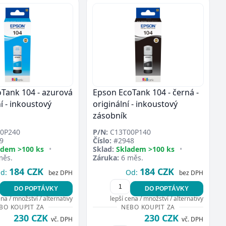
Tank 104 - azurová
Epson EcoTank 104 - černá -
ní - inkoustový
originální - inkoustový
zásobník
0P240
P/N:
C13T00P140
9
Číslo:
#2948
adem >100 ks
•
Sklad:
Skladem >100 ks
•
měs.
Záruka:
6 měs.
184 CZK
184 CZK
d:
Od:
bez DPH
bez DPH
DO POPTÁVKY
DO POPTÁVKY
ena / množství / alternativy
lepší cena / množství / alternativy
BO KOUPIT ZA
NEBO KOUPIT ZA
230 CZK
230 CZK
vč. DPH
vč. DPH