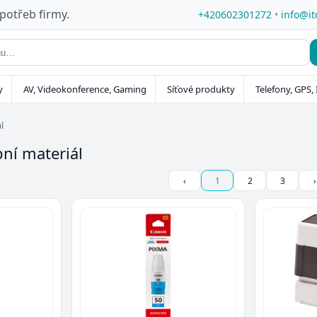
 potřeb firmy.
+420602301272
•
info@it
y
AV, Videokonference, Gaming
Síťové produkty
Telefony, GPS, 
l
bní materiál
‹
1
2
3
›