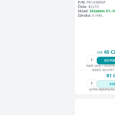
P/N:
PR1438R6P
Číslo:
#2210
Sklad:
Skladem 51–1
Záruka:
6 měs.
65 C
Od:
DO PO
lepší cena / množství
NEBO KOUPIT
81 
KO
rychlá objednávka