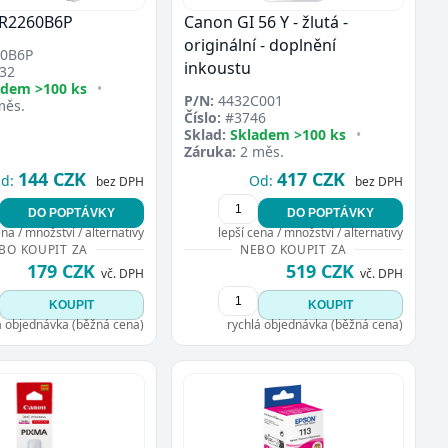
PR2260B6P
Canon GI 56 Y - žlutá -
originální - doplnění
0B6P
inkoustu
32
adem >100 ks
•
P/N:
4432C001
měs.
Číslo:
#3746
Sklad:
Skladem >100 ks
•
Záruka:
2 měs.
144 CZK
417 CZK
d:
Od:
bez DPH
bez DPH
DO POPTÁVKY
DO POPTÁVKY
ena / množství / alternativy
lepší cena / množství / alternativy
BO KOUPIT ZA
NEBO KOUPIT ZA
179 CZK
519 CZK
vč. DPH
vč. DPH
KOUPIT
KOUPIT
á objednávka (běžná cena)
rychlá objednávka (běžná cena)