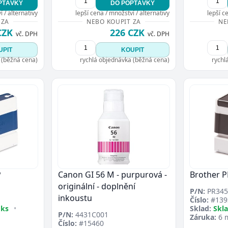
PTÁVKY
DO POPTÁVKY
Přejít do poptávky
Zavřít
 / alternativy
lepší cena / množství / alternativy
lepší c
 ZA
NEBO KOUPIT ZA
NE
CZK
226 CZK
vč. DPH
vč. DPH
UPIT
KOUPIT
 (běžná cena)
rychlá objednávka (běžná cena)
rychl
P
Canon GI 56 M - purpurová -
Brother 
originální - doplnění
P/N:
PR345
inkoustu
Číslo:
#139
 ks
•
Sklad:
Skl
P/N:
4431C001
Záruka:
6 
Číslo:
#15460