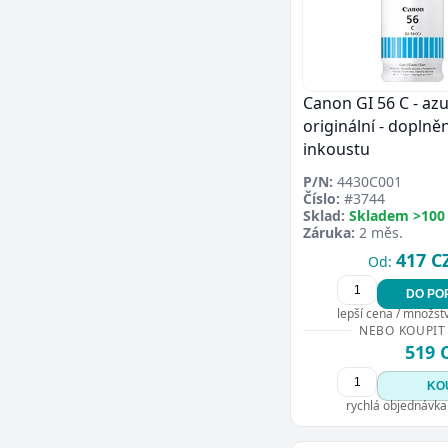
Canon GI 56 C - azu
originální - doplněn
inkoustu
P/N:
4430C001
Číslo:
#3744
Sklad:
Skladem >100
Záruka:
2 měs.
417 C
Od:
DO PO
lepší cena / množství
NEBO KOUPIT
519 
KO
rychlá objednávka