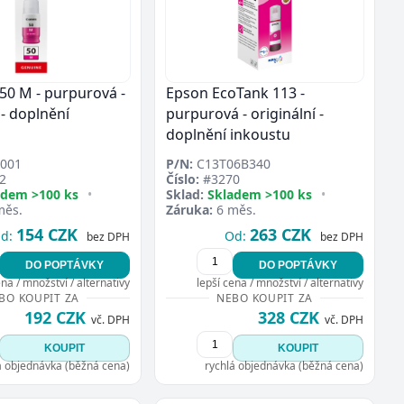
50 M - purpurová -
Epson EcoTank 113 -
 - doplnění
purpurová - originální -
doplnění inkoustu
001
P/N:
C13T06B340
2
Číslo:
#3270
adem >100 ks
•
Sklad:
Skladem >100 ks
•
měs.
Záruka:
6 měs.
154 CZK
263 CZK
d:
Od:
bez DPH
bez DPH
DO POPTÁVKY
DO POPTÁVKY
ena / množství / alternativy
lepší cena / množství / alternativy
BO KOUPIT ZA
NEBO KOUPIT ZA
192 CZK
328 CZK
vč. DPH
vč. DPH
KOUPIT
KOUPIT
á objednávka (běžná cena)
rychlá objednávka (běžná cena)