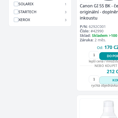
SOLARIX
1
Canon GI 55 BK - če
originální - doplněn
STARTECH
3
inkoustu
XEROX
3
P/N:
6292C001
Číslo:
#42990
Sklad:
Skladem >100
Záruka:
2 měs.
170 C
Od:
DO PO
lepší cena / množství
NEBO KOUPIT
212 
KO
rychlá objednávka