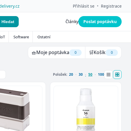
•
delivery.cz
Přihlásit se
Registrace
Články
Poslat poptávku
Hledat
IoT
Software
Ostatní
🧺
Moje poptávka
🛒
Košík
0
0
Položek:
20
30
50
100