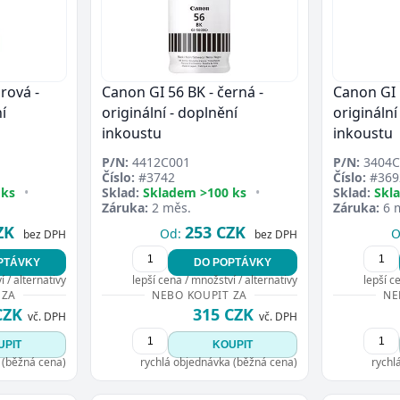
rová -
Canon GI 56 BK - černá -
Canon GI 
í
originální - doplnění
originální
inkoustu
inkoustu
P/N:
4412C001
P/N:
3404C
Číslo:
#3742
Číslo:
#369
 ks
•
Sklad:
Skladem >100 ks
•
Sklad:
Skl
Záruka:
2 měs.
Záruka:
6 
ZK
253 CZK
Od:
O
bez DPH
bez DPH
PTÁVKY
DO POPTÁVKY
 / alternativy
lepší cena / množství / alternativy
lepší c
 ZA
NEBO KOUPIT ZA
NE
CZK
315 CZK
vč. DPH
vč. DPH
UPIT
KOUPIT
 (běžná cena)
rychlá objednávka (běžná cena)
rychl