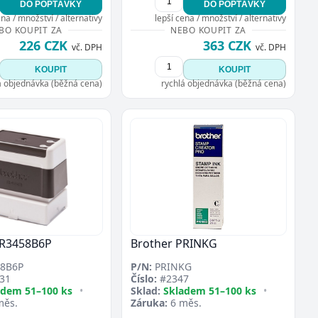
DO POPTÁVKY
DO POPTÁVKY
ena / množství / alternativy
lepší cena / množství / alternativy
BO KOUPIT ZA
NEBO KOUPIT ZA
226 CZK
363 CZK
vč. DPH
vč. DPH
KOUPIT
KOUPIT
á objednávka (běžná cena)
rychlá objednávka (běžná cena)
PR3458B6P
Brother PRINKG
8B6P
P/N:
PRINKG
31
Číslo:
#2347
adem 51–100 ks
•
Sklad:
Skladem 51–100 ks
•
měs.
Záruka:
6 měs.