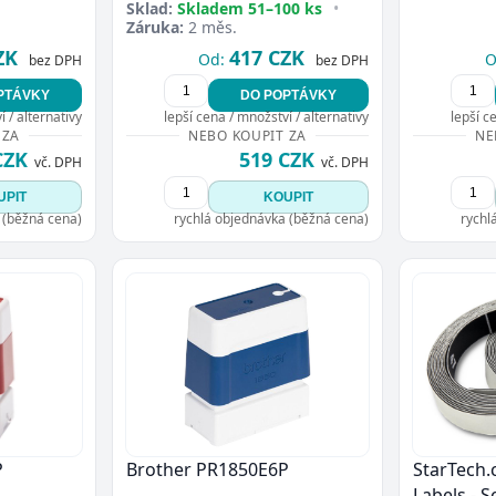
Sklad:
Skladem 51–100 ks
•
Záruka:
2 měs.
ZK
417 CZK
Od:
O
bez DPH
bez DPH
PTÁVKY
DO POPTÁVKY
 / alternativy
lepší cena / množství / alternativy
lepší c
 ZA
NEBO KOUPIT ZA
NE
CZK
519 CZK
vč. DPH
vč. DPH
UPIT
KOUPIT
 (běžná cena)
rychlá objednávka (běžná cena)
rychl
P
Brother PR1850E6P
StarTech.
Labels - S