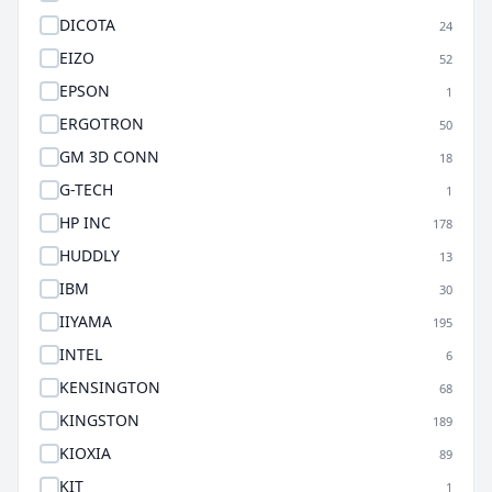
DICOTA
24
EIZO
52
EPSON
1
ERGOTRON
50
GM 3D CONN
18
G-TECH
1
HP INC
178
HUDDLY
13
IBM
30
IIYAMA
195
INTEL
6
KENSINGTON
68
KINGSTON
189
KIOXIA
89
KIT
1