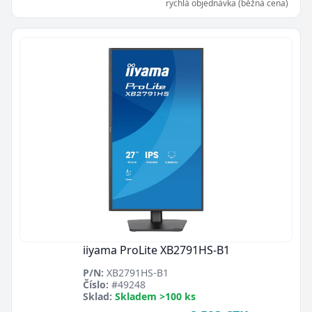
rychlá objednávka (běžná cena)
iiyama ProLite XB2791HS-B1
P/N:
XB2791HS-B1
Číslo:
#49248
Sklad:
Skladem >100 ks