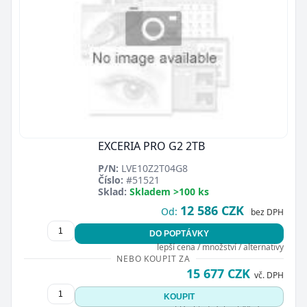
EXCERIA PRO G2 2TB
P/N:
LVE10Z2T04G8
Číslo:
#51521
Sklad:
Skladem >100 ks
12 586 CZK
Od:
bez DPH
DO POPTÁVKY
lepší cena / množství / alternativy
NEBO KOUPIT ZA
15 677 CZK
vč. DPH
KOUPIT