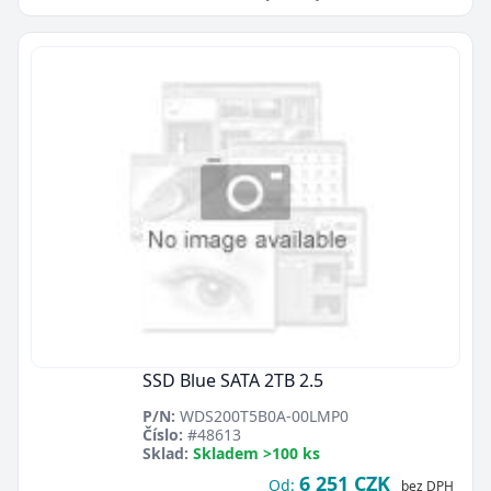
Zavřít
SSD Blue SATA 2TB 2.5
P/N:
WDS200T5B0A-00LMP0
Číslo:
#48613
Sklad:
Skladem >100 ks
6 251 CZK
Od:
bez DPH