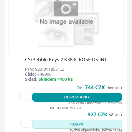
CS/Pebble Keys 2 K380s ROSE US INT
P/N:
920-011853_CZ
Číslo:
#48900
Sklad:
Skladem >100 ks
744 CZK
Od:
bez DPH
DO POPTÁVKY
lepší cena / množství / alternativy
NEBO KOUPIT ZA
927 CZK
vč. DPH
KOUPIT
rychlá objednávka (běžná cena)