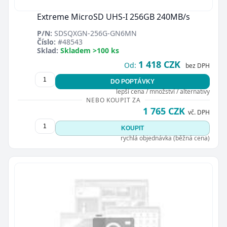
Extreme MicroSD UHS-I 256GB 240MB/s
P/N:
SDSQXGN-256G-GN6MN
Číslo:
#48543
Sklad:
Skladem >100 ks
1 418 CZK
Od:
bez DPH
DO POPTÁVKY
lepší cena / množství / alternativy
NEBO KOUPIT ZA
1 765 CZK
vč. DPH
KOUPIT
rychlá objednávka (běžná cena)