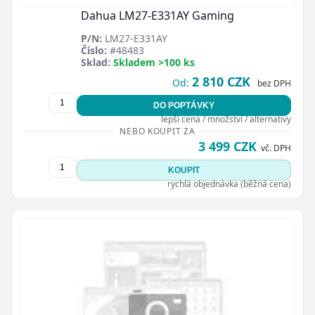
Dahua LM27-E331AY Gaming
P/N:
LM27-E331AY
Číslo:
#48483
Sklad:
Skladem >100 ks
2 810 CZK
Od:
bez DPH
DO POPTÁVKY
lepší cena / množství / alternativy
NEBO KOUPIT ZA
3 499 CZK
vč. DPH
KOUPIT
rychlá objednávka (běžná cena)