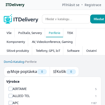
ITDelivery
•
Přihlásit se
Registrace
Hledat
Vše
Počítače, Servery
Periferie
TISK
Komponenty
AV, Videokonference, Gaming
Síťové produkty
Telefony, GPS, IoT
Software
Ostatní
Domů
›
Katalog
›
Periferie
🧺
Moje poptávka
🛒
Košík
0
0
Výrobce
AIRTAME
5
ALLIED TEL
1
APC
1187