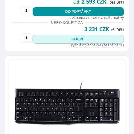
2 593 CZK
Od:
bez DPH
DO POPTÁVKY
lepší cena / množství / alternativy
NEBO KOUPIT ZA
3 231 CZK
vč. DPH
KOUPIT
rychlá objednávka (běžná cena)