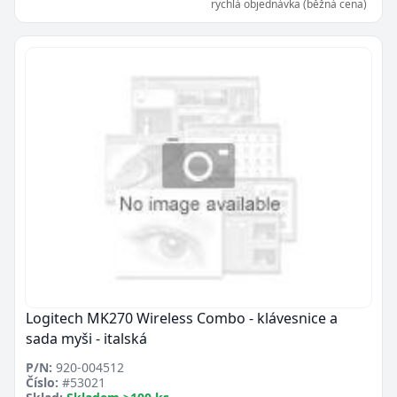
rychlá objednávka (běžná cena)
Logitech MK270 Wireless Combo - klávesnice a
sada myši - italská
P/N:
920-004512
Číslo:
#53021