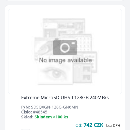
Extreme MicroSD UHS-I 128GB 240MB/s
P/N:
SDSQXGN-128G-GN6MN
Číslo:
#48545
Sklad:
Skladem >100 ks
742 CZK
Od:
bez DPH