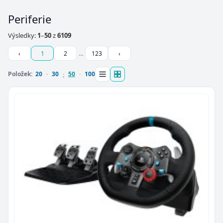
Periferie
Výsledky:
1
–
50
z
6109
‹
1
2
…
123
›
Položek:
20
30
50
100