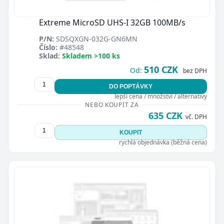
Extreme MicroSD UHS-I 32GB 100MB/s
P/N:
SDSQXGN-032G-GN6MN
Číslo:
#48548
Sklad:
Skladem >100 ks
510 CZK
Od:
bez DPH
DO POPTÁVKY
lepší cena / množství / alternativy
NEBO KOUPIT ZA
635 CZK
vč. DPH
KOUPIT
rychlá objednávka (běžná cena)