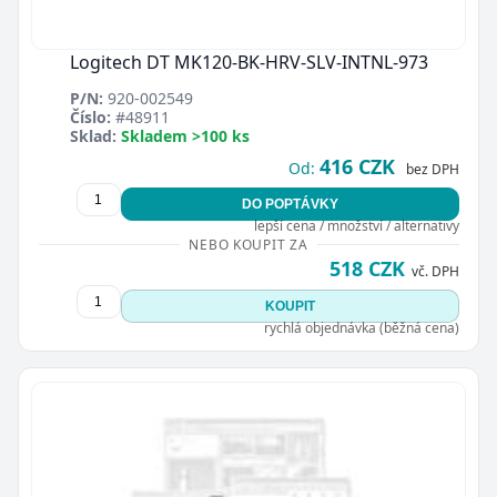
Logitech DT MK120-BK-HRV-SLV-INTNL-973
P/N:
920-002549
Číslo:
#48911
Sklad:
Skladem >100 ks
416 CZK
Od:
bez DPH
DO POPTÁVKY
lepší cena / množství / alternativy
NEBO KOUPIT ZA
518 CZK
vč. DPH
KOUPIT
rychlá objednávka (běžná cena)