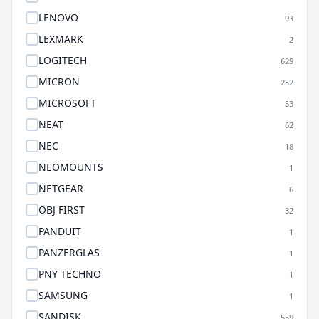
LENOVO
93
LEXMARK
2
LOGITECH
629
MICRON
252
MICROSOFT
53
NEAT
62
NEC
18
NEOMOUNTS
1
NETGEAR
6
OBJ FIRST
32
PANDUIT
1
PANZERGLAS
1
PNY TECHNO
1
SAMSUNG
1
SANDISK
559