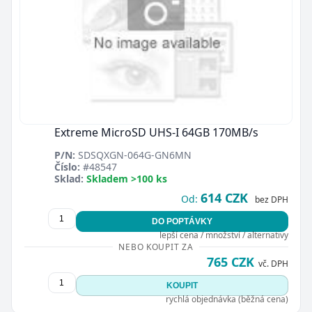
Extreme MicroSD UHS-I 64GB 170MB/s
P/N:
SDSQXGN-064G-GN6MN
Číslo:
#48547
Sklad:
Skladem >100 ks
614 CZK
Od:
bez DPH
DO POPTÁVKY
lepší cena / množství / alternativy
NEBO KOUPIT ZA
765 CZK
vč. DPH
KOUPIT
rychlá objednávka (běžná cena)