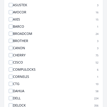
ASUSTEK
3
AVOCOR
16
AXIS
15
BARCO
1
BROADCOM
24
BROTHER
3
CANON
3
CHERRY
75
CISCO
52
COMPULOCKS
6
CORNELIS
1
CTG
10
DAHUA
58
DELL
224
DELOCK
356