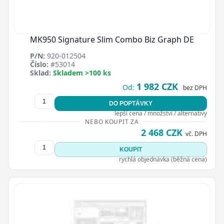
MK950 Signature Slim Combo Biz Graph DE
P/N:
920-012504
Číslo:
#53014
Sklad:
Skladem >100 ks
1 982 CZK
Od:
bez DPH
DO POPTÁVKY
lepší cena / množství / alternativy
NEBO KOUPIT ZA
2 468 CZK
vč. DPH
KOUPIT
rychlá objednávka (běžná cena)