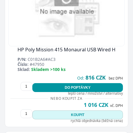
HP Poly Mission 415 Monaural USB Wired H
P/N:
C01B2A6#AC3
Číslo:
#47950
Sklad:
Skladem >100 ks
816 CZK
Od:
bez DPH
DO POPTÁVKY
lepší cena / množství / alternativy
NEBO KOUPIT ZA
1 016 CZK
vč. DPH
KOUPIT
rychlá objednávka (běžná cena)