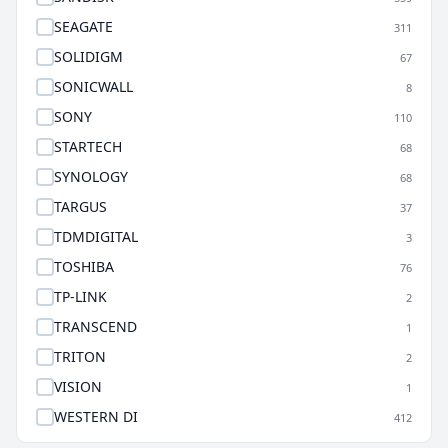
SEAGATE
311
SOLIDIGM
67
SONICWALL
8
SONY
110
STARTECH
68
SYNOLOGY
68
TARGUS
37
TDMDIGITAL
3
TOSHIBA
76
TP-LINK
2
TRANSCEND
1
TRITON
2
VISION
1
WESTERN DI
412