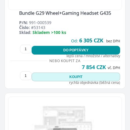
Bundle G29 Wheel+Gaming Headset G435
P/N:
991-000539
Číslo:
#53143
Sklad:
Skladem >100 ks
6 305 CZK
Od:
bez DPH
DO POPTÁVKY
lepší cena / množství / alternativy
NEBO KOUPIT ZA
7 854 CZK
vč. DPH
KOUPIT
rychlá objednávka (běžná cena)