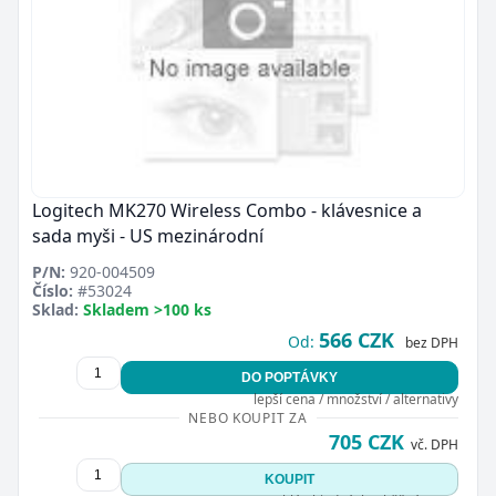
Logitech MK270 Wireless Combo - klávesnice a
sada myši - US mezinárodní
P/N:
920-004509
Číslo:
#53024
Sklad:
Skladem >100 ks
566 CZK
Od:
bez DPH
DO POPTÁVKY
lepší cena / množství / alternativy
NEBO KOUPIT ZA
705 CZK
vč. DPH
KOUPIT