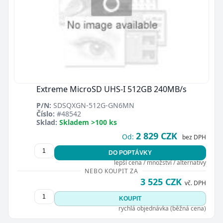
Extreme MicroSD UHS-I 512GB 240MB/s
P/N:
SDSQXGN-512G-GN6MN
Číslo:
#48542
Sklad:
Skladem >100 ks
2 829 CZK
Od:
bez DPH
DO POPTÁVKY
lepší cena / množství / alternativy
NEBO KOUPIT ZA
3 525 CZK
vč. DPH
KOUPIT
rychlá objednávka (běžná cena)