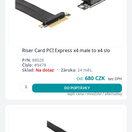
Riser Card PCI Express x4 male to x4 slo
P/N:
88026
Číslo:
#9478
Sklad:
Na dotaz
•
Záruka:
24 měs.
680 CZK
Od:
bez DPH
DO POPTÁVKY
lepší cena / množství / alternativy