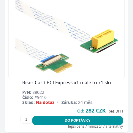
Riser Card PCI Express x1 male to x1 slo
P/N:
88022
Číslo:
#9416
Sklad:
Na dotaz
•
Záruka:
24 měs.
282 CZK
Od:
bez DPH
DO POPTÁVKY
lepší cena / množství / alternativy