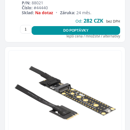
P/N:
88021
Číslo:
#44440
Sklad:
Na dotaz
•
Záruka:
24 měs.
282 CZK
Od:
bez DPH
DO POPTÁVKY
lepší cena / množství / alternativy