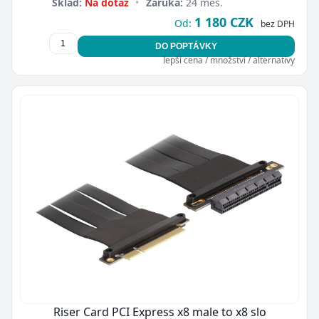
Sklad:
Na dotaz
•
Záruka:
24 měs.
1 180 CZK
Od:
bez DPH
DO POPTÁVKY
lepší cena / množství / alternativy
Riser Card PCI Express x8 male to x8 slo