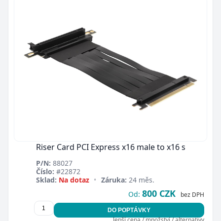
Riser Card PCI Express x16 male to x16 s
P/N:
88027
Číslo:
#22872
Sklad:
Na dotaz
•
Záruka:
24 měs.
800 CZK
Od:
bez DPH
DO POPTÁVKY
lepší cena / množství / alternativy