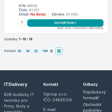
P/N:
88030
Číslo:
#1255
Sklad:
Na dotaz
•
Záruka:
24 měs.
DO POPTÁVKY
lepší cena / množství / alternativy
Výsledky:
1
–
18
z
18
Položek:
20
30
50
100
ITDelivery
Kontakt
Odkazy
Poptávkový
Ogroup s.r.o.
B2B dodávky IT
formulář
IČO: 24845124
techniky pro
Obchodní
firmy, školy a
E-mail:
podmínky
kanceláře.