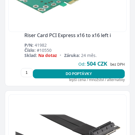
Riser Card PCI Express x16 to x16 left i
P/N:
41982
Číslo:
#10550
Zavřít
Sklad:
Na dotaz
•
Záruka:
24 měs.
504 CZK
Od:
bez DPH
DO POPTÁVKY
lepší cena / množství / alternativy