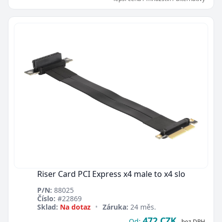
Riser Card PCI Express x4 male to x4 slo
P/N:
88025
Číslo:
#22869
Sklad:
Na dotaz
•
Záruka:
24 měs.
472 CZK
Od:
bez DPH