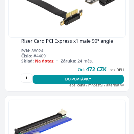
Riser Card PCI Express x1 male 90° angle
P/N:
88024
Číslo:
#44091
Sklad:
Na dotaz
•
Záruka:
24 měs.
472 CZK
Od:
bez DPH
DO POPTÁVKY
lepší cena / množství / alternativy