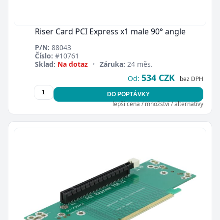
Riser Card PCI Express x1 male 90° angle
P/N:
88043
Číslo:
#10761
Sklad:
Na dotaz
•
Záruka:
24 měs.
534 CZK
Od:
bez DPH
DO POPTÁVKY
lepší cena / množství / alternativy