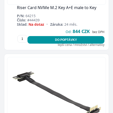
Riser Card NVMe M.2 Key A+E male to Key
P/N:
64215
Číslo:
#44439
Sklad:
Na dotaz
•
Záruka:
24 měs.
844 CZK
Od:
bez DPH
DO POPTÁVKY
lepší cena / množství / alternativy