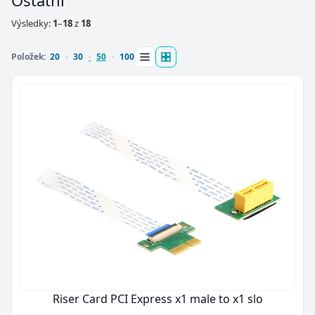
Ostatní
Výsledky:
1
–
18
z
18
Položek:
20
30
50
100
Riser Card PCI Express x1 male to x1 slo