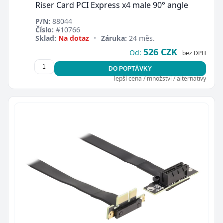
Riser Card PCI Express x4 male 90° angle
P/N:
88044
Číslo:
#10766
Sklad:
Na dotaz
•
Záruka:
24 měs.
526 CZK
Od:
bez DPH
DO POPTÁVKY
lepší cena / množství / alternativy