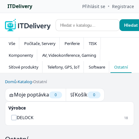
ITDelivery
•
Přihlásit se
Registrace
Hledat
Vše
Počítače, Servery
Periferie
TISK
Komponenty
AV, Videokonference, Gaming
Síťové produkty
Telefony, GPS, IoT
Software
Ostatní
Domů
›
Katalog
›
Ostatní
🧺
Moje poptávka
🛒
Košík
0
0
Výrobce
DELOCK
18