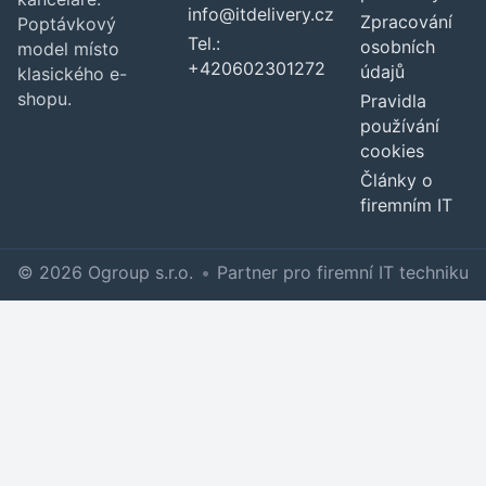
info@itdelivery.cz
Zpracování
Poptávkový
Tel.:
osobních
model místo
+420602301272
údajů
klasického e-
shopu.
Pravidla
používání
cookies
Články o
firemním IT
© 2026 Ogroup s.r.o.
•
Partner pro firemní IT techniku