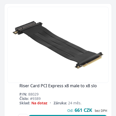
Riser Card PCI Express x8 male to x8 slo
P/N:
88029
Číslo:
#9389
Sklad:
Na dotaz
•
Záruka:
24 měs.
661 CZK
Od:
bez DPH