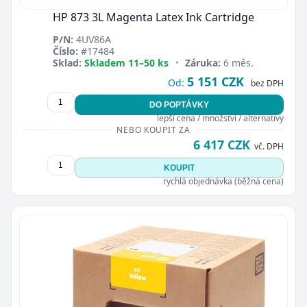
HP 873 3L Magenta Latex Ink Cartridge
P/N:
4UV86A
Číslo:
#17484
Sklad:
Skladem 11–50 ks
•
Záruka:
6 měs.
5 151 CZK
Od:
bez DPH
DO POPTÁVKY
lepší cena / množství / alternativy
NEBO KOUPIT ZA
6 417 CZK
vč. DPH
KOUPIT
rychlá objednávka (běžná cena)