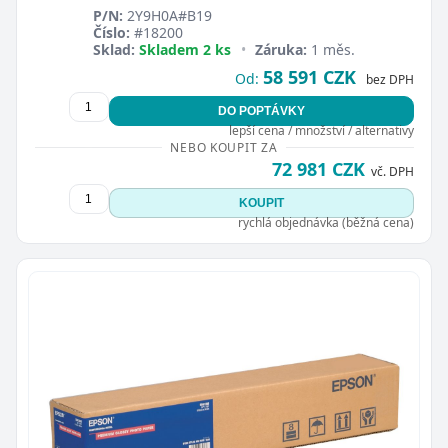
P/N:
2Y9H0A#B19
Číslo:
#18200
Sklad:
Skladem 2 ks
•
Záruka:
1 měs.
58 591 CZK
Od:
bez DPH
DO POPTÁVKY
lepší cena / množství / alternativy
NEBO KOUPIT ZA
72 981 CZK
vč. DPH
KOUPIT
rychlá objednávka (běžná cena)