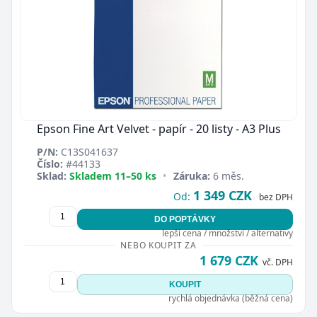
Epson Fine Art Velvet - papír - 20 listy - A3 Plus
P/N:
C13S041637
Číslo:
#44133
Sklad:
Skladem 11–50 ks
•
Záruka:
6 měs.
1 349 CZK
Od:
bez DPH
DO POPTÁVKY
lepší cena / množství / alternativy
NEBO KOUPIT ZA
1 679 CZK
vč. DPH
KOUPIT
rychlá objednávka (běžná cena)