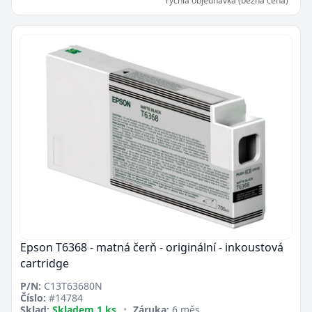
rychlá objednávka (běžná cena)
Epson T6368 - matná čerň - originální - inkoustová
cartridge
P/N:
C13T63680N
Číslo:
#14784
Sklad:
Skladem 1 ks
•
Záruka:
6 měs.