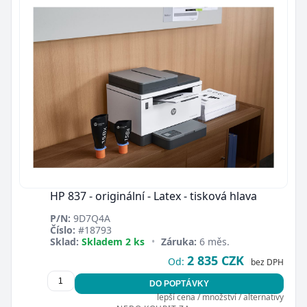
HP 837 - originální - Latex - tisková hlava
P/N:
9D7Q4A
Číslo:
#18793
Sklad:
Skladem 2 ks
•
Záruka:
6 měs.
2 835 CZK
Od:
bez DPH
DO POPTÁVKY
lepší cena / množství / alternativy