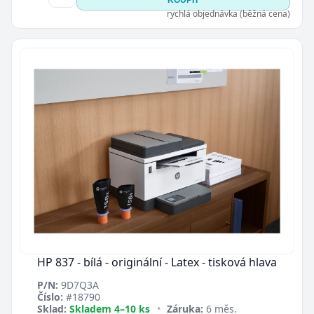
KOUPIT
rychlá objednávka (běžná cena)
HP 837 - bílá - originální - Latex - tisková hlava
P/N:
9D7Q3A
Číslo:
#18790
Sklad:
Skladem 4–10 ks
•
Záruka:
6 měs.