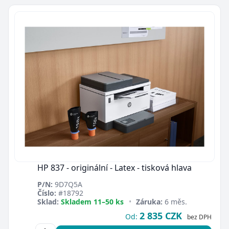
HP 837 - originální - Latex - tisková hlava
P/N:
9D7Q5A
Číslo:
#18792
Sklad:
Skladem 11–50 ks
•
Záruka:
6 měs.
2 835 CZK
Od:
bez DPH