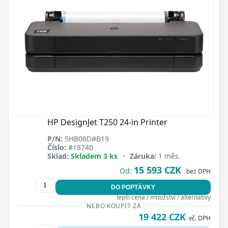
HP DesignJet T250 24-in Printer
P/N:
5HB06D#B19
Číslo:
#18740
Sklad:
Skladem 3 ks
•
Záruka:
1 měs.
15 593 CZK
Od:
bez DPH
DO POPTÁVKY
lepší cena / množství / alternativy
NEBO KOUPIT ZA
19 422 CZK
vč. DPH