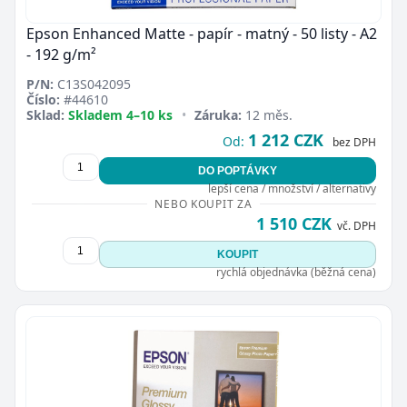
Epson Enhanced Matte - papír - matný - 50 listy - A2
- 192 g/m²
P/N:
C13S042095
Číslo:
#44610
Sklad:
Skladem 4–10 ks
•
Záruka:
12 měs.
1 212 CZK
Od:
bez DPH
DO POPTÁVKY
lepší cena / množství / alternativy
NEBO KOUPIT ZA
1 510 CZK
vč. DPH
KOUPIT
rychlá objednávka (běžná cena)