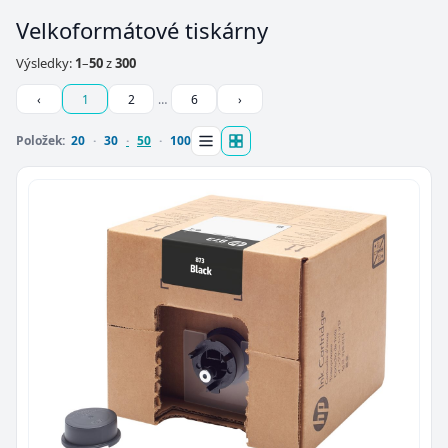
Velkoformátové tiskárny
Výsledky:
1
–
50
z
300
‹
1
2
…
6
›
Položek:
20
30
50
100