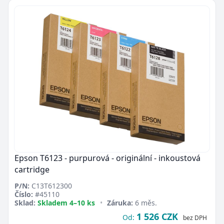
Epson T6123 - purpurová - originální - inkoustová
cartridge
P/N:
C13T612300
Číslo:
#45110
Sklad:
Skladem 4–10 ks
•
Záruka:
6 měs.
1 526 CZK
Od:
bez DPH