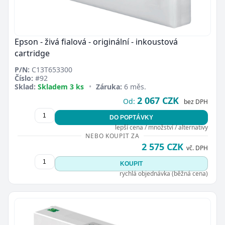
Epson - živá fialová - originální - inkoustová
cartridge
P/N:
C13T653300
Číslo:
#92
Sklad:
Skladem 3 ks
•
Záruka:
6 měs.
2 067 CZK
Od:
bez DPH
DO POPTÁVKY
lepší cena / množství / alternativy
NEBO KOUPIT ZA
2 575 CZK
vč. DPH
KOUPIT
rychlá objednávka (běžná cena)