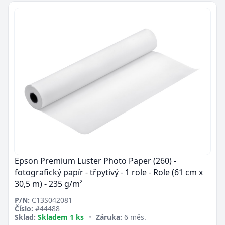
Epson Premium Luster Photo Paper (260) -
fotografický papír - třpytivý - 1 role - Role (61 cm x
30,5 m) - 235 g/m²
P/N:
C13S042081
Číslo:
#44488
Sklad:
Skladem 1 ks
•
Záruka:
6 měs.