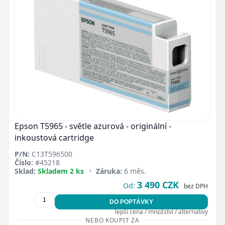
Epson T5965 - světle azurová - originální -
inkoustová cartridge
P/N:
C13T596500
Číslo:
#45218
Sklad:
Skladem 2 ks
•
Záruka:
6 měs.
3 490 CZK
Od:
bez DPH
DO POPTÁVKY
lepší cena / množství / alternativy
NEBO KOUPIT ZA