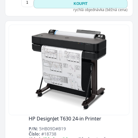
KOUPIT
rychlá objednávka (běžná cena)
HP DesignJet T630 24-in Printer
P/N:
5HB09D#B19
Číslo:
#18738