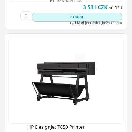
NEBO KOUPIT ZA
3 531 CZK
vč. DPH
KOUPIT
rychlá objednávka (běžná cena)
HP DesignJet T850 Printer