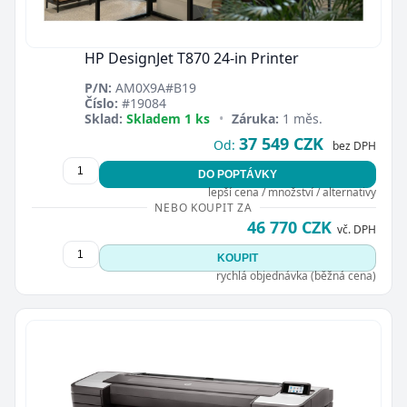
HP DesignJet T870 24-in Printer
P/N:
AM0X9A#B19
Číslo:
#19084
Sklad:
Skladem 1 ks
•
Záruka:
1 měs.
37 549 CZK
Od:
bez DPH
DO POPTÁVKY
lepší cena / množství / alternativy
NEBO KOUPIT ZA
46 770 CZK
vč. DPH
KOUPIT
rychlá objednávka (běžná cena)