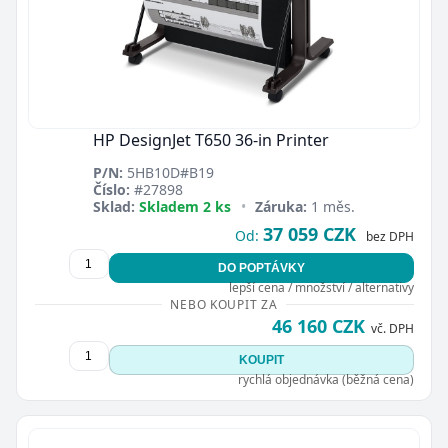
HP DesignJet T650 36-in Printer
P/N:
5HB10D#B19
Číslo:
#27898
Sklad:
Skladem 2 ks
•
Záruka:
1 měs.
37 059 CZK
Od:
bez DPH
DO POPTÁVKY
lepší cena / množství / alternativy
NEBO KOUPIT ZA
46 160 CZK
vč. DPH
KOUPIT
rychlá objednávka (běžná cena)