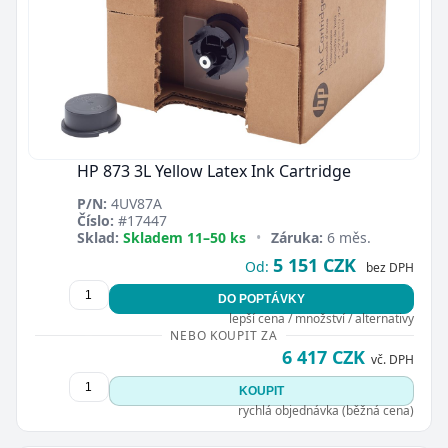
HP 873 3L Yellow Latex Ink Cartridge
P/N:
4UV87A
Číslo:
#17447
Sklad:
Skladem 11–50 ks
•
Záruka:
6 měs.
5 151 CZK
Od:
bez DPH
DO POPTÁVKY
lepší cena / množství / alternativy
NEBO KOUPIT ZA
6 417 CZK
vč. DPH
KOUPIT
rychlá objednávka (běžná cena)