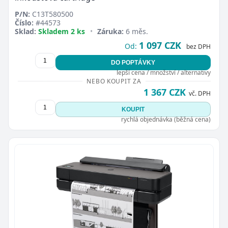
P/N:
C13T580500
Číslo:
#44573
Sklad:
Skladem 2 ks
•
Záruka:
6 měs.
1 097 CZK
Od:
bez DPH
DO POPTÁVKY
lepší cena / množství / alternativy
NEBO KOUPIT ZA
1 367 CZK
vč. DPH
KOUPIT
rychlá objednávka (běžná cena)