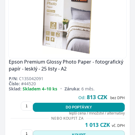
Epson Premium Glossy Photo Paper - fotografický
papír - lesklý - 25 listy - A2
P/N:
C13S042091
Číslo:
#44520
Sklad:
Skladem 4–10 ks
•
Záruka:
6 měs.
813 CZK
Od:
bez DPH
DO POPTÁVKY
lepší cena / množství / alternativy
NEBO KOUPIT ZA
1 013 CZK
vč. DPH