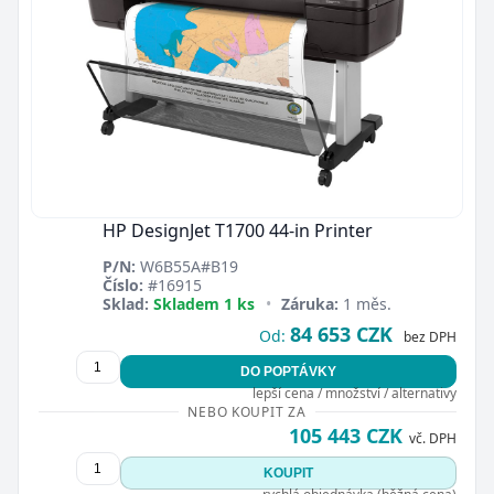
HP DesignJet T1700 44-in Printer
P/N:
W6B55A#B19
Číslo:
#16915
Sklad:
Skladem 1 ks
•
Záruka:
1 měs.
84 653 CZK
Od:
bez DPH
DO POPTÁVKY
lepší cena / množství / alternativy
NEBO KOUPIT ZA
105 443 CZK
vč. DPH
KOUPIT