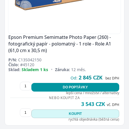
Epson Premium Semimatte Photo Paper (260) -
fotografický papír - polomatný - 1 role - Role A1
(61,0 cm x 30,5 m)
P/N:
C13S042150
Číslo:
#45120
Sklad:
Skladem 1 ks
•
Záruka:
12 měs.
2 845 CZK
Od:
bez DPH
DO POPTÁVKY
lepší cena / množství / alternativy
NEBO KOUPIT ZA
3 543 CZK
vč. DPH
KOUPIT
rychlá objednávka (běžná cena)