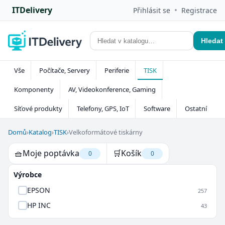
ITDelivery
•
Přihlásit se
Registrace
Hledat
Vše
Počítače, Servery
Periferie
TISK
Komponenty
AV, Videokonference, Gaming
Síťové produkty
Telefony, GPS, IoT
Software
Ostatní
Domů
›
Katalog
›
TISK
›
Velkoformátové tiskárny
🧺
Moje poptávka
🛒
Košík
0
0
Výrobce
EPSON
257
HP INC
43