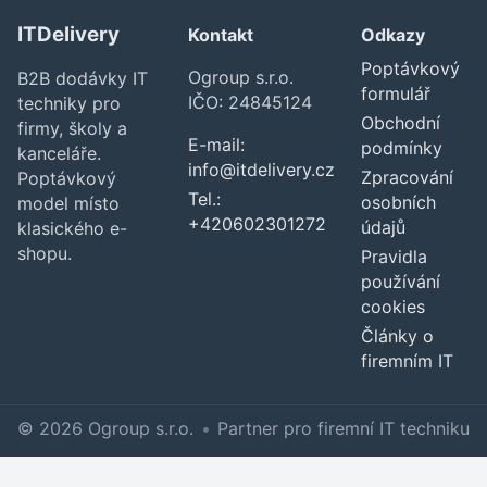
ITDelivery
Kontakt
Odkazy
Poptávkový
Ogroup s.r.o.
B2B dodávky IT
formulář
IČO: 24845124
techniky pro
Obchodní
firmy, školy a
E-mail:
podmínky
kanceláře.
info@itdelivery.cz
Zpracování
Poptávkový
Tel.:
osobních
model místo
+420602301272
údajů
klasického e-
shopu.
Pravidla
používání
cookies
Články o
firemním IT
© 2026 Ogroup s.r.o.
•
Partner pro firemní IT techniku