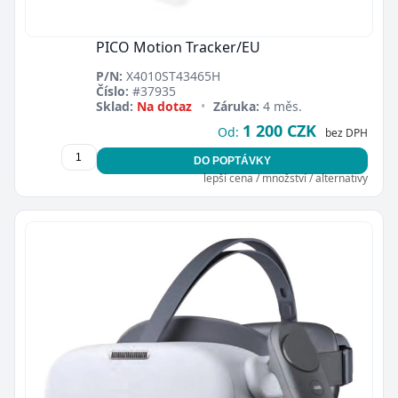
PICO Motion Tracker/EU
P/N:
X4010ST43465H
Číslo:
#37935
Sklad:
Na dotaz
•
Záruka:
4 měs.
1 200 CZK
Od:
bez DPH
DO POPTÁVKY
lepší cena / množství / alternativy
Zavřít