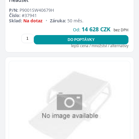
P/N:
P9001SW40679H
Číslo:
#37941
Sklad:
Na dotaz
•
Záruka:
50 měs.
14 628 CZK
Od:
bez DPH
DO POPTÁVKY
lepší cena / množství / alternativy