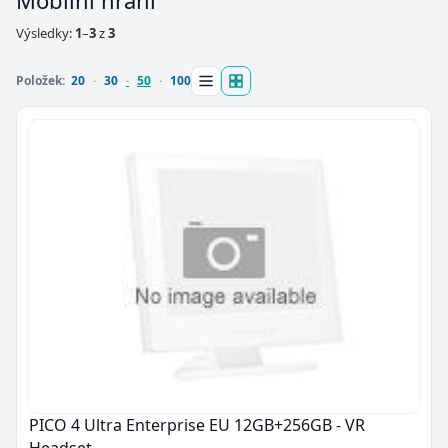
Mobilní hraní
Výsledky:
1
–
3
z
3
Položek:
20
30
50
100
PICO 4 Ultra Enterprise EU 12GB+256GB - VR
Headset