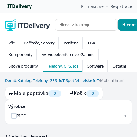
ITDelivery
•
Přihlásit se
Registrace
Hledat
Vše
Počítače, Servery
Periferie
TISK
Komponenty
AV, Videokonference, Gaming
Síťové produkty
Telefony, GPS, IoT
Software
Ostatní
Domů
›
Katalog
›
Telefony, GPS, IoT
›
Spotřebitelské IoT
›
Mobilní hraní
🧺
Moje poptávka
🛒
Košík
0
0
Výrobce
PICO
3