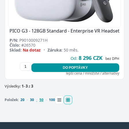
PICO G3 - 128GB Standard - Enterprise VR Headset
P/N:
P9010009271H
Číslo:
#26570
Sklad:
Na dotaz
•
Záruka:
50 měs.
8 296 CZK
Od:
bez DPH
DO POPTÁVKY
lepší cena / množství / alternativy
Výsledky:
1
–
3
z
3
Položek:
20
30
50
100