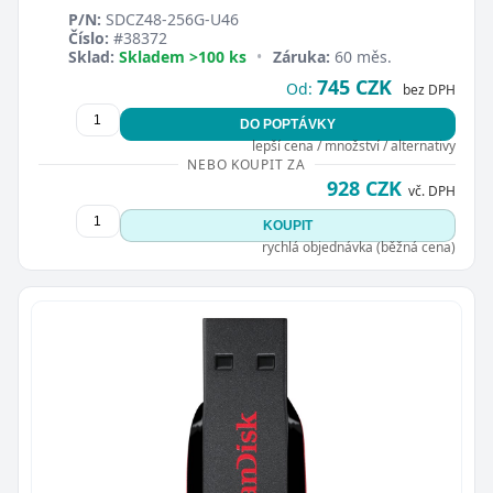
P/N:
SDCZ48-256G-U46
Číslo:
#38372
Sklad:
Skladem >100 ks
•
Záruka:
60 měs.
745 CZK
Od:
bez DPH
DO POPTÁVKY
lepší cena / množství / alternativy
NEBO KOUPIT ZA
928 CZK
vč. DPH
KOUPIT
rychlá objednávka (běžná cena)