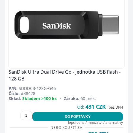
SanDisk Ultra Dual Drive Go - Jednotka USB flash -
128 GB
P/N:
SDDDC3-128G-G46
Číslo:
#38428
Sklad:
Skladem >100 ks
•
Záruka:
60 měs.
431 CZK
Od:
bez DPH
DO POPTÁVKY
lepší cena / množství / alternativy
NEBO KOUPIT ZA