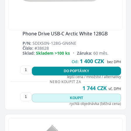
Phone Drive USB-C Arctic White 128GB
P/N:
SDIXS0N-128G-GN6NE
Číslo:
#38628
Sklad:
Skladem >100 ks
•
Záruka:
60 měs.
1 400 CZK
Od:
bez DPH
DO POPTÁVKY
lepší cena / množství / alternativy
NEBO KOUPIT ZA
1 744 CZK
vč. DPH
KOUPIT
rychlá objednávka (běžná cena)