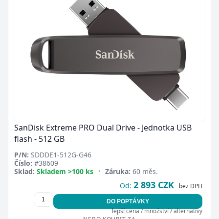
SanDisk Extreme PRO Dual Drive - Jednotka USB
flash - 512 GB
P/N:
SDDDE1-512G-G46
Číslo:
#38609
Sklad:
Skladem >100 ks
•
Záruka:
60 měs.
2 893 CZK
Od:
bez DPH
DO POPTÁVKY
lepší cena / množství / alternativy