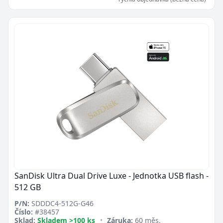
SanDisk Ultra Dual Drive Luxe - Jednotka USB flash -
512 GB
P/N:
SDDDC4-512G-G46
Číslo:
#38457
Sklad:
Skladem >100 ks
•
Záruka:
60 měs.