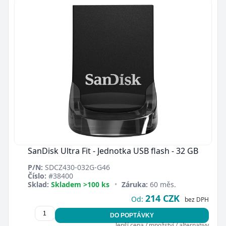
SanDisk Ultra Fit - Jednotka USB flash - 32 GB
P/N:
SDCZ430-032G-G46
Číslo:
#38400
Sklad:
Skladem >100 ks
•
Záruka:
60 měs.
214 CZK
Od:
bez DPH
DO POPTÁVKY
lepší cena / množství / alternativy