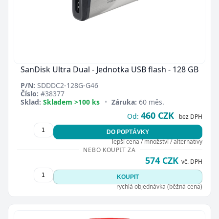
SanDisk Ultra Dual - Jednotka USB flash - 128 GB
P/N:
SDDDC2-128G-G46
Číslo:
#38377
Sklad:
Skladem >100 ks
•
Záruka:
60 měs.
460 CZK
Od:
bez DPH
DO POPTÁVKY
lepší cena / množství / alternativy
NEBO KOUPIT ZA
574 CZK
vč. DPH
KOUPIT
rychlá objednávka (běžná cena)