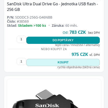
SanDisk Ultra Dual Drive Go - Jednotka USB flash -
256 GB
P/N:
SDDDC3-256G-G46NBB
Číslo:
#38569
Sklad:
Skladem >100 ks
•
Záruka:
60 měs.
783 CZK
Od:
bez DPH
DO POPTÁVKY
lepší cena / množství / alternativy
NEBO KOUPIT ZA
975 CZK
vč. DPH
KOUPIT
rychlá objednávka (běžná cena)