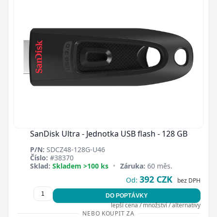
SanDisk Ultra - Jednotka USB flash - 128 GB
P/N:
SDCZ48-128G-U46
Číslo:
#38370
Sklad:
Skladem >100 ks
•
Záruka:
60 měs.
392 CZK
Od:
bez DPH
DO POPTÁVKY
lepší cena / množství / alternativy
NEBO KOUPIT ZA