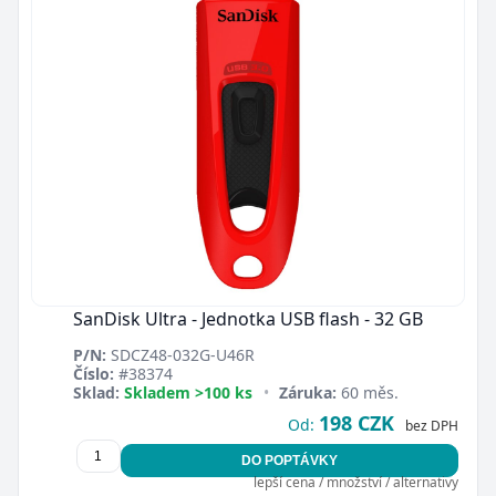
SanDisk Ultra - Jednotka USB flash - 32 GB
P/N:
SDCZ48-032G-U46R
Číslo:
#38374
Sklad:
Skladem >100 ks
•
Záruka:
60 měs.
198 CZK
Od:
bez DPH
DO POPTÁVKY
lepší cena / množství / alternativy