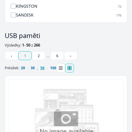
KINGSTON
72
SANDISK
176
USB paměti
Výsledky:
1
–
50
z
266
‹
1
2
…
6
›
Položek:
20
30
50
100