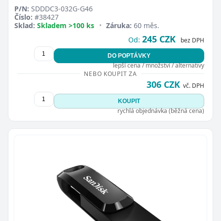
P/N:
SDDDC3-032G-G46
Číslo:
#38427
Sklad:
Skladem >100 ks
•
Záruka:
60 měs.
245 CZK
Od:
bez DPH
DO POPTÁVKY
lepší cena / množství / alternativy
Zavřít
NEBO KOUPIT ZA
306 CZK
vč. DPH
KOUPIT
rychlá objednávka (běžná cena)