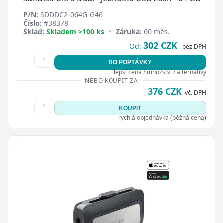
P/N:
SDDDC2-064G-G46
Číslo:
#38378
Sklad:
Skladem >100 ks
•
Záruka:
60 měs.
302 CZK
Od:
bez DPH
DO POPTÁVKY
lepší cena / množství / alternativy
NEBO KOUPIT ZA
376 CZK
vč. DPH
KOUPIT
rychlá objednávka (běžná cena)