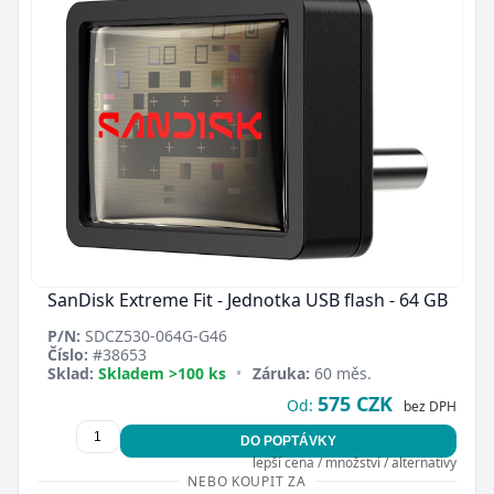
SanDisk Extreme Fit - Jednotka USB flash - 64 GB
P/N:
SDCZ530-064G-G46
Číslo:
#38653
Sklad:
Skladem >100 ks
•
Záruka:
60 měs.
575 CZK
Od:
bez DPH
DO POPTÁVKY
lepší cena / množství / alternativy
NEBO KOUPIT ZA