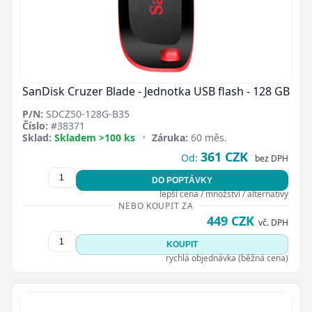
SanDisk Cruzer Blade - Jednotka USB flash - 128 GB
P/N:
SDCZ50-128G-B35
Číslo:
#38371
Sklad:
Skladem >100 ks
•
Záruka:
60 měs.
361 CZK
Od:
bez DPH
DO POPTÁVKY
lepší cena / množství / alternativy
NEBO KOUPIT ZA
449 CZK
vč. DPH
KOUPIT
rychlá objednávka (běžná cena)