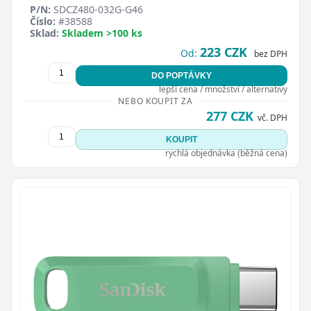
P/N:
SDCZ480-032G-G46
Číslo:
#38588
Sklad:
Skladem >100 ks
223 CZK
Od:
bez DPH
DO POPTÁVKY
lepší cena / množství / alternativy
NEBO KOUPIT ZA
277 CZK
vč. DPH
KOUPIT
rychlá objednávka (běžná cena)