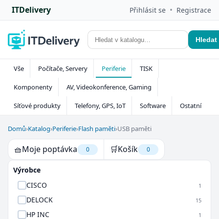
ITDelivery
•
Přihlásit se
Registrace
Hledat
Vše
Počítače, Servery
Periferie
TISK
Komponenty
AV, Videokonference, Gaming
Síťové produkty
Telefony, GPS, IoT
Software
Ostatní
Domů
›
Katalog
›
Periferie
›
Flash paměti
›
USB paměti
🧺
Moje poptávka
🛒
Košík
0
0
Výrobce
CISCO
1
DELOCK
15
HP INC
1