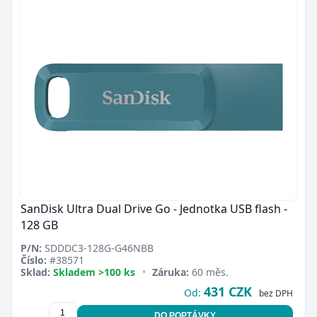
SanDisk Ultra Dual Drive Go - Jednotka USB flash -
128 GB
P/N:
SDDDC3-128G-G46NBB
Číslo:
#38571
Sklad:
Skladem >100 ks
•
Záruka:
60 měs.
431 CZK
Od:
bez DPH
DO POPTÁVKY