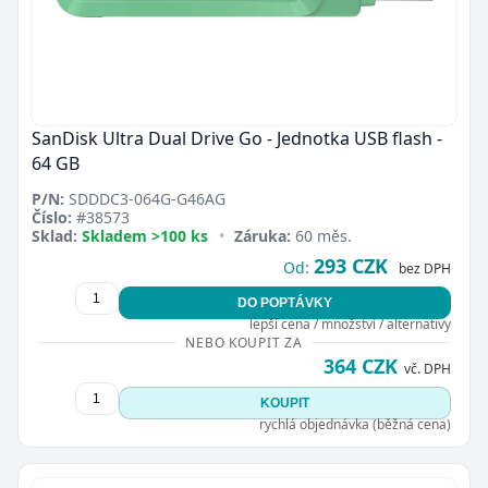
SanDisk Ultra Dual Drive Go - Jednotka USB flash -
64 GB
P/N:
SDDDC3-064G-G46AG
Číslo:
#38573
Sklad:
Skladem >100 ks
•
Záruka:
60 měs.
293 CZK
Od:
bez DPH
DO POPTÁVKY
lepší cena / množství / alternativy
NEBO KOUPIT ZA
364 CZK
vč. DPH
KOUPIT
rychlá objednávka (běžná cena)