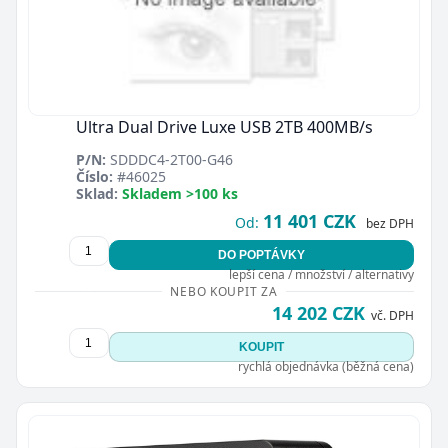
Ultra Dual Drive Luxe USB 2TB 400MB/s
P/N:
SDDDC4-2T00-G46
Číslo:
#46025
Sklad:
Skladem >100 ks
11 401 CZK
Od:
bez DPH
DO POPTÁVKY
lepší cena / množství / alternativy
NEBO KOUPIT ZA
14 202 CZK
vč. DPH
KOUPIT
rychlá objednávka (běžná cena)