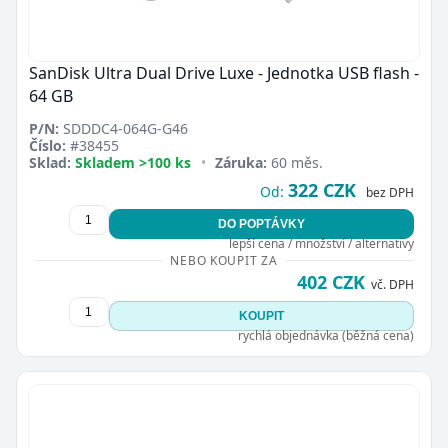
SanDisk Ultra Dual Drive Luxe - Jednotka USB flash -
64 GB
P/N:
SDDDC4-064G-G46
Číslo:
#38455
Sklad:
Skladem >100 ks
•
Záruka:
60 měs.
322 CZK
Od:
bez DPH
DO POPTÁVKY
lepší cena / množství / alternativy
NEBO KOUPIT ZA
402 CZK
vč. DPH
KOUPIT
rychlá objednávka (běžná cena)