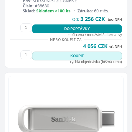
P/N:
SDIXS0N-512G-GN6NE
Číslo:
#38630
Sklad:
Skladem >100 ks
•
Záruka:
60 měs.
3 256 CZK
Od:
bez DPH
DO POPTÁVKY
lepší cena / množství / alternativy
NEBO KOUPIT ZA
4 056 CZK
vč. DPH
KOUPIT
rychlá objednávka (běžná cena)