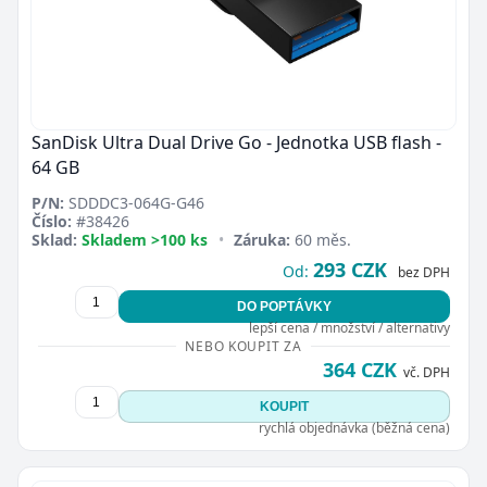
SanDisk Ultra Dual Drive Go - Jednotka USB flash -
64 GB
P/N:
SDDDC3-064G-G46
Číslo:
#38426
Sklad:
Skladem >100 ks
•
Záruka:
60 měs.
293 CZK
Od:
bez DPH
DO POPTÁVKY
lepší cena / množství / alternativy
NEBO KOUPIT ZA
364 CZK
vč. DPH
KOUPIT
rychlá objednávka (běžná cena)