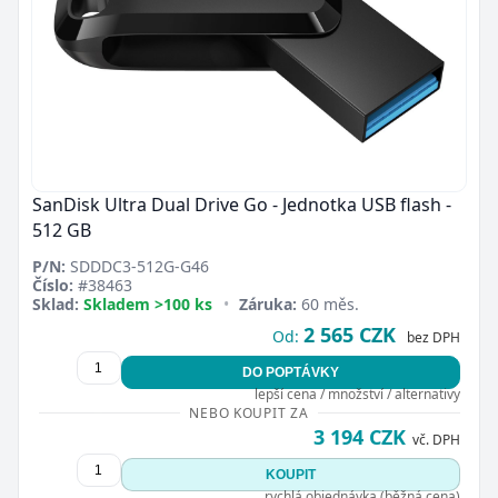
SanDisk Ultra Dual Drive Go - Jednotka USB flash -
512 GB
P/N:
SDDDC3-512G-G46
Číslo:
#38463
Sklad:
Skladem >100 ks
•
Záruka:
60 měs.
2 565 CZK
Od:
bez DPH
DO POPTÁVKY
lepší cena / množství / alternativy
NEBO KOUPIT ZA
3 194 CZK
vč. DPH
KOUPIT
rychlá objednávka (běžná cena)