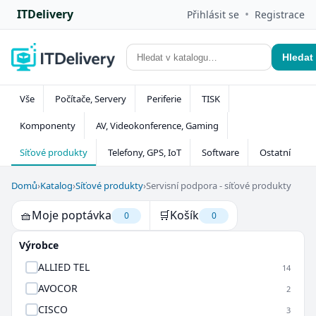
ITDelivery
•
Přihlásit se
Registrace
Hledat
Vše
Počítače, Servery
Periferie
TISK
Komponenty
AV, Videokonference, Gaming
Síťové produkty
Telefony, GPS, IoT
Software
Ostatní
Domů
›
Katalog
›
Síťové produkty
›
Servisní podpora - síťové produkty
🧺
Moje poptávka
🛒
Košík
0
0
Výrobce
ALLIED TEL
14
AVOCOR
2
CISCO
3