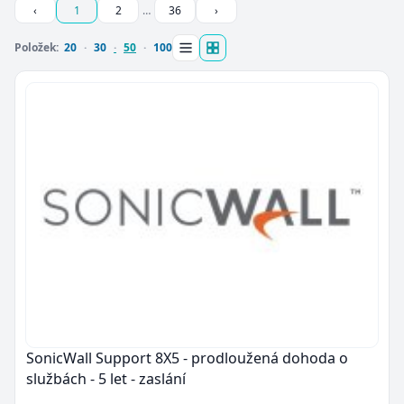
‹
1
2
…
36
›
Položek:
20
30
50
100
SonicWall Support 8X5 - prodloužená dohoda o
službách - 5 let - zaslání