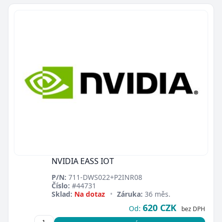
NVIDIA EASS IOT
P/N:
711-DWS022+P2INR08
Číslo:
#44731
Sklad:
Na dotaz
•
Záruka:
36 měs.
620 CZK
Od:
bez DPH