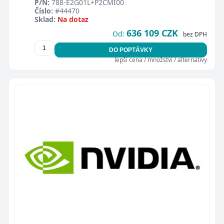
P/N:
788-E2G01L+P2CMI00
Číslo:
#44470
Sklad:
Na dotaz
636 109 CZK
Od:
bez DPH
DO POPTÁVKY
lepší cena / množství / alternativy