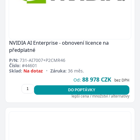
NVIDIA AI Enterprise - obnovení licence na
předplatné
P/N:
731-AI7007+P2CMR46
Číslo:
#44601
Sklad:
Na dotaz
•
Záruka:
36 měs.
88 978 CZK
Od:
bez DPH
DO POPTÁVKY
lepší cena / množství / alternativy