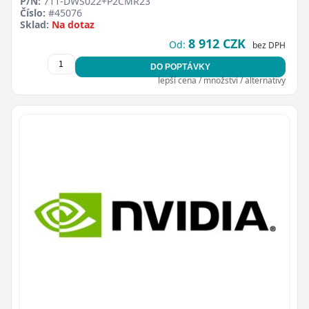
P/N:
711-DWS022+P2CMR23
Číslo:
#45076
Sklad:
Na dotaz
8 912 CZK
Od:
bez DPH
DO POPTÁVKY
lepší cena / množství / alternativy