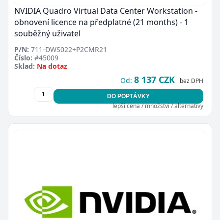
NVIDIA Quadro Virtual Data Center Workstation -
obnovení licence na předplatné (21 months) - 1
souběžný uživatel
P/N:
711-DWS022+P2CMR21
Číslo:
#45009
Sklad:
Na dotaz
8 137 CZK
Od:
bez DPH
DO POPTÁVKY
lepší cena / množství / alternativy