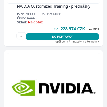
NVIDIA Customized Training - přednášky
P/N:
789-CUSCOS+P2CMI00
Číslo:
#44433
Sklad:
Na dotaz
228 974 CZK
Od:
bez DPH
DO POPTÁVKY
lepší cena / množství / alternativy