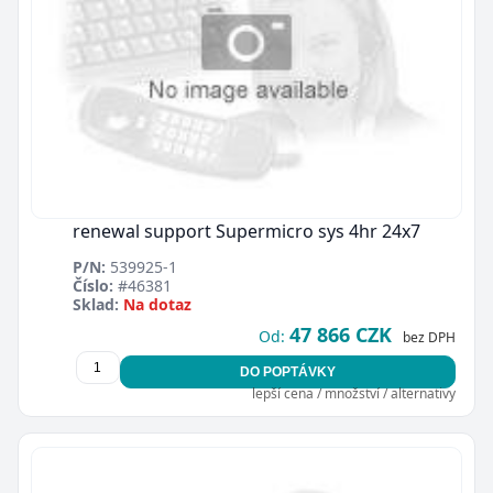
renewal support Supermicro sys 4hr 24x7
P/N:
539925-1
Číslo:
#46381
Sklad:
Na dotaz
47 866 CZK
Od:
bez DPH
DO POPTÁVKY
lepší cena / množství / alternativy