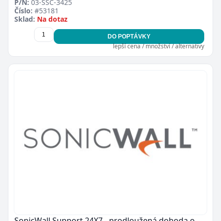
P/N:
03-SSC-3425
Číslo:
#53181
Sklad:
Na dotaz
DO POPTÁVKY
lepší cena / množství / alternativy
SonicWall Support 24X7 - prodloužená dohoda o