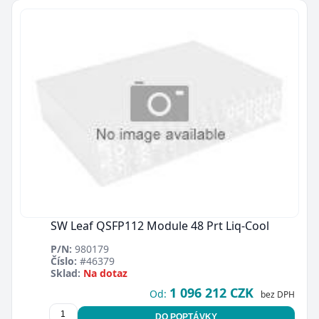
SW Leaf QSFP112 Module 48 Prt Liq-Cool
P/N:
980179
Číslo:
#46379
Sklad:
Na dotaz
1 096 212 CZK
Od:
bez DPH
DO POPTÁVKY