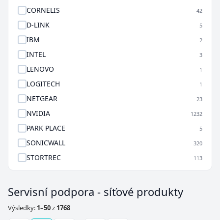
CORNELIS
42
D-LINK
5
IBM
2
INTEL
3
LENOVO
1
LOGITECH
1
NETGEAR
23
NVIDIA
1232
PARK PLACE
5
SONICWALL
320
STORTREC
113
Servisní podpora - síťové produkty
Výsledky:
1
–
50
z
1768