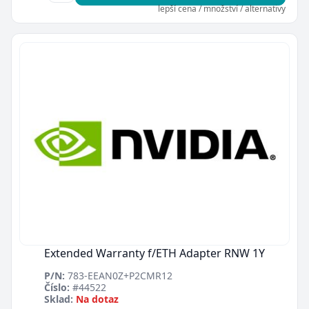
lepší cena / množství / alternativy
Extended Warranty f/ETH Adapter RNW 1Y
P/N:
783-EEAN0Z+P2CMR12
Číslo:
#44522
Sklad:
Na dotaz