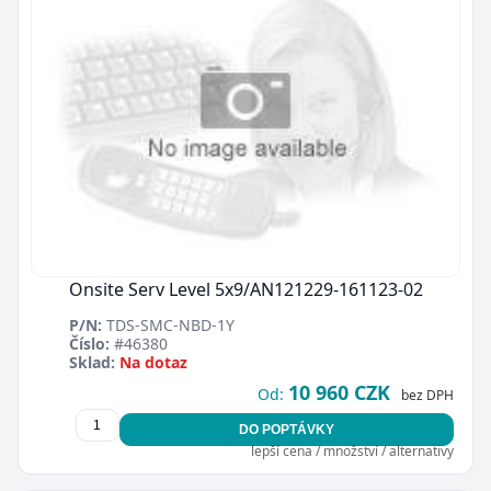
Onsite Serv Level 5x9/AN121229-161123-02
P/N:
TDS-SMC-NBD-1Y
Číslo:
#46380
Sklad:
Na dotaz
10 960 CZK
Od:
bez DPH
DO POPTÁVKY
lepší cena / množství / alternativy