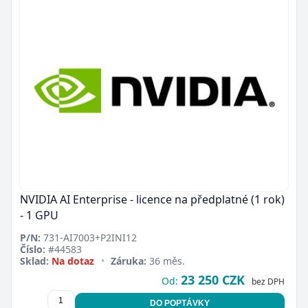
NVIDIA AI Enterprise - licence na předplatné (1 rok)
- 1 GPU
P/N:
731-AI7003+P2INI12
Číslo:
#44583
Sklad:
Na dotaz
•
Záruka:
36 měs.
23 250 CZK
Od:
bez DPH
DO POPTÁVKY