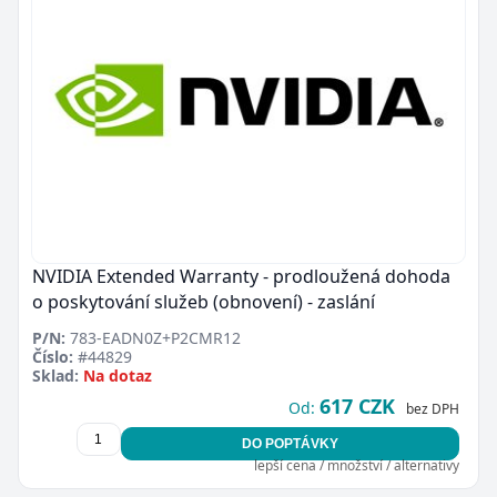
NVIDIA Extended Warranty - prodloužená dohoda
o poskytování služeb (obnovení) - zaslání
P/N:
783-EADN0Z+P2CMR12
Číslo:
#44829
Sklad:
Na dotaz
617 CZK
Od:
bez DPH
DO POPTÁVKY
lepší cena / množství / alternativy