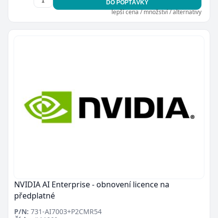
DO POPTÁVKY
lepší cena / množství / alternativy
Zavřít
NVIDIA AI Enterprise - obnovení licence na
předplatné
P/N:
731-AI7003+P2CMR54