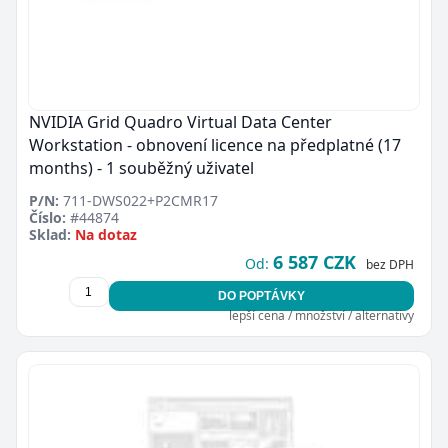
NVIDIA Grid Quadro Virtual Data Center
Workstation - obnovení licence na předplatné (17
months) - 1 souběžný uživatel
P/N:
711-DWS022+P2CMR17
Číslo:
#44874
Sklad:
Na dotaz
6 587 CZK
Od:
bez DPH
DO POPTÁVKY
lepší cena / množství / alternativy