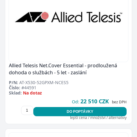
Allied Telesis Net.Cover Essential - prodloužená
dohoda o službách - 5 let - zaslání
P/N:
AT-X530-52GPXM-NCES5
Číslo:
#44591
Sklad:
Na dotaz
22 510 CZK
Od:
bez DPH
DO POPTÁVKY
lepší cena / množství / alternativy