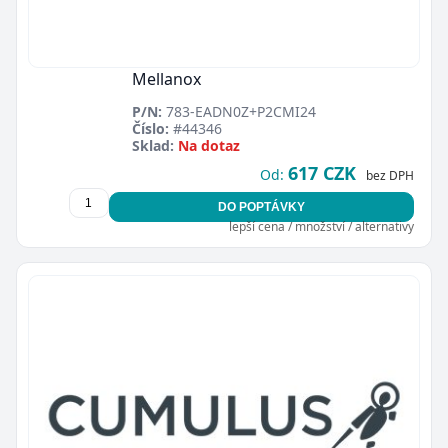
Mellanox
P/N:
783-EADN0Z+P2CMI24
Číslo:
#44346
Sklad:
Na dotaz
617 CZK
Od:
bez DPH
DO POPTÁVKY
lepší cena / množství / alternativy