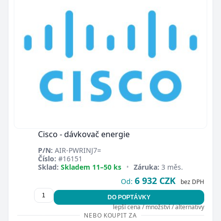
Cisco - dávkovač energie
P/N:
AIR-PWRINJ7=
Číslo:
#16151
Sklad:
Skladem 11–50 ks
•
Záruka:
3 měs.
6 932 CZK
Od:
bez DPH
DO POPTÁVKY
lepší cena / množství / alternativy
NEBO KOUPIT ZA