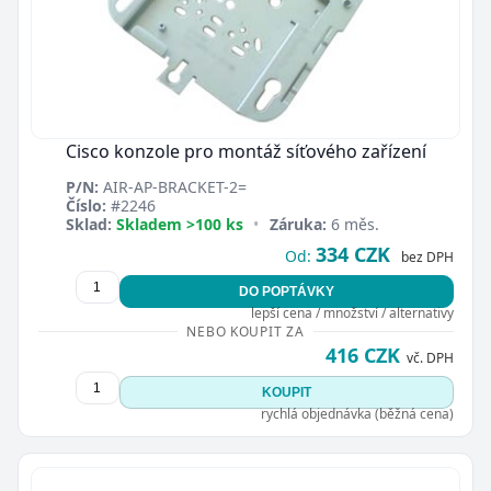
Cisco konzole pro montáž síťového zařízení
P/N:
AIR-AP-BRACKET-2=
Číslo:
#2246
Sklad:
Skladem >100 ks
•
Záruka:
6 měs.
334 CZK
Od:
bez DPH
DO POPTÁVKY
lepší cena / množství / alternativy
NEBO KOUPIT ZA
416 CZK
vč. DPH
KOUPIT
rychlá objednávka (běžná cena)