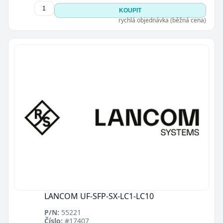
KOUPIT
rychlá objednávka (běžná cena)
LANCOM UF-SFP-SX-LC1-LC10
P/N:
55221
Číslo:
#17407