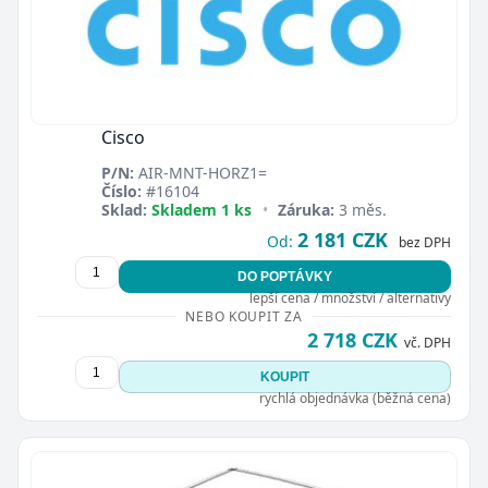
Cisco
P/N:
AIR-MNT-HORZ1=
Číslo:
#16104
Sklad:
Skladem 1 ks
•
Záruka:
3 měs.
2 181 CZK
Od:
bez DPH
DO POPTÁVKY
lepší cena / množství / alternativy
NEBO KOUPIT ZA
2 718 CZK
vč. DPH
KOUPIT
rychlá objednávka (běžná cena)