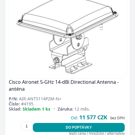
Cisco Aironet 5-GHz 14-dBi Directional Antenna -
anténa
P/N:
AIR-ANT5114P2M-N=
Číslo:
#4195
Sklad:
Skladem 1 ks
•
Záruka:
12 měs.
11 577 CZK
Od:
bez DPH
DO POPTÁVKY
lepší cena / množství / alternativy