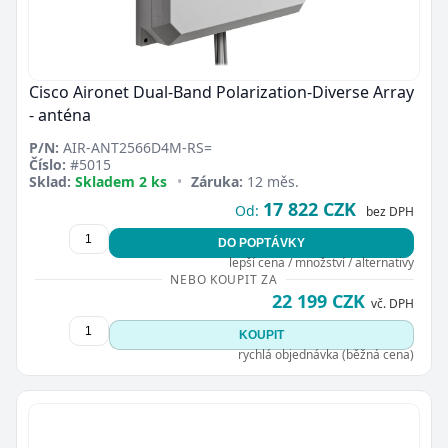
Cisco Aironet Dual-Band Polarization-Diverse Array
- anténa
P/N:
AIR-ANT2566D4M-RS=
Číslo:
#5015
Sklad:
Skladem 2 ks
•
Záruka:
12 měs.
17 822 CZK
Od:
bez DPH
DO POPTÁVKY
lepší cena / množství / alternativy
NEBO KOUPIT ZA
22 199 CZK
vč. DPH
KOUPIT
rychlá objednávka (běžná cena)