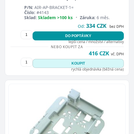
P/N:
AIR-AP-BRACKET-1=
Číslo:
#4143
Sklad:
Skladem >100 ks
•
Záruka:
6 měs.
334 CZK
Od:
bez DPH
DO POPTÁVKY
lepší cena / množství / alternativy
NEBO KOUPIT ZA
416 CZK
vč. DPH
KOUPIT
rychlá objednávka (běžná cena)