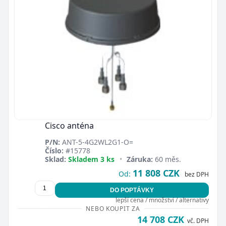
Cisco anténa
P/N:
ANT-5-4G2WL2G1-O=
Číslo:
#15778
Sklad:
Skladem 3 ks
•
Záruka:
60 měs.
11 808 CZK
Od:
bez DPH
DO POPTÁVKY
lepší cena / množství / alternativy
NEBO KOUPIT ZA
14 708 CZK
vč. DPH