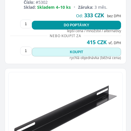
Číslo:
#5302
Sklad:
Skladem 4–10 ks
•
Záruka:
3 měs.
333 CZK
Od:
bez DPH
DO POPTÁVKY
lepší cena / množství / alternativy
NEBO KOUPIT ZA
415 CZK
vč. DPH
KOUPIT
rychlá objednávka (běžná cena)