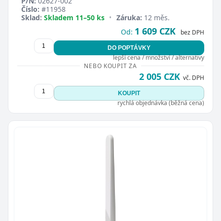
P/N:
02627-002
Číslo:
#11958
Sklad:
Skladem 11–50 ks
•
Záruka:
12 měs.
1 609 CZK
Od:
bez DPH
DO POPTÁVKY
lepší cena / množství / alternativy
NEBO KOUPIT ZA
2 005 CZK
vč. DPH
KOUPIT
rychlá objednávka (běžná cena)