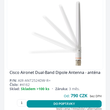
Cisco Aironet Dual-Band Dipole Antenna - anténa
P/N:
AIR-ANT2524DW-R=
Číslo:
#4162
Sklad:
Skladem >100 ks
•
Záruka:
3 měs.
790 CZK
Od:
bez DPH
DO POPTÁVKY
lepší cena / množství / alternativy