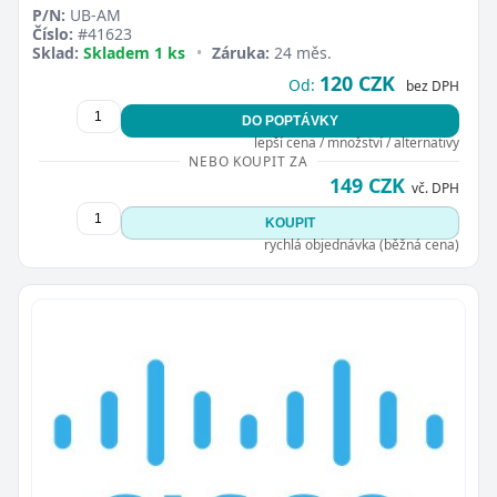
P/N:
UB-AM
Číslo:
#41623
Sklad:
Skladem 1 ks
•
Záruka:
24 měs.
120 CZK
Od:
bez DPH
DO POPTÁVKY
lepší cena / množství / alternativy
NEBO KOUPIT ZA
149 CZK
vč. DPH
KOUPIT
rychlá objednávka (běžná cena)