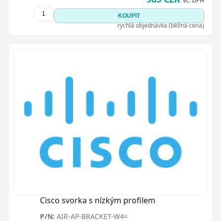
vč. DPH
KOUPIT
rychlá objednávka (běžná cena)
Cisco svorka s nízkým profilem
P/N:
AIR-AP-BRACKET-W4=