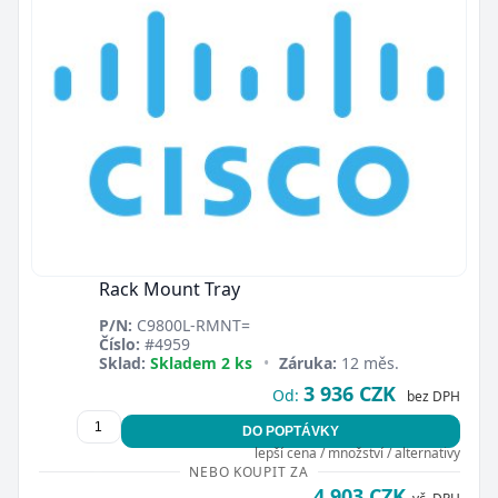
Rack Mount Tray
P/N:
C9800L-RMNT=
Číslo:
#4959
Sklad:
Skladem 2 ks
•
Záruka:
12 měs.
3 936 CZK
Od:
bez DPH
DO POPTÁVKY
lepší cena / množství / alternativy
NEBO KOUPIT ZA
4 903 CZK