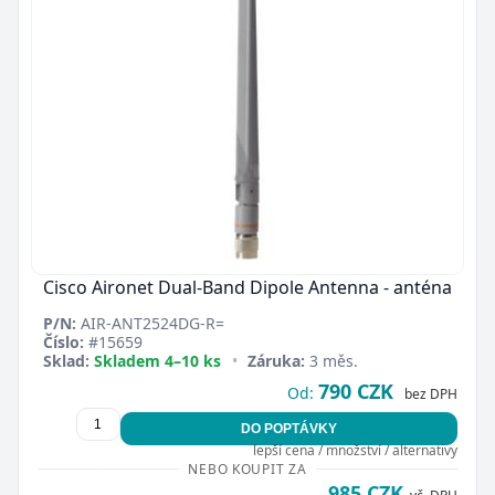
Cisco Aironet Dual-Band Dipole Antenna - anténa
P/N:
AIR-ANT2524DG-R=
Číslo:
#15659
Sklad:
Skladem 4–10 ks
•
Záruka:
3 měs.
790 CZK
Od:
bez DPH
DO POPTÁVKY
lepší cena / množství / alternativy
NEBO KOUPIT ZA
985 CZK