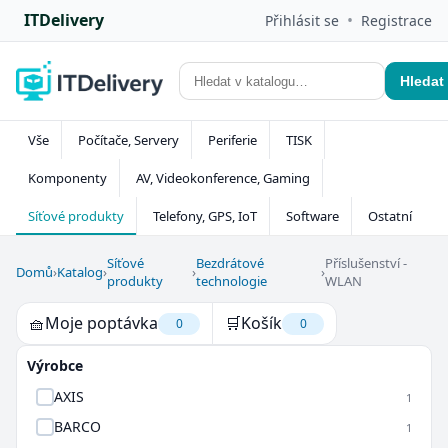
ITDelivery
•
Přihlásit se
Registrace
Hledat
Vše
Počítače, Servery
Periferie
TISK
Komponenty
AV, Videokonference, Gaming
Síťové produkty
Telefony, GPS, IoT
Software
Ostatní
Síťové
Bezdrátové
Příslušenství -
Domů
›
Katalog
›
›
›
produkty
technologie
WLAN
🧺
Moje poptávka
🛒
Košík
0
0
Výrobce
AXIS
1
BARCO
1