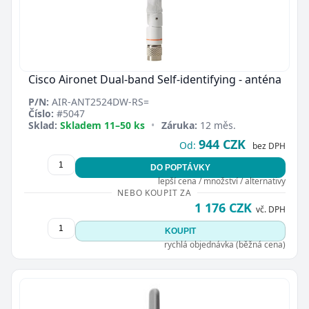
Cisco Aironet Dual-band Self-identifying - anténa
P/N:
AIR-ANT2524DW-RS=
Číslo:
#5047
Sklad:
Skladem 11–50 ks
•
Záruka:
12 měs.
944 CZK
Od:
bez DPH
DO POPTÁVKY
lepší cena / množství / alternativy
NEBO KOUPIT ZA
1 176 CZK
vč. DPH
KOUPIT
rychlá objednávka (běžná cena)