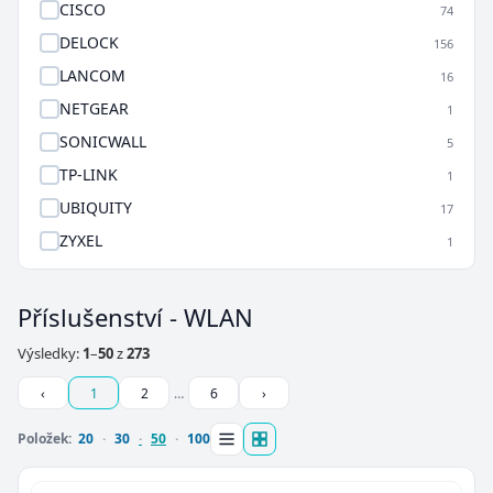
CISCO
74
DELOCK
156
LANCOM
16
NETGEAR
1
SONICWALL
5
TP-LINK
1
UBIQUITY
17
ZYXEL
1
Příslušenství - WLAN
Výsledky:
1
–
50
z
273
‹
1
2
…
6
›
Položek:
20
30
50
100