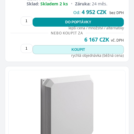
Sklad:
Skladem 2 ks
•
Záruka:
24 měs.
4 952 CZK
Od:
bez DPH
DO POPTÁVKY
lepší cena / množství / alternativy
NEBO KOUPIT ZA
6 167 CZK
vč. DPH
Zavřít
KOUPIT
rychlá objednávka (běžná cena)