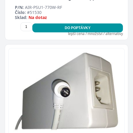
P/N:
AIR-PSU1-770W-RF
Číslo:
#51530
Sklad:
Na dotaz
DO POPTÁVKY
lepší cena / množství / alternativy