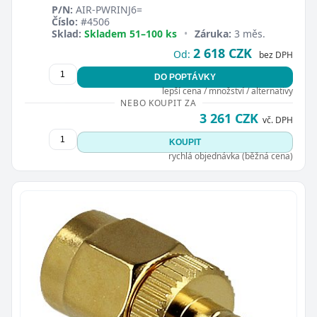
P/N:
AIR-PWRINJ6=
Číslo:
#4506
Sklad:
Skladem 51–100 ks
•
Záruka:
3 měs.
2 618 CZK
Od:
bez DPH
DO POPTÁVKY
lepší cena / množství / alternativy
NEBO KOUPIT ZA
3 261 CZK
vč. DPH
KOUPIT
rychlá objednávka (běžná cena)