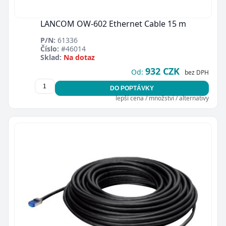
LANCOM OW-602 Ethernet Cable 15 m
P/N:
61336
Číslo:
#46014
Sklad:
Na dotaz
932 CZK
Od:
bez DPH
DO POPTÁVKY
lepší cena / množství / alternativy