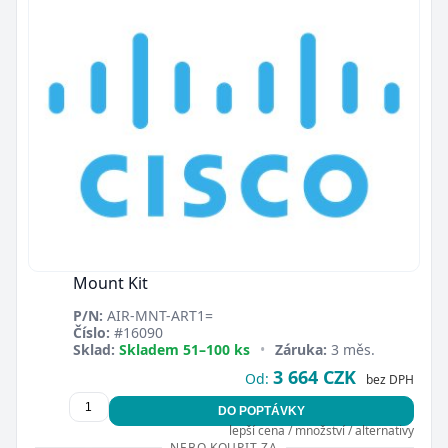
Mount Kit
P/N:
AIR-MNT-ART1=
Číslo:
#16090
Sklad:
Skladem 51–100 ks
•
Záruka:
3 měs.
3 664 CZK
Od:
bez DPH
DO POPTÁVKY
lepší cena / množství / alternativy
NEBO KOUPIT ZA