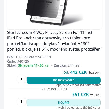
StarTech.com 4-Way Privacy Screen For 11-inch
iPad Pro - ochrana obrazovky pro tablet - pro
portrét/landscape, dotykové ovládání, +/-30°
pohled, blokuje až 51% modrého světla, protizáření
P/N:
11IP-PRIVACY-SCREEN
Číslo:
#40726
Sklad:
Skladem 11–50 ks
•
Záruka:
24 měs.
442 CZK
Od:
bez DPH
DO POPTÁVKY
lepší cena / množství / alternativy
NEBO KOUPIT ZA
551 CZK
vč. DPH
KOUPIT
rychlá objednávka (běžná cena)