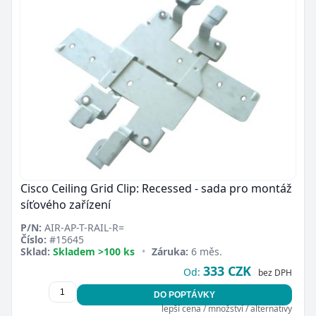
Cisco Ceiling Grid Clip: Recessed - sada pro montáž
síťového zařízení
P/N:
AIR-AP-T-RAIL-R=
Číslo:
#15645
Sklad:
Skladem >100 ks
•
Záruka:
6 měs.
333 CZK
Od:
bez DPH
DO POPTÁVKY
lepší cena / množství / alternativy