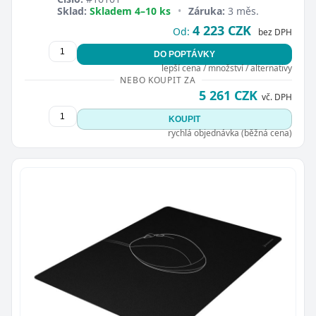
Sklad:
Skladem 4–10 ks
•
Záruka:
3 měs.
4 223 CZK
Od:
bez DPH
DO POPTÁVKY
lepší cena / množství / alternativy
NEBO KOUPIT ZA
5 261 CZK
vč. DPH
KOUPIT
rychlá objednávka (běžná cena)