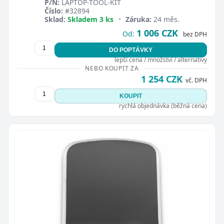
P/N:
LAPTOP-TOOL-KIT
Číslo:
#32894
Sklad:
Skladem 3 ks
•
Záruka:
24 měs.
1 006 CZK
Od:
bez DPH
DO POPTÁVKY
lepší cena / množství / alternativy
NEBO KOUPIT ZA
1 254 CZK
vč. DPH
KOUPIT
rychlá objednávka (běžná cena)