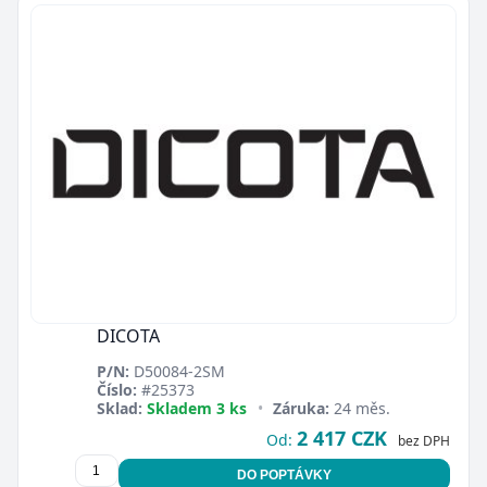
DICOTA
P/N:
D50084-2SM
Číslo:
#25373
Sklad:
Skladem 3 ks
•
Záruka:
24 měs.
2 417 CZK
Od:
bez DPH
DO POPTÁVKY