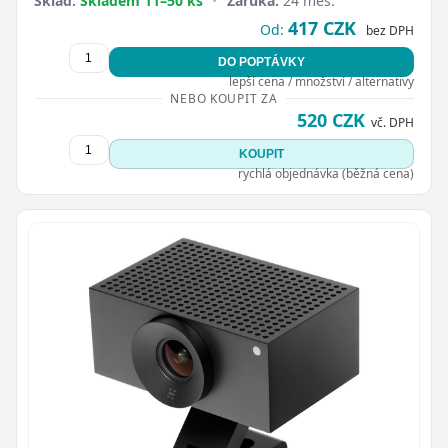
Sklad:
Skladem 11–50 ks
•
Záruka:
24 měs.
417 CZK
Od:
bez DPH
DO POPTÁVKY
lepší cena / množství / alternativy
NEBO KOUPIT ZA
520 CZK
vč. DPH
KOUPIT
rychlá objednávka (běžná cena)