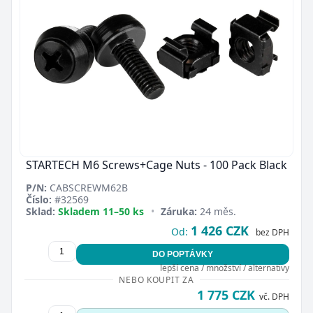
STARTECH M6 Screws+Cage Nuts - 100 Pack Black
P/N:
CABSCREWM62B
Číslo:
#32569
Sklad:
Skladem 11–50 ks
•
Záruka:
24 měs.
1 426 CZK
Od:
bez DPH
DO POPTÁVKY
lepší cena / množství / alternativy
NEBO KOUPIT ZA
1 775 CZK
vč. DPH