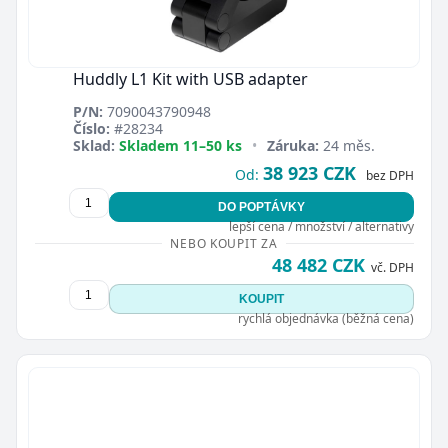
Huddly L1 Kit with USB adapter
P/N:
7090043790948
Číslo:
#28234
Sklad:
Skladem 11–50 ks
•
Záruka:
24 měs.
38 923 CZK
Od:
bez DPH
DO POPTÁVKY
lepší cena / množství / alternativy
NEBO KOUPIT ZA
48 482 CZK
vč. DPH
KOUPIT
rychlá objednávka (běžná cena)