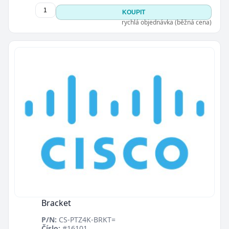
KOUPIT
rychlá objednávka (běžná cena)
Bracket
P/N:
CS-PTZ4K-BRKT=
Číslo:
#16101