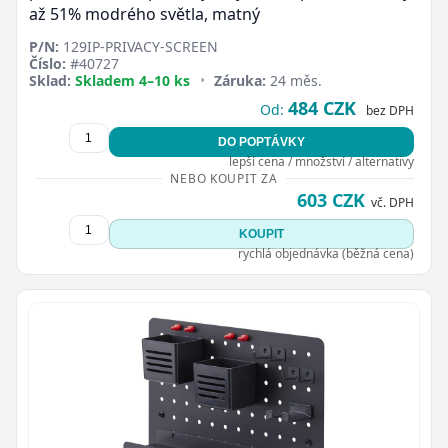
až 51% modrého světla, matný
P/N:
129IP-PRIVACY-SCREEN
Číslo:
#40727
Sklad:
Skladem 4–10 ks
•
Záruka:
24 měs.
484 CZK
Od:
bez DPH
DO POPTÁVKY
lepší cena / množství / alternativy
NEBO KOUPIT ZA
603 CZK
vč. DPH
KOUPIT
rychlá objednávka (běžná cena)