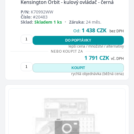
Kensington Orbit - kulový ovládač - černá
P/N:
K70992WW
Číslo:
#20483
Sklad:
Skladem 1 ks
•
Záruka:
24 měs.
1 438 CZK
Od:
bez DPH
DO POPTÁVKY
lepší cena / množství / alternativy
NEBO KOUPIT ZA
1 791 CZK
vč. DPH
KOUPIT
rychlá objednávka (běžná cena)