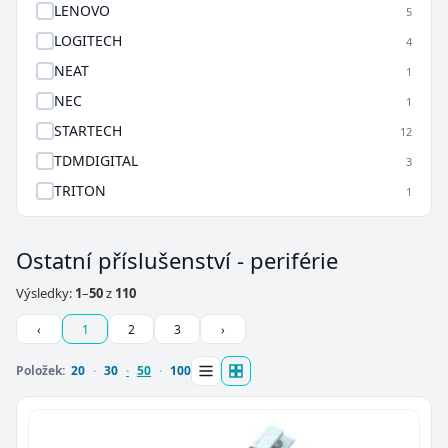
LENOVO
5
LOGITECH
4
NEAT
1
NEC
1
STARTECH
12
TDMDIGITAL
3
TRITON
1
Ostatní příslušenství - periférie
Výsledky:
1
–
50
z
110
‹
1
2
3
›
Položek:
20
30
50
100