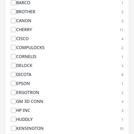
BARCO
1
BROTHER
2
CANON
3
CHERRY
11
CISCO
4
COMPULOCKS
2
CORNELIS
1
DELOCK
3
DICOTA
8
EPSON
1
ERGOTRON
2
GM 3D CONN
3
HP INC
3
HUDDLY
1
KENSINGTON
15