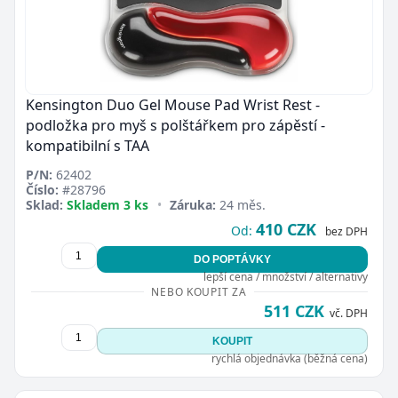
Kensington Duo Gel Mouse Pad Wrist Rest -
podložka pro myš s polštářkem pro zápěstí -
kompatibilní s TAA
P/N:
62402
Číslo:
#28796
Sklad:
Skladem 3 ks
•
Záruka:
24 měs.
410 CZK
Od:
bez DPH
DO POPTÁVKY
lepší cena / množství / alternativy
NEBO KOUPIT ZA
511 CZK
vč. DPH
KOUPIT
rychlá objednávka (běžná cena)