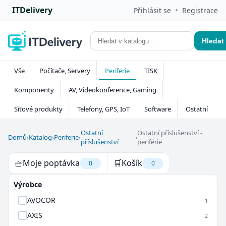
ITDelivery
•
Přihlásit se
Registrace
Hledat
Vše
Počítače, Servery
Periferie
TISK
Komponenty
AV, Videokonference, Gaming
Síťové produkty
Telefony, GPS, IoT
Software
Ostatní
Ostatní
Ostatní příslušenství -
Domů
›
Katalog
›
Periferie
›
›
příslušenství
periférie
🧺
Moje poptávka
🛒
Košík
0
0
Výrobce
AVOCOR
1
AXIS
2