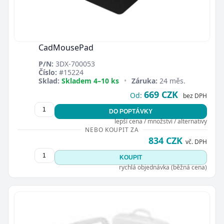
CadMousePad
P/N:
3DX-700053
Zavřít
Číslo:
#15224
Sklad:
Skladem 4–10 ks
•
Záruka:
24 měs.
669 CZK
Od:
bez DPH
DO POPTÁVKY
lepší cena / množství / alternativy
NEBO KOUPIT ZA
834 CZK
vč. DPH
KOUPIT
rychlá objednávka (běžná cena)