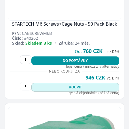
STARTECH M6 Screws+Cage Nuts - 50 Pack Black
P/N:
CABSCREWM6B
Číslo:
#40262
Sklad:
Skladem 3 ks
•
Záruka:
24 měs.
760 CZK
Od:
bez DPH
DO POPTÁVKY
lepší cena / množství / alternativy
NEBO KOUPIT ZA
946 CZK
vč. DPH
KOUPIT
rychlá objednávka (běžná cena)