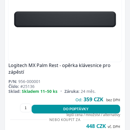
Logitech MX Palm Rest - opěrka klávesnice pro
zápěstí
P/N:
956-000001
Číslo:
#25136
Sklad:
Skladem 11–50 ks
•
Záruka:
24 měs.
359 CZK
Od:
bez DPH
DO POPTÁVKY
lepší cena / množství / alternativy
NEBO KOUPIT ZA
448 CZK
vč. DPH