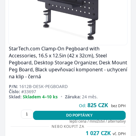
StarTech.com Clamp-On Pegboard with
Accessories, 16.5 x 12.5in (42 x 32cm), Steel
Pegboard, Desktop Storage Organizer, Desk Mount
Peg Board, Black upevňovací komponent - uchycení
na klip - černá
P/N:
1612B-DESK-PEGBOARD
Číslo:
#33697
Sklad:
Skladem 4–10 ks
•
Záruka:
24 měs.
825 CZK
Od:
bez DPH
DO POPTÁVKY
lepší cena / množství / alternativy
NEBO KOUPIT ZA
1 027 CZK
vč. DPH