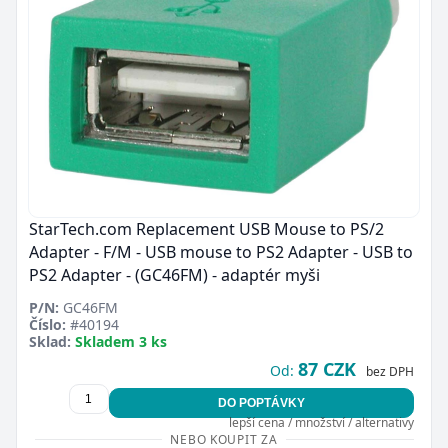
StarTech.com Replacement USB Mouse to PS/2
Adapter - F/M - USB mouse to PS2 Adapter - USB to
PS2 Adapter - (GC46FM) - adaptér myši
P/N:
GC46FM
Číslo:
#40194
Sklad:
Skladem 3 ks
87 CZK
Od:
bez DPH
DO POPTÁVKY
lepší cena / množství / alternativy
NEBO KOUPIT ZA