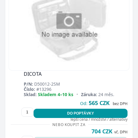
DICOTA
P/N:
D50012-2SM
Číslo:
#13296
Sklad:
Skladem 4–10 ks
•
Záruka:
24 měs.
565 CZK
Od:
bez DPH
DO POPTÁVKY
lepší cena / množství / alternativy
NEBO KOUPIT ZA
704 CZK
vč. DPH