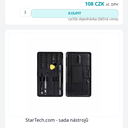
108 CZK
vč. DPH
KOUPIT
rychlá objednávka (běžná cena)
StarTech.com - sada nástrojů