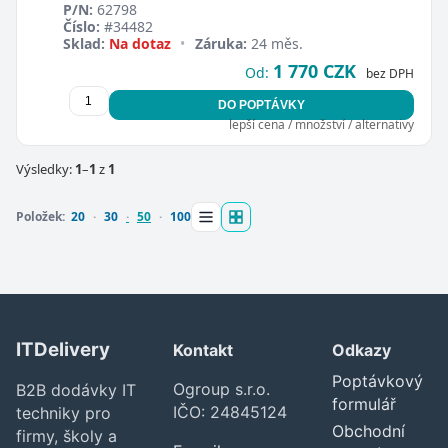
P/N:
62798
Číslo:
#34482
Sklad:
Na dotaz
•
Záruka:
24 měs.
1 770 CZK
Od:
bez DPH
DO POPTÁVKY
lepší cena / množství / alternativy
Zavřít
Výsledky:
1
–
1
z
1
Položek:
20
30
50
100
ITDelivery
Kontakt
Odkazy
Poptávkový
Ogroup s.r.o.
B2B dodávky IT
formulář
IČO: 24845124
techniky pro
Obchodní
firmy, školy a