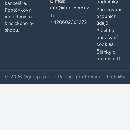
E-mail:
podmínky
kanceláře.
info@itdelivery.cz
Zpracování
Poptávkový
Tel.:
osobních
model místo
+420602301272
údajů
klasického e-
shopu.
Pravidla
používání
cookies
Články o
firemním IT
© 2026 Ogroup s.r.o.
•
Partner pro firemní IT techniku