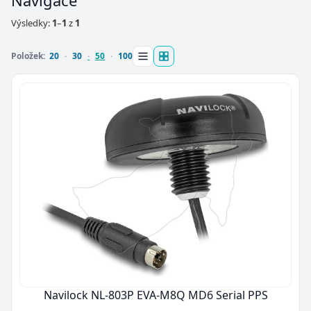
Navigace
Výsledky:
1
–
1
z
1
Položek:
20
30
50
100
Navilock NL-803P EVA-M8Q MD6 Serial PPS