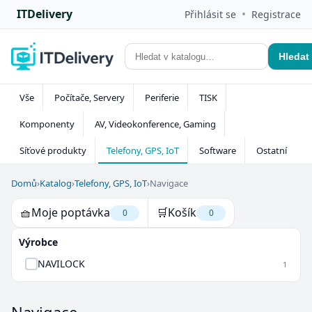
ITDelivery
•
Přihlásit se
Registrace
Hledat
Vše
Počítače, Servery
Periferie
TISK
Komponenty
AV, Videokonference, Gaming
Síťové produkty
Telefony, GPS, IoT
Software
Ostatní
Domů
›
Katalog
›
Telefony, GPS, IoT
›
Navigace
🧺
Moje poptávka
🛒
Košík
0
0
Výrobce
NAVILOCK
1